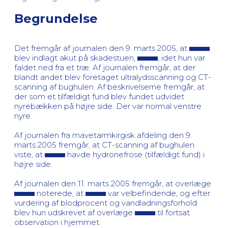
Begrundelse
Det fremgår af journalen den 9. marts 2005, at
blev indlagt akut på skadestuen,
, idet hun var
faldet ned fra et træ. Af journalen fremgår, at der
blandt andet blev foretaget ultralydsscanning og CT-
scanning af bughulen. Af beskrivelserne fremgår, at
der som et tilfældigt fund blev fundet udvidet
nyrebækken på højre side. Der var normal venstre
nyre.
Af journalen fra mavetarmkirgisk afdeling den 9.
marts 2005 fremgår, at CT-scanning af bughulen
viste, at
havde hydronefrose (tilfældigt fund) i
højre side.
Af journalen den 11. marts 2005 fremgår, at overlæge
noterede, at
var velbefindende, og efter
vurdering af blodprocent og vandladningsforhold
blev hun udskrevet af overlæge
til fortsat
observation i hjemmet.