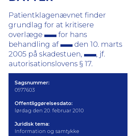
Patientklagenævnet finder
grundlag for at kritisere
overlæge
for hans
behandling af
den 10. marts
2005 på skadestuen,
, jf.
autorisationslovens § 17.
Sagsnummer:
0977603
Offentliggørelsesdato:
lørdag den 20. februar 2010
Juridisk tema:
Information og samtykke