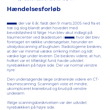
Hændelsesforløb
, der var 6 år, faldt den 9. marts 2005 ned fra et
træ og slog blandt andet hovedet med
bevidstløshed til følge. Hun blev akut indlagt på
traumecenter ved skadestuen i
, hvor der blev
foretaget en række undersøgelser, herunder en
ultralydsscanning af bughulen. Radiologerne beskrev,
at der var minimal væske omkring milten og lidt
væske lige under leveren. De beskrev videre, at hun,
hvilket var et tilfældigt fund, havde udvidet
nyrebækken på højre side. Der var normal venstre
nyre.
Den undersøgende læge ordinerede videre en CT-
traumescanning. Scanningen viste et mindre,
ukompliceret kraniebrud og brud på venstre
underarm.
Ifølge scanningsbeskrivelsen var der udvidet
nyrebækken på højre side.