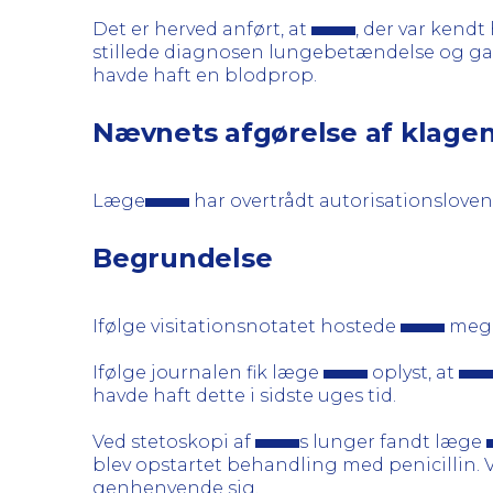
Det er herved anført, at
, der var kend
stillede diagnosen lungebetændelse og ga
havde haft en blodprop.
Nævnets afgørelse af klage
Læge
har overtrådt autorisationsloven
Begrundelse
Ifølge visitationsnotatet hostede
meget
Ifølge journalen fik læge
oplyst, at
havde haft dette i sidste uges tid.
Ved stetoskopi af
s lunger fandt læge
blev opstartet behandling med penicillin. 
genhenvende sig.