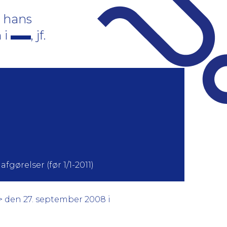
 hans
 i
, jf.
fgørelser (før 1/1-2011)
> den 27. september 2008 i