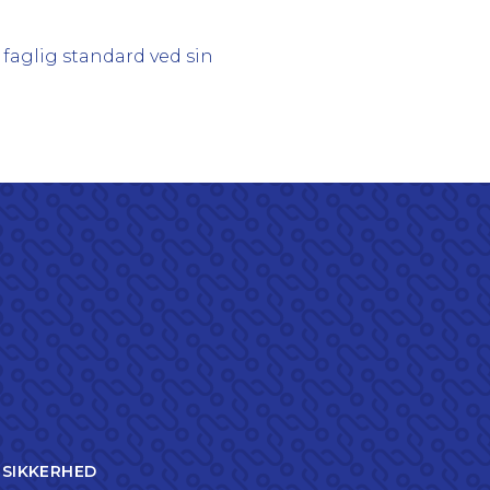
faglig standard ved sin
TSIKKERHED