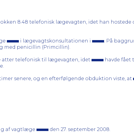
kken 8.48 telefonisk lægevagten, idet han hostede og
æge
i lægevagtskonsultationen i
. På baggru
med penicillin (Primcillin).
atter telefonisk til lægevagten, idet
havde fået 
e.
imer senere, og en efterfølgende obduktion viste, at
ng af vagtlæge
den 27. september 2008.