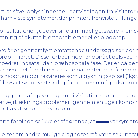
ørt, at såvel oplysningerne i henvisningen fra visitato
ham viste symptomer, der primært henviste til lung
onsultationen, udover sine almindelige, svære kroniske
etning af akutte hjerteproblemer eller blodprop.
re år er gennemført omfattende undersøgelser, der 
rop i hjertet. Disse forbedringer er opnået dels ve
orbedret indsats i den præhospitale fase. Der er på d
e, hvor det fremhæves at alle patienter med formodet
nsporten bør rekvireres som udrykningskørsel (”kørsel
 i brystet synonymt skal opfattes som muligt akut ko
baggrund af oplysningerne i visitationsnotatet burd
ver vejrtrækningsproblemer igennem en uge i kombin
igt akut koronart syndrom.
enne forbindelse ikke er afgørende, at
var sympto
ejelser om andre mulige diagnoser må være sekundære