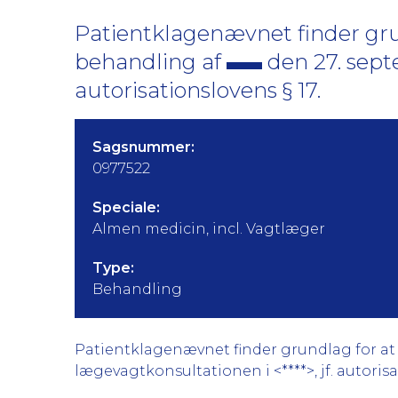
Patientklagenævnet finder gru
behandling af
den 27. sept
autorisationslovens § 17.
Sagsnummer:
0977522
Speciale:
Almen medicin, incl. Vagtlæger
Type:
Behandling
Patientklagenævnet finder grundlag for at k
lægevagtkonsultationen i <****>, jf. autorisa