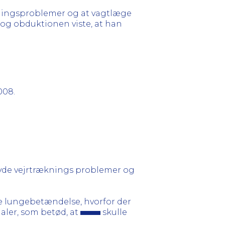
ækningsproblemer og at vagtlæge
og obduktionen viste, at han
008.
vde vejrtræknings problemer og
 lungebetændelse, hvorfor der
ler, som betød, at
skulle