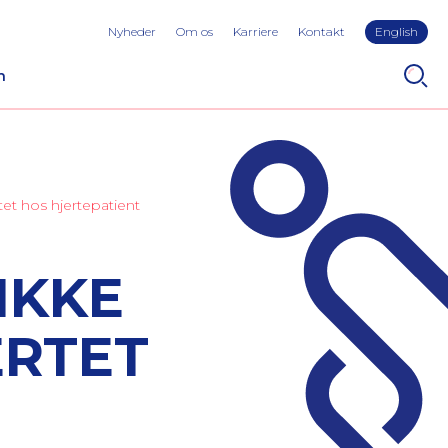
Nyheder
Om os
Karriere
Kontakt
English
n
et hos hjertepatient
IKKE
ERTET