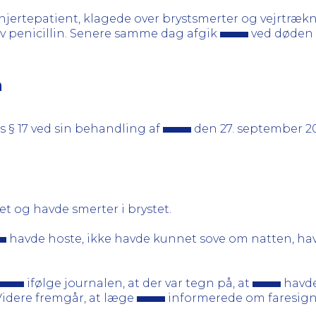
t hjertepatient, klagede over brystsmerter og vejrtr
v penicillin. Senere samme dag afgik
ved døden 
n
s § 17 ved sin behandling af
den 27. september 2
 og havde smerter i brystet.
havde hoste, ikke havde kunnet sove om natten, ha
ifølge journalen, at der var tegn på, at
havde
Videre fremgår, at læge
informerede om faresigna