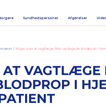
Borgere
Sundhedspersoner
Afgørelser
Vide
nærnævn
Klage over at vagtlæge ikke opdagede blodprop i hjert
 AT VAGTLÆGE 
LODPROP I HJ
PATIENT