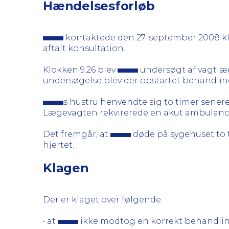
Hændelsesforløb
kontaktede den 27. september 2008 klo
aftalt konsultation.
Klokken 9.26 blev
undersøgt af vagtl
undersøgelse blev der opstartet behandling 
s hustru henvendte sig to timer senere 
Lægevagten rekvirerede en akut ambulanc
Det fremgår, at
døde på sygehuset to t
hjertet.
Klagen
Der er klaget over følgende:
• at
ikke modtog en korrekt behandli