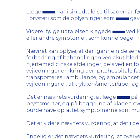
Læge
har i sin udtalelse til sagen anf
i brystet) som de oplysninger som
gav 
Videre ifølge udtalelsen klagede
ved k
eller andre symptomer, som kunne pege i r
Nævnet kan oplyse, at der igennem de sene
forbedring af behandlingen ved akut blodp
hjertemedicinske afdelinger, dels ved en f
vejledninger omkring den præhospitale fas
transporteres i ambulance, og ambulancetra
vejledninger er, at trykken/smerter/ubehag
Det er nævnets vurdering, at læge
på 
brystsmerter, og på baggrund af klagen o
burde have opfattet symptomerne som mul
Det er videre nævnets vurdering, at det i d
Endelig er det nævnets vurdering, at overv