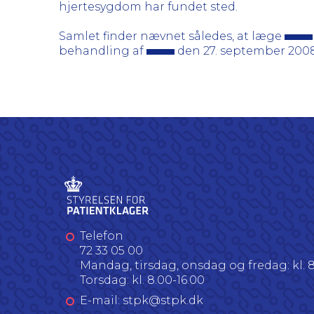
hjertesygdom har fundet sted.
Samlet finder nævnet således, at læge
behandling af
den 27. september 2008
Telefon
72 33 05 00
Mandag, tirsdag, onsdag og fredag: kl. 8
Torsdag: kl. 8.00-16.00
E-mail: stpk@stpk.dk