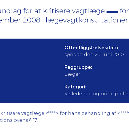
ndlag for at kritisere vagtlæge
for
ember 2008 i lægevagtkonsultationen
Offentliggørelsesdato:
søndag den 20. juni 2010
Faggruppe:
Læger
Kategori:
Vejledende og principielle a
ritisere vagtlæge <****> for hans behandling af <****
tionslovens § 17.