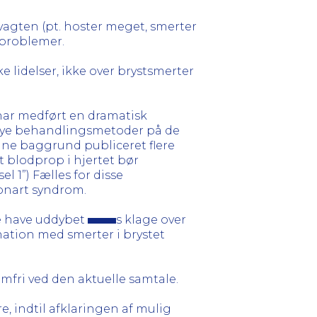
r vagten (pt. hoster meget, smerter
eproblemer.
 lidelser, ikke over brystsmerter
har medført en dramatisk
d nye behandlingsmetoder på de
enne baggrund publiceret flere
 blodprop i hjertet bør
 1”) Fælles for disse
ronart syndrom.
e have uddybet
s klage over
ation med smerter i brystet
mfri ved den aktuelle samtale.
, indtil afklaringen af mulig