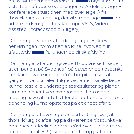
en ny røntgenundersøgelse af
s brystkasse ikke
viste tegn på væske ved lungerne. Afdelingslæge B
konfererede situationen med overlæge A fra
thoraxkirurgisk afdeling, der ville modtage
og
udføre en kirurgisk thorakoskopi (VATS, Video-
Assisted Thoracoscopic Surgery).
Det fremgår videre, at afdelingslæge B skrev
henvisningen i form af en epikrise, hvorved hun
afsluttede
fra lungemedicinsk afdeling.
Det fremgår af afdelingslæge Bs udtalelse til sagen,
at en patient på Sygehus 1 på daværende tidspunkt
kun kunne være indlagt på ét hospitalsafsnit af
gangen. Da journalen fulgte patienten, så alle læger
kunne læse alle undersøgelsesresultater og planer,
skulle en patient ved overgangen til en anden
afdeling have afsluttet sit forløb i det ene afsnit, for at
behandling kunne opstartes på et andet afsnit.
Det fremgår af overlæge As partshøringssvar, at
thoraxkirurgisk afdeling på daværende tidspunkt var
den eneste afdeling, der var gået over til elektronisk
patientjournal (EPJ), som var uafhængig af den