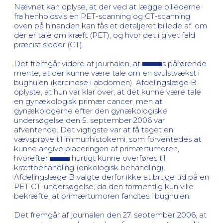
Nævnet kan oplyse, at der ved at lægge billederne
fra henholdsvis en PET-scanning og CT-scanning
oven på hinanden kan fås et detaljeret billede af, om
der er tale om kræft (PET), og hvor det i givet fald
præcist sidder (CT).
Det fremgår videre af journalen, at
s pårørende
mente, at der kunne være tale om en svulstvækst i
bughulen (karcinose i abdomen). Afdelingslæge B
oplyste, at hun var klar over, at det kunne være tale
en gynækologisk primær cancer, men at
gynækologerne efter den gynækologiske
undersøgelse den 5. september 2006 var
afventende. Det vigtigste var at få taget en
vævsprøve til immunhistokemi, som forventedes at
kunne angive placeringen af primærtumoren,
hvorefter
hurtigt kunne overføres til
kræftbehandling (onkologisk behandling).
Afdelingslæge B valgte derfor ikke at bruge tid på en
PET CT-undersøgelse, da den formentlig kun ville
bekræfte, at primærtumoren fandtes i bughulen.
Det fremgår af journalen den 27. september 2006, at