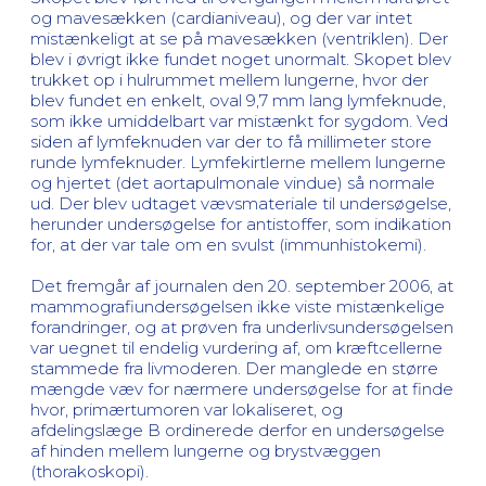
og mavesækken (cardianiveau), og der var intet
mistænkeligt at se på mavesækken (ventriklen). Der
blev i øvrigt ikke fundet noget unormalt. Skopet blev
trukket op i hulrummet mellem lungerne, hvor der
blev fundet en enkelt, oval 9,7 mm lang lymfeknude,
som ikke umiddelbart var mistænkt for sygdom. Ved
siden af lymfeknuden var der to få millimeter store
runde lymfeknuder. Lymfekirtlerne mellem lungerne
og hjertet (det aortapulmonale vindue) så normale
ud. Der blev udtaget vævsmateriale til undersøgelse,
herunder undersøgelse for antistoffer, som indikation
for, at der var tale om en svulst (immunhistokemi).
Det fremgår af journalen den 20. september 2006, at
mammografiundersøgelsen ikke viste mistænkelige
forandringer, og at prøven fra underlivsundersøgelsen
var uegnet til endelig vurdering af, om kræftcellerne
stammede fra livmoderen. Der manglede en større
mængde væv for nærmere undersøgelse for at finde
hvor, primærtumoren var lokaliseret, og
afdelingslæge B ordinerede derfor en undersøgelse
af hinden mellem lungerne og brystvæggen
(thorakoskopi).