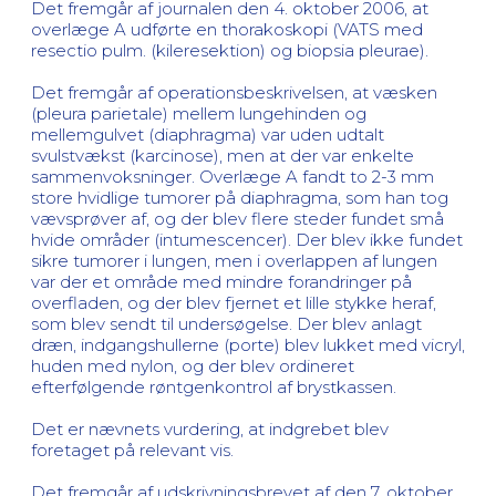
Det fremgår af journalen den 4. oktober 2006, at
overlæge A udførte en thorakoskopi (VATS med
resectio pulm. (kileresektion) og biopsia pleurae).
Det fremgår af operationsbeskrivelsen, at væsken
(pleura parietale) mellem lungehinden og
mellemgulvet (diaphragma) var uden udtalt
svulstvækst (karcinose), men at der var enkelte
sammenvoksninger. Overlæge A fandt to 2-3 mm
store hvidlige tumorer på diaphragma, som han tog
vævsprøver af, og der blev flere steder fundet små
hvide områder (intumescencer). Der blev ikke fundet
sikre tumorer i lungen, men i overlappen af lungen
var der et område med mindre forandringer på
overfladen, og der blev fjernet et lille stykke heraf,
som blev sendt til undersøgelse. Der blev anlagt
dræn, indgangshullerne (porte) blev lukket med vicryl,
huden med nylon, og der blev ordineret
efterfølgende røntgenkontrol af brystkassen.
Det er nævnets vurdering, at indgrebet blev
foretaget på relevant vis.
Det fremgår af udskrivningsbrevet af den 7. oktober