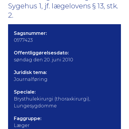
Sygehus 1, jf. lægelovens § 13, stk.
2.
Sagsnummer:
0977423
Offentliggørelsesdato:
søndag den 20. juni 2010
Juridisk tema:
Journalføring
Speciale:
Brysthulekirurgi (thoraxkirurgi),
Lungesygdomme
Faggruppe:
Læger