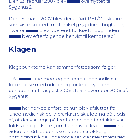
Den 23. februar 2007 blev
overflyttet til
Sygehus 2.
Den 15. marts 2007 blev der udført PET/CT-skanning
som viste udbredt mistænkelig sygdom i bughulen,
hvorfor
blev opereret for kræft i bughinden.
blev efterfølgende henvist til kemoterapi.
Klagen
Klagepunkterne kan sammenfattes som følger:
1. At
ikke modtog en korrekt behandling i
forbindelse med udredning for kræftsygdom i
perioden fra 11. august 2006 til 29. november 2006 på
Sygehus 1.
har herved anført, at hun blev afsluttet fra
lungemedicinsk og thoraxkirurgisk afdeling på trods
af, at der var tegn på kræftceller, og at det ikke var
fuldstændig afklaret, om hun havde kræft.
har
videre anført, at der ikke skete tilstrækkelig
opfølgning på de undersøgelser, der blev foretaget.