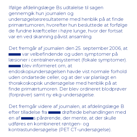
Ifølge afdelingslæge Bs udtalelse til sagen
gennemgik hun journalen og
undersøgelsesresultaterne med henblik på at finde
primærtumoren, hvorefter hun besluttede at forfølge
de fundne kræftceller i højre lunge, hvor der fortsat
var en ved skanning påvist ansamling.
Det fremgår af journalen den 25. september 2006, at
var velbefindende og uden symptomer på
læsioner i centralnervesystemet (fokale symptomer).
blev informeret om, at
endoskopiundersøgelsen havde vist normale forhold
uden ondartede celler, og at der var planlagt en
thorakoskopisk undersøgelse med henblik på at
finde primærtumoren. Der blev ordineret blodprøver
(forprøver) samt ny ekg-undersøgelse.
Det fremgår videre af journalen, at afdelingslæge B
efter tilladelse fra
drøftede behandlingen med
en af
s pårørende, der mente, at der skulle
udføres en kombineret røntgen- og
kontrastundersøgelse (PET CT-undersøgelse).