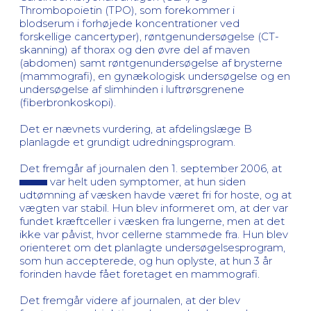
Thrombopoietin (TPO), som forekommer i
blodserum i forhøjede koncentrationer ved
forskellige cancertyper), røntgenundersøgelse (CT-
skanning) af thorax og den øvre del af maven
(abdomen) samt røntgenundersøgelse af brysterne
(mammografi), en gynækologisk undersøgelse og en
undersøgelse af slimhinden i luftrørsgrenene
(fiberbronkoskopi).
Det er nævnets vurdering, at afdelingslæge B
planlagde et grundigt udredningsprogram.
Det fremgår af journalen den 1. september 2006, at
var helt uden symptomer, at hun siden
udtømning af væsken havde været fri for hoste, og at
vægten var stabil. Hun blev informeret om, at der var
fundet kræftceller i væsken fra lungerne, men at det
ikke var påvist, hvor cellerne stammede fra. Hun blev
orienteret om det planlagte undersøgelsesprogram,
som hun accepterede, og hun oplyste, at hun 3 år
forinden havde fået foretaget en mammografi.
Det fremgår videre af journalen, at der blev