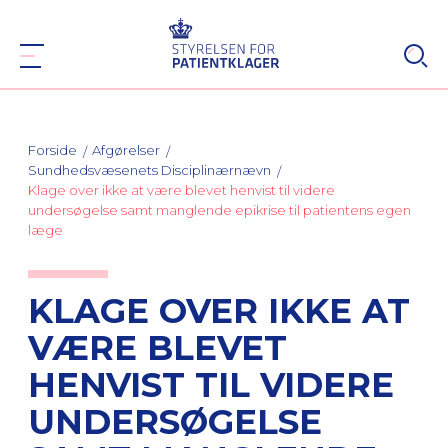
Forside
Afgørelser
Sundhedsvæsenets Disciplinærnævn
Klage over ikke at være blevet henvist til videre
undersøgelse samt manglende epikrise til patientens egen
læge
KLAGE OVER IKKE AT
VÆRE BLEVET
HENVIST TIL VIDERE
UNDERSØGELSE