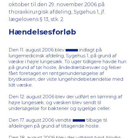
oktober til den 29. november 2006 på
thoraxkirurgisk afdeling, Sygehus 1, jf.
lægelovens § 13, stk. 2.
Hændelsesforløb
Den 11. august 2006 blev
indlagt på
lungemedicinsk afdeling, Sygehus 1, på grund af
væske i højre lungesæk. To uger tidligere havde hun
på grund af tør hoste, åndedrætsbesvær og feber
fået foretaget en røntgenundersøgelse af
brystkassen, der viste lungehindebetændelse med
lidt væske.
Den 12. august 2006 blev der udført en tømning af
højre lungesæk, og væsken blev sendt til
undersøgelse for bakterier og sygelige celler.
Den 17. august 2006 vendte
tilbage til
afdelingen på grund af tiltagende hoste.
Den 18. august 2006 blev der udtømt tynd, blodig