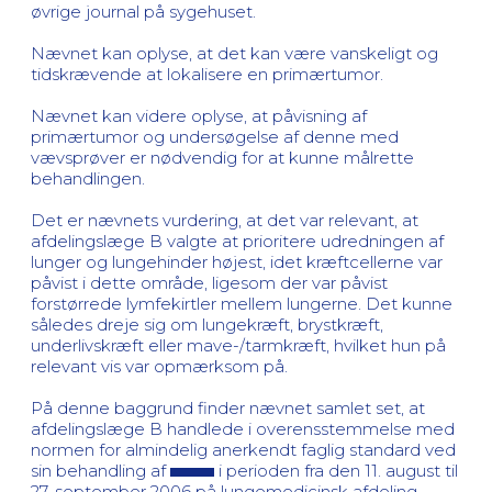
øvrige journal på sygehuset.
Nævnet kan oplyse, at det kan være vanskeligt og
tidskrævende at lokalisere en primærtumor.
Nævnet kan videre oplyse, at påvisning af
primærtumor og undersøgelse af denne med
vævsprøver er nødvendig for at kunne målrette
behandlingen.
Det er nævnets vurdering, at det var relevant, at
afdelingslæge B valgte at prioritere udredningen af
lunger og lungehinder højest, idet kræftcellerne var
påvist i dette område, ligesom der var påvist
forstørrede lymfekirtler mellem lungerne. Det kunne
således dreje sig om lungekræft, brystkræft,
underlivskræft eller mave-/tarmkræft, hvilket hun på
relevant vis var opmærksom på.
På denne baggrund finder nævnet samlet set, at
afdelingslæge B handlede i overensstemmelse med
normen for almindelig anerkendt faglig standard ved
sin behandling af
i perioden fra den 11. august til
27. september 2006 på lungemedicinsk afdeling,