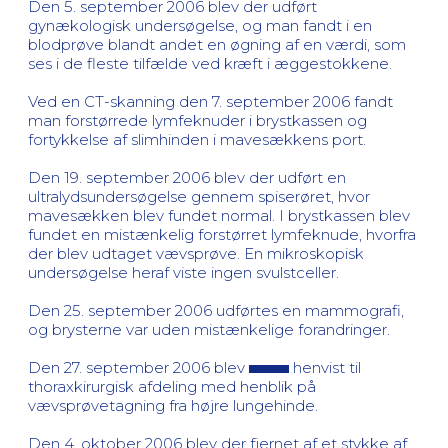
Den 5. september 2006 blev der udført
gynækologisk undersøgelse, og man fandt i en
blodprøve blandt andet en øgning af en værdi, som
ses i de fleste tilfælde ved kræft i æggestokkene.
Ved en CT-skanning den 7. september 2006 fandt
man forstørrede lymfeknuder i brystkassen og
fortykkelse af slimhinden i mavesækkens port.
Den 19. september 2006 blev der udført en
ultralydsundersøgelse gennem spiserøret, hvor
mavesækken blev fundet normal. I brystkassen blev
fundet en mistænkelig forstørret lymfeknude, hvorfra
der blev udtaget vævsprøve. En mikroskopisk
undersøgelse heraf viste ingen svulstceller.
Den 25. september 2006 udførtes en mammografi,
og brysterne var uden mistænkelige forandringer.
Den 27. september 2006 blev
henvist til
thoraxkirurgisk afdeling med henblik på
vævsprøvetagning fra højre lungehinde.
Den 4. oktober 2006 blev der fjernet af et stykke af