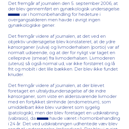
Det fremgår af journalen den 5. september 2006, at
der blev gennemført en gynækologisk undersøgelse.
var i hormonbehandling for hedeture i
overgangsalderen men havde i øvrigt ingen
gynækologiske gener.
Det fremgår videre af journalen, at det ved en
objektiv undersøgelse blev konstateret, at de ydre
kønsorganer (vulva) og livmoderhalsen (portio) var af
normalt udseende, og at der for nyligt var taget en
celleprøve (smear) fra livmoderhalsen. Livmoderen
(uterus) så også normal ud, var ikke forstørret og lå
frit og mobilt i det lille bækken. Der blev ikke fundet
knuder.
Det fremgår videre af journalen, at der blevet
foretaget en ultralydsundersøgelse af de indre
kønsorganer, som viste en alderssvarende livmoder
med en fortykket slimhinde (endometrium), som
umiddelbart ikke blev vurderet som sygelig
(patologisk), men der blev foretaget en udskrabning
(vabrasio), da
havde været i hormonbehandling
i 24 år. Det ved udskrabningen udhentede væv blev