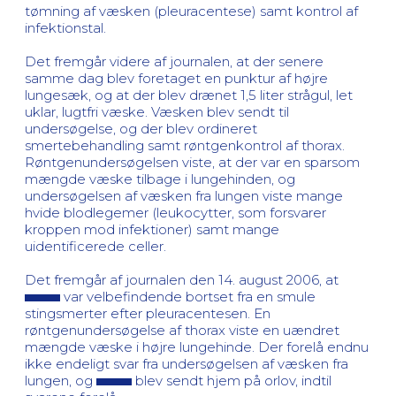
tømning af væsken (pleuracentese) samt kontrol af
infektionstal.
Det fremgår videre af journalen, at der senere
samme dag blev foretaget en punktur af højre
lungesæk, og at der blev drænet 1,5 liter strågul, let
uklar, lugtfri væske. Væsken blev sendt til
undersøgelse, og der blev ordineret
smertebehandling samt røntgenkontrol af thorax.
Røntgenundersøgelsen viste, at der var en sparsom
mængde væske tilbage i lungehinden, og
undersøgelsen af væsken fra lungen viste mange
hvide blodlegemer (leukocytter, som forsvarer
kroppen mod infektioner) samt mange
uidentificerede celler.
Det fremgår af journalen den 14. august 2006, at
var velbefindende bortset fra en smule
stingsmerter efter pleuracentesen. En
røntgenundersøgelse af thorax viste en uændret
mængde væske i højre lungehinde. Der forelå endnu
ikke endeligt svar fra undersøgelsen af væsken fra
lungen, og
blev sendt hjem på orlov, indtil