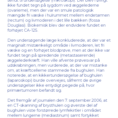
sendt til undersøgelse (mikroskopi). Der blev i øvrigt
ikke fundet tegn på sygdom ved æggelederne
(ovarierne), men der var en smule patologisk
mængde fri væske i hulrummet mellem endetarmen
(rectum) og livmoderen i det lille bækken (fossa
Douglasi). Biokemisk blev der endvidere fundet en
forhøjet CA-125.
Den undersøgende læge konkluderede, at der var et
marginalt mistænkeligt område i livmoderen, let fri
væske og en forhøjet blodprøve, men at der ikke var
fundet tegn på spredende (metastaserende)
æggelederkræft. Han ville afvente prøvesvar på
udskrabningen, men vurderede, at der var mistanke
om, at kræftcellerne stammede fra bughulen. Han
noterede, at en kikkertundersøgelse af bughulen
(laparoskopi) burde overvejes, såfremt de øvrige
undersøgelser ikke entydigt pegede på, hvor
primærtumoren befandt sig.
Det fremgår af journalen den 7. september 2006, at
en CT-skanning af brysthulen og øverste del af
bughulen viste forstørrede lymfekirtler i området
mellem lungerne (mediastinum) samt fortykket