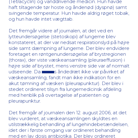
(Tetracyclin) og vanddrivende medicin. Hun havde
haft tiltagende tør hoste og åndenød (dyspnø) samt
svingende temperatur. Hun havde aldrig røget tobak,
og hun havde intet vægttab.
Det fremgår videre af journalen, at det ved en
lytteundersøgelse (stetoskopi) af lungerne blev
konstateret, at der var nedsat respirationslyd på højre
side samt dæmpning af lungerne. Der blev endvidere
foretaget en røntgenundersøgelse af brystregionen
(thorax), der viste væskeansamling (pleuraeffusion) i
højre side af brystet, mens venstre side var af normalt
udseende. Da
s åndedræt ikke var påvirket af
væskeansamling, fandt man ikke indikation for en
akut tømning af væsken (pleurapunktur). Der blev i
stedet ordineret tilsyn fra lungemedicinsk afdeling
med henblik på overtagelse af patienten og
pleurapunktur.
Det fremgår af journalen den 12. august 2006, at det
blev vurderet, at væskeansamlingen skyldtes en
utilstrækkelig behandling af lungehindebetændelsen,
idet der i første omgang var ordineret behandling
med en lav dosis antibiotika. Der blev ordineret