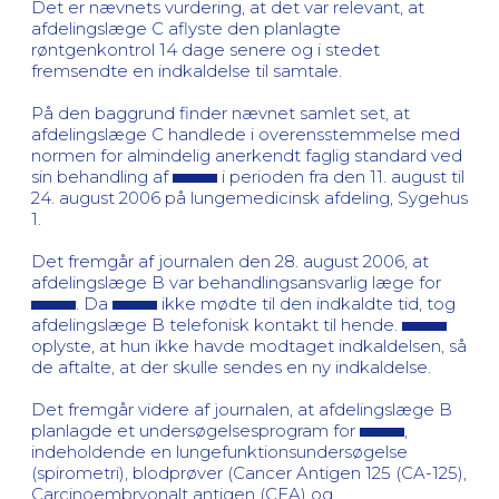
Det er nævnets vurdering, at det var relevant, at
afdelingslæge C aflyste den planlagte
røntgenkontrol 14 dage senere og i stedet
fremsendte en indkaldelse til samtale.
På den baggrund finder nævnet samlet set, at
afdelingslæge C handlede i overensstemmelse med
normen for almindelig anerkendt faglig standard ved
sin behandling af
i perioden fra den 11. august til
24. august 2006 på lungemedicinsk afdeling, Sygehus
1.
Det fremgår af journalen den 28. august 2006, at
afdelingslæge B var behandlingsansvarlig læge for
. Da
ikke mødte til den indkaldte tid, tog
afdelingslæge B telefonisk kontakt til hende.
oplyste, at hun ikke havde modtaget indkaldelsen, så
de aftalte, at der skulle sendes en ny indkaldelse.
Det fremgår videre af journalen, at afdelingslæge B
planlagde et undersøgelsesprogram for
,
indeholdende en lungefunktionsundersøgelse
(spirometri), blodprøver (Cancer Antigen 125 (CA-125),
Carcinoembryonalt antigen (CEA) og