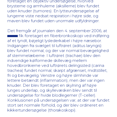
foretaget en objektiv undersøgelse, hvorved
brysterne og armhulerne (aksillerne) blev fundet
uden knuder (tumores). En lytteundersøgelse af
lungerne viste nedsat respiration i højre side, og
maven blev fundet uden unormale udfyldninger.
Det fremgår af journalen den 4. september 2006, at
fik foretaget en fiberbronkoskopi ved indføring
af et tyndt, bøjeligt lyslederkabel i højre næsebor.
Indgangen fra svælget til luftrøret (aditus laryngis)
blev fundet normal, og der var normal bevægelighed
af stemmelæberne. I luftrøret (trachae) blev den
indvendige kølformede skillevæg mellem
hovedbronkierne ved luftrørets delingssted (carina
trachea) fundet normal, skarpt afgrænset, midtstillet,
fri og bevægelig. Venstre og højre slimhinde var
lettere betændt (inflammation), men der var ingen
knuder. Der blev foretaget en skylning af højre
lunges underlap, og skyllevæsken blev sendt til
undersøgelse for hvide blodlegemer (T-celler).
Konklusionen på undersøgelsen var, at der var fundet
stort set normale forhold, og der blev ordineret en
kikkertundersøgelse (thorakoskopi).