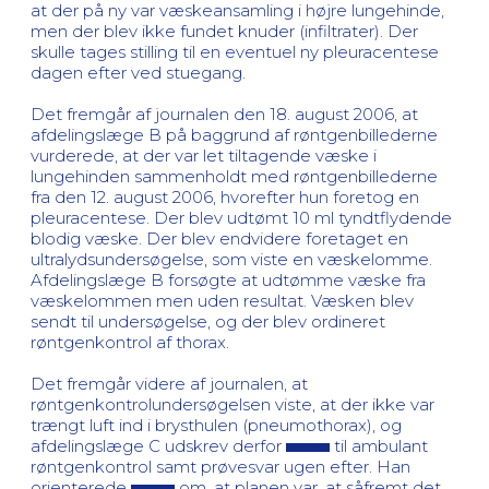
at der på ny var væskeansamling i højre lungehinde,
men der blev ikke fundet knuder (infiltrater). Der
skulle tages stilling til en eventuel ny pleuracentese
dagen efter ved stuegang.
Det fremgår af journalen den 18. august 2006, at
afdelingslæge B på baggrund af røntgenbillederne
vurderede, at der var let tiltagende væske i
lungehinden sammenholdt med røntgenbillederne
fra den 12. august 2006, hvorefter hun foretog en
pleuracentese. Der blev udtømt 10 ml tyndtflydende
blodig væske. Der blev endvidere foretaget en
ultralydsundersøgelse, som viste en væskelomme.
Afdelingslæge B forsøgte at udtømme væske fra
væskelommen men uden resultat. Væsken blev
sendt til undersøgelse, og der blev ordineret
røntgenkontrol af thorax.
Det fremgår videre af journalen, at
røntgenkontrolundersøgelsen viste, at der ikke var
trængt luft ind i brysthulen (pneumothorax), og
afdelingslæge C udskrev derfor
til ambulant
røntgenkontrol samt prøvesvar ugen efter. Han
orienterede
om, at planen var, at såfremt det