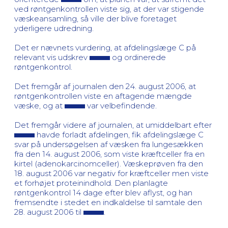
ved røntgenkontrollen viste sig, at der var stigende
væskeansamling, så ville der blive foretaget
yderligere udredning.
Det er nævnets vurdering, at afdelingslæge C på
relevant vis udskrev
og ordinerede
røntgenkontrol.
Det fremgår af journalen den 24. august 2006, at
røntgenkontrollen viste en aftagende mængde
væske, og at
var velbefindende.
Det fremgår videre af journalen, at umiddelbart efter
havde forladt afdelingen, fik afdelingslæge C
svar på undersøgelsen af væsken fra lungesækken
fra den 14. august 2006, som viste kræftceller fra en
kirtel (adenokarcinomceller). Væskeprøven fra den
18. august 2006 var negativ for kræftceller men viste
et forhøjet proteinindhold. Den planlagte
røntgenkontrol 14 dage efter blev aflyst, og han
fremsendte i stedet en indkaldelse til samtale den
28. august 2006 til
.