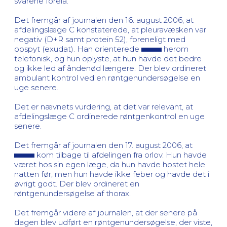
svarene forelå.
Det fremgår af journalen den 16. august 2006, at
afdelingslæge C konstaterede, at pleuravæsken var
negativ (D+R samt protein 52), foreneligt med
opspyt (exudat). Han orienterede
herom
telefonisk, og hun oplyste, at hun havde det bedre
og ikke led af åndenød længere. Der blev ordineret
ambulant kontrol ved en røntgenundersøgelse en
uge senere.
Det er nævnets vurdering, at det var relevant, at
afdelingslæge C ordinerede røntgenkontrol en uge
senere.
Det fremgår af journalen den 17. august 2006, at
kom tilbage til afdelingen fra orlov. Hun havde
været hos sin egen læge, da hun havde hostet hele
natten før, men hun havde ikke feber og havde det i
øvrigt godt. Der blev ordineret en
røntgenundersøgelse af thorax.
Det fremgår videre af journalen, at der senere på
dagen blev udført en røntgenundersøgelse, der viste,