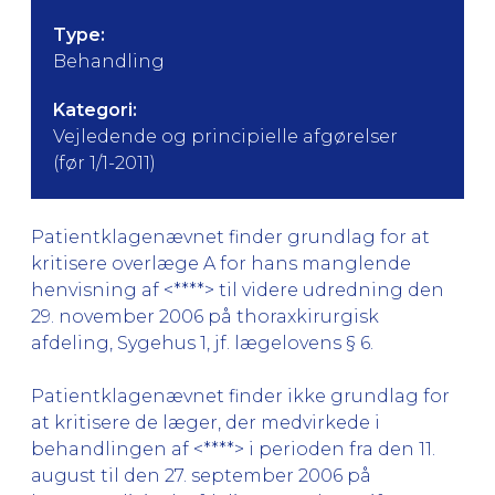
Type:
Behandling
Kategori:
Vejledende og principielle afgørelser
(før 1/1-2011)
Patientklagenævnet finder grundlag for at
kritisere overlæge A for hans manglende
henvisning af <****> til videre udredning den
29. november 2006 på thoraxkirurgisk
afdeling, Sygehus 1, jf. lægelovens § 6.
Patientklagenævnet finder ikke grundlag for
at kritisere de læger, der medvirkede i
behandlingen af <****> i perioden fra den 11.
august til den 27. september 2006 på