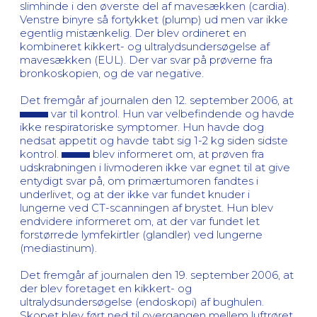
slimhinde i den øverste del af mavesækken (cardia).
Venstre binyre så fortykket (plump) ud men var ikke
egentlig mistænkelig. Der blev ordineret en
kombineret kikkert- og ultralydsundersøgelse af
mavesækken (EUL). Der var svar på prøverne fra
bronkoskopien, og de var negative.
Det fremgår af journalen den 12. september 2006, at
var til kontrol. Hun var velbefindende og havde
ikke respiratoriske symptomer. Hun havde dog
nedsat appetit og havde tabt sig 1-2 kg siden sidste
kontrol.
blev informeret om, at prøven fra
udskrabningen i livmoderen ikke var egnet til at give
entydigt svar på, om primærtumoren fandtes i
underlivet, og at der ikke var fundet knuder i
lungerne ved CT-scanningen af brystet. Hun blev
endvidere informeret om, at der var fundet let
forstørrede lymfekirtler (glandler) ved lungerne
(mediastinum).
Det fremgår af journalen den 19. september 2006, at
der blev foretaget en kikkert- og
ultralydsundersøgelse (endoskopi) af bughulen.
Skopet blev ført ned til overgangen mellem luftrøret