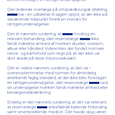
Den ledende overlæge på ortopædkirurgisk afdeling,
har i en udtalelse til sagen oplyst, at der ikke på
daværende tidspunkt forelå en instruks for
røntgenundersøgelser.
Det er nævnets vurdering, at
modtog en
relevant behandling, idet reservelæge
ikke
fandt indirekte ømhed af hverken skulder, overarm,
albue eller håndled. Videre blev der fundet normale
nerve- og karforhold som tegn på, at der ikke var
sket skade på disse (neurovaskulær).
Det er videre nævnets vurdering, at det var i
overensstemmelse med normen for almindelig
anerkendt faglig standard, at der ikke blev foretaget
en røntgenundersøgelse, idet reservelæge
ved
sin undersøgelse hverken fandt indirekte ømhed eller
bevægeindskrænkning.
Endelig er det nævnets vurdering, at det var relevant,
at reservelæge
anbefalede kølende forbinding
samt smertestillende medicin. Det havde dog været