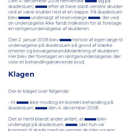
Den 4. december 2008 henvendte
sig på
skadestuen,
efter at have stødt venstre skulder
ved at være snublet ned af en trappe. På skadestuen
blev
undersøgt af reservelæge
, der ved
sin undersøgelse ikke fandt indikation for at foretage
en røntgenundersøgelse af skulderen.
Den 2. januar 2009 blev
henvist af egen læge til
undersøgelse på skadestuen på grund af stærke
smerter og bevægelsesindskrænkning af skulderen.
Her blev der foretaget en røntgenundersøgelse, der
viste et behandlingskrævende brud.
Klagen
Der er klaget over følgende:
• At
ikke modtog en korrekt behandling på
skadestuen,
den 4. december 2008.
Det er hertil blandt andet anført, at
blev
undersøgt på skadestuen,
, idet hun var
kommet til skade med sin venstre skulder og arm