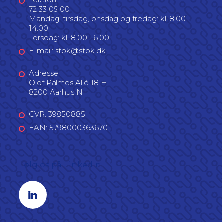
72 33 05 00
Mandag, tirsdag, onsdag og fredag: kl. 8.00 -
14.00
Torsdag: kl. 8.00-16.00
E-mail: stpk@stpk.dk
Adresse
Olof Palmes Allé 18 H
8200 Aarhus N
CVR: 39850885
EAN: 5798000363670
Følg os på LinkedIn
Linkedin profil