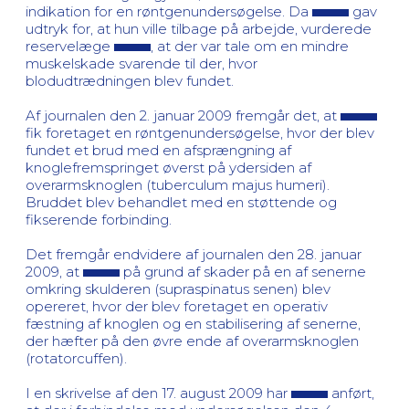
indikation for en røntgenundersøgelse. Da
gav
udtryk for, at hun ville tilbage på arbejde, vurderede
reservelæge
, at der var tale om en mindre
muskelskade svarende til der, hvor
blodudtrædningen blev fundet.
Af journalen den 2. januar 2009 fremgår det, at
fik foretaget en røntgenundersøgelse, hvor der blev
fundet et brud med en afsprængning af
knoglefremspringet øverst på ydersiden af
overarmsknoglen (tuberculum majus humeri).
Bruddet blev behandlet med en støttende og
fikserende forbinding.
Det fremgår endvidere af journalen den 28. januar
2009, at
på grund af skader på en af senerne
omkring skulderen (supraspinatus senen) blev
opereret, hvor der blev foretaget en operativ
fæstning af knoglen og en stabilisering af senerne,
der hæfter på den øvre ende af overarmsknoglen
(rotatorcuffen).
I en skrivelse af den 17. august 2009 har
anført,