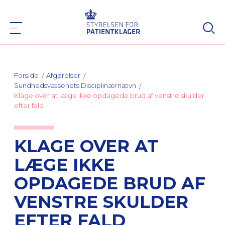
Forside
Afgørelser
Sundhedsvæsenets Disciplinærnævn
Klage over at læge ikke opdagede brud af venstre skulder
efter fald
KLAGE OVER AT
LÆGE IKKE
OPDAGEDE BRUD AF
VENSTRE SKULDER
EFTER FALD