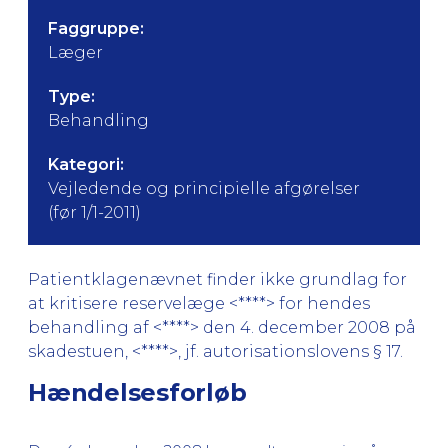
Faggruppe:
Læger
Type:
Behandling
Kategori:
Vejledende og principielle afgørelser
(før 1/1-2011)
Patientklagenævnet finder ikke grundlag for
at kritisere reservelæge <****> for hendes
behandling af <****> den 4. december 2008 på
skadestuen, <****>, jf. autorisationslovens § 17.
Hændelsesforløb