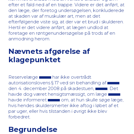
efter et fald ned af en trappe. Videre er det anført, at
den læge, der foretog undersøgelsen, konkluderede
at skaden var af muskulær art, men at det
efterfølgende viste sig, at der var et brud i skulderen.
Hertil er det videre anført, at lægen undlod at
foretage en røntgenundersøgelse på trods af en
anmodning herom.
Nævnets afgørelse af
klagepunktet
Reservelæge
har ikke overtrådt
autorisationslovens § 17 ved sin behandling af
den 4. december 2008 på skadestuen,
. Det
havde dog været hensigtsmæssigt, om læge
havde informeret
om, at hun skulle søge læge,
hvis hendes skuldersmerter ikke aftog i løbet af et
par uger, eller hvis tilstanden i øvrigt ikke blev
forbedret.
Begrundelse