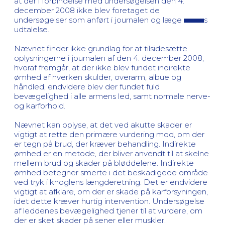
at der i forbindelse med undersøgelsen den 4.
december 2008 ikke blev foretaget de
undersøgelser som anført i journalen og læge
s
udtalelse.
Nævnet finder ikke grundlag for at tilsidesætte
oplysningerne i journalen af den 4. december 2008,
hvoraf fremgår, at der ikke blev fundet indirekte
ømhed af hverken skulder, overarm, albue og
håndled, endvidere blev der fundet fuld
bevægelighed i alle armens led, samt normale nerve-
og karforhold.
Nævnet kan oplyse, at det ved akutte skader er
vigtigt at rette den primære vurdering mod, om der
er tegn på brud, der kræver behandling. Indirekte
ømhed er en metode, der bliver anvendt til at skelne
mellem brud og skader på bløddelene. Indirekte
ømhed betegner smerte i det beskadigede område
ved tryk i knoglens længderetning. Det er endvidere
vigtigt at afklare, om der er skade på karforsyningen,
idet dette kræver hurtig intervention. Undersøgelse
af leddenes bevægelighed tjener til at vurdere, om
der er sket skader på sener eller muskler.