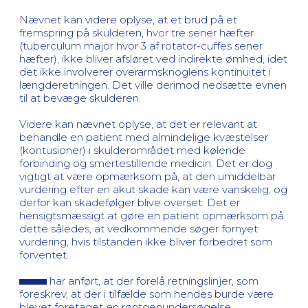
Nævnet kan videre oplyse, at et brud på et
fremspring på skulderen, hvor tre sener hæfter
(tuberculum major hvor 3 af rotator-cuffes sener
hæfter), ikke bliver afsløret ved indirekte ømhed, idet
det ikke involverer overarmsknoglens kontinuitet i
længderetningen. Det ville derimod nedsætte evnen
til at bevæge skulderen.
Videre kan nævnet oplyse, at det er relevant at
behandle en patient med almindelige kvæstelser
(kontusioner) i skulderområdet med kølende
forbinding og smertestillende medicin. Det er dog
vigtigt at være opmærksom på, at den umiddelbar
vurdering efter en akut skade kan være vanskelig, og
derfor kan skadefølger blive overset. Det er
hensigtsmæssigt at gøre en patient opmærksom på
dette således, at vedkommende søger fornyet
vurdering, hvis tilstanden ikke bliver forbedret som
forventet.
har anført, at der forelå retningslinjer, som
foreskrev, at der i tilfælde som hendes burde være
blevet foretaget en røntgenundersøgelse.