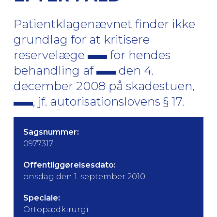
Patientklagenævnet finder ikke
grundlag for at kritisere
reservelæge
for hendes
behandling af
den 4.
december 2008 på skadestuen,
, jf. autorisationslovens § 17.
Sagsnummer:
0977317
Offentliggørelsesdato:
onsdag den 1. september 2010
Speciale:
Ortopædkirurgi