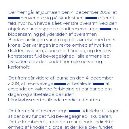
Der fremgår af journalen den 4. december 2008, at
henvendte sig på skadestuen,
efter et
fald, hvor hun havde slået venstre overarm. Ved den
objektive undersøgelse fandt reservelæge
en
blodansamling på ydersiden af overarmen.
Blodansamlingen var øm og på størrelse med en 5-
krone. Der var ingen indirekte ømhed af hverken
skulder, overarm, albue eller håndled, og der blev
konstateret fuld bevægelighed i alle armens led.
Desuden blev der fundet normale nerve- og
karforhold.
Det fremgår videre af journalen den 4. december
2008, at reservelæge
anbefalede
at
anvende en kølende forbinding et par gange om
dagen og anbefalede desuden
håndkøbssmertestillende medicin til natten.
Det fremgår af reservelæge
udtalelse til sagen,
at der blev fundet fuld bevægelighed i skulderen.
Dette kombineret med den manglende indirekte
ømhed af knoglen gjorde, at der ikke blev fundet