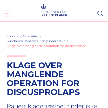
Forside
Afgørelser
Sundhedsvæsenets Disciplinærnævn
Klage over manglende operation for discusprolaps
KLAGE OVER
MANGLENDE
OPERATION FOR
DISCUSPROLAPS
Patientklagenævnet finder ikke