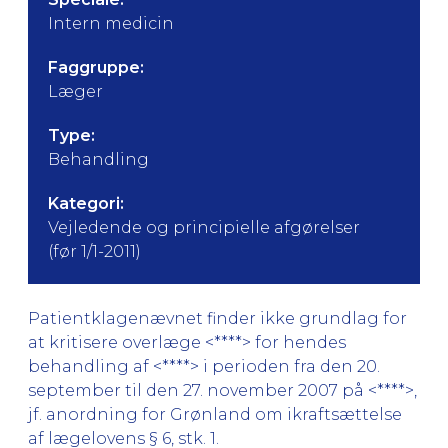
Intern medicin
Faggruppe:
Læger
Type:
Behandling
Kategori:
Vejledende og principielle afgørelser
(før 1/1-2011)
Patientklagenævnet finder ikke grundlag for
at kritisere overlæge <****> for hendes
behandling af <****> i perioden fra den 20.
september til den 27. november 2007 på <****>,
jf. anordning for Grønland om ikraftsættelse
af lægelovens § 6, stk. 1.