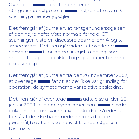
Overlæge
bestilte herefter en
røntgenundersøgelse af
s højre hofte samt CT-
scanning af lænderygsøjlen.
Det fremgår af journalen, at røntgenundersøgelsen
af den højre hofte viste normale forhold. CT-
scanningen viste en discusprolaps mellem 4. og 5.
lændehvirvel. Det fremgår videre, at overlæge
henviste
til ortopædkirurgisk afdeling, som
meldte tilbage, at de ikke tog sig af patienter med
discusprolaps.
Det fremgår af journalen fra den 26. november 2007,
at overlæge
fandt, at der ikke var grundlag for
operation, da symptomerne var relativt beskedne.
Det fremgår af overlæge
s udtalelse af den 20.
januar 2009, at da de symptomer, som
havde
oplyst hende om, var relativt beskedne, således at
forstå at de ikke hæmmede hendes daglige
gøremål, blev hun ikke henvist til undersøgelse i
Danmark.