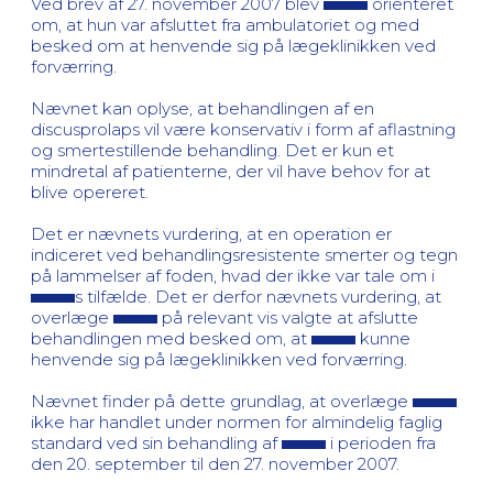
Ved brev af 27. november 2007 blev
orienteret
om, at hun var afsluttet fra ambulatoriet og med
besked om at henvende sig på lægeklinikken ved
forværring.
Nævnet kan oplyse, at behandlingen af en
discusprolaps vil være konservativ i form af aflastning
og smertestillende behandling. Det er kun et
mindretal af patienterne, der vil have behov for at
blive opereret.
Det er nævnets vurdering, at en operation er
indiceret ved behandlingsresistente smerter og tegn
på lammelser af foden, hvad der ikke var tale om i
s tilfælde. Det er derfor nævnets vurdering, at
overlæge
på relevant vis valgte at afslutte
behandlingen med besked om, at
kunne
henvende sig på lægeklinikken ved forværring.
Nævnet finder på dette grundlag, at overlæge
ikke har handlet under normen for almindelig faglig
standard ved sin behandling af
i perioden fra
den 20. september til den 27. november 2007.