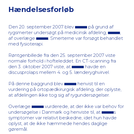
Hændelsesforløb
Den 20. september 2007 blev
på grund af
rygsmerter undersøgt på medicinsk afdeling,
,
af overlæge
. Smerterne var forsøgt behandlet
med fysioterapi.
Røntgenbillede fra den 25. september 2007 viste
normale forhold i hofteleddet. En CT-scanning fra
den 3. oktober 2007 viste, at
havde en
discusprolaps mellem 4. og 5. lænderyghvirvel.
På denne baggrund blev
henvist til en
vurdering på ortopædkirurgisk afdeling, der oplyste,
at afdelingen ikke tog sig af rygundersøgelser.
Overlæge
vurderede, at der ikke var behov for
undersøgelse i Danmark og henviste til, at
s
symptomer var relativt beskedne, idet hun havde
oplyst, at de ikke hæmmede hendes daglige
gøremål.