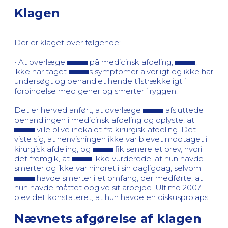
Klagen
Der er klaget over følgende:
• At overlæge
på medicinsk afdeling,
,
ikke har taget
s symptomer alvorligt og ikke har
undersøgt og behandlet hende tilstrækkeligt i
forbindelse med gener og smerter i ryggen.
Det er herved anført, at overlæge
afsluttede
behandlingen i medicinsk afdeling og oplyste, at
ville blive indkaldt fra kirurgisk afdeling. Det
viste sig, at henvisningen ikke var blevet modtaget i
kirurgisk afdeling, og
fik senere et brev, hvori
det fremgik, at
ikke vurderede, at hun havde
smerter og ikke var hindret i sin dagligdag, selvom
havde smerter i et omfang, der medførte, at
hun havde måttet opgive sit arbejde. Ultimo 2007
blev det konstateret, at hun havde en diskusprolaps.
Nævnets afgørelse af klagen