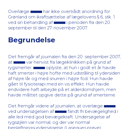
Overlæge
har ikke overtrådt anordning for
Grønland om ikraftsættelse af lægelovens § 6, stk. 1
ved sin behandling af
i perioden fra den 20.
september til den 27. november 2007.
Begrundelse
Det fremgår af journalen fra den 20. september 2007,
at
var henvist fra lægeklinikken på grund af
rygsmerter.
oplyste, at hun i godt et år havde
haft smerter i højre hofte med udstråling til ydersiden
af højre lår og med snurren i højre fod. Hun havde
gået til fysioterapi med en vis effekt. Hun havde
endvidere haft arbejde på et alderdomshjem, men
havde måttet opgive dette på grund af smerterne.
Det fremgår videre af journalen, at overlæge
ved undersøgelsen af
fandt fri bevægelighed i
alle led med god bevægekraft. Undersøgelse af
rygsøjlen var normal, og der var normal
benløftningsundersøgelse (Laseques prøve).