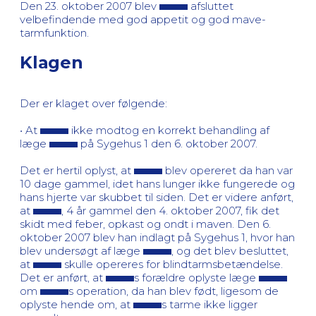
Den 23. oktober 2007 blev
afsluttet
velbefindende med god appetit og god mave-
tarmfunktion.
Klagen
Der er klaget over følgende:
• At
ikke modtog en korrekt behandling af
læge
på Sygehus 1 den 6. oktober 2007.
Det er hertil oplyst, at
blev opereret da han var
10 dage gammel, idet hans lunger ikke fungerede og
hans hjerte var skubbet til siden. Det er videre anført,
at
, 4 år gammel den 4. oktober 2007, fik det
skidt med feber, opkast og ondt i maven. Den 6.
oktober 2007 blev han indlagt på Sygehus 1, hvor han
blev undersøgt af læge
, og det blev besluttet,
at
skulle opereres for blindtarmsbetændelse.
Det er anført, at
s forældre oplyste læge
om
s operation, da han blev født, ligesom de
oplyste hende om, at
s tarme ikke ligger