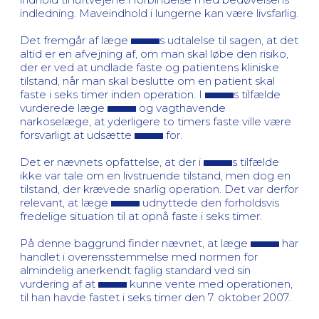
indledning. Maveindhold i lungerne kan være livsfarlig.
Det fremgår af læge
s udtalelse til sagen, at det
altid er en afvejning af, om man skal løbe den risiko,
der er ved at undlade faste og patientens kliniske
tilstand, når man skal beslutte om en patient skal
faste i seks timer inden operation. I
s tilfælde
vurderede læge
og vagthavende
narkoselæge, at yderligere to timers faste ville være
forsvarligt at udsætte
for.
Det er nævnets opfattelse, at der i
s tilfælde
ikke var tale om en livstruende tilstand, men dog en
tilstand, der krævede snarlig operation. Det var derfor
relevant, at læge
udnyttede den forholdsvis
fredelige situation til at opnå faste i seks timer.
På denne baggrund finder nævnet, at læge
har
handlet i overensstemmelse med normen for
almindelig anerkendt faglig standard ved sin
vurdering af at
kunne vente med operationen,
til han havde fastet i seks timer den 7. oktober 2007.