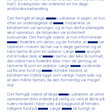
NaCl. Endelig blev der ordineret en tre døgn
antibiotika behandling.
Det fremgår af læge
s udtalelse til sagen, at hun
efter sin undersøgelse af
, mistænkte, at
blindtarmen var sprunget, og at hun derfor planlagde
akut operation, da tilstanden var potentielt
livstruende. Det fremgår videre, at hun informerede
s forældre om dette, og de fortalte, at
var
opereret i maven da han var ti dage gammel, og at
hans tarme lå som en radiator. Læge
spurgte
ind til hvilke dele af
s tarme, der ikke lå normalt,
det vidste hans forældre ikke, men de gentog, at
tarmene lå som en radiator. Læge
vurderede
ud fra sine fund og
s kliniske tilstand, at
blindtarmen måtte ligge som vanligt i højre side, og
at den måtte fjernes, da den formentlig var meget
syg.
Det fremgår videre af læge
s udtalelse, at selve
operationen blev indledt på vanlig vis, ved at åbne på
tværs nedadtil i højre side, på baggrund af hendes
tidligere fund på
. Læge
så hurtigt, at