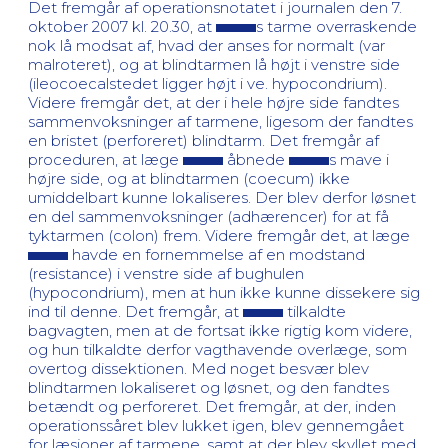
Det fremgår af operationsnotatet i journalen den 7.
oktober 2007 kl. 20.30, at
s tarme overraskende
nok lå modsat af, hvad der anses for normalt (var
malroteret), og at blindtarmen lå højt i venstre side
(ileocoecalstedet ligger højt i ve. hypocondrium).
Videre fremgår det, at der i hele højre side fandtes
sammenvoksninger af tarmene, ligesom der fandtes
en bristet (perforeret) blindtarm. Det fremgår af
proceduren, at læge
åbnede
s mave i
højre side, og at blindtarmen (coecum) ikke
umiddelbart kunne lokaliseres. Der blev derfor løsnet
en del sammenvoksninger (adhærencer) for at få
tyktarmen (colon) frem. Videre fremgår det, at læge
havde en fornemmelse af en modstand
(resistance) i venstre side af bughulen
(hypocondrium), men at hun ikke kunne dissekere sig
ind til denne. Det fremgår, at
tilkaldte
bagvagten, men at de fortsat ikke rigtig kom videre,
og hun tilkaldte derfor vagthavende overlæge, som
overtog dissektionen. Med noget besvær blev
blindtarmen lokaliseret og løsnet, og den fandtes
betændt og perforeret. Det fremgår, at der, inden
operationssåret blev lukket igen, blev gennemgået
for læsioner af tarmene, samt at der blev skyllet med