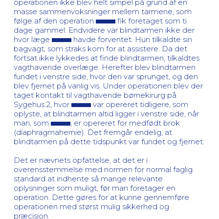
operationen ikke blev helt simpel på grund af en
masse sammenvoksninger mellem tarmene, som
følge af den operation
fik foretaget som ti
dage gammel. Endvidere var blindtarmen ikke der
hvor læge
havde forventet. Hun tilkaldte sin
bagvagt, som straks kom for at assistere. Da det
fortsat ikke lykkedes at finde blindtarmen, tilkaldtes
vagthavende overlæge. Herefter blev blindtarmen
fundet i venstre side, hvor den var sprunget, og den
blev fjernet på vanlig vis. Under operationen blev der
taget kontakt til vagthavende børnekirurg på
Sygehus 2, hvor
var opereret tidligere, som
oplyste, at blindtarmen altid ligger i venstre side, når
man, som
, er opereret for medfødt brok
(diaphragmahernie). Det fremgår endelig, at
blindtarmen på dette tidspunkt var fundet og fjernet.
Det er nævnets opfattelse, at det er i
overensstemmelse med normen for normal faglig
standard at indhente så mange relevante
oplysninger som muligt, før man foretager en
operation. Dette gøres for at kunne gennemføre
operationen med størst mulig sikkerhed og
præcision.