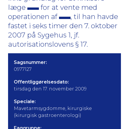
læge
for at vente med
operationen af
, til han havde
fastet i seks timer den 7. oktober
2007 på Sygehus 1, jf.
autorisationslovens § 17.
Sagsnummer:
0977127
Offentliggørelsesdato:
tirsdag den 17. november 2009
Speciale:
Mavetarmsygdomme, kirurgiske
(kirurgisk gastroenterologi)
Faggruppe: