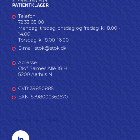
Telefon
72 33 05 00
Mandag, tirsdag, onsdag og fredag: kl. 8.00 -
14.00
Torsdag: kl. 8.00-16.00
E-mail: stpk@stpk.dk
Adresse
Olof Palmes Allé 18 H
8200 Aarhus N
CVR: 39850885
EAN: 5798000363670
Følg os på LinkedIn
Linkedin profil