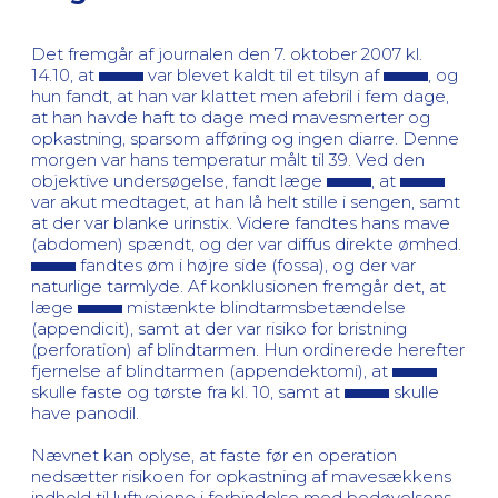
Det fremgår af journalen den 7. oktober 2007 kl.
14.10, at
var blevet kaldt til et tilsyn af
, og
hun fandt, at han var klattet men afebril i fem dage,
at han havde haft to dage med mavesmerter og
opkastning, sparsom afføring og ingen diarre. Denne
morgen var hans temperatur målt til 39. Ved den
objektive undersøgelse, fandt læge
, at
var akut medtaget, at han lå helt stille i sengen, samt
at der var blanke urinstix. Videre fandtes hans mave
(abdomen) spændt, og der var diffus direkte ømhed.
fandtes øm i højre side (fossa), og der var
naturlige tarmlyde. Af konklusionen fremgår det, at
læge
mistænkte blindtarmsbetændelse
(appendicit), samt at der var risiko for bristning
(perforation) af blindtarmen. Hun ordinerede herefter
fjernelse af blindtarmen (appendektomi), at
skulle faste og tørste fra kl. 10, samt at
skulle
have panodil.
Nævnet kan oplyse, at faste før en operation
nedsætter risikoen for opkastning af mavesækkens
indhold til luftvejene i forbindelse med bedøvelsens