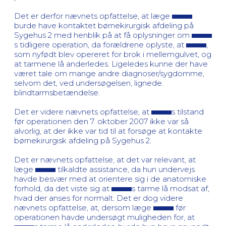
Det er derfor nævnets opfattelse, at læge
burde have kontaktet børnekirurgisk afdeling på
Sygehus 2 med henblik på at få oplysninger om
s tidligere operation, da forældrene oplyste, at
,
som nyfødt blev opereret for brok i mellemgulvet, og
at tarmene lå anderledes. Ligeledes kunne der have
været tale om mange andre diagnoser/sygdomme,
selvom det, ved undersøgelsen, lignede
blindtarmsbetændelse.
Det er videre nævnets opfattelse, at
s tilstand
før operationen den 7. oktober 2007 ikke var så
alvorlig, at der ikke var tid til at forsøge at kontakte
børnekirurgisk afdeling på Sygehus 2.
Det er nævnets opfattelse, at det var relevant, at
læge
tilkaldte assistance, da hun undervejs
havde besvær med at orientere sig i de anatomiske
forhold, da det viste sig at
s tarme lå modsat af,
hvad der anses for normalt. Det er dog videre
nævnets opfattelse, at, dersom læge
før
operationen havde undersøgt muligheden for, at