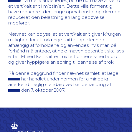
s tarme lå anderledes, burde hun have anvendt
et vertikalt snit i midtlinien. Dette ville formentlig
have reduceret den lange operationstid og dermed
reduceret den belastning en lang bedøvelse
medfører.
Nævnet kan oplyse, at et vertikalt snit giver kirurgen
mulighed for at forlænge snittet op eller ned
afhængig af forholdene og anvendes, hvis man på
forhånd må antage, at hele maven potentielt skal ses
efter. Et vertikalt snit er imidlertid mere smertefuldt
og giver hyppigere anledning til dannelse af brok.
På denne baggrund finder nævnet samlet, at læge
har handlet under normen for almindelig
anerkendt faglig standard ved sin behandling af
den 7. oktober 2007.