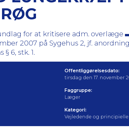
 RØG
ndlag for at kritisere adm. overlæge
mber 2007 på Sygehus 2, jf. anordning
 6, stk. 1.
Offentliggørelsesdato:
tirsdag den 17. november 
Faggruppe:
Læger
Kategori:
Vejledende og principielle a