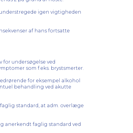
understregede igen vigtigheden
sekvenser af hans fortsatte
v for undersøgelse ved
ymptomer som f.eks. brystsmerter.
vedrørende for eksempel alkohol
ventuel behandling ved akutte
faglig standard, at adm. overlæge
g anerkendt faglig standard ved