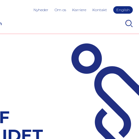
Nyheder
Om os
Karriere
Kontakt
English
n
F
IDET