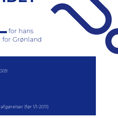
for hans
 for Grønland
2009
fgørelser (før 1/1-2011)