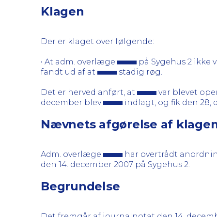
Klagen
Der er klaget over følgende:
• At adm. overlæge
på Sygehus 2 ikke v
fandt ud af at
stadig røg.
Det er herved anført, at
var blevet oper
december blev
indlagt, og fik den 28,
Nævnets afgørelse af klage
Adm. overlæge
har overtrådt anordning
den 14. december 2007 på Sygehus 2.
Begrundelse
Det fremgår af journalnotat den 14. decemb