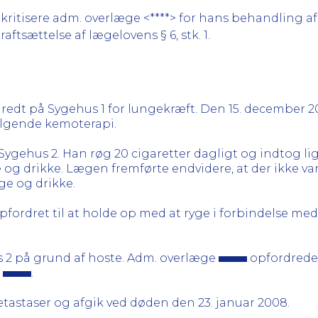
kritisere adm. overlæge <****> for hans behandling af
ftsættelse af lægelovens § 6, stk. 1.
dt på Sygehus 1 for lungekræft. Den 15. december 2006
ølgende kemoterapi.
 Sygehus 2. Han røg 20 cigaretter dagligt og indtog l
 og drikke. Lægen fremførte endvidere, at der ikke var
ge og drikke.
pfordret til at holde op med at ryge i forbindelse med, 
 2 på grund af hoste. Adm. overlæge
opfordred
f
.
astaser og afgik ved døden den 23. januar 2008.