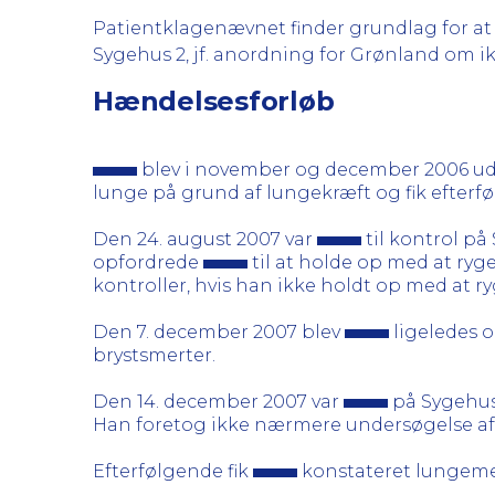
Patientklagenævnet finder grundlag for at 
Sygehus 2, jf. anordning for Grønland om ikra
Hændelsesforløb
blev i november og december 2006 udre
lunge på grund af lungekræft og fik efterf
Den 24. august 2007 var
til kontrol på
opfordrede
til at holde op med at ryge
kontroller, hvis han ikke holdt op med at ry
Den 7. december 2007 blev
ligeledes o
brystsmerter.
Den 14. december 2007 var
på Sygehus
Han foretog ikke nærmere undersøgelse a
Efterfølgende fik
konstateret lungemet