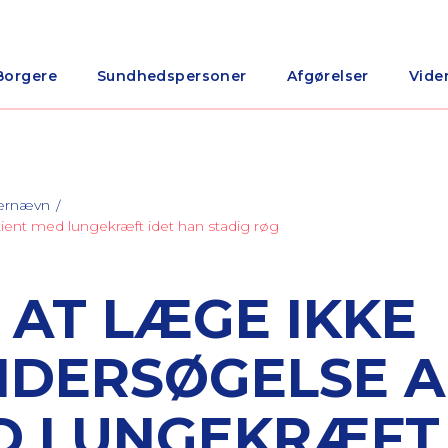
Borgere
Sundhedspersoner
Afgørelser
Vide
nærnævn
tient med lungekræft idet han stadig røg
 AT LÆGE IKKE
NDERSØGELSE A
D LUNGEKRÆFT 