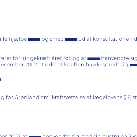
ille hjælpe
og smed
ud af konsultationen d
eret for lungekræft året før, og at
henvendte sig,
 december 2007 at vide, at kræften havde spredt sig.
n
 for Grønland om ikraftsættelse af lægelovens § 6, st
er 2007, at
henvendte sig med sin hustru på Syg