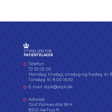
Telefon
72 33 05 00
Mandag, tirsdag, onsdag og fredag: kl. 8
Torsdag: kl. 8.00-16.00
E-mail: stpk@stpk.dk
Adresse
Olof Palmes Allé 18 H
8200 Aarhus N