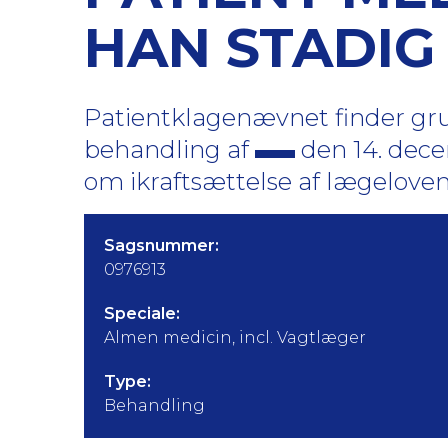
HAN STADIG
Patientklagenævnet finder gru
behandling af
den 14. dece
om ikraftsættelse af lægelovens §
Sagsnummer:
0976913
Speciale:
Almen medicin, incl. Vagtlæger
Type:
Behandling