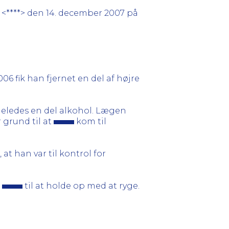
 <****> den 14. december 2007 på
 fik han fjernet en del af højre
igeledes en del alkohol. Lægen
 grund til at
kom til
at han var til kontrol for
e
til at holde op med at ryge.