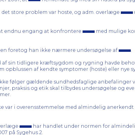
t det store problem var hoste, og adm. overlæge
vant endnu engang at konfrontere
med mulige kon
sagen foretog han ikke nærmere undersøgelse af
.
af sin tidligere kræftsygdom og rygning havde beho
m opblussen af kendte symptomer (hoste) eller nye s
ikke følger gældende sundhedsfaglige anbefalinger 
njer, praksis og etik skal tilbydes undersøgelse og e
mer.
kke var i overensstemmelse med almindelig anerkendt 
overlæge
har handlet under normen for almindeli
07 på Sygehus 2.