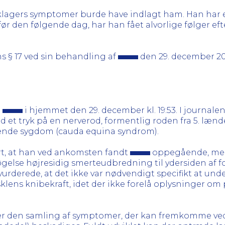
klagers symptomer burde have indlagt ham. Han har en
før den følgende dag, har han fået alvorlige følger ef
s § 17 ved sin behandling af
den 29. december 20
å
i hjemmet den 29. december kl. 19:53. I journal
 et tryk på en nerverod, formentlig roden fra 5. læn
vende sygdom (cauda equina syndrom).
t, at han ved ankomsten fandt
oppegående, men 
øgelse højresidig smerteudbredning til ydersiden af f
vurderede, at det ikke var nødvendigt specifikt at unde
ns knibekraft, idet der ikke forelå oplysninger om
er den samling af symptomer, der kan fremkomme ved