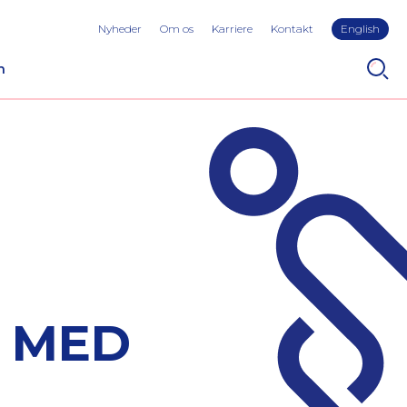
Nyheder
Om os
Karriere
Kontakt
English
n
T MED