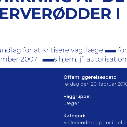
ERVERØDDER I
ndlag for at kritisere vagtlæge
for
ember 2007 i
s hjem, jf. autorisation
Offentliggørelsesdato:
lørdag den 20. februar 201
Faggruppe:
Læger
Kategori:
Vejledende og principielle a