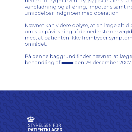
neden for rygmarven i rygsøjlekanalens læn
vandladning og afføring, impotens samt ned
umiddelbar indgriben med operation
Nævnet kan videre oplyse, at en læge alti
om klar påvirkning af de nederste nerverødder
med, at patienten ikke frembyder symptome
området.
På denne baggrund finder nævnet, at læg
behandling af
den 29. december 2007