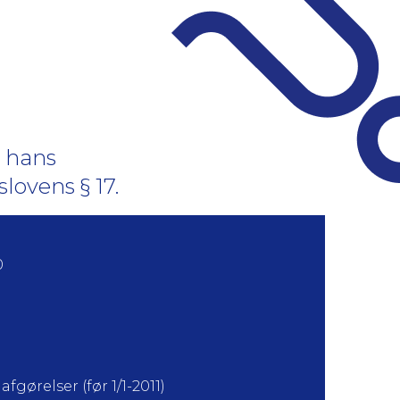
 hans
slovens § 17.
0
fgørelser (før 1/1-2011)