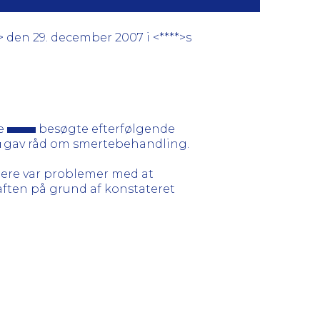
> den 29. december 2007 i <****>s
ge
besøgte efterfølgende
gav råd om smertebehandling.
dere var problemer med at
ften på grund af konstateret