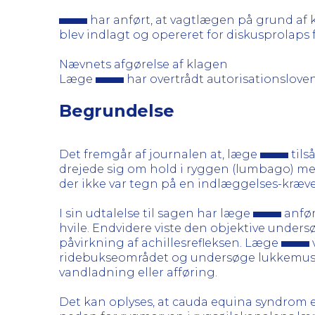
har anført, at vagtlægen på grund af 
blev indlagt og opereret for diskusprolaps 
Nævnets afgørelse af klagen
Læge
har overtrådt autorisationsloven
Begrundelse
Det fremgår af journalen at, læge
tils
drejede sig om hold i ryggen (lumbago) med
der ikke var tegn på en indlæggelses-kræ
I sin udtalelse til sagen har læge
anfør
hvile. Endvidere viste den objektive unders
påvirkning af achillesrefleksen. Læge
ridebukseområdet og undersøge lukkemuskle
vandladning eller afføring.
Det kan oplyses, at cauda equina syndrom 