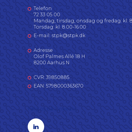
Telefon
72 33 05 00
Mandag, tirsdag, onsdag og fredag: kl. 8
Torsdag: kl. 8.00-16.00
E-mail: stpk@stpk.dk
Adresse
Olof Palmes Allé 18 H
8200 Aarhus N
CVR: 39850885
EAN: 5798000363670
Følg os på LinkedIn
Linkedin profil