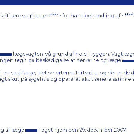
ritisere vagtlæge <****> for hans behandling af <****
lægevagten på grund af hold i ryggen. Vagtlæ
 ingen tegn på beskadigelse af nerverne og læge
 en vagtlæge, idet smerterne fortsatte, og der endvi
agt akut på sygehus og opereret akut senere samme a
ng af læge
i eget hjem den 29. december 2007.