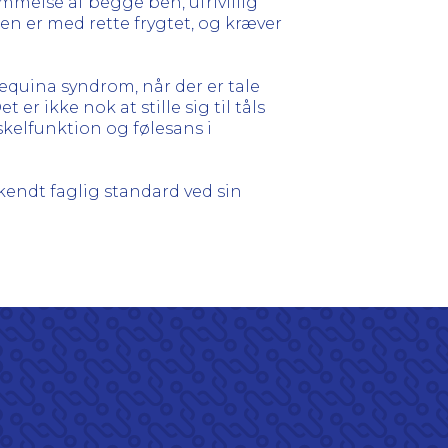
mmelse af begge ben, ufrivillig
en er med rette frygtet, og kræver
quina syndrom, når der er tale
er ikke nok at stille sig til tåls
kelfunktion og følesans i
endt faglig standard ved sin