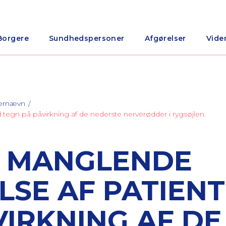
Borgere
Sundhedspersoner
Afgørelser
Vide
nærnævn
egn på påvirkning af de nederste nerverødder i rygsøjlen.
R MANGLENDE
SE AF PATIEN
VIRKNING AF DE