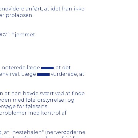
dvidere anført, at idet han ikke
ter prolapsen.
07 i hjemmet.
en noterede læge
, at det
dehvirvel. Læge
vurderede, at
at han havde svært ved at finde
oden med føleforstyrrelser og
rsøge for følesans i
 problemer med kontrol af
, at "hestehalen" (nerverødderne