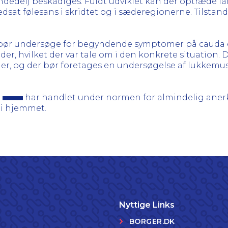
dedel) beskadiges. Fuldt udviklet kan der optræde la
sat følesans i skridtet og i sæderegionerne. Tilstand
d bør undersøge for begyndende symptomer på cauda e
, hvilket der var tale om i den konkrete situation. Det 
r, og der bør foretages en undersøgelse af lukkemus
e
har handlet under normen for almindelig anerk
 i hjemmet.
Nyttige Links
BORGER.DK