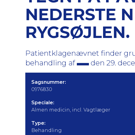
NEDERSTE N
RYGSØJLEN.
Patientklagenævnet finder gru
behandling af
den 29. dec
Sagsnummer:
0976830
Speciale:
Almen medicin, incl. Vagtlæger
Type:
Behandling