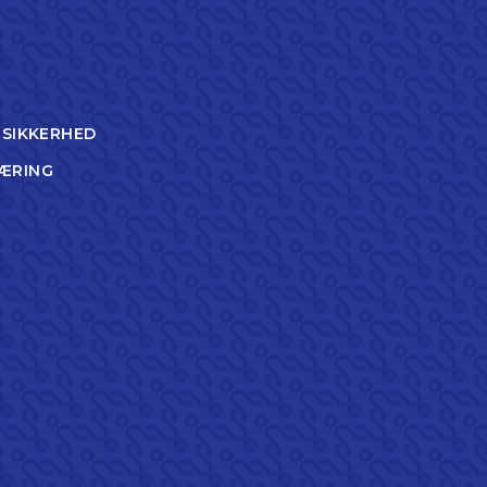
TSIKKERHED
ÆRING