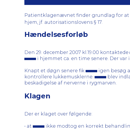
Patientklagenævnet finder grundlag for at k
hjem, jf. autorisationslovens § 17.
Hændelsesforløb
Den 29. december 2007 kl.19.00 kontaktede
i hjemmet ca. en time senere. Der var
Knapt et døgn senere fik
igen besøg af
kontrollere lukkemusklerne.
blev indl
beskadigelse af nerverne i rygmarven.
Klagen
Der er klaget over følgende:
• at
ikke modtog en korrekt behandli