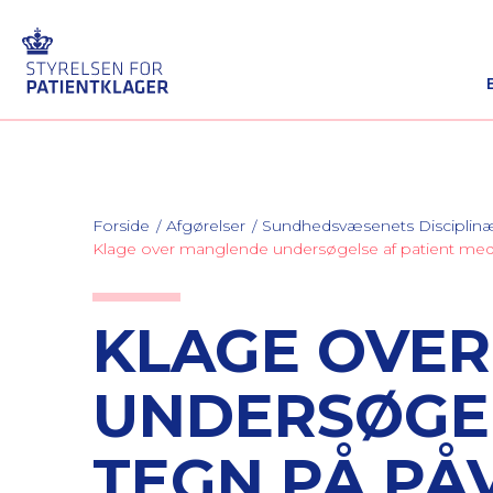
Forside
Afgørelser
Sundhedsvæsenets Discipli
Klage over manglende undersøgelse af patient med t
KLAGE OVE
UNDERSØGEL
TEGN PÅ PÅ