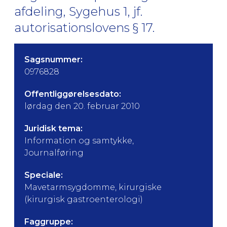
afdeling, Sygehus 1, jf.
autorisationslovens § 17.
Sagsnummer:
0976828
Offentliggørelsesdato:
lørdag den 20. februar 2010
Juridisk tema:
Information og samtykke,
Journalføring
Speciale:
Mavetarmsygdomme, kirurgiske
(kirurgisk gastroenterologi)
Faggruppe: