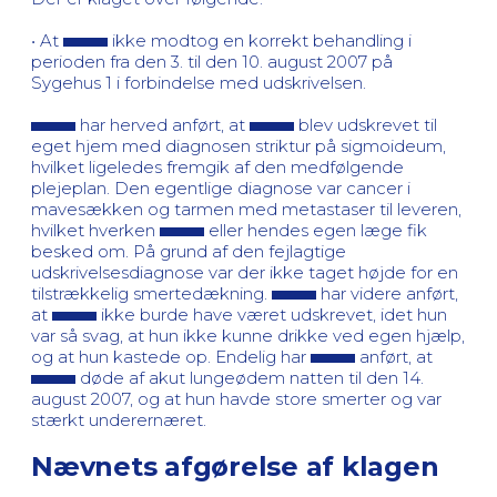
• At
ikke modtog en korrekt behandling i
perioden fra den 3. til den 10. august 2007 på
Sygehus 1 i forbindelse med udskrivelsen.
har herved anført, at
blev udskrevet til
eget hjem med diagnosen striktur på sigmoideum,
hvilket ligeledes fremgik af den medfølgende
plejeplan. Den egentlige diagnose var cancer i
mavesækken og tarmen med metastaser til leveren,
hvilket hverken
eller hendes egen læge fik
besked om. På grund af den fejlagtige
udskrivelsesdiagnose var der ikke taget højde for en
tilstrækkelig smertedækning.
har videre anført,
at
ikke burde have været udskrevet, idet hun
var så svag, at hun ikke kunne drikke ved egen hjælp,
og at hun kastede op. Endelig har
anført, at
døde af akut lungeødem natten til den 14.
august 2007, og at hun havde store smerter og var
stærkt underernæret.
Nævnets afgørelse af klagen