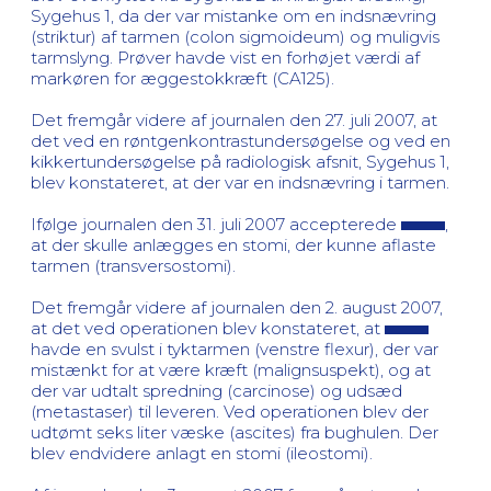
Sygehus 1, da der var mistanke om en indsnævring
(striktur) af tarmen (colon sigmoideum) og muligvis
tarmslyng. Prøver havde vist en forhøjet værdi af
markøren for æggestokkræft (CA125).
Det fremgår videre af journalen den 27. juli 2007, at
det ved en røntgenkontrastundersøgelse og ved en
kikkertundersøgelse på radiologisk afsnit, Sygehus 1,
blev konstateret, at der var en indsnævring i tarmen.
Ifølge journalen den 31. juli 2007 accepterede
,
at der skulle anlægges en stomi, der kunne aflaste
tarmen (transversostomi).
Det fremgår videre af journalen den 2. august 2007,
at det ved operationen blev konstateret, at
havde en svulst i tyktarmen (venstre flexur), der var
mistænkt for at være kræft (malignsuspekt), og at
der var udtalt spredning (carcinose) og udsæd
(metastaser) til leveren. Ved operationen blev der
udtømt seks liter væske (ascites) fra bughulen. Der
blev endvidere anlagt en stomi (ileostomi).