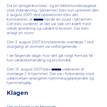
Da en røntgenkontrast- og en kikkertundersøgelse
viste indsnævring i tyktarmen, blev hun opereret den
2. august 2007. Ved operationen blev det
konstateret, at
havde en svulst i tyktarmen.
Det blev vurderet, at der var tale om kræft med
udtalt spredning og udsæd til leveren. Der blev
anlagt en stomi.
Den 3. august 2007 konstaterede overlæge 1 ved
stuegang, at stomien var velfungerende.
I de følgende dage, hvor det gik roligt fremad, fik
hun væskebehandling og proteindrik.
Den 10. august 2007 blev
udskrevet af
overlæge 2 til hjemmet. Der var i forbindelse med
udskrivelsen arrangeret hjemmesygeplejerske og
hjemmehjælp.
Klagen
Der er klaget over følgende: