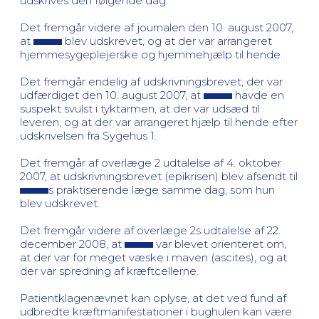
udskrives den følgende dag.
Det fremgår videre af journalen den 10. august 2007,
at
blev udskrevet, og at der var arrangeret
hjemmesygeplejerske og hjemmehjælp til hende.
Det fremgår endelig af udskrivningsbrevet, der var
udfærdiget den 10. august 2007, at
havde en
suspekt svulst i tyktarmen, at der var udsæd til
leveren, og at der var arrangeret hjælp til hende efter
udskrivelsen fra Sygehus 1.
Det fremgår af overlæge 2 udtalelse af 4. oktober
2007, at udskrivningsbrevet (epikrisen) blev afsendt til
s praktiserende læge samme dag, som hun
blev udskrevet.
Det fremgår videre af overlæge 2s udtalelse af 22.
december 2008, at
var blevet orienteret om,
at der var for meget væske i maven (ascites), og at
der var spredning af kræftcellerne.
Patientklagenævnet kan oplyse, at det ved fund af
udbredte kræftmanifestationer i bughulen kan være