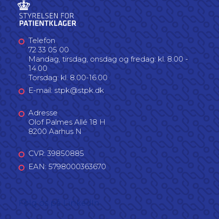
Telefon
72 33 05 00
Mandag, tirsdag, onsdag og fredag: kl. 8.00 -
14.00
Torsdag: kl. 8.00-16.00
E-mail: stpk@stpk.dk
Adresse
Olof Palmes Allé 18 H
8200 Aarhus N
CVR: 39850885
EAN: 5798000363670
Følg os på LinkedIn