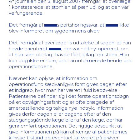
Af journalen den 3. august 2007 fremgår, at overlæge
1 konstaterede, at stomien så pæn ud, og at den var
velfungerende.
Det fremgår af
s partshøringssvar, at
ikke
blev informeret om sygdommens alvor.
Det fremgår af overlæge 1s udtalelse til sagen, at han
havde orienteret
, der var helt ny-opereret, om
at hun som planlagt havde fået anlagt en stomi. Han
kan dog ikke erindre, om han informerede hende om
operationsfundene.
Nævnet kan oplyse, at information om
operationsfund sædvanligvis først gives dagen efter
et indgreb, hvor man har været i fuld bedøvelse.
Patienterne befinder sig i det første operationsdøgn
på et opvågningsafsnit og er ofte prægede af
smertestillende og talrige nye indtryk. Information
gives derfor dagen eller dagene efter af den
stuegangsgående læge eller af den læge, der har
gennemført operationen. Det rigtige tidspunkt at
give informationen på kan afhænge af patienternes
kliniske tilstand og eventuelt af svaret på prøver