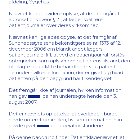
afdeling, Sygehus 1.
Nævnet kan endvidere oplyse, at det fremgår af
autorisationslovens § 21, at læger skal føre
patientjournaler over deres virksomhed.
Nævnet kan ligeledes oplyse, at det fremgår af
Sundhedsstyrelsens bekendtgørelse nr. 1373 af 12.
december 2006 om blandt andet lægers
patientjournaler § 1, at ved en patientjournal forstås
optegnelser, som oplyser om patientens tilstand, den
planlagte og udførte behandling m.v. af patienten,
herunder hvilken information, der er givet, og hvad
patienten på den baggrund har tilkendegivet.
Det fremgår ikke af journalen, hvilken information
han gav
, da han undersøgte hende den 3.
august 2007.
Det er nævnets opfattelse, at overlæge 1 burde
havde noteret i journalen, hvilken information, han
havde givet
om operationsfundene.
På denne baggrund finder Patientklagenævnet, at