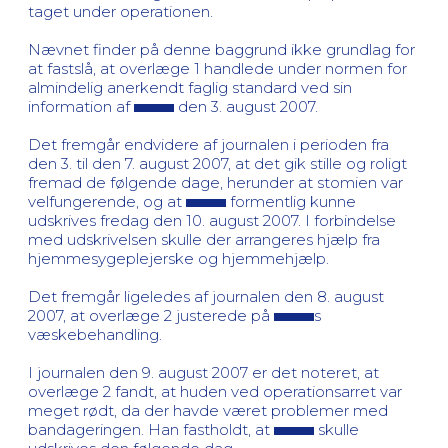
taget under operationen.
Nævnet finder på denne baggrund ikke grundlag for
at fastslå, at overlæge 1 handlede under normen for
almindelig anerkendt faglig standard ved sin
information af
den 3. august 2007.
Det fremgår endvidere af journalen i perioden fra
den 3. til den 7. august 2007, at det gik stille og roligt
fremad de følgende dage, herunder at stomien var
velfungerende, og at
formentlig kunne
udskrives fredag den 10. august 2007. I forbindelse
med udskrivelsen skulle der arrangeres hjælp fra
hjemmesygeplejerske og hjemmehjælp.
Det fremgår ligeledes af journalen den 8. august
2007, at overlæge 2 justerede på
s
væskebehandling.
I journalen den 9. august 2007 er det noteret, at
overlæge 2 fandt, at huden ved operationsarret var
meget rødt, da der havde været problemer med
bandageringen. Han fastholdt, at
skulle