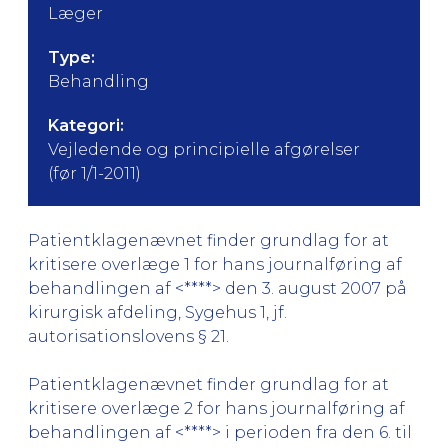
Læger
Type:
Behandling
Kategori:
Vejledende og principielle afgørelser
(før 1/1-2011)
Patientklagenævnet finder grundlag for at
kritisere overlæge 1 for hans journalføring af
behandlingen af <****> den 3. august 2007 på
kirurgisk afdeling, Sygehus 1, jf.
autorisationslovens § 21.
Patientklagenævnet finder grundlag for at
kritisere overlæge 2 for hans journalføring af
behandlingen af <****> i perioden fra den 6. til