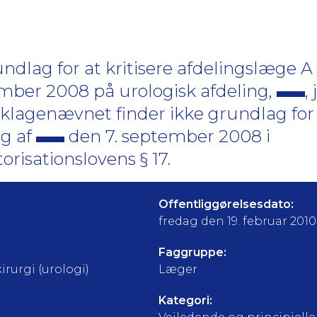
dlag for at kritisere afdelingslæge A
mber 2008 på urologisk afdeling,
, 
tklagenævnet finder ikke grundlag for a
ng af
den 7. september 2008 i
orisationslovens § 17.
Offentliggørelsesdato:
fredag den 19. februar 2010
Faggruppe:
irurgi (urologi)
Læger
Kategori: