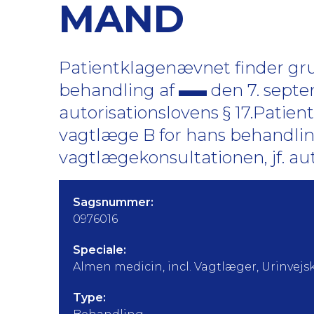
MAND
Patientklagenævnet finder grun
behandling af
den 7. septe
autorisationslovens § 17.Patien
vagtlæge B for hans behandli
vagtlægekonsultationen, jf. aut
Sagsnummer:
0976016
Speciale:
Almen medicin, incl. Vagtlæger, Urinvejsk
Type: