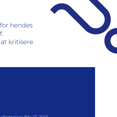
 for hendes
jf.
t kritisere