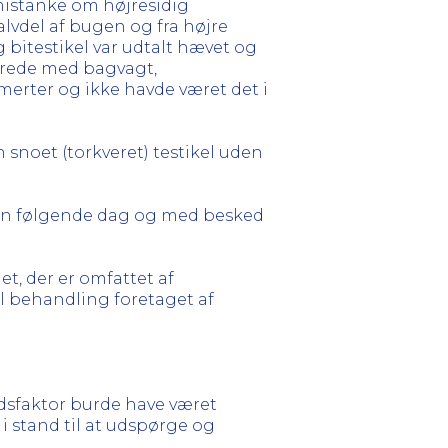
istanke om højresidig
alvdel af bugen og fra højre
g bitestikel var udtalt hævet og
rerede med bagvagt,
smerter og ikke havde været det i
snoet (torkveret) testikel uden
den følgende dag og med besked
t, der er omfattet af
l behandling foretaget af
dsfaktor burde have været
i stand til at udspørge og