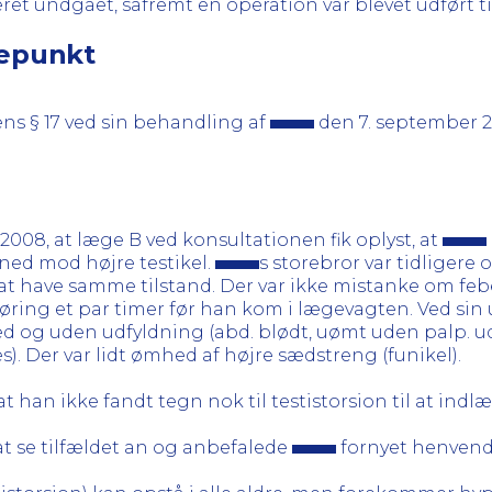
ret undgået, såfremt en operation var blevet udført tid
gepunkt
ens § 17 ved sin behandling af
den 7. september 2
008, at læge B ved konsultationen fik oplyst, at
 ned mod højre testikel.
s storebror var tidligere 
at have samme tilstand. Der var ikke mistanke om feb
føring et par timer før han kom i lægevagten. Ved sin
 og uden udfyldning (abd. blødt, uømt uden palp. ud
). Der var lidt ømhed af højre sædstreng (funikel).
at han ikke fandt tegn nok til testistorsion til at ind
at se tilfældet an og anbefalede
fornyet henvende