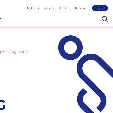
Nyheder
Om os
Karriere
Kontakt
English
n
ing hos ung mand
G