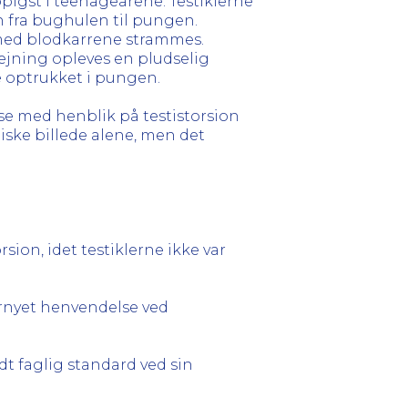
ppigst i teenageårene. Testiklerne
fra bughulen til pungen.
n med blodkarrene strammes.
rejning opleves en pludselig
e optrukket i pungen.
lse med henblik på testistorsion
niske billede alene, men det
sion, idet testiklerne ikke var
rnyet henvendelse ved
t faglig standard ved sin