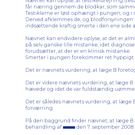
Nævnet kan oplyse, at testikeldrejning (tes
får næring gennem de blodkar, som samme
Testiklerne er løst ophængt i pungen, og i
Derved afklemmes de, og blodforsyningen til 
indsættende kraftig smerte i den ene side 
Nævnet kan endvidere oplyse, at det er almi
på selv ganske lille mistanke, idet diagnosen
forudsætter, at der er en klinisk mistanke.
Smerter i pungen forekommer ret hyppigt
Det er nævnets vurdering, at læge B foreto
Det er videre nævnets vurdering, at læge B r
hævede og idet de var fuldstændig uømme
Det er således nævnets vurdering, at læge 
forværring.
På den baggrund finder nævnet, at læge B 
behandling af
den 7. september 2008.