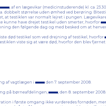
, af en lægevikar (medicinstuderende) kl. ca. 23.
l ca. dobbelt størrelse uden ømhed ved berøring. Bitest
 at testiklen var normalt lejret i pungen. Lægevika
e kunne have drejet testikel uden smerter, hvorfor
nning den følgende dag og med besked om at henvend
te død testikel som ved drejning af testikel, hvorfor
stiklen viste sig at være død, hvorfor den blev fjernet 
ng af vagtlægen i
den 7. september 2008.
ing på børneafdelingen,
, den 8. september 2008
peration i første omgang ikke vurderedes fornøden, me