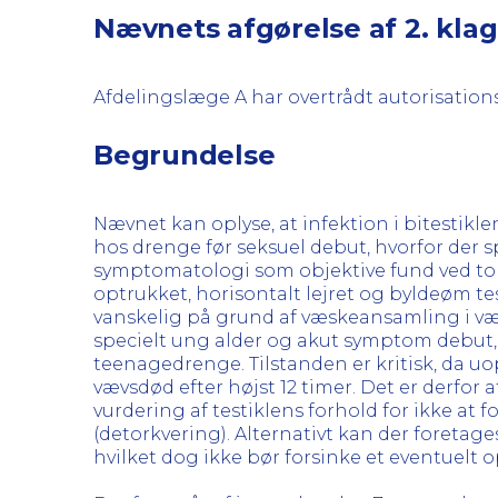
Nævnets afgørelse af 2. kla
Afdelingslæge A har overtrådt autorisation
Begrundelse
Nævnet kan oplyse, at infektion i bitestikle
hos drenge før seksuel debut, hvorfor der s
symptomatologi som objektive fund ved tors
optrukket, horisontalt lejret og byldeøm 
vanskelig på grund af væskeansamling i væ
specielt ung alder og akut symptom debut,
teenagedrenge. Tilstanden er kritisk, da uop
vævsdød efter højst 12 timer. Det er derf
vurdering af testiklens forhold for ikke at
(detorkvering). Alternativt kan der foreta
hvilket dog ikke bør forsinke et eventuelt 