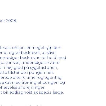
er 2008.
 testistorsion, er meget sjælden
ndt og velbeskrevet, at såvel
i lærebøger beskrevne forhold med
lpatoriske) undersøgelse være
 i høj grad på sygehistorien,
tte tilstande i pungen hos
llerede efter 6 timer og egentlig
res akut med åbning af pungen og
 ophævelse af drejningen
t billeddiagnostisk speciallæge,