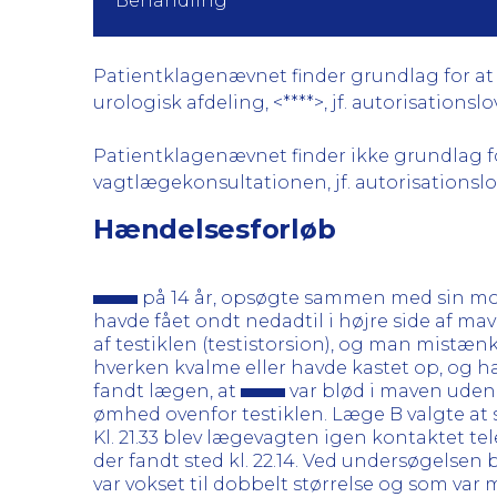
Behandling
Patientklagenævnet finder grundlag for at 
urologisk afdeling, <****>, jf. autorisationslo
Patientklagenævnet finder ikke grundlag fo
vagtlægekonsultationen, jf. autorisationslov
Hændelsesforløb
på 14 år, opsøgte sammen med sin mor v
havde fået ondt nedadtil i højre side af ma
af testiklen (testistorsion), og man mistæn
hverken kvalme eller havde kastet op, og h
fandt lægen, at
var blød i maven uden 
ømhed ovenfor testiklen. Læge B valgte at 
Kl. 21.33 blev lægevagten igen kontaktet te
der fandt sted kl. 22.14. Ved undersøgelsen 
var vokset til dobbelt størrelse og som va