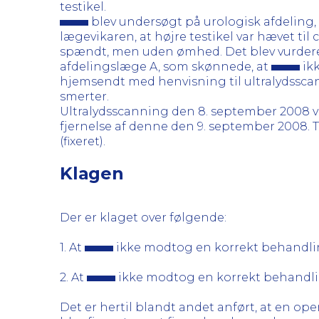
testikel.
blev undersøgt på urologisk afdeling,
lægevikaren, at højre testikel var hævet ti
spændt, men uden ømhed. Det blev vurderet,
afdelingslæge A, som skønnede, at
ikk
hjemsendt med henvisning til ultralydssca
smerter.
Ultralydsscanning den 8. september 2008 vis
fjernelse af denne den 9. september 2008. Te
(fixeret).
Klagen
Der er klaget over følgende:
1. At
ikke modtog en korrekt behandli
2. At
ikke modtog en korrekt behandl
Det er hertil blandt andet anført, at en o