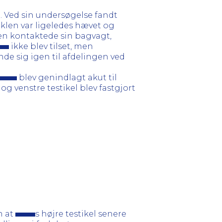
30. Ved sin undersøgelse fandt
iklen var ligeledes hævet og
ren kontaktede sin bagvagt,
ikke blev tilset, men
e sig igen til afdelingen ved
blev genindlagt akut til
og venstre testikel blev fastgjort
.
n at
s højre testikel senere