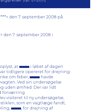
fgørelser (før 1/1-2011)
****> den 7. september 2008 på
*> den 7. september 2008 i
oplyst, at
i løbet af dagen
var tidligere opereret for drejning
tanke om feber,
havde
gevagten. Ved sin undersøgelse
og uden ømhed. Der var lidt
d forværring.
ev visiteret til ny undersøgelse,
testiklen, som en vagtlæge fandt,
eling,
, for drejning af