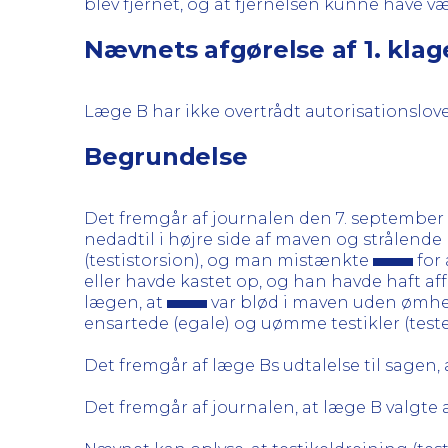
blev fjernet, og at fjernelsen kunne have væ
Nævnets afgørelse af 1. kla
Læge B har ikke overtrådt autorisationslov
Begrundelse
Det fremgår af journalen den 7. september 2
nedadtil i højre side af maven og strålende
(testistorsion), og man mistænkte
for 
eller havde kastet op, og han havde haft af
lægen, at
var blød i maven uden ømhed
ensartede (egale) og uømme testikler (testes
Det fremgår af læge Bs udtalelse til sagen, 
Det fremgår af journalen, at læge B valgte 