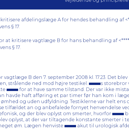
Vejledende og principielle a
kritisere afdelingslæge A for hendes behandling af <
vens § 17.
r at kritisere vagtlæge B for hans behandling af <***
ens § 17.
agtlæge B den 7. september 2008 kl. 17.23. Det blev 
ven, strålende ned mod højre testikel.
s storebror 
kte
for at have samme tilstand. Der var ikke mis
an havde haft afføring et par timer før han kom i læ
ømhed og uden udfyldning. Testiklerne var helt ens 
se tilfældet an og anbefalede fornyet henvendelse ve
lefonisk, og der blev oplyst om smerter, hvorfor
bl
blev oplyst, at der var tiltagende konstante smerter i 
r meget øm. Lægen henviste
akut til urologisk afd