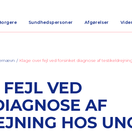
Borgere
Sundhedspersoner
Afgørelser
Vide
nærnævn
Klage over fejl ved forsinket diagnose af testikeldrejn
 FEJL VED
DIAGNOSE AF
EJNING HOS UN