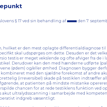
gepunkt
slovens § 17 ved sin behandling af
den 7. septemb
n, hvilket er den mest oplagte differentialdiagnose til
pecifikt skal udspørges om dette. Desuden er det velke
io testis er meget vekslende og ofte afviger fra de 
testikel. Derudover kan den med hænderne udførte (pa
vene (ødem) og/eller ømhed. Diagnosen bygger derfor
 kombineret med den sjældne forekomst af andre aku
rettelig (irreversibel) skade på testiklen indtræffer a
or afgørende, at patienten på mindste mistanke opere
 forspilde chancen for at rede testiklens funktion ved
ges akut ultralydsscanning i samarbejde med kompeten
operativt indgreb væsentligt.