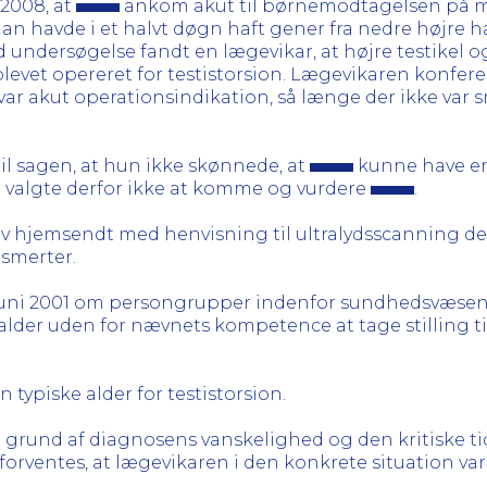
 2008, at
ankom akut til børnemodtagelsen på m
 Han havde i et halvt døgn haft gener fra nedre højre h
d undersøgelse fandt en lægevikar, at højre testikel o
 blevet opereret for testistorsion. Lægevikaren konfe
 var akut operationsindikation, så længe der ikke var 
il sagen, at hun ikke skønnede, at
kunne have en 
un valgte derfor ikke at komme og vurdere
.
v hjemsendt med henvisning til ultralydsscanning 
 smerter.
. juni 2001 om persongrupper indenfor sundhedsvæsene
lder uden for nævnets kompetence at tage stilling ti
 typiske alder for testistorsion.
 grund af diagnosens vanskelighed og den kritiske ti
forventes, at lægevikaren i den konkrete situation var 