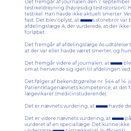
Det fremgår af journalen den 7. september
testikeldrejning (højresidig testistorsion).
testikel. Han havde ikke aktuelt smerter. Ve
fast. Det blev oplyst, at
s storebror var
afdelingslæge A, der vurderede, at der ikke
forløbet.
Det fremgår af afdelingslæge As udtalelse t
at der var eller havde været smerter, og h
Det fremgår videre af journalen, at
ble
om at henvende sig igen til afdelingen ved
Det følger af bekendtgørelse nr. 544 af 14
Patientklagenævnets kompetence, at det fa
lægevikarer (medicinstuderende).
Det er nævnets vurdering, at
havde den
Det er videre nævnets vurdering, at
på
vurderet af en speciallæge. Det kunne ikke 
undersøge
tilstrækkeligt (sufficient).