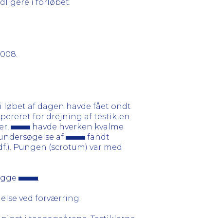
ligere i forløbet.
008.
i løbet af dagen havde fået ondt
opereret for drejning af testiklen
er,
havde hverken kvalme
 undersøgelse af
fandt
f.). Pungen (scrotum) var med
lægge
.
lse ved forværring.