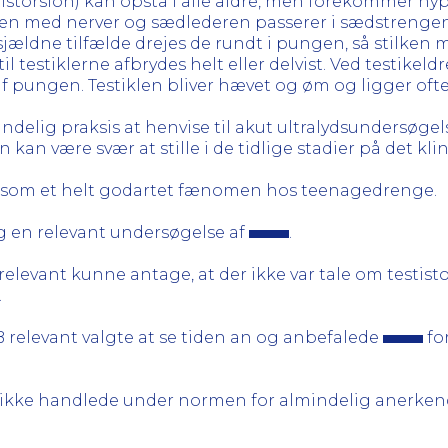
tistorsion) kan opstå i alle aldre, men forekommer hy
n med nerver og sædlederen passerer i sædstrengen 
 sjældne tilfælde drejes de rundt i pungen, så stilke
testiklerne afbrydes helt eller delvist. Ved testikeld
af pungen. Testiklen bliver hævet og øm og ligger oft
ndelig praksis at henvise til akut ultralydsundersøge
 kan være svær at stille i de tidlige stadier på det kli
 som et helt godartet fænomen hos teenagedrenge.
g en relevant undersøgelse af
.
elevant kunne antage, at der ikke var tale om testistor
.
B relevant valgte at se tiden an og anbefalede
fo
ikke handlede under normen for almindelig anerkend