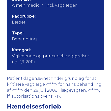
Almen medicin, incl. Vagtlæger
Faggruppe:
Læger
Type:
Behandling
Kategori:
Vejledende og principielle afgørelser
(før 1/1-2011)
Patientklagenævnet finder grundlag for at
kritisere vagtlæge <****> for hans behandling
af <****> den 26. juli 2008 i lægevagten, <****>,
jf. autorisationslovens § 17.
Hændelsesforløb