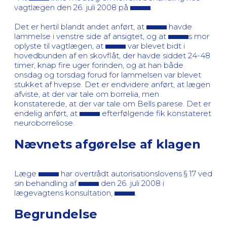
vagtlægen den 26. juli 2008 på
.
Det er hertil blandt andet anført, at
havde
lammelse i venstre side af ansigtet, og at
s mor
oplyste til vagtlægen, at
var blevet bidt i
hovedbunden af en skovflåt, der havde siddet 24-48
timer, knap fire uger forinden, og at han både
onsdag og torsdag forud for lammelsen var blevet
stukket af hvepse. Det er endvidere anført, at lægen
afviste, at der var tale om borrelia, men
konstaterede, at der var tale om Bells parese. Det er
endelig anført, at
efterfølgende fik konstateret
neuroborreliose.
Nævnets afgørelse af klagen
Læge
har overtrådt autorisationslovens § 17 ved
sin behandling af
den 26. juli 2008 i
lægevagtens konsultation,
.
Begrundelse