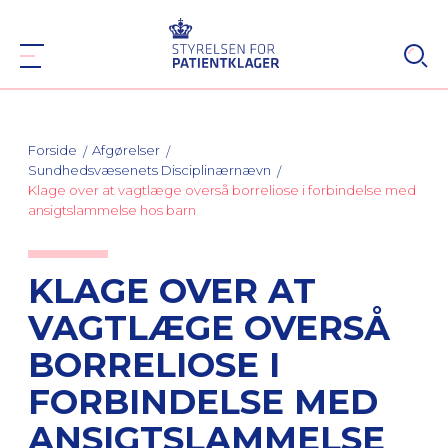
Forside
Afgørelser
Sundhedsvæsenets Disciplinærnævn
Klage over at vagtlæge overså borreliose i forbindelse med
ansigtslammelse hos barn
KLAGE OVER AT
VAGTLÆGE OVERSÅ
BORRELIOSE I
FORBINDELSE MED
ANSIGTSLAMMELSE