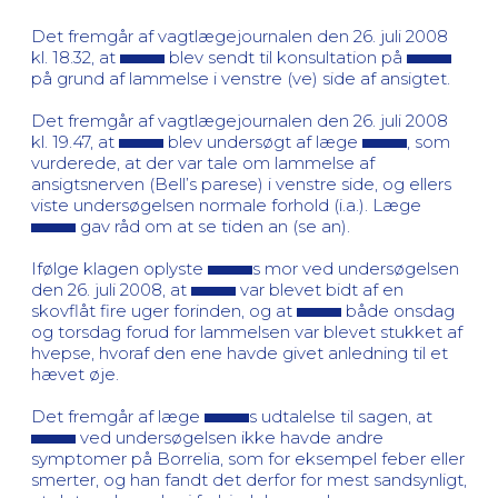
Det fremgår af vagtlægejournalen den 26. juli 2008
kl. 18.32, at
blev sendt til konsultation på
på grund af lammelse i venstre (ve) side af ansigtet.
Det fremgår af vagtlægejournalen den 26. juli 2008
kl. 19.47, at
blev undersøgt af læge
, som
vurderede, at der var tale om lammelse af
ansigtsnerven (Bell’s parese) i venstre side, og ellers
viste undersøgelsen normale forhold (i.a.). Læge
gav råd om at se tiden an (se an).
Ifølge klagen oplyste
s mor ved undersøgelsen
den 26. juli 2008, at
var blevet bidt af en
skovflåt fire uger forinden, og at
både onsdag
og torsdag forud for lammelsen var blevet stukket af
hvepse, hvoraf den ene havde givet anledning til et
hævet øje.
Det fremgår af læge
s udtalelse til sagen, at
ved undersøgelsen ikke havde andre
symptomer på Borrelia, som for eksempel feber eller
smerter, og han fandt det derfor for mest sandsynligt,