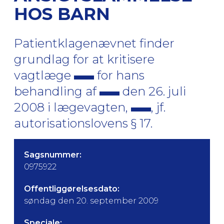
HOS BARN
Patientklagenævnet finder
grundlag for at kritisere
vagtlæge
for hans
behandling af
den 26. juli
2008 i lægevagten,
, jf.
autorisationslovens § 17.
Sagsnummer:
0975922
Offentliggørelsesdato:
søndag den 20. september 2009
Speciale: