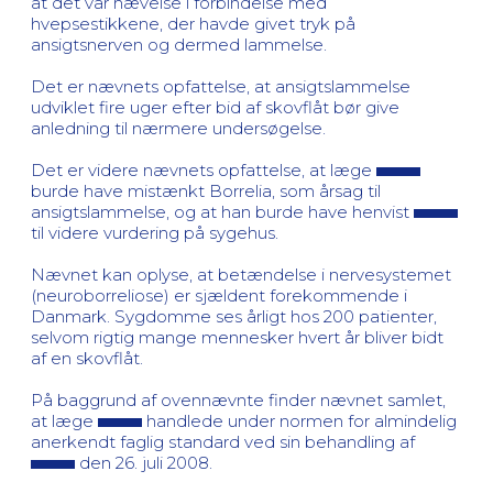
at det var hævelse i forbindelse med
hvepsestikkene, der havde givet tryk på
ansigtsnerven og dermed lammelse.
Det er nævnets opfattelse, at ansigtslammelse
udviklet fire uger efter bid af skovflåt bør give
anledning til nærmere undersøgelse.
Det er videre nævnets opfattelse, at læge
burde have mistænkt Borrelia, som årsag til
ansigtslammelse, og at han burde have henvist
til videre vurdering på sygehus.
Nævnet kan oplyse, at betændelse i nervesystemet
(neuroborreliose) er sjældent forekommende i
Danmark. Sygdomme ses årligt hos 200 patienter,
selvom rigtig mange mennesker hvert år bliver bidt
af en skovflåt.
På baggrund af ovennævnte finder nævnet samlet,
at læge
handlede under normen for almindelig
anerkendt faglig standard ved sin behandling af
den 26. juli 2008.