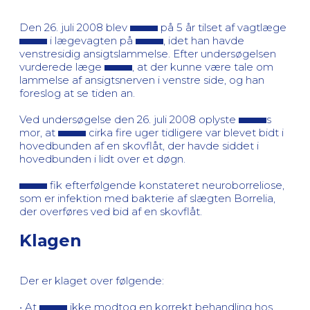
Den 26. juli 2008 blev
på 5 år tilset af vagtlæge
i lægevagten på
, idet han havde
venstresidig ansigtslammelse. Efter undersøgelsen
vurderede læge
, at der kunne være tale om
lammelse af ansigtsnerven i venstre side, og han
foreslog at se tiden an.
Ved undersøgelse den 26. juli 2008 oplyste
s
mor, at
cirka fire uger tidligere var blevet bidt i
hovedbunden af en skovflåt, der havde siddet i
hovedbunden i lidt over et døgn.
fik efterfølgende konstateret neuroborreliose,
som er infektion med bakterie af slægten Borrelia,
der overføres ved bid af en skovflåt.
Klagen
Der er klaget over følgende:
• At
ikke modtog en korrekt behandling hos