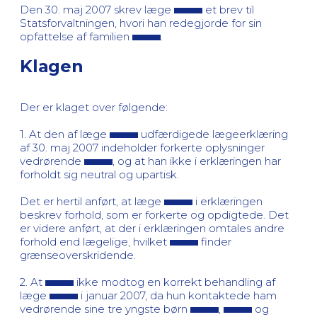
Den 30. maj 2007 skrev læge
et brev til
Statsforvaltningen, hvori han redegjorde for sin
opfattelse af familien
.
Klagen
Der er klaget over følgende:
1. At den af læge
udfærdigede lægeerklæring
af 30. maj 2007 indeholder forkerte oplysninger
vedrørende
, og at han ikke i erklæringen har
forholdt sig neutral og upartisk.
Det er hertil anført, at læge
i erklæringen
beskrev forhold, som er forkerte og opdigtede. Det
er videre anført, at der i erklæringen omtales andre
forhold end lægelige, hvilket
finder
grænseoverskridende.
2. At
ikke modtog en korrekt behandling af
læge
i januar 2007, da hun kontaktede ham
vedrørende sine tre yngste børn
,
og