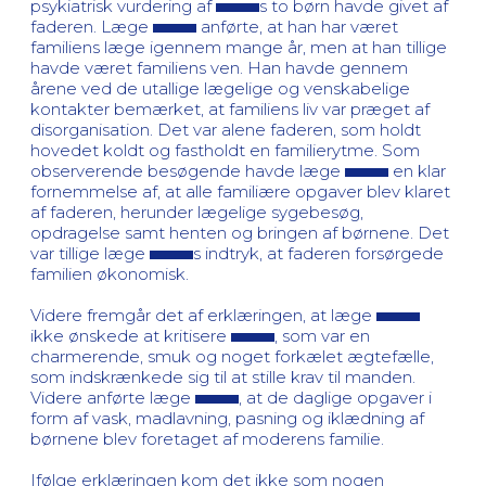
psykiatrisk vurdering af
s to børn havde givet af
faderen. Læge
anførte, at han har været
familiens læge igennem mange år, men at han tillige
havde været familiens ven. Han havde gennem
årene ved de utallige lægelige og venskabelige
kontakter bemærket, at familiens liv var præget af
disorganisation. Det var alene faderen, som holdt
hovedet koldt og fastholdt en familierytme. Som
observerende besøgende havde læge
en klar
fornemmelse af, at alle familiære opgaver blev klaret
af faderen, herunder lægelige sygebesøg,
opdragelse samt henten og bringen af børnene. Det
var tillige læge
s indtryk, at faderen forsørgede
familien økonomisk.
Videre fremgår det af erklæringen, at læge
ikke ønskede at kritisere
, som var en
charmerende, smuk og noget forkælet ægtefælle,
som indskrænkede sig til at stille krav til manden.
Videre anførte læge
, at de daglige opgaver i
form af vask, madlavning, pasning og iklædning af
børnene blev foretaget af moderens familie.
Ifølge erklæringen kom det ikke som nogen