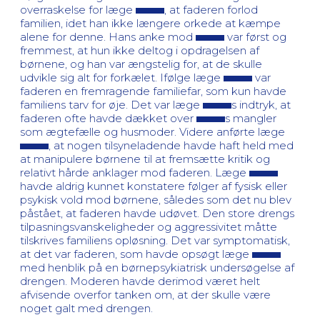
overraskelse for læge
, at faderen forlod
familien, idet han ikke længere orkede at kæmpe
alene for denne. Hans anke mod
var først og
fremmest, at hun ikke deltog i opdragelsen af
børnene, og han var ængstelig for, at de skulle
udvikle sig alt for forkælet. Ifølge læge
var
faderen en fremragende familiefar, som kun havde
familiens tarv for øje. Det var læge
s indtryk, at
faderen ofte havde dækket over
s mangler
som ægtefælle og husmoder. Videre anførte læge
, at nogen tilsyneladende havde haft held med
at manipulere børnene til at fremsætte kritik og
relativt hårde anklager mod faderen. Læge
havde aldrig kunnet konstatere følger af fysisk eller
psykisk vold mod børnene, således som det nu blev
påstået, at faderen havde udøvet. Den store drengs
tilpasningsvanskeligheder og aggressivitet måtte
tilskrives familiens opløsning. Det var symptomatisk,
at det var faderen, som havde opsøgt læge
med henblik på en børnepsykiatrisk undersøgelse af
drengen. Moderen havde derimod været helt
afvisende overfor tanken om, at der skulle være
noget galt med drengen.