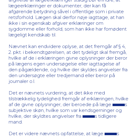
lægeerklæringer er dokumenter, der kan få
afgørende betydning såvel i offentlige som i private
retsforhold. Lægen skal derfor nøje iagttage, at han
ikke i sin egenskab afgiver erklæringer om
sygdomme eller forhold, som han ikke har fornødent
lægeligt kendskab til.
Nævnet kan endvidere oplyse, at det fremgår af § 4,
2. pkt. i bekendtgørelsen, at det tydeligt skal fremgå,
hvilke af de i erklæringen givne oplysninger der beror
på lægens egen undersøgelse eller iagttagelse af
den pågældende, og hvilke der skyldes angivelser fra
den undersøgte eller tredjemand eller beror på
journaler o.l.
Det er nævnets vurdering, at det ikke med
tilstrækkelig tydelighed fremgår af erklæringen, hvilke
af de givne oplysninger, der beroede på læge
s
subjektive skøn, hvilke som var kendsgerninger og
hvilke, der skyldtes angivelser fra
s tidligere
mand.
Det er videre nævnets opfattelse, at læge
s