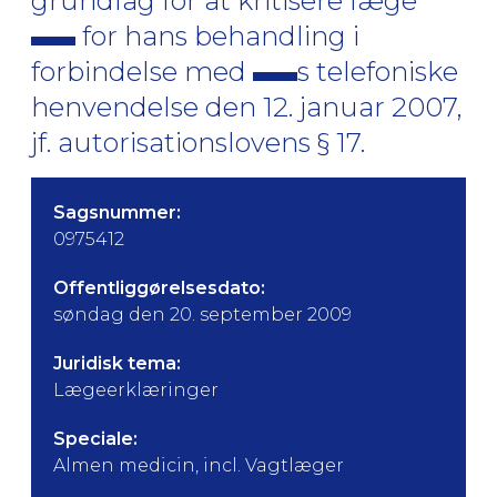
grundlag for at kritisere læge
for hans behandling i
forbindelse med
s telefoniske
henvendelse den 12. januar 2007,
jf. autorisationslovens § 17.
Sagsnummer:
0975412
Offentliggørelsesdato:
søndag den 20. september 2009
Juridisk tema:
Lægeerklæringer
Speciale:
Almen medicin, incl. Vagtlæger