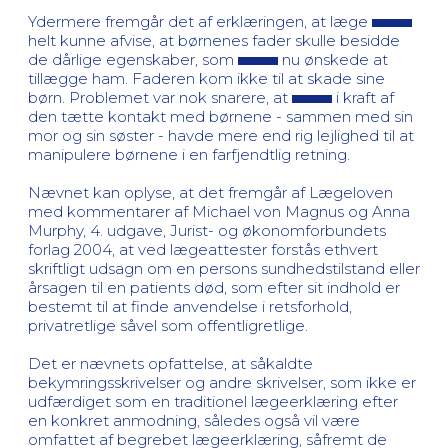
Ydermere fremgår det af erklæringen, at læge
helt kunne afvise, at børnenes fader skulle besidde
de dårlige egenskaber, som
nu ønskede at
tillægge ham. Faderen kom ikke til at skade sine
børn. Problemet var nok snarere, at
i kraft af
den tætte kontakt med børnene - sammen med sin
mor og sin søster - havde mere end rig lejlighed til at
manipulere børnene i en farfjendtlig retning.
Nævnet kan oplyse, at det fremgår af Lægeloven
med kommentarer af Michael von Magnus og Anna
Murphy, 4. udgave, Jurist- og økonomforbundets
forlag 2004, at ved lægeattester forstås ethvert
skriftligt udsagn om en persons sundhedstilstand eller
årsagen til en patients død, som efter sit indhold er
bestemt til at finde anvendelse i retsforhold,
privatretlige såvel som offentligretlige.
Det er nævnets opfattelse, at såkaldte
bekymringsskrivelser og andre skrivelser, som ikke er
udfærdiget som en traditionel lægeerklæring efter
en konkret anmodning, således også vil være
omfattet af begrebet lægeerklæring, såfremt de