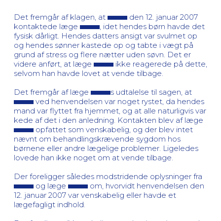
Det fremgår af klagen, at
den 12. januar 2007
kontaktede læge
, idet hendes børn havde det
fysisk dårligt. Hendes datters ansigt var svulmet op
og hendes sønner kastede op og tabte i vægt på
grund af stress og flere nætter uden søvn. Det er
videre anført, at læge
ikke reagerede på dette,
selvom han havde lovet at vende tilbage.
Det fremgår af læge
s udtalelse til sagen, at
ved henvendelsen var noget rystet, da hendes
mand var flyttet fra hjemmet, og at alle naturligvis var
kede af det i den anledning. Kontakten blev af læge
opfattet som venskabelig, og der blev intet
nævnt om behandlingskrævende sygdom hos
børnene eller andre lægelige problemer. Ligeledes
lovede han ikke noget om at vende tilbage.
Der foreligger således modstridende oplysninger fra
og læge
om, hvorvidt henvendelsen den
12. januar 2007 var venskabelig eller havde et
lægefagligt indhold.