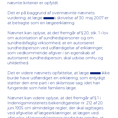
nævnte kriterier er opfyldt.
Det er på baggrund af ovennævnte nævnets
vurdering, at læge
s skrivelse af 30. maj 2007 er
at betragte som en lægeerklæring.
Nævnet kan oplyse, at det fremgår af § 20, stk. 1 i lov
om autorisation af sundhedspersoner og om
sundhedsfaglig virksomhed, at en autoriseret
sundhedsperson ved udfærdigelse af erklæringer,
som vedkommende afgiver i sin egenskab af
autoriseret sundhedsperson, skal udvise omhu og
uhildethed.
Det er videre nævnets opfattelse, at læge
ikke
burde have udfærdiget en erklæring, som entydigt
støtter den ene part i en skilsmisse sag, idet han
fungerede som hele familiens læge.
Nævnet kan videre oplyse, at det fremgår af § 1 i
Indenrigsministeriets bekendtgørelse nr. 212 af 20.
juni 1935 om almindelige regler, der skal iagttages
ved afgivelse af lægeerklæringer, at lægen ved
afgivelse af lægeerklæringer stadig bør erindre, at