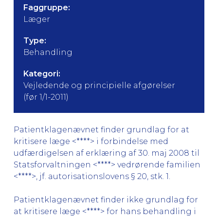
Faggruppe:
Læger
Type:
Behandling
Kategori:
Vejledende og principielle afgørelser
(før 1/1-2011)
Patientklagenævnet finder grundlag for at
kritisere læge <****> i forbindelse med
udfærdigelsen af erklæring af 30. maj 2008 til
Statsforvaltningen <****> vedrørende familien
<****>, jf. autorisationslovens § 20, stk. 1.
Patientklagenævnet finder ikke grundlag for
at kritisere læge <****> for hans behandling i