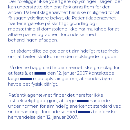
Der foreligger ikke yderligere oplysninger i sagen, der
kan understøtte den ene forklaring frem for den
anden. Patientklagenævnet har ikke mulighed for at
få sagen yderligere belyst, da Patientklagenævnet
træffer afgørelse på skriftligt grundlag og i
modsætning til domstolene ikke har mulighed for at
afhøre parter og vidner i forbindelse med
behandlingen af sagen.
I et sådant tilfælde gælder et almindeligt retsprincip
om, at tvivlen skal komme den indklagede til gode.
På denne baggrund finder nævnet ikke grundlag for
at fastslå, at
den 12. januar 2007 kontaktede
læge
med oplysninger om, at hendes børn
havde det fysisk dårligt.
Patientklagenævnet finder det herefter ikke
tilstrækkeligt godtgjort, at læge
handlede
under normen for almindelig anerkendt standard ved
sin behandling i forbindelse med
s telefoniske
henvendelse den 12. januar 2007.