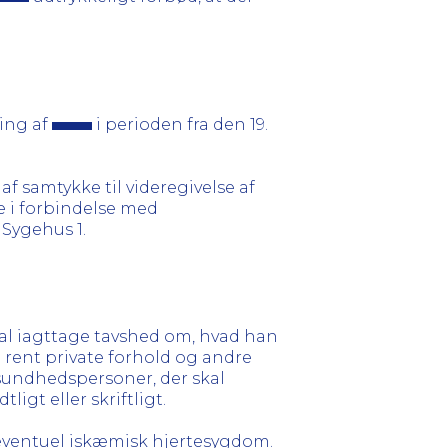
ling af
i perioden fra den 19.
f samtykke til videregivelse af
e i forbindelse med
 Sygehus 1.
skal iagttage tavshed om, hvad han
 rent private forhold og andre
e sundhedspersoner, der skal
igt eller skriftligt.
 eventuel iskæmisk hjertesygdom.