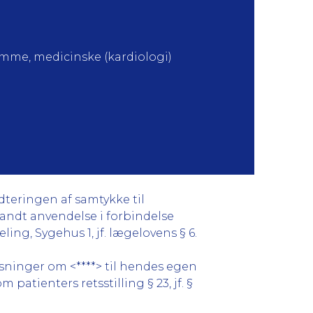
mme, medicinske (kardiologi)
dteringen af samtykke til
fandt anvendelse i forbindelse
ing, Sygehus 1, jf. lægelovens § 6.
lysninger om <****> til hendes egen
 patienters retsstilling § 23, jf. §