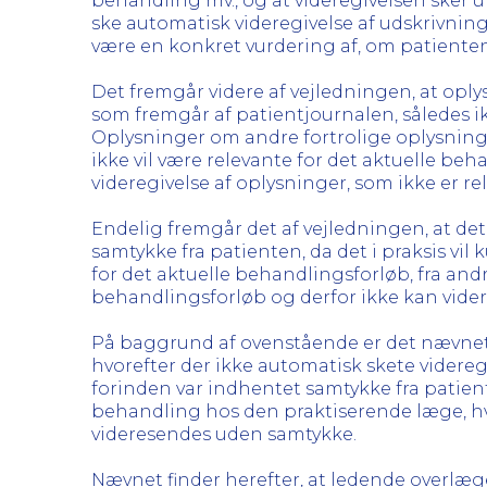
behandling mv., og at videregivelsen sker 
ske automatisk videregivelse af udskrivning
være en konkret vurdering af, om patiente
Det fremgår videre af vejledningen, at opl
som fremgår af patientjournalen, således i
Oplysninger om andre fortrolige oplysninge
ikke vil være relevante for det aktuelle beh
videregivelse af oplysninger, som ikke er r
Endelig fremgår det af vejledningen, at de
samtykke fra patienten, da det i praksis vil
for det aktuelle behandlingsforløb, fra and
behandlingsforløb og derfor ikke kan vide
På baggrund af ovenstående er det nævnets o
hvorefter der ikke automatisk skete videreg
forinden var indhentet samtykke fra patient
behandling hos den praktiserende læge, hv
videresendes uden samtykke.
Nævnet finder herefter, at ledende overlæ