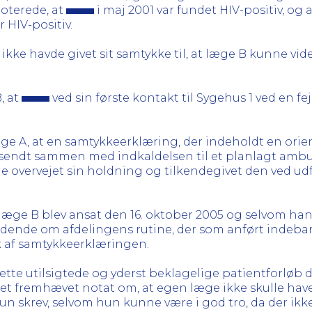
noterede, at
i maj 2001 var fundet HIV-positiv, og
 HIV-positiv.
ikke havde givet sit samtykke til, at læge B kunne vi
, at
ved sin første kontakt til Sygehus 1 ved en fe
æge A, at en samtykkeerklæring, der indeholdt en orie
dsendt sammen med indkaldelsen til et planlagt ambul
overvejet sin holdning og tilkendegivet den ved udfyl
rvelæge B blev ansat den 16. oktober 2005 og selvom h
dende om afdelingens rutine, der som anført indebar,
k af samtykkeerklæringen.
dette utilsigtede og yderst beklagelige patientforløb 
 et fremhævet notat om, at egen læge ikke skulle hav
un skrev, selvom hun kunne være i god tro, da der ikk