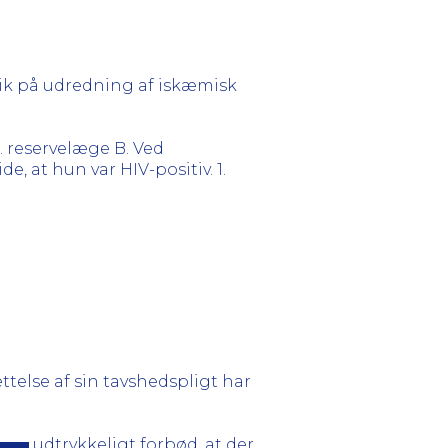
lik på udredning af iskæmisk
. reservelæge B. Ved
e, at hun var HIV-positiv. 1.
ttelse af sin tavshedspligt har
udtrykkeligt forbød, at der