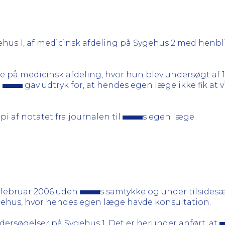
ygehus 1, af medicinsk afdeling på Sygehus 2 med henb
e på medicinsk afdeling, hvor hun blev undersøgt af 1
t
gav udtryk for, at hendes egen læge ikke fik at vid
i af notatet fra journalen til
s egen læge.
0. februar 2006 uden
s samtykke og under tilsidesæ
gehus, hvor hendes egen læge havde konsultation.
dersøgelser på Sygehus 1. Det er herunder anført, at