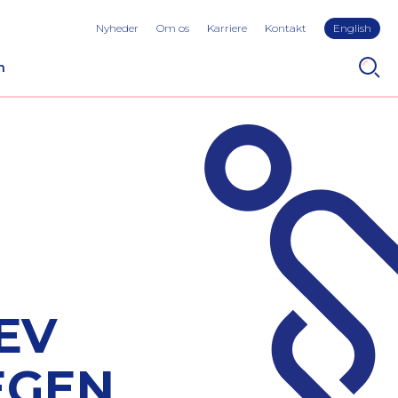
Nyheder
Om os
Karriere
Kontakt
English
n
EV
EGEN