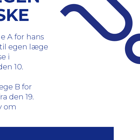
SKE
e A for hans
 til egen læge
e i
den 10.
æge B for
ra den 19.
ov om