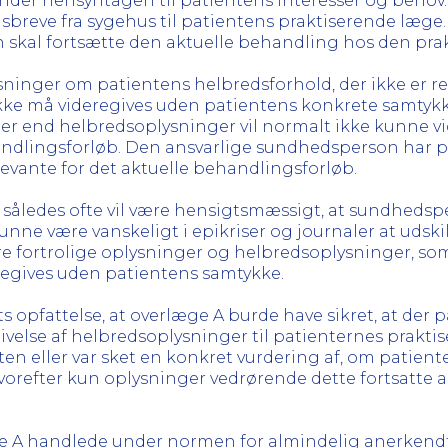
under hensyntagen til patientens interesser og behov.
sbreve fra sygehus til patientens praktiserende læge. 
n skal fortsætte den aktuelle behandling hos den pra
ysninger om patientens helbredsforhold, der ikke er 
kke må videregives uden patientens konkrete samtykke 
r end helbredsoplysninger vil normalt ikke kunne vid
andlingsforløb. Den ansvarlige sundhedsperson har pligt
elevante for det aktuelle behandlingsforløb.
t således ofte vil være hensigtsmæssigt, at sundheds
 kunne være vanskeligt i epikriser og journaler at udsk
re fortrolige oplysninger og helbredsoplysninger, som 
regives uden patientens samtykke.
pfattelse, at overlæge A burde have sikret, at der på
ivelse af helbredsoplysninger til patienternes prakti
en eller var sket en konkret vurdering af, om patient
orefter kun oplysninger vedrørende dette fortsatte 
ge A handlede under normen for almindelig anerkendt 