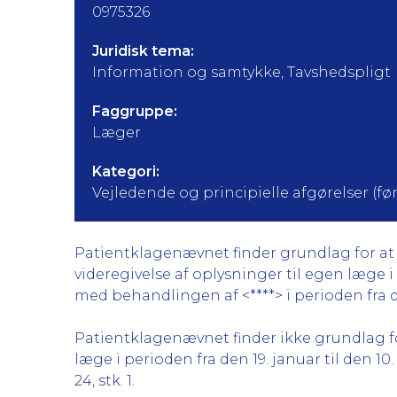
0975326
Juridisk tema:
Information og samtykke, Tavshedspligt
Faggruppe:
Læger
Kategori:
Vejledende og principielle afgørelser (før 
Patientklagenævnet finder grundlag for at 
videregivelse af oplysninger til egen læge
med behandlingen af <****> i perioden fra de
Patientklagenævnet finder ikke grundlag for
læge i perioden fra den 19. januar til den 10.
24, stk. 1.