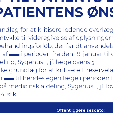
ATIENTENS ØN
dlag for at kritisere ledende overlæg
tykke til videregivelse af oplysninger
ehandlingsforløb, der fandt anvendels
 af
i perioden fra den 19. januar til 
ing, Sygehus 1, jf. lægelovens §
e grundlag for at kritisere 1. reservel
om
til hendes egen læge i perioden f
på medicinsk afdeling, Sygehus 1, jf. l
4, stk. 1.
Offentliggørelsesdato: