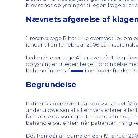
blev sendt oplysninger til egen læge eller 
Nævnets afgørelse af klage
1. reservelæge B har ikke overtrådt lov om pati
januar til en 10. februar 2006 på medicinsk 
Ledende overlæge A har overtrådt lægelovens
oplysninger til egen læge i forbindelse m
behandlingen af
i perioden fra den 19
Begrundelse
Patientklagenævnet kan oplyse, at det følger
under udøvelsen af sit erhverv erfarer ell
fortrolige oplysninger. En læge kan dog i he
behandle patienten, når patienten har givet s
Det fremgår af journalen den 19. januar 200