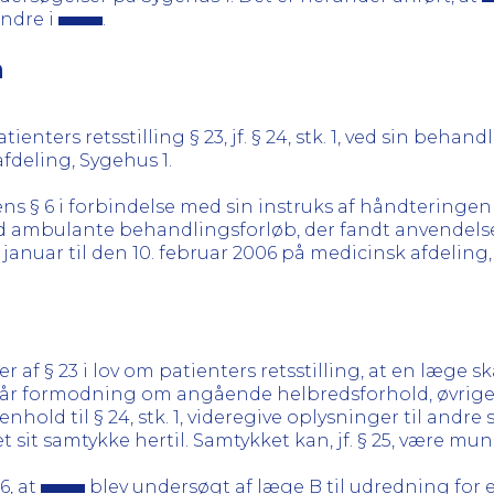
andre i
.
n
enters retsstilling § 23, jf. § 24, stk. 1, ved sin behand
afdeling, Sygehus 1.
 § 6 i forbindelse med sin instruks af håndteringen a
ed ambulante behandlingsforløb, der fandt anvendels
. januar til den 10. februar 2006 på medicinsk afdeling,
 af § 23 i lov om patienters retsstilling, at en læge 
er får formodning om angående helbredsforhold, øvrige
nhold til § 24, stk. 1, videregive oplysninger til andr
it samtykke hertil. Samtykket kan, jf. § 25, være mundtl
6, at
blev undersøgt af læge B til udredning for