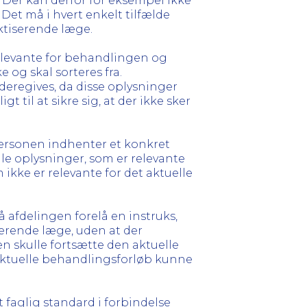
 Der kan derfor for eksempel ikke
Det må i hvert enkelt tilfælde
ktiserende læge.
relevante for behandlingen og
og skal sorteres fra.
eregives, da disse oplysninger
 til at sikre sig, at der ikke sker
personen indhenter et konkret
ille oplysninger, som er relevante
ikke er relevante for det aktuelle
 afdelingen forelå en instruks,
serende læge, uden at der
en skulle fortsætte den aktuelle
aktuelle behandlingsforløb kunne
faglig standard i forbindelse