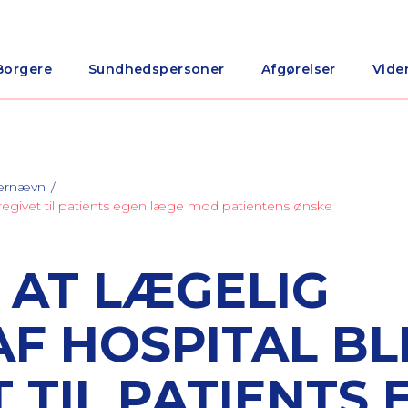
Borgere
Sundhedspersoner
Afgørelser
Vide
nærnævn
deregivet til patients egen læge mod patientens ønske
 AT LÆGELIG
AF HOSPITAL BL
 TIL PATIENTS 