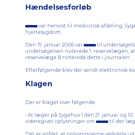
Hændelsesforløb
var henvist til medicinsk afdeling, S
hjertesygdom.
Den 19. januar 2006 var
til undersøgels
undersøgelsen noterede 1. reservelægen, a
reservelæge B noterede dette i journalen.
Efterfølgende blev der sendt elektronisk kop
Klagen
Der er klaget over følgende:
• At læger på Sygehus 1 den 21. januar og 1
videregivet oplysninger om
til det læ
Det er anført, at oplysningerne vedrørte un