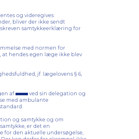
hentes og videregives
der, bliver der ikke sendt
skreven samtykkeerklæring for
stemmelse med normen for
at hendes egen læge ikke blev
hedsfuldhed, jf. lægelovens § 6,
gen af
ved sin delegation og
delse med ambulante
standard.
mation og samtykke og om
 samtykke, er det en
e for den aktuelle undersøgelse,