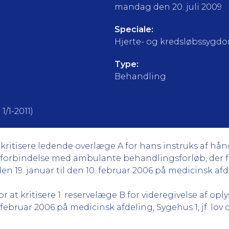
mandag den 20. juli 2009
Speciale:
Hjerte- og kredsløbssygdo
Type:
Behandling
1/1-2011)
kritisere ledende overlæge A for hans instruks af hån
 i forbindelse med ambulante behandlingsforløb, der 
n 19. januar til den 10. februar 2006 på medicinsk afdel
 at kritisere 1. reservelæge B for videregivelse af op
 februar 2006 på medicinsk afdeling, Sygehus 1, jf. lov om