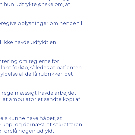
 at hun udtrykte ønske om, at
deregive oplysninger om hende til
jl ikke havde udfyldt en
ntering om reglerne for
ant forløb, således at patienten
delse af de få rubrikker, det
an regelmæssigt havde arbejdet i
 at ambulatoriet sendte kopi af
dels kunne have håbet, at
e kopi og dernæst, at sekretæren
e forelå nogen udfyldt