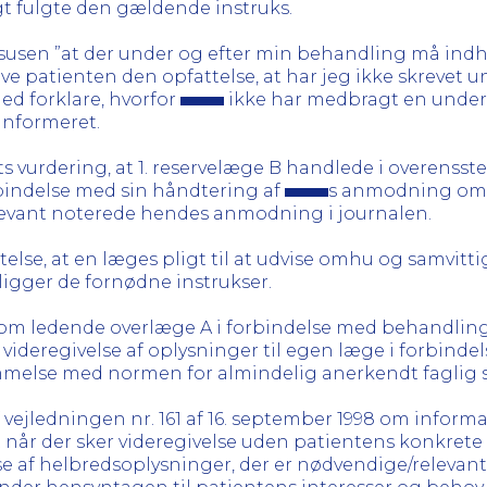
t fulgte den gældende instruks.
ssusen ”at der under og efter min behandling må ind
e patienten den opfattelse, at har jeg ikke skrevet un
ed forklare, hvorfor
ikke har medbragt en under
 informeret.
s vurdering, at 1. reservelæge B handlede i overens
rbindelse med sin håndtering af
s anmodning om, 
levant noterede hendes anmodning i journalen.
else, at en læges pligt til at udvise omhu og samvittig
religger de fornødne instrukser.
l, om ledende overlæge A i forbindelse med behandlin
l videregivelse af oplysninger til egen læge i forbin
melse med normen for almindelig anerkendt faglig 
f vejledningen nr. 161 af 16. september 1998 om infor
t når der sker videregivelse uden patientens konkrete
se af helbredsoplysninger, der er nødvendige/relevant