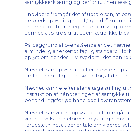
samtykkeerklæring og derfor rutinemæssig
Endvidere fremgår det af udtalelsen, at pa
helbredsoplysninger til følgende” kunne giv
information til min egen læge m.v. og derm
dermed at sikre sig, at egen læge ikke blev
På baggrund af ovenstående er det nævnet
almindelig anerkendt faglig standard i fo
oplyst om hendes HIV-sygdom, idet han re
Nævnet kan oplyse, at det er nævnets opfatt
omfatter en pligt til at sørge for, at der fo
Nævnet kan herefter alene tage stilling ti
instruktion af håndteringen af samtykke ti
behandlingsforløb handlede i overensstem
Nævnet kan videre oplyse, at det fremgår a
videregivelse af helbredsoplysninger mv., a
forudsætning, at der er tale om videregivel