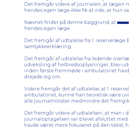
Det fremgår videre af journalen, at lægen 
hendes egen læge ikke fik at vide, at hun var
Nævnet finder på denne baggrund, at
hendes egen læge.
Det fremgår af udtalelse fra 1. reservelæge B
samtykkeerklæring.
Det fremgår af udtalelse fra ledende overl
udveksling af helbredsoplysninger, blev u
inden første fremmøde i ambulatoriet havde 
drejede sig om.
Videre fremgår det af udtalelse, at 1. rese
ambulatoriet, kunne han teoretisk være uvi
alle journalnotater medmindre det fremgi
Det fremgår videre af udtalelsen, at man i 
journaloptagelsen var blevet afsluttet med
havde været mere fokuseret på den tekst, h