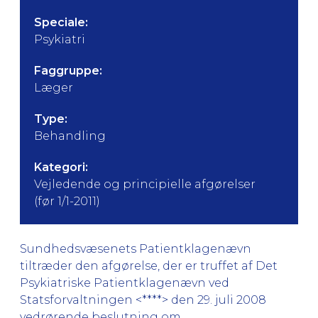
Speciale:
Psykiatri
Faggruppe:
Læger
Type:
Behandling
Kategori:
Vejledende og principielle afgørelser
(før 1/1-2011)
Sundhedsvæsenets Patientklagenævn
tiltræder den afgørelse, der er truffet af Det
Psykiatriske Patientklagenævn ved
Statsforvaltningen <****> den 29. juli 2008
vedrørende beslutning om