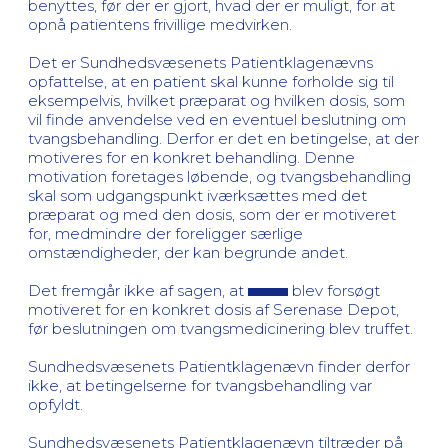
benyttes, før der er gjort, hvad der er muligt, for at
opnå patientens frivillige medvirken.
Det er Sundhedsvæsenets Patientklagenævns
opfattelse, at en patient skal kunne forholde sig til
eksempelvis, hvilket præparat og hvilken dosis, som
vil finde anvendelse ved en eventuel beslutning om
tvangsbehandling. Derfor er det en betingelse, at der
motiveres for en konkret behandling. Denne
motivation foretages løbende, og tvangsbehandling
skal som udgangspunkt iværksættes med det
præparat og med den dosis, som der er motiveret
for, medmindre der foreligger særlige
omstændigheder, der kan begrunde andet.
Det fremgår ikke af sagen, at
blev forsøgt
motiveret for en konkret dosis af Serenase Depot,
før beslutningen om tvangsmedicinering blev truffet.
Sundhedsvæsenets Patientklagenævn finder derfor
ikke, at betingelserne for tvangsbehandling var
opfyldt.
Sundhedsvæsenets Patientklagenævn tiltræder på