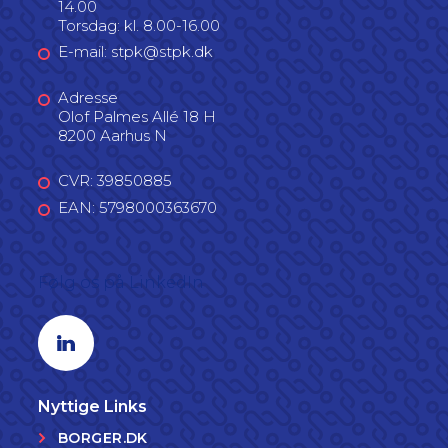
14.00
Torsdag: kl. 8.00-16.00
E-mail: stpk@stpk.dk
Adresse
Olof Palmes Allé 18 H
8200 Aarhus N
CVR: 39850885
EAN: 5798000363670
Følg os på LinkedIn
Linkedin profil
Nyttige Links
BORGER.DK