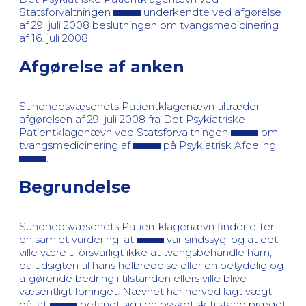
Statsforvaltningen
underkendte ved afgørelse
af 29. juli 2008 beslutningen om tvangsmedicinering
af 16. juli 2008.
Afgørelse af anken
Sundhedsvæsenets Patientklagenævn tiltræder
afgørelsen af 29. juli 2008 fra Det Psykiatriske
Patientklagenævn ved Statsforvaltningen
om
tvangsmedicinering af
på Psykiatrisk Afdeling,
.
Begrundelse
Sundhedsvæsenets Patientklagenævn finder efter
en samlet vurdering, at
var sindssyg, og at det
ville være uforsvarligt ikke at tvangsbehandle ham,
da udsigten til hans helbredelse eller en betydelig og
afgørende bedring i tilstanden ellers ville blive
væsentligt forringet. Nævnet har herved lagt vægt
på, at
befandt sig i en psykotisk tilstand præget