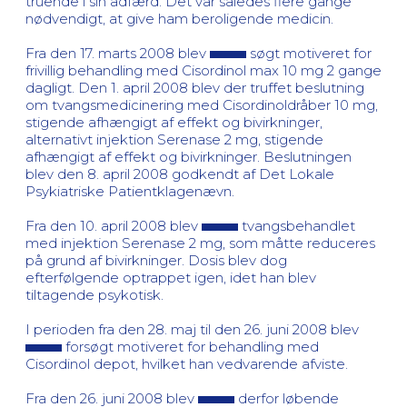
truende i sin adfærd. Det var således flere gange
nødvendigt, at give ham beroligende medicin.
Fra den 17. marts 2008 blev
søgt motiveret for
frivillig behandling med Cisordinol max 10 mg 2 gange
dagligt. Den 1. april 2008 blev der truffet beslutning
om tvangsmedicinering med Cisordinoldråber 10 mg,
stigende afhængigt af effekt og bivirkninger,
alternativt injektion Serenase 2 mg, stigende
afhængigt af effekt og bivirkninger. Beslutningen
blev den 8. april 2008 godkendt af Det Lokale
Psykiatriske Patientklagenævn.
Fra den 10. april 2008 blev
tvangsbehandlet
med injektion Serenase 2 mg, som måtte reduceres
på grund af bivirkninger. Dosis blev dog
efterfølgende optrappet igen, idet han blev
tiltagende psykotisk.
I perioden fra den 28. maj til den 26. juni 2008 blev
forsøgt motiveret for behandling med
Cisordinol depot, hvilket han vedvarende afviste.
Fra den 26. juni 2008 blev
derfor løbende