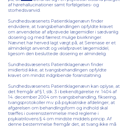
af hørehallucinationer samt forfølgelses- og
storhedsvanvid.
Sundhedsvæsenets Patientklagenævn finder
endvidere, at tvangsbehandlingen opfyldte kravet
om anvendelse af afprøvede lægemidler i sædvanlig
dosering og med færrest mulige bivirkninger.
Nævnet har herved lagt vægt på, at Serenase er et
almindeligt anvendt og velafprøvet lægemiddel,
ligesom den besluttede dosering er almindelig.
Sundhedsvæsenets Patientklagenævn finder
imidlertid ikke, at tvangsbehandlingen opfyldte
kravet om mindst indgribende foranstaltning.
Sundhedsvæsenets Patientklagenævn kan oplyse, at
det fremgår af § 1, stk. 3 i bekendtgørelse nr. 1404 af
14. december 2004 om tvangsbehandling, fiksering,
tvangsprotokoller m.v. på psykiatriske afdelinger, at
afgørelsen om behandlingsform og indhold skal
træffes i overensstemmelse med reglerne i
psykiatrilovens § 4 om mindste middels princip. Af
denne bestemmelse fremgår det, at tvang ikke må