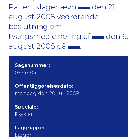
Patientklagenævn
den 21.
august 2008 vedrørende
beslutning om
tvangsmedicinering af
den 6.
august 2008 på
.
Sagsnummer:
0974404
Offentliggørelsesdato:
mandag den 20. juli 2009
Speciale:
Psykiatri
Faggruppe:
Læger