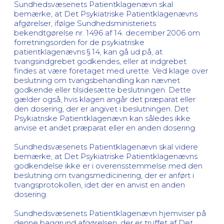
Sundhedsvæsenets Patientklagenævn skal
bemærke, at Det Psykiatriske Patientklagenævns
afgørelser, ifølge Sundhedsministeriets
bekendtgørelse nr. 1496 af 14. december 2006 om
forretningsorden for de psykiatriske
patientklagenævns § 14, kan gå ud på, at
tvangsindgrebet godkendes, eller at indgrebet
findes at være foretaget med urette. Ved klage over
beslutning om tvangsbehandling kan nævnet
godkende eller tilsidesætte beslutningen. Dette
gælder også, hvis klagen angår det præparat eller
den dosering, der er angivet i beslutningen. Det
Psykiatriske Patientklagenævn kan således ikke
anvise et andet præparat eller en anden dosering.
Sundhedsvæsenets Patientklagenævn skal videre
bemærke, at Det Psykiatriske Patientklagenævns
godkendelse ikke er i overensstemmelse med den
beslutning om tvangsmedicinering, der er anført i
tvangsprotokollen, idet der en anvist en anden
dosering.
Sundhedsvæsenets Patientklagenævn hjemviser på
denne baggrund afgørelsen, der er truffet af Det