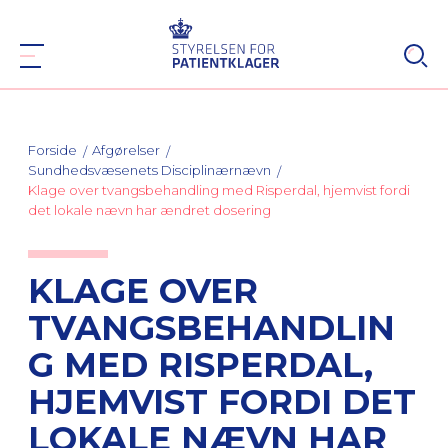
Forside
Afgørelser
Sundhedsvæsenets Disciplinærnævn
Klage over tvangsbehandling med Risperdal, hjemvist fordi
det lokale nævn har ændret dosering
KLAGE OVER
TVANGSBEHANDLIN
G MED RISPERDAL,
HJEMVIST FORDI DET
LOKALE NÆVN HAR