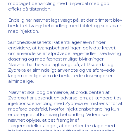
modtaget behandling med Risperdal med god
effekt på tilstanden.
Endelig har nævnet lagt vægt på, at der primært blev
besluttet tvangsbehandling med tablet og subsidiært
med injektion.
Sundhedsvæsenets Patientklagenævn finder
endvidere, at tvangsbehandlingen opfyldte kravet
om anvendelse af afprøvede lægemidler i sædvanlig
dosering og med færrest mulige bivirkninger.
Nævnet har herved lagt vægt på, at Risperdal og
Zyprexa er almindeligt anvendte og velafprøvede
lægemidler ligesom de besluttede doseringer er
almindelige.
Nævnet skal dog bemærke, at producenten af
Zyprexa har udsendt en advarsel om, at længere tids
injektionsbehandling med Zyprexa er mistænkt for at
medføre dødsfald, hvorfor injektionsbehandling kun
er beregnet til kortvarig behandling. Videre kan
nævnet oplyse, at det fremgår af
Lægemiddelkataloget, at der efter tre dage med