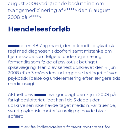
august 2008 vedrørende beslutning om
tvangsmedicinering af <****> den 6. august
2008 på <****>.
Hændelsesforløb
er en 48-årig mand, der er kendt i psykiatrisk
regi med diagnosen skizofreni samt mistanke om
hjerneskade som følge af under/fejlernæring,
formentlig som følge af psykotisk betinget
spisevægring. Han blev senest udskrevet den 4. juni
2008 efter 3 måneders indlæggelse betinget af svær
psykotisk lidelse og underernæring efter længere tids
medicinsvigt.
Aktuelt blev
tvangsindlagt den 7. juni 2008 på
farlighedskriteriet, idet han i de 3 dage siden
udskrivelsen ikke havde taget medicin, var truende,
svært psykotisk, motorisk urolig og havde bizar
adfærd.
blev fra indlæggelsen forsøgt motiveret for