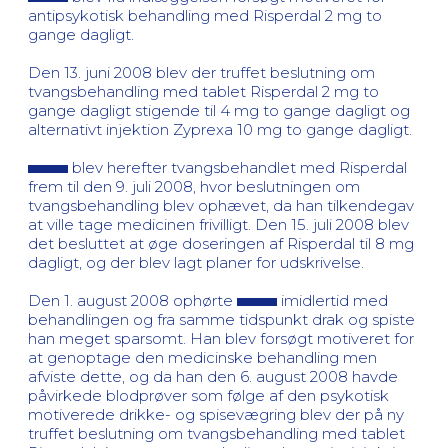
antipsykotisk behandling med Risperdal 2 mg to
gange dagligt.
Den 13. juni 2008 blev der truffet beslutning om
tvangsbehandling med tablet Risperdal 2 mg to
gange dagligt stigende til 4 mg to gange dagligt og
alternativt injektion Zyprexa 10 mg to gange dagligt.
blev herefter tvangsbehandlet med Risperdal
frem til den 9. juli 2008, hvor beslutningen om
tvangsbehandling blev ophævet, da han tilkendegav
at ville tage medicinen frivilligt. Den 15. juli 2008 blev
det besluttet at øge doseringen af Risperdal til 8 mg
dagligt, og der blev lagt planer for udskrivelse.
Den 1. august 2008 ophørte
imidlertid med
behandlingen og fra samme tidspunkt drak og spiste
han meget sparsomt. Han blev forsøgt motiveret for
at genoptage den medicinske behandling men
afviste dette, og da han den 6. august 2008 havde
påvirkede blodprøver som følge af den psykotisk
motiverede drikke- og spisevægring blev der på ny
truffet beslutning om tvangsbehandling med tablet