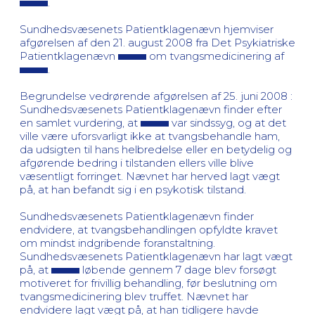
.
Sundhedsvæsenets Patientklagenævn hjemviser
afgørelsen af den 21. august 2008 fra Det Psykiatriske
Patientklagenævn
om tvangsmedicinering af
.
Begrundelse vedrørende afgørelsen af 25. juni 2008 :
Sundhedsvæsenets Patientklagenævn finder efter
en samlet vurdering, at
var sindssyg, og at det
ville være uforsvarligt ikke at tvangsbehandle ham,
da udsigten til hans helbredelse eller en betydelig og
afgørende bedring i tilstanden ellers ville blive
væsentligt forringet. Nævnet har herved lagt vægt
på, at han befandt sig i en psykotisk tilstand.
Sundhedsvæsenets Patientklagenævn finder
endvidere, at tvangsbehandlingen opfyldte kravet
om mindst indgribende foranstaltning.
Sundhedsvæsenets Patientklagenævn har lagt vægt
på, at
løbende gennem 7 dage blev forsøgt
motiveret for frivillig behandling, før beslutning om
tvangsmedicinering blev truffet. Nævnet har
endvidere lagt vægt på, at han tidligere havde