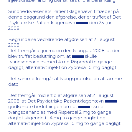
injektionsbehandling bør skiftes til oral behandling.
Sundhedsvæsenets Patientklagenævn tiltræder på
denne baggrund den afgørelse, der er truffet af Det
Psykiatriske Patientklagenævn
den 25. juni
2008.
Begrundelse vedrørende afgørelsen af 21. august
2008 :
Det fremgår af journalen den 6. august 2008, at der
blev truffet beslutning om, at
skulle
tvangsbehandles med 4 mg Risperdal to gange
dagligt, alternativt injektion Zyprexa 10 mg dagligt.
Det samme fremgår af tvangsprotokollen af samme
dato.
Det fremgår imidlertid af afgørelsen af 21. august
2008, at Det Psykiatriske Patientklagenævn
godkendte beslutningen om, at
skulle
tvangsbehandles med Risperdal 2 mg to gange
dagligt stigende til 4 mg to gange dagligt og
alternativt injektion Zyprexa 10 mg to gange dagligt.