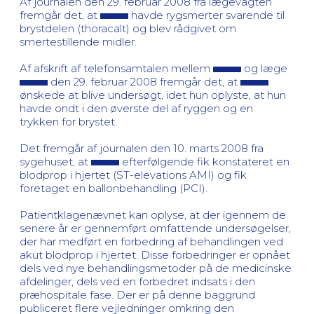
Af journalen den 29. februar 2008 fra lægevagten
fremgår det, at
havde rygsmerter svarende til
brystdelen (thoracalt) og blev rådgivet om
smertestillende midler.
Af afskrift af telefonsamtalen mellem
og læge
den 29. februar 2008 fremgår det, at
ønskede at blive undersøgt, idet hun oplyste, at hun
havde ondt i den øverste del af ryggen og en
trykken for brystet.
Det fremgår af journalen den 10. marts 2008 fra
sygehuset, at
efterfølgende fik konstateret en
blodprop i hjertet (ST-elevations AMI) og fik
foretaget en ballonbehandling (PCI).
Patientklagenævnet kan oplyse, at der igennem de
senere år er gennemført omfattende undersøgelser,
der har medført en forbedring af behandlingen ved
akut blodprop i hjertet. Disse forbedringer er opnået
dels ved nye behandlingsmetoder på de medicinske
afdelinger, dels ved en forbedret indsats i den
præhospitale fase. Der er på denne baggrund
publiceret flere vejledninger omkring den