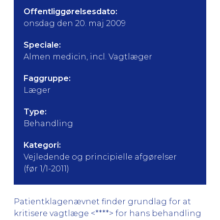
Offentliggørelsesdato:
onsdag den 20. maj 2009
Speciale:
Almen medicin, incl. Vagtlæger
Faggruppe:
Læger
Type:
Behandling
Kategori:
Vejledende og principielle afgørelser
(før 1/1-2011)
Patientklagenævnet finder grundlag for at
kritisere vagtlæge <****> for hans behandling