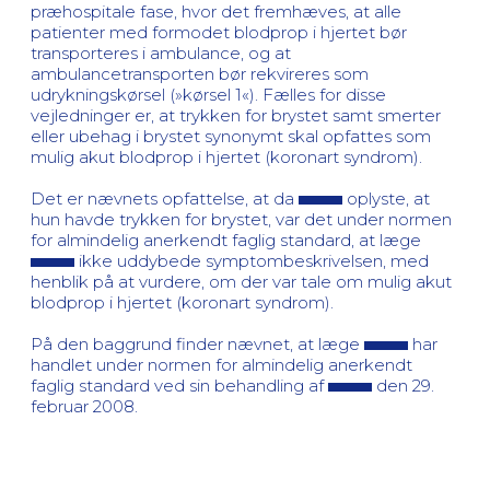
præhospitale fase, hvor det fremhæves, at alle
patienter med formodet blodprop i hjertet bør
transporteres i ambulance, og at
ambulancetransporten bør rekvireres som
udrykningskørsel (»kørsel 1«). Fælles for disse
vejledninger er, at trykken for brystet samt smerter
eller ubehag i brystet synonymt skal opfattes som
mulig akut blodprop i hjertet (koronart syndrom).
Det er nævnets opfattelse, at da
oplyste, at
hun havde trykken for brystet, var det under normen
for almindelig anerkendt faglig standard, at læge
ikke uddybede symptombeskrivelsen, med
henblik på at vurdere, om der var tale om mulig akut
blodprop i hjertet (koronart syndrom).
På den baggrund finder nævnet, at læge
har
handlet under normen for almindelig anerkendt
faglig standard ved sin behandling af
den 29.
februar 2008.