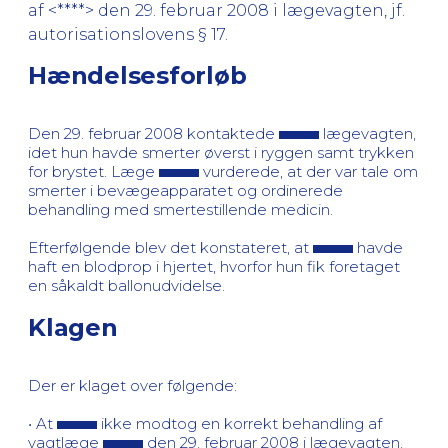
af <****> den 29. februar 2008 i lægevagten, jf.
autorisationslovens § 17.
Hændelsesforløb
Den 29. februar 2008 kontaktede
lægevagten,
idet hun havde smerter øverst i ryggen samt trykken
for brystet. Læge
vurderede, at der var tale om
smerter i bevægeapparatet og ordinerede
behandling med smertestillende medicin.
Efterfølgende blev det konstateret, at
havde
haft en blodprop i hjertet, hvorfor hun fik foretaget
en såkaldt ballonudvidelse.
Klagen
Der er klaget over følgende:
• At
ikke modtog en korrekt behandling af
vagtlæge
den 29. februar 2008 i lægevagten.