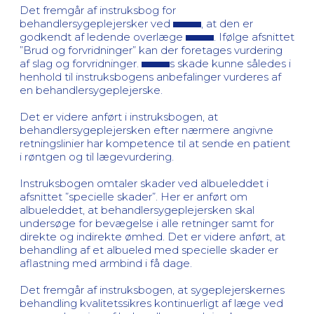
Det fremgår af instruksbog for
behandlersygeplejersker ved
, at den er
godkendt af ledende overlæge
. Ifølge afsnittet
”Brud og forvridninger” kan der foretages vurdering
af slag og forvridninger.
s skade kunne således i
henhold til instruksbogens anbefalinger vurderes af
en behandlersygeplejerske.
Det er videre anført i instruksbogen, at
behandlersygeplejersken efter nærmere angivne
retningslinier har kompetence til at sende en patient
i røntgen og til lægevurdering.
Instruksbogen omtaler skader ved albueleddet i
afsnittet ”specielle skader”. Her er anført om
albueleddet, at behandlersygeplejersken skal
undersøge for bevægelse i alle retninger samt for
direkte og indirekte ømhed. Det er videre anført, at
behandling af et albueled med specielle skader er
aflastning med armbind i få dage.
Det fremgår af instruksbogen, at sygeplejerskernes
behandling kvalitetssikres kontinuerligt af læge ved