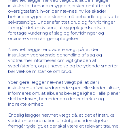
Nævnet lægger herved vægt på, at den faglige
instruks for behandlersygeplejersker omfatter et
oversigtsafsnit, hvori der nævnes, hvilke skader
behandlersygeplejerskerne må behandle og afslutte
selvstændigt. Under afsnittet brud og forvridninger
fremgår det endvidere, at sygeplejersken kan
foretage vurdering af slag og forvridninger og
ordinere visse røntgenoptagelser.
Nævnet lægger endvidere vægt på, at der i
instruksen vedrørende behandling af slag og
vridtraumer informeres om vigtigheden af
sygehistorien, og at hævelse og betydende smerter
bør vække mistanke om brud.
Yderligere lægger nævnet vægt på, at der i
instruksens afsnit vedrørende specielle skader, albue,
informeres om, at albuens bevægelighed i alle planer
skal beskrives, herunder om der er direkte og
indirekte ømhed.
Endelig lægger nævnet vægt på, at det af instruks
vedrørende ordination af røntgenundersøgelse
fremgår tydeligt, at der skal være et relevant traume,