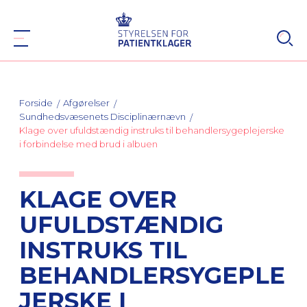
Forside
Afgørelser
Sundhedsvæsenets Disciplinærnævn
Klage over ufuldstændig instruks til behandlersygeplejerske
i forbindelse med brud i albuen
KLAGE OVER
UFULDSTÆNDIG
INSTRUKS TIL
BEHANDLERSYGEPLE
JERSKE I