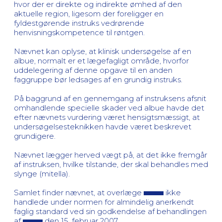
hvor der er direkte og indirekte ømhed af den
aktuelle region, ligesom der foreligger en
fyldestgørende instruks vedrørende
henvisningskompetence til røntgen.
Nævnet kan oplyse, at klinisk undersøgelse af en
albue, normalt er et lægefagligt område, hvorfor
uddelegering af denne opgave til en anden
faggruppe bør ledsages af en grundig instruks.
På baggrund af en gennemgang af instruksens afsnit
omhandlende specielle skader ved albue havde det
efter nævnets vurdering været hensigtsmæssigt, at
undersøgelsesteknikken havde været beskrevet
grundigere.
Nævnet lægger herved vægt på, at det ikke fremgår
af instruksen, hvilke tilstande, der skal behandles med
slynge (mitella).
Samlet finder nævnet, at overlæge
ikke
handlede under normen for almindelig anerkendt
faglig standard ved sin godkendelse af behandlingen
af
den 15. februar 2007.