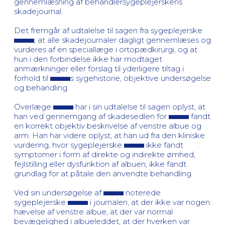
gennemlæsning af behandlersygeplejerskens
skadejournal.
Det fremgår af udtalelse til sagen fra sygeplejerske
, at alle skadejournaler dagligt gennemlæses og
vurderes af en speciallæge i ortopædkirurgi, og at
hun i den forbindelse ikke har modtaget
anmærkninger eller forslag til yderligere tiltag i
forhold til
s sygehistorie, objektive undersøgelse
og behandling.
Overlæge
har i sin udtalelse til sagen oplyst, at
han ved gennemgang af skadesedlen for
fandt
en korrekt objektiv beskrivelse af venstre albue og
arm. Han har videre oplyst, at han ud fra den kliniske
vurdering, hvor sygeplejerske
ikke fandt
symptomer i form af direkte og indirekte ømhed,
fejlstilling eller dysfunktion af albuen, ikke fandt
grundlag for at påtale den anvendte behandling.
Ved sin undersøgelse af
noterede
sygeplejerske
i journalen, at der ikke var nogen
hævelse af venstre albue, at der var normal
bevægelighed i albueleddet, at der hverken var