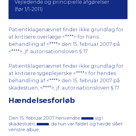
Vejledende og principielle afgørelser
(før 1/1-2011)
Patientklagenævnet finder ikke grundlag for
at kritisere overlæge <****> for hans
behandling af <****> den 15. februar 2007 på
<****>, jf. autorisationsloven § 17.
Patientklagenævnet finder ikke grundlag for
at kritisere sygeplejerske <****> for hendes
behandling af <****> den 15. februar 2007 på
skadestuen, <****>, jf. autorisationsloven § 17.
Hændelsesforløb
Den 15. februar 2007 henvendte
sig i
skadestuen,
, da hun var faldet og havde slået
venstre albue.