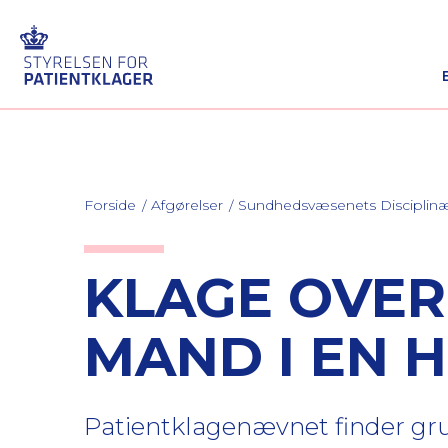
Forside
Afgørelser
Sundhedsvæsenets Discipli
KLAGE OVER
MAND I EN H
Patientklagenævnet finder gru