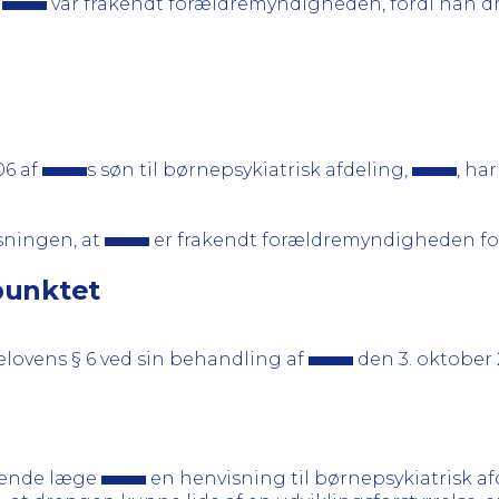
t
var frakendt forældremyndigheden, fordi han dr
06 af
s søn til børnepsykiatrisk afdeling,
, ha
isningen, at
er frakendt forældremyndigheden for
punktet
elovens § 6 ved sin behandling af
den 3. oktober 2
rende læge
en henvisning til børnepsykiatrisk af