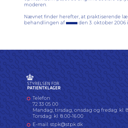
moderen.
Nævnet finder herefter, at praktiserende l
behandlingen af
den 3. oktober 2006 i 
Telefon
72 33 05 00
Mandag, tirsdag, onsdag og fredag: kl. 8
Torsdag: kl. 8.00-16.00
E-mail: stpk@stpk.dk