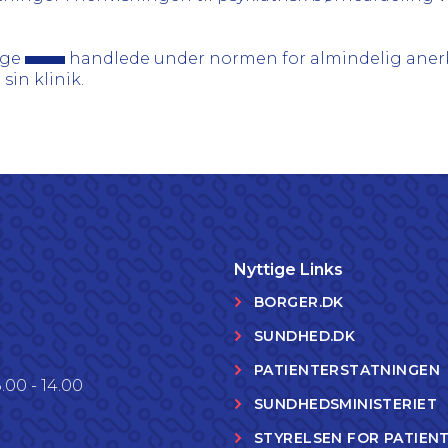
æge
handlede under normen for almindelig anerk
sin klinik.
Nyttige Links
BORGER.DK
SUNDHED.DK
PATIENTERSTATNINGEN
.00 - 14.00
SUNDHEDSMINISTERIET
STYRELSEN FOR PATIEN