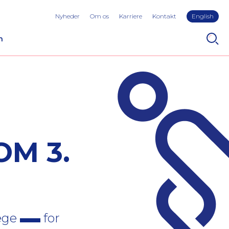
Nyheder
Om os
Karriere
Kontakt
English
n
OM 3.
læge
for