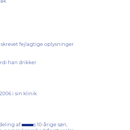
ak.
r skrevet fejlagtige oplysninger
di han drikker.
006 i sin klinik.
deling af
s 10-årige søn,