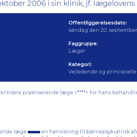
ktober 2006 i sin klinik, jf. lægelovens 
Offentliggørelsesdato:
søndag den 20. september
Faggruppe:
Læger
Kategori:
Vejledende og principielle a
ritisere praktiserende læge <****> for hans behandlin
rende læge
en henvisning til børnepsykiatrisk af