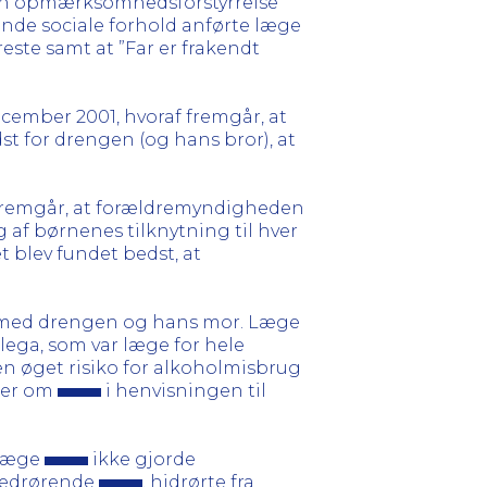
, en opmærksomhedsforstyrrelse
nde sociale forhold anførte læge
ste samt at ”Far er frakendt
cember 2001, hvoraf fremgår, at
t for drengen (og hans bror), at
f fremgår, at forældremyndigheden
 af børnenes tilknytning til hver
t blev fundet bedst, at
on med drengen og hans mor. Læge
ega, som var læge for hele
en øget risiko for alkoholmisbrug
ger om
i henvisningen til
 læge
ikke gjorde
 vedrørende
, hidrørte fra