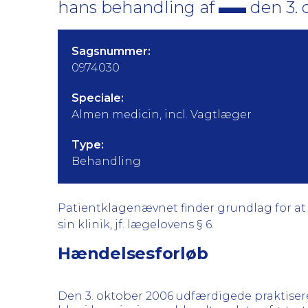
hans behandling af
den 3. o
Sagsnummer:
0974030
Speciale:
Almen medicin, incl. Vagtlæger
Type:
Behandling
Patientklagenævnet finder grundlag for at k
sin klinik, jf. lægelovens § 6.
Hændelsesforløb
Den 3. oktober 2006 udfærdigede praktise