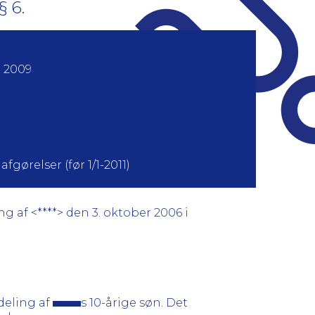
§ 6.
 2009
fgørelser (før 1/1-2011)
g af <****> den 3. oktober 2006 i
deling af
s 10-årige søn. Det