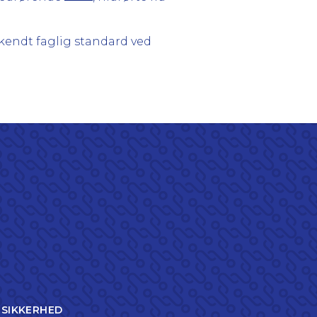
endt faglig standard ved
TSIKKERHED