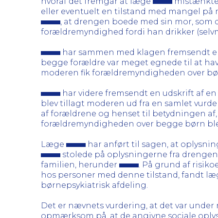
hvoraf det fremgår at læge
mistænkte,
eller eventuelt en tilstand med mangel p
, at drengen boede med sin mor, som 
forældremyndighed fordi han drikker (selv
har sammen med klagen fremsendt en u
begge forældre var meget egnede til at ha
moderen fik forældremyndigheden over bø
har videre fremsendt en udskrift af en
blev tillagt moderen ud fra en samlet vurde
af forældrene og henset til betydningen af, 
forældremyndigheden over begge børn blev
Læge
har anført til sagen, at oplys
stolede på oplysningerne fra drengen
familien, herunder
. På grund af risik
hos personer med denne tilstand, fandt l
børnepsykiatrisk afdeling.
Det er nævnets vurdering, at det var unde
opmærksom på, at de angivne sociale oplys