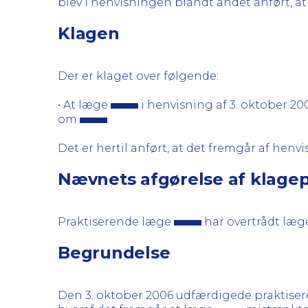
blev i henvisningen blandt andet anført, a
Klagen
Der er klaget over følgende:
• At læge
i henvisning af 3. oktober 20
om
.
Det er hertil anført, at det fremgår af henv
Nævnets afgørelse af klage
Praktiserende læge
har overtrådt læg
Begrundelse
Den 3. oktober 2006 udfærdigede praktise