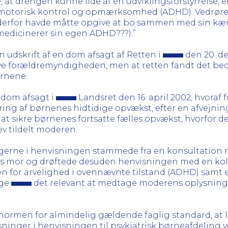
 at drengen kunne lide af en udviklingsforstyrrelse
å motorisk kontrol og opmærksomhed (ADHD). Vedrøre
derfor havde måtte opgive at bo sammen med sin kære
medicinerer sin egen ADHD???).”
dskrift af en dom afsagt af Retten i
den 20. de
ve forældremyndigheden, men at retten fandt det beds
rnene.
 dom afsagt i
Landsret den 16. april 2002, hvora
ring af børnenes hidtidige opvækst, efter en afvejning
at sikre børnenes fortsatte fælles opvækst, hvorfor de
 tildelt moderen.
ningerne i henvisningen stammede fra en konsultati
s mor og drøftede desuden henvisningen med en koll
oen for arvelighed i ovennævnte tilstand (ADHD) samt 
æge
det relevant at medtage moderens oplysnin
r normen for almindelig gældende faglig standard, at
ninger i henvisningen til psykiatrisk børneafdeling