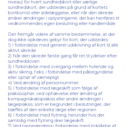
niveau) for hvert sundhedskort eller særlige
sundhedskort, der udstedes på grund af kortets
bortkomst eller ødelæggelse, eller når den sikrede
ønsker ændringer i oplysningerne, der kan henføres til
vedkommendes egen beslutning eller handlemåde.
Det fremgår videre af samme bestemmelse, at der
dog ikke opkræves gebyr for kort, der udstedes:
1) I forbindelse med generel udskrivning af kort til alle
aktivt sikrede.
2) Når den sikrede første gang får ret til ydelser efter
sundhedsloven.
3) I forbindelse med overgang mellem hvilende og
aktiv sikring, f.eks. i forbindelse med påbegyndelse
eller ophør af værnepligt.
4) Ved ændring af personnummer.
5) I forbindelse med lægeskift som følge af
praksisophør, ved ophævelse eller ændring af
kompagniskabspraksis eller andre ændringer i
lægepraksis, som er begrundet i beslutninger, der
træffes af den enkelte læge eller regionen.
6) I forbindelse med flytning, herunder hvis der
samtidig med flytning sker lægeskift.
7) Ved navneændring i forbindelse med indgåelse af