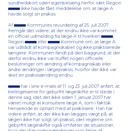
sundhedskort uden egenbetaling herfor, idet Region
ikke havde fået meddelelse om, at læge A
havde solgt sin praksis.
Af
Kommunes revurdering af 25. juli 2007
fremgår det videre, at der endnu ikke var kommet
en officiel udmelding fra læge A til hverken
,
Region
eller
Kommune om, at læge A
var udtrådt af kompagniskabet og ikke praktiserede
længere. Kommunen fandt på den baggrund, at der
derfor endnu ikke var truffet nogen officielle
beslutninger om ændring af kompagniskab eller
andre ændringer i lægepraksis, hvorfor der ikke var
sket en praksisændring endnu.
har i sine e-mails af 11. og 23. juli 2007 anført, at
betingelserne for gebyrfrit lægeskifte er til stede i
denne sag, idet det ikke siden 1. januar 2007 har
været muligt at konsultere læge A, som i faktisk
henseende er ophørt med at praktisere. Han har
videre anført, at der ikke kan lægges vægt på, at
lægen ikke har solgt sin praksis, idet reglerne om
gebyrfrit lægeskifte også omfatter de situationer,
hvor der sker praksisændringer som følge af