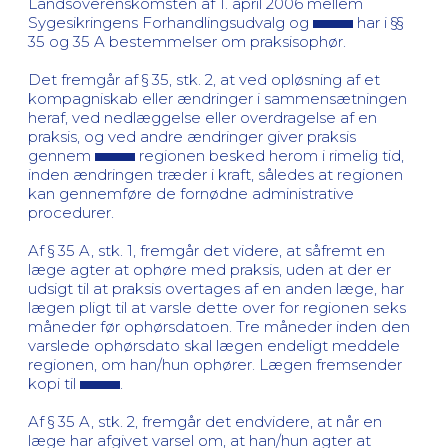
Landsoverenskomsten af 1. april 2006 mellem
Sygesikringens Forhandlingsudvalg og
har i §§
35 og 35 A bestemmelser om praksisophør.
Det fremgår af § 35, stk. 2, at ved opløsning af et
kompagniskab eller ændringer i sammensætningen
heraf, ved nedlæggelse eller overdragelse af en
praksis, og ved andre ændringer giver praksis
gennem
regionen besked herom i rimelig tid,
inden ændringen træder i kraft, således at regionen
kan gennemføre de fornødne administrative
procedurer.
Af § 35 A, stk. 1, fremgår det videre, at såfremt en
læge agter at ophøre med praksis, uden at der er
udsigt til at praksis overtages af en anden læge, har
lægen pligt til at varsle dette over for regionen seks
måneder før ophørsdatoen. Tre måneder inden den
varslede ophørsdato skal lægen endeligt meddele
regionen, om han/hun ophører. Lægen fremsender
kopi til
.
Af § 35 A, stk. 2, fremgår det endvidere, at når en
læge har afgivet varsel om, at han/hun agter at