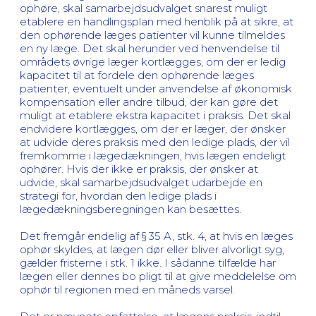
ophøre, skal samarbejdsudvalget snarest muligt
etablere en handlingsplan med henblik på at sikre, at
den ophørende læges patienter vil kunne tilmeldes
en ny læge. Det skal herunder ved henvendelse til
områdets øvrige læger kortlægges, om der er ledig
kapacitet til at fordele den ophørende læges
patienter, eventuelt under anvendelse af økonomisk
kompensation eller andre tilbud, der kan gøre det
muligt at etablere ekstra kapacitet i praksis. Det skal
endvidere kortlægges, om der er læger, der ønsker
at udvide deres praksis med den ledige plads, der vil
fremkomme i lægedækningen, hvis lægen endeligt
ophører. Hvis der ikke er praksis, der ønsker at
udvide, skal samarbejdsudvalget udarbejde en
strategi for, hvordan den ledige plads i
lægedækningsberegningen kan besættes.
Det fremgår endelig af § 35 A, stk. 4, at hvis en læges
ophør skyldes, at lægen dør eller bliver alvorligt syg,
gælder fristerne i stk. 1 ikke. I sådanne tilfælde har
lægen eller dennes bo pligt til at give meddelelse om
ophør til regionen med en måneds varsel.