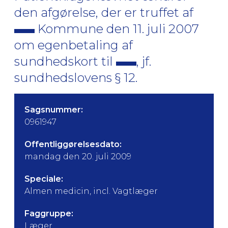
den afgørelse, der er truffet af
Kommune den 11. juli 2007
om egenbetaling af
sundhedskort til
, jf.
sundhedslovens § 12.
Sagsnummer:
0961947
Offentliggørelsesdato:
mandag den 20. juli 2009
Speciale:
Almen medicin, incl. Vagtlæger
Faggruppe:
Læger