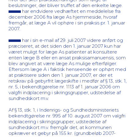
beslutninger, der bliver truffet af den enkelte læge.
har endvidere vedhæftet en meddelelse fra
december 2006 fra læge As hjemmeside, hvoraf
fremgår, at læge A vil ophøre i sin praksis pr. 1. januar
2007.
har i sin e-mail af 29. juli 2007 videre anført og
præciseret, at det siden den 1. januar 2007 kun har
været muligt for læge As patienter at konsultere
enten læge B eller en ansat praksisamanuensis, som
blev angivet at være læge As mulige efterfølger.
Eftersom læge A i faktisk henseende er ophørt med
at praktisere siden den 1. januar 2007, er der et
retskrav på gebyrfrit lægeskifte i medfør af § 13, stk. 1,
nr. 5, i bekendtgørelse nr. 1113 af 1. januar 2006 om
valgfri indplacering i sikringsgrupper, udstedelse af
sundhedskort m.v.
Af § 13, stk. 1, i Indenrigs- og Sundhedsministeriets
bekendtgørelse nr. 995 af 10. august 2007 om valgfri
indplacering i sikringsgrupper, udstedelse af
sundhedskort m.v. fremgår det, at kommunen
opkræver et gebyr på 155 kr. (grundbeløb 2007-