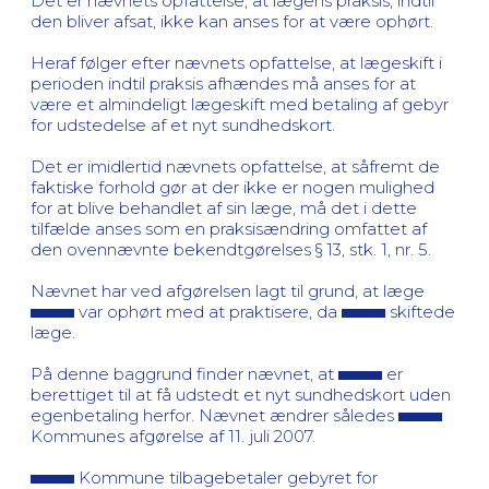
Det er nævnets opfattelse, at lægens praksis, indtil
den bliver afsat, ikke kan anses for at være ophørt.
Heraf følger efter nævnets opfattelse, at lægeskift i
perioden indtil praksis afhændes må anses for at
være et almindeligt lægeskift med betaling af gebyr
for udstedelse af et nyt sundhedskort.
Det er imidlertid nævnets opfattelse, at såfremt de
faktiske forhold gør at der ikke er nogen mulighed
for at blive behandlet af sin læge, må det i dette
tilfælde anses som en praksisændring omfattet af
den ovennævnte bekendtgørelses § 13, stk. 1, nr. 5.
Nævnet har ved afgørelsen lagt til grund, at læge
var ophørt med at praktisere, da
skiftede
læge.
På denne baggrund finder nævnet, at
er
berettiget til at få udstedt et nyt sundhedskort uden
egenbetaling herfor. Nævnet ændrer således
Kommunes afgørelse af 11. juli 2007.
Kommune tilbagebetaler gebyret for