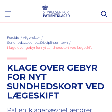
Forside
Afgørelser
Sundhedsvæsenets Disciplinærnævn
Klage over gebyr for nyt sundhedskort ved lægeskift
KLAGE OVER GEBYR
FOR NYT
SUNDHEDSKORT VED
LÆGESKIFT
Patientklagenævnet ændrer