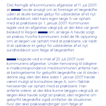
Det fremgår af kommunens afgørelse af 11. juli 2007,
at
havde ansøgt om at foretage et lægeskifte
uden at skulle betale gebyr for udstedelse af et nyt
sundhedskort, idet hans egen læge A var ophørt
med at praktisere pr. 1. januar 2007. Kommunen
lagde ved sin afgørelse vægt på, at der ikke var givet
besked til Region
om, at læge A havde solgt
sin praksis, hvorfor kommunen, indtil de fik oplysning
om, at lægen var ophørt med at praktisere, var nødt
til at opkræve et gebyr for udstedelse af et nyt
sundhedskort som følge af lægeskiftet.
klagede ved e-mail af 23. juli 2007 over
kommunens afgørelse. Under henvisning til tidligere
e-mailkorrespondance med kommunen anførte han,
at betingelserne for gebyrfrit lægeskifte var til stede i
denne sag, idet det ikke siden 1. januar 2007 havde
været muligt at konsultere læge A, som i faktisk
henseende var ophørt med at praktisere. Han
anførte videre, at der ikke kunne lægges vægt på, at
lægen ikke havde solgt sin praksis, idet reglerne om
gebyrfrit lægeskifte også omfatter de situationer,
hvor der sker praksisændringer som følge af