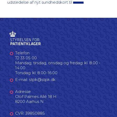
udstedelse af nyt sundhedskort til
.
Telefon
72 33 05 00
Mandag, tirsdag, onsdag og fredag: kl. 8.00 -
14.00
Torsdag: kl. 8.00-16.00
E-mail: stpk@stpk.dk
Adresse
Olof Palmes Allé 18 H
8200 Aarhus N
CVR: 39850885