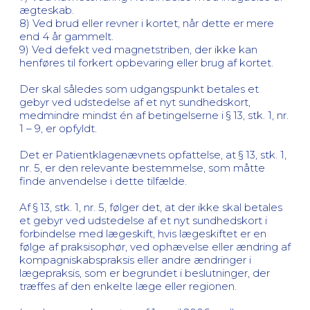
ægteskab.
8) Ved brud eller revner i kortet, når dette er mere
end 4 år gammelt.
9) Ved defekt ved magnetstriben, der ikke kan
henføres til forkert opbevaring eller brug af kortet.
Der skal således som udgangspunkt betales et
gebyr ved udstedelse af et nyt sundhedskort,
medmindre mindst én af betingelserne i § 13, stk. 1, nr.
1 – 9, er opfyldt.
Det er Patientklagenævnets opfattelse, at § 13, stk. 1,
nr. 5, er den relevante bestemmelse, som måtte
finde anvendelse i dette tilfælde.
Af § 13, stk. 1, nr. 5, følger det, at der ikke skal betales
et gebyr ved udstedelse af et nyt sundhedskort i
forbindelse med lægeskift, hvis lægeskiftet er en
følge af praksisophør, ved ophævelse eller ændring af
kompagniskabspraksis eller andre ændringer i
lægepraksis, som er begrundet i beslutninger, der
træffes af den enkelte læge eller regionen.