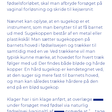
fødselsforløbet, skal man afbryde forsøget på
vaginal forløsning og skride til kejsersnit.
Nævnet kan oplyse, at en sugekop er et
instrument, som man benytter til at få barnet
ud med. Sugekoppen består af en metal eller
plastikskål. Man sætter sugekoppen på
barnets hoved i fødselsvejen og trækker til
samtidig med en ve. Ved trækkene vil man
typisk kunne mærke, at hovedet for hvert træk
følger med ud. Der findes både bløde og hårde
kopper. En hård sugekop er kendetegnet ved,
at den suger sig mere fast til barnets hoved,
og man kan således trække hårdere på den
end på en blød sugekop.
Klager har i sin klage anført, at overlæge
under forsøget med fødsel via naturlig
fødselsvej (vaginalt) af
prøvede at ” … tage