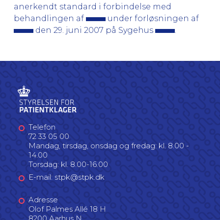
anerkendt standard i forbindelse med
behandlingen af
under forløsningen af
den 29. juni 2007 på Sygehus
.
Telefon
72 33 05 00
Mandag, tirsdag, onsdag og fredag: kl. 8.00 -
14.00
Torsdag: kl. 8.00-16.00
E-mail: stpk@stpk.dk
Adresse
Olof Palmes Allé 18 H
8200 Aarhus N