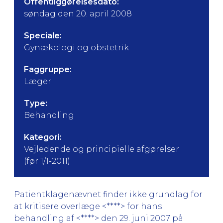
Offentliggørelsesdato:
søndag den 20. april 2008
Speciale:
Gynækologi og obstetrik
Faggruppe:
Læger
Type:
Behandling
Kategori:
Vejledende og principielle afgørelser
(før 1/1-2011)
Patientklagenævnet finder ikke grundlag for
at kritisere overlæge <****> for hans
behandling af <****> den 29. juni 2007 på