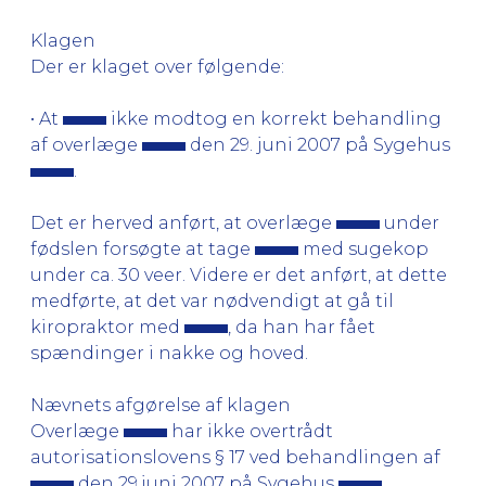
Klagen
Der er klaget over følgende:
• At
ikke modtog en korrekt behandling
af overlæge
den 29. juni 2007 på Sygehus
.
Det er herved anført, at overlæge
under
fødslen forsøgte at tage
med sugekop
under ca. 30 veer. Videre er det anført, at dette
medførte, at det var nødvendigt at gå til
kiropraktor med
, da han har fået
spændinger i nakke og hoved.
Nævnets afgørelse af klagen
Overlæge
har ikke overtrådt
autorisationslovens § 17 ved behandlingen af
den 29.juni 2007 på Sygehus
.