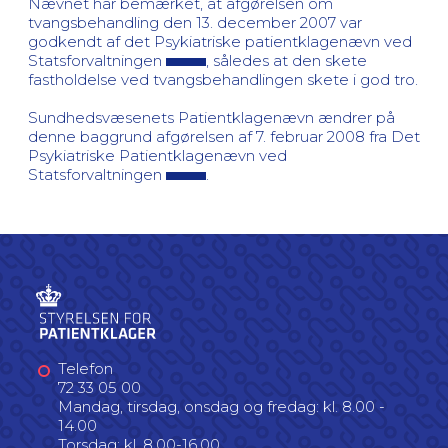
Nævnet har bemærket, at afgørelsen om
tvangsbehandling den 13. december 2007 var
godkendt af det Psykiatriske patientklagenævn ved
Statsforvaltningen
, således at den skete
fastholdelse ved tvangsbehandlingen skete i god tro.
Sundhedsvæsenets Patientklagenævn ændrer på
denne baggrund afgørelsen af 7. februar 2008 fra Det
Psykiatriske Patientklagenævn ved
Statsforvaltningen
.
Telefon
72 33 05 00
Mandag, tirsdag, onsdag og fredag: kl. 8.00 -
14.00
Torsdag: kl. 8.00-16.00