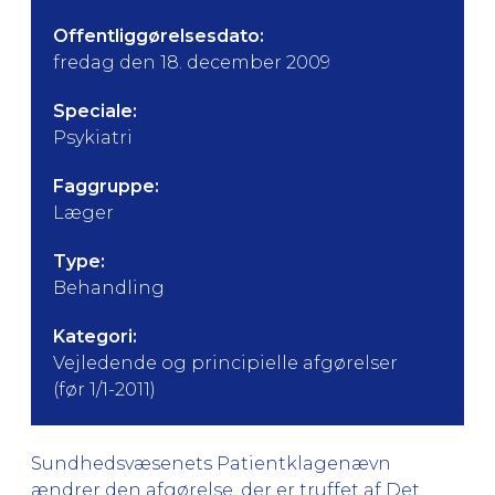
Offentliggørelsesdato:
fredag den 18. december 2009
Speciale:
Psykiatri
Faggruppe:
Læger
Type:
Behandling
Kategori:
Vejledende og principielle afgørelser
(før 1/1-2011)
Sundhedsvæsenets Patientklagenævn
ændrer den afgørelse, der er truffet af Det