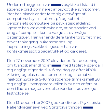
Under indlæggelsen var
s psykiske tilstand i
stigende grad domineret af psykotiske symptomer,
idet han blandt andet følte sig overvåget af
computerudstyr, installeret på og koblet til
personalets computere på psykiatrisk afdeling,
ligesom han var overbevist om, at personalet ved
brug af computer kunne vælge at overvåge
patientstuer. Han var endvidere tankeforstyrret med
privat tankegang, hukommelses- og
indprentningssvækket, ligesom han var
kontaktmæssigt tilbagetrukket og garderet.
Den 27. november 2007 blev der truffet beslutning
om tvangsbehandling af
med tablet Risperdal 1
mg dagligt stigende til 4-6 mg dagligt efter klinisk
virkning og plasmabestemmelse, og alternativt
injektion Zyprexa 5-10 mg stigende til maksimalt 20
mg dagligt. I tvangsprotokollen blev den anført, at
den tilladte magtanvendelse var den nødvendige
fastholdelse.
Den 13. december 2007 godkendte det Psykiatriske
Patientklagenævn ved Statsforvaltningen