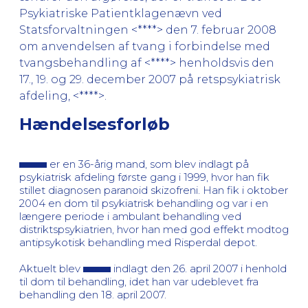
Psykiatriske Patientklagenævn ved
Statsforvaltningen <****> den 7. februar 2008
om anvendelsen af tvang i forbindelse med
tvangsbehandling af <****> henholdsvis den
17., 19. og 29. december 2007 på retspsykiatrisk
afdeling, <****>.
Hændelsesforløb
er en 36-årig mand, som blev indlagt på
psykiatrisk afdeling første gang i 1999, hvor han fik
stillet diagnosen paranoid skizofreni. Han fik i oktober
2004 en dom til psykiatrisk behandling og var i en
længere periode i ambulant behandling ved
distriktspsykiatrien, hvor han med god effekt modtog
antipsykotisk behandling med Risperdal depot.
Aktuelt blev
indlagt den 26. april 2007 i henhold
til dom til behandling, idet han var udeblevet fra
behandling den 18. april 2007.