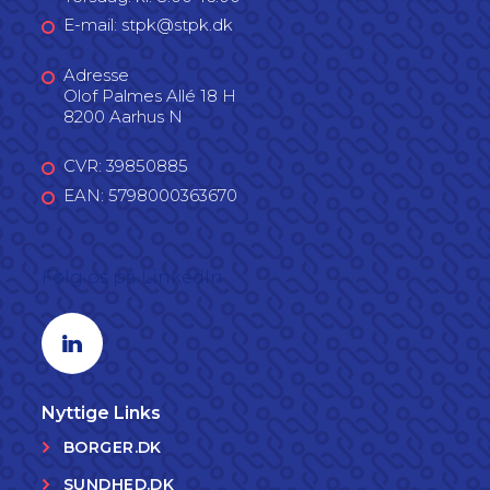
E-mail: stpk@stpk.dk
Adresse
Olof Palmes Allé 18 H
8200 Aarhus N
CVR: 39850885
EAN: 5798000363670
Følg os på LinkedIn
Linkedin profil
Nyttige Links
BORGER.DK
SUNDHED.DK