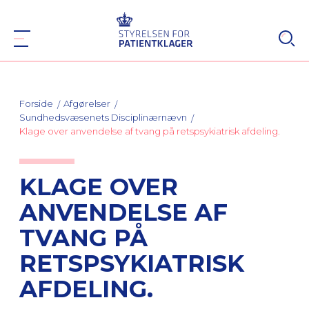
Forside
Afgørelser
Sundhedsvæsenets Disciplinærnævn
Klage over anvendelse af tvang på retspsykiatrisk afdeling.
KLAGE OVER
ANVENDELSE AF
TVANG PÅ
RETSPSYKIATRISK
AFDELING.