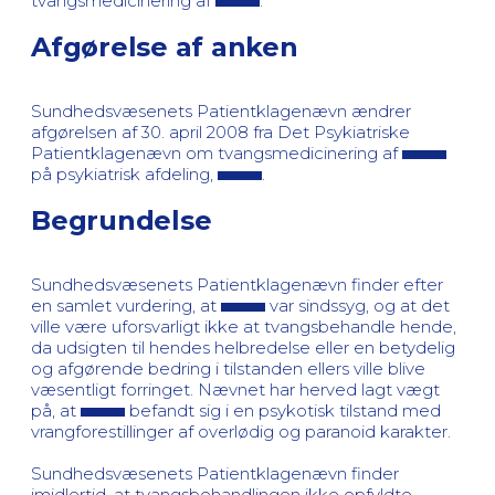
tvangsmedicinering af
.
Afgørelse af anken
Sundhedsvæsenets Patientklagenævn ændrer
afgørelsen af 30. april 2008 fra Det Psykiatriske
Patientklagenævn om tvangsmedicinering af
på psykiatrisk afdeling,
.
Begrundelse
Sundhedsvæsenets Patientklagenævn finder efter
en samlet vurdering, at
var sindssyg, og at det
ville være uforsvarligt ikke at tvangsbehandle hende,
da udsigten til hendes helbredelse eller en betydelig
og afgørende bedring i tilstanden ellers ville blive
væsentligt forringet. Nævnet har herved lagt vægt
på, at
befandt sig i en psykotisk tilstand med
vrangforestillinger af overlødig og paranoid karakter.
Sundhedsvæsenets Patientklagenævn finder
imidlertid, at tvangsbehandlingen ikke opfyldte