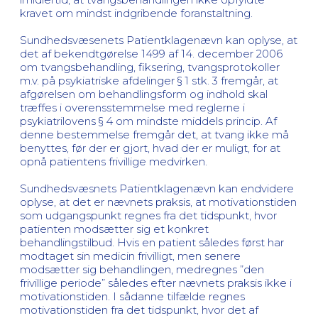
kravet om mindst indgribende foranstaltning.
Sundhedsvæsenets Patientklagenævn kan oplyse, at
det af bekendtgørelse 1499 af 14. december 2006
om tvangsbehandling, fiksering, tvangsprotokoller
m.v. på psykiatriske afdelinger § 1 stk. 3 fremgår, at
afgørelsen om behandlingsform og indhold skal
træffes i overensstemmelse med reglerne i
psykiatrilovens § 4 om mindste middels princip. Af
denne bestemmelse fremgår det, at tvang ikke må
benyttes, før der er gjort, hvad der er muligt, for at
opnå patientens frivillige medvirken.
Sundhedsvæsnets Patientklagenævn kan endvidere
oplyse, at det er nævnets praksis, at motivationstiden
som udgangspunkt regnes fra det tidspunkt, hvor
patienten modsætter sig et konkret
behandlingstilbud. Hvis en patient således først har
modtaget sin medicin frivilligt, men senere
modsætter sig behandlingen, medregnes ”den
frivillige periode” således efter nævnets praksis ikke i
motivationstiden. I sådanne tilfælde regnes
motivationstiden fra det tidspunkt, hvor det af