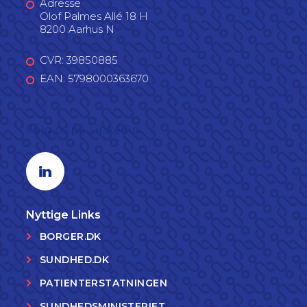
Adresse
Olof Palmes Allé 18 H
8200 Aarhus N
CVR: 39850885
EAN: 5798000363670
Følg os på LinkedIn
Linkedin profil
Nyttige Links
BORGER.DK
SUNDHED.DK
PATIENTERSTATNINGEN
SUNDHEDSMINISTERIET