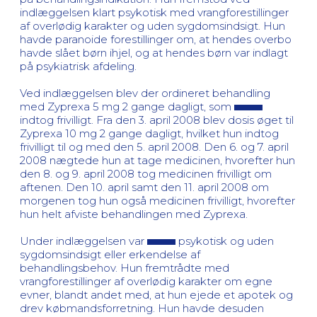
indlæggelsen klart psykotisk med vrangforestillinger
af overlødig karakter og uden sygdomsindsigt. Hun
havde paranoide forestillinger om, at hendes overbo
havde slået børn ihjel, og at hendes børn var indlagt
på psykiatrisk afdeling.
Ved indlæggelsen blev der ordineret behandling
med Zyprexa 5 mg 2 gange dagligt, som
indtog frivilligt. Fra den 3. april 2008 blev dosis øget til
Zyprexa 10 mg 2 gange dagligt, hvilket hun indtog
frivilligt til og med den 5. april 2008. Den 6. og 7. april
2008 nægtede hun at tage medicinen, hvorefter hun
den 8. og 9. april 2008 tog medicinen frivilligt om
aftenen. Den 10. april samt den 11. april 2008 om
morgenen tog hun også medicinen frivilligt, hvorefter
hun helt afviste behandlingen med Zyprexa.
Under indlæggelsen var
psykotisk og uden
sygdomsindsigt eller erkendelse af
behandlingsbehov. Hun fremtrådte med
vrangforestillinger af overlødig karakter om egne
evner, blandt andet med, at hun ejede et apotek og
drev købmandsforretning. Hun havde desuden