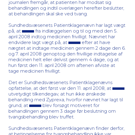
journalen fremgår, at patienten har modsat sig
behandlingen og indtil overlægen herefter beslutter,
at behandlingen skal ske ved tvang.
Sundhedsvæsenets Patientklagenævn har lagt vægt
på, at
fra indlæggelsen og til og med den 5.
april 2008 indtog medicinen frivilligt. Nævnet har
endvidere lagt vægt på, at
efter at have
nægtet at indtage medicinen gennem 2 dage den 6.
og 7. april 2008 genoptog den frivillige indtagelse af
medicinen helt eller delvist gennem 4 dage, og at
hun først den 11. april 2008 om aftenen afviste at
tage medicinen frivilligt.
Det er Sundhedsvæsenets Patientklagenævns
opfattelse, at det først var den 11. april 2008, at
utvetydigt tilkendegav, at hun ikke ønskede
behandling med Zyprexa, hvorfor nævnet har lagt til
grund, at
blev forsøgt motiveret for
behandlingen gennem 3 dage før beslutning om
tvangsbehandling blev truffet.
Sundhedsvæsenets Patientklagenævn finder derfor,
at betingelserne for tvangsbehandling ikke var