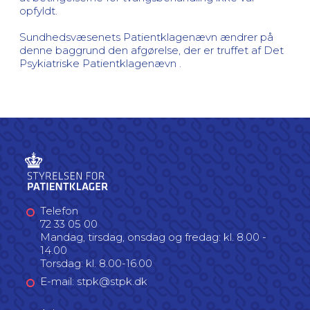
opfyldt.
Sundhedsvæsenets Patientklagenævn ændrer på
denne baggrund den afgørelse, der er truffet af Det
Psykiatriske Patientklagenævn .
Telefon
72 33 05 00
Mandag, tirsdag, onsdag og fredag: kl. 8.00 -
14.00
Torsdag: kl. 8.00-16.00
E-mail: stpk@stpk.dk