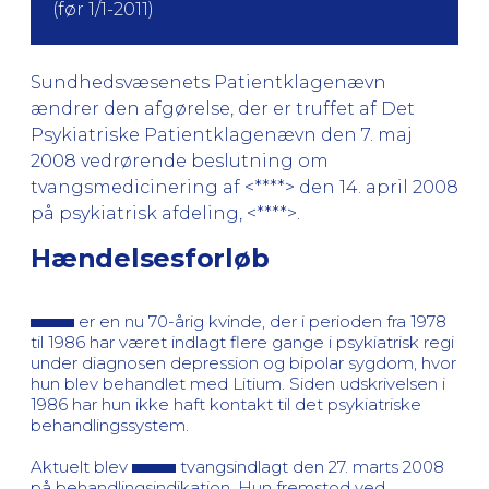
(før 1/1-2011)
Sundhedsvæsenets Patientklagenævn
ændrer den afgørelse, der er truffet af Det
Psykiatriske Patientklagenævn den 7. maj
2008 vedrørende beslutning om
tvangsmedicinering af <****> den 14. april 2008
på psykiatrisk afdeling, <****>.
Hændelsesforløb
er en nu 70-årig kvinde, der i perioden fra 1978
til 1986 har været indlagt flere gange i psykiatrisk regi
under diagnosen depression og bipolar sygdom, hvor
hun blev behandlet med Litium. Siden udskrivelsen i
1986 har hun ikke haft kontakt til det psykiatriske
behandlingssystem.
Aktuelt blev
tvangsindlagt den 27. marts 2008
på behandlingsindikation. Hun fremstod ved