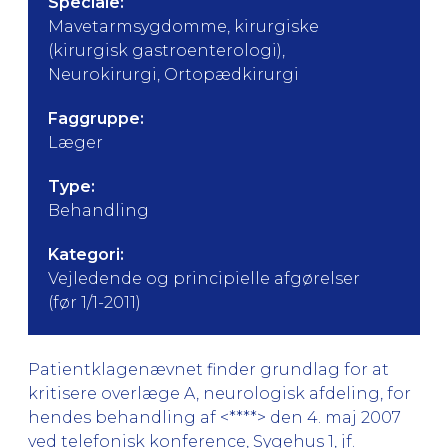
Speciale:
Mavetarmsygdomme, kirurgiske
(kirurgisk gastroenterologi),
Neurokirurgi, Ortopædkirurgi
Faggruppe:
Læger
Type:
Behandling
Kategori:
Vejledende og principielle afgørelser
(før 1/1-2011)
Patientklagenævnet finder grundlag for at
kritisere overlæge A, neurologisk afdeling, for
hendes behandling af <****> den 4. maj 2007
ved telefonisk konference, Sygehus 1, jf.