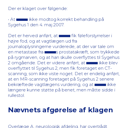
Der er klaget over følgende:
• At
ikke modtog korrekt behandling på
Sygehus 1 den 4. maj 2007.
Det er herved anført, at
fik føleforstyrrelser i
højre fod, og at vagtlægen ud fra
journaloplysningerne vurderede, at der var tale om
en metastase fra
s prostatakræft, som trykkede
på rygmarven, og at han skulle overflyttes til Sygehus
2 omgående. Det er videre anført, at
ikke blev
overflyttet til Sygehus 2, men fik foretaget en CT-
scanning, som ikke viste noget. Det er endelig anført,
at en MR-scanning foretaget på Sygehus 2 senere
bekræftede vagtlægens vurdering, og at
ikke
længere kunne støtte på benet, men måtte sidde i
rullestol.
Nævnets afgørelse af klagen
Overlæge A, neurologisk afdeling, har overtrådt