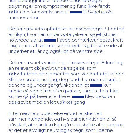
hun på baggrund af de telefonisk forelagte
oplysninger om symptomer og fund ikke fandt
indikation for overflytning af
til Sygehus 2s
traumecenter.
Det er nævnets opfattelse, at reservelæge B foretog
et tilsyn, hvor han under optagelse af sygehistorien
noterede sig, at
havde bemærket nedsat kraft
i højre side af tæerne, som bredte sig til højre side af
underbenet, lår og også lidt på venstre side.
Det er nævnets vurdering, at reservelæge B foretog
en relevant objektivt undersøgelse, som
indbefattede de elementer, som var omfattet af den
kliniske problemstilling, dog fandt han normal kraft i
benene og under gangfunktionen, at
kun
kunne gå ved hjælp af en person, samt at han ikke
kunne gå på tæer eller hæle.
blev desuden
beskrevet med en let usikker gang.
Efter nævnets opfattelse er dette ikke helt
sammenhængende, og hvis gangfunktionen er så
påvirket, at man kun kan gå med støtte af en person,
er det et alvorligt neurologisk tegn, som i denne