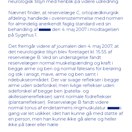
neurologisk tilsyn med henblik på videre udredning.
Nævnet finder, at reservelæge C, ortopædkirurgisk
afdeling, handlede i overensstemmelse med normen
for almindelig anerkendt faglig standard ved sin
behandling af
den 4. maj 2007 i modtagelsen
på Sygehus 1.
Det fremgår videre af journalen den 4. maj 2007, at
det neurologiske tilsyn blev foretaget kl. 15.55 af
reservelæge B. Ved sin undersøgelse fandt
reservelægen normal muskelspænding og kraft i
begge arme og ben og normal følesans for berøring
og stik i ansigt, mave, arme og ben samt i
ridebukseområdet. Der var svage reflekser i begge
arme uden sideforskel, men livlige reflekser uden
sideforskel af begge ben (patella- og
akillessenereflekser) samt normale fodreflekser
(plantarreflekser). Reservelæge B fandt videre
normal tonus af endetarmens ringmuskulatur.
s
gang var let usikker, idet han kunne gå med støtte af
en person, men han kunne ikke gå alene og heller
ikke på tæer eller hæle.