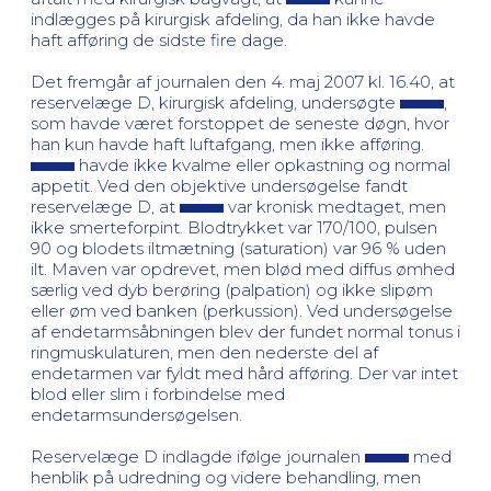
indlægges på kirurgisk afdeling, da han ikke havde
haft afføring de sidste fire dage.
Det fremgår af journalen den 4. maj 2007 kl. 16.40, at
reservelæge D, kirurgisk afdeling, undersøgte
,
som havde været forstoppet de seneste døgn, hvor
han kun havde haft luftafgang, men ikke afføring.
havde ikke kvalme eller opkastning og normal
appetit. Ved den objektive undersøgelse fandt
reservelæge D, at
var kronisk medtaget, men
ikke smerteforpint. Blodtrykket var 170/100, pulsen
90 og blodets iltmætning (saturation) var 96 % uden
ilt. Maven var opdrevet, men blød med diffus ømhed
særlig ved dyb berøring (palpation) og ikke slipøm
eller øm ved banken (perkussion). Ved undersøgelse
af endetarmsåbningen blev der fundet normal tonus i
ringmuskulaturen, men den nederste del af
endetarmen var fyldt med hård afføring. Der var intet
blod eller slim i forbindelse med
endetarmsundersøgelsen.
Reservelæge D indlagde ifølge journalen
med
henblik på udredning og videre behandling, men