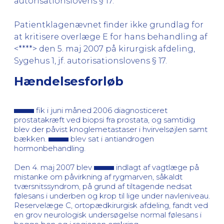
autorisationslovens § 17.
Patientklagenævnet finder ikke grundlag for
at kritisere overlæge E for hans behandling af
<****> den 5. maj 2007 på kirurgisk afdeling,
Sygehus 1, jf. autorisationslovens § 17.
Hændelsesforløb
fik i juni måned 2006 diagnosticeret
prostatakræft ved biopsi fra prostata, og samtidig
blev der påvist knoglemetastaser i hvirvelsøjlen samt
bækken.
blev sat i antiandrogen
hormonbehandling.
Den 4. maj 2007 blev
indlagt af vagtlæge på
mistanke om påvirkning af rygmarven, såkaldt
tværsnitssyndrom, på grund af tiltagende nedsat
følesans i underben og krop til lige under navleniveau.
Reservelæge C, ortopædkirurgisk afdeling, fandt ved
en grov neurologisk undersøgelse normal følesans i