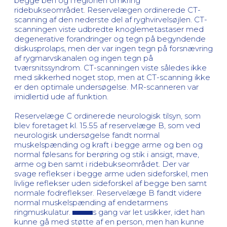
begge ben og i regionen omkring
ridebukseområdet. Reservelægen ordinerede CT-
scanning af den nederste del af ryghvirvelsøjlen. CT-
scanningen viste udbredte knoglemetastaser med
degenerative forandringer og tegn på begyndende
diskusprolaps, men der var ingen tegn på forsnævring
af rygmarvskanalen og ingen tegn på
tværsnitssyndrom. CT-scanningen viste således ikke
med sikkerhed noget stop, men at CT-scanning ikke
er den optimale undersøgelse. MR-scanneren var
imidlertid ude af funktion.
Reservelæge C ordinerede neurologisk tilsyn, som
blev foretaget kl. 15.55 af reservelæge B, som ved
neurologisk undersøgelse fandt normal
muskelspænding og kraft i begge arme og ben og
normal følesans for berøring og stik i ansigt, mave,
arme og ben samt i ridebukseområdet. Der var
svage reflekser i begge arme uden sideforskel, men
livlige reflekser uden sideforskel af begge ben samt
normale fodreflekser. Reservelæge B fandt videre
normal muskelspænding af endetarmens
ringmuskulatur.
s gang var let usikker, idet han
kunne gå med støtte af en person, men han kunne