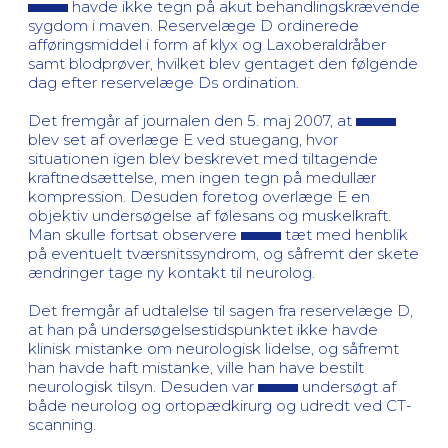
havde ikke tegn på akut behandlingskrævende
sygdom i maven. Reservelæge D ordinerede
afføringsmiddel i form af klyx og Laxoberaldråber
samt blodprøver, hvilket blev gentaget den følgende
dag efter reservelæge Ds ordination.
Det fremgår af journalen den 5. maj 2007, at
blev set af overlæge E ved stuegang, hvor
situationen igen blev beskrevet med tiltagende
kraftnedsættelse, men ingen tegn på medullær
kompression. Desuden foretog overlæge E en
objektiv undersøgelse af følesans og muskelkraft.
Man skulle fortsat observere
tæt med henblik
på eventuelt tværsnitssyndrom, og såfremt der skete
ændringer tage ny kontakt til neurolog.
Det fremgår af udtalelse til sagen fra reservelæge D,
at han på undersøgelsestidspunktet ikke havde
klinisk mistanke om neurologisk lidelse, og såfremt
han havde haft mistanke, ville han have bestilt
neurologisk tilsyn. Desuden var
undersøgt af
både neurolog og ortopædkirurg og udredt ved CT-
scanning.