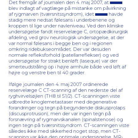
Det fremgår af journalen den 4. maj 2007, at
blev indlagt af vagtlæge på mistanke om påvirkning
af rygmarven (tværsnitssyndrom), idet
havde
stadig mere nedsat følesans i underbenene og
kroppen til lige under navleniveau. Ved den kliniske
undersøgelse fandt reservelæge C, ortopædkirurgisk
afdeling, ved grov neurologisk undersøgelse, at der
var normal følesans i begge ben og i regionen
omkring ridebukseområdet. Der var desuden
normale refleksforhold (patellarreflekser) og ved
undersøgelse for strakt benløft (laseque) var der
smerteudstråling op i højre armhule både ved løft af
højre og venstre ben til 40 grader.
Ifølge journalen den 4. maj 2007 ordinerede
reservelæge C CT-scanning af den nederste del af
ryghvirvelsøjlen (TH8 til S1/2). CT-scanningen viste
udbredte knoglemetastaser med degenerative
forandringer og tegn på begyndende diskusprolaps
(discusprotrusion), men der var ingen tegn på
forsnævring af rygmarvskanalen (spinalstenose) og
ingen tegn på tværsnitssyndrom. CT-scanningen viste
således ikke med sikkerhed noget stop, men CT-
scanning var ikke den optimale undersøgelse. MR-