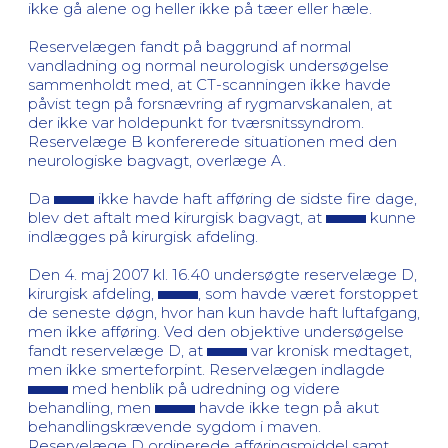
ikke gå alene og heller ikke på tæer eller hæle.
Reservelægen fandt på baggrund af normal
vandladning og normal neurologisk undersøgelse
sammenholdt med, at CT-scanningen ikke havde
påvist tegn på forsnævring af rygmarvskanalen, at
der ikke var holdepunkt for tværsnitssyndrom.
Reservelæge B konfererede situationen med den
neurologiske bagvagt, overlæge A.
Da
ikke havde haft afføring de sidste fire dage,
blev det aftalt med kirurgisk bagvagt, at
kunne
indlægges på kirurgisk afdeling.
Den 4. maj 2007 kl. 16.40 undersøgte reservelæge D,
kirurgisk afdeling,
, som havde været forstoppet
de seneste døgn, hvor han kun havde haft luftafgang,
men ikke afføring. Ved den objektive undersøgelse
fandt reservelæge D, at
var kronisk medtaget,
men ikke smerteforpint. Reservelægen indlagde
med henblik på udredning og videre
behandling, men
havde ikke tegn på akut
behandlingskrævende sygdom i maven.
Reservelæge D ordinerede afføringsmiddel samt