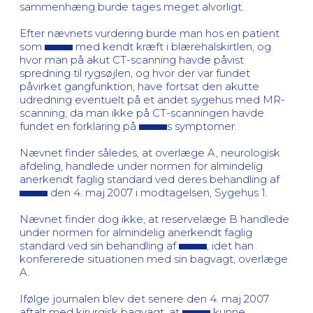
sammenhæng burde tages meget alvorligt.
Efter nævnets vurdering burde man hos en patient
som
med kendt kræft i blærehalskirtlen, og
hvor man på akut CT-scanning havde påvist
spredning til rygsøjlen, og hvor der var fundet
påvirket gangfunktion, have fortsat den akutte
udredning eventuelt på et andet sygehus med MR-
scanning, da man ikke på CT-scanningen havde
fundet en forklaring på
s symptomer.
Nævnet finder således, at overlæge A, neurologisk
afdeling, handlede under normen for almindelig
anerkendt faglig standard ved deres behandling af
den 4. maj 2007 i modtagelsen, Sygehus 1.
Nævnet finder dog ikke, at reservelæge B handlede
under normen for almindelig anerkendt faglig
standard ved sin behandling af
, idet han
konfererede situationen med sin bagvagt, overlæge
A.
Ifølge journalen blev det senere den 4. maj 2007
aftalt med kirurgisk bagvagt, at
kunne