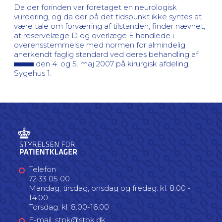
Da der forinden var foretaget en neurologisk
vurdering, og da der på det tidspunkt ikke syntes at
være tale om forværring af tilstanden, finder nævnet,
at reservelæge D og overlæge E handlede i
overensstemmelse med normen for almindelig
anerkendt faglig standard ved deres behandling af
den 4. og 5. maj 2007 på kirurgisk afdeling,
Sygehus 1.
Telefon
72 33 05 00
Mandag, tirsdag, onsdag og fredag: kl. 8.00 -
14.00
Torsdag: kl. 8.00-16.00
E-mail: stpk@stpk.dk