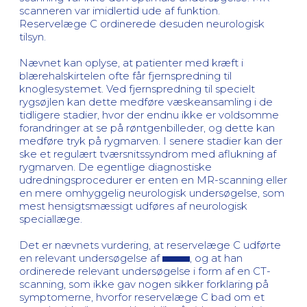
scanneren var imidlertid ude af funktion.
Reservelæge C ordinerede desuden neurologisk
tilsyn.
Nævnet kan oplyse, at patienter med kræft i
blærehalskirtelen ofte får fjernspredning til
knoglesystemet. Ved fjernspredning til specielt
rygsøjlen kan dette medføre væskeansamling i de
tidligere stadier, hvor der endnu ikke er voldsomme
forandringer at se på røntgenbilleder, og dette kan
medføre tryk på rygmarven. I senere stadier kan der
ske et regulært tværsnitssyndrom med aflukning af
rygmarven. De egentlige diagnostiske
udredningsprocedurer er enten en MR-scanning eller
en mere omhyggelig neurologisk undersøgelse, som
mest hensigtsmæssigt udføres af neurologisk
speciallæge.
Det er nævnets vurdering, at reservelæge C udførte
en relevant undersøgelse af
, og at han
ordinerede relevant undersøgelse i form af en CT-
scanning, som ikke gav nogen sikker forklaring på
symptomerne, hvorfor reservelæge C bad om et