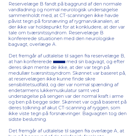
Reservelæge B fandt på baggrund af den normale
vandladning og normal neurologisk undersøgelse
sammenholdt med, at CT-scanningen ikke havde
påvist tegn på forsnævring af rygmarvskanalen, at
der ikke var holdepunkt for at konkludere, at der var
tale om tværsnitssyndrom. Reservelæge B
konfererede situationen med den neurologiske
bagvagt, overlæge A.
Det fremgår af udtalelse til sagen fra reservelæge B,
at han konfererede
med sin bagvagt, og efter
deres skøn mente de ikke, at der var tegn på
medullær tværsnitssyndrom. Skønnet var baseret på,
at reservelægen ikke kunne finde sikre
sensibilitetsudfald, og der var normal spænding af
endetarmens lukkemuskulatur samt ved
undersøgelse på sengen var der normal kraft i arme
og ben på begge sider. Skønnet var også baseret på
deres tolkning af akut CT-scanning af ryggen, som
ikke viste tegn på forsnævringer. Bagvagten tog den
sidste beslutning.
Det fremgår af udtalelse til sagen fra overlæge A, at