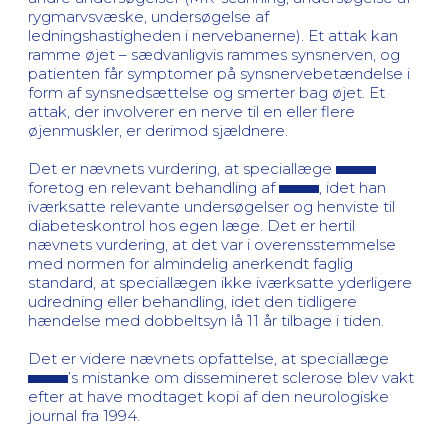
rygmarvsvæske, undersøgelse af
ledningshastigheden i nervebanerne). Et attak kan
ramme øjet – sædvanligvis rammes synsnerven, og
patienten får symptomer på synsnervebetændelse i
form af synsnedsættelse og smerter bag øjet. Et
attak, der involverer en nerve til en eller flere
øjenmuskler, er derimod sjældnere.
Det er nævnets vurdering, at speciallæge
foretog en relevant behandling af
, idet han
iværksatte relevante undersøgelser og henviste til
diabeteskontrol hos egen læge. Det er hertil
nævnets vurdering, at det var i overensstemmelse
med normen for almindelig anerkendt faglig
standard, at speciallægen ikke iværksatte yderligere
udredning eller behandling, idet den tidligere
hændelse med dobbeltsyn lå 11 år tilbage i tiden.
Det er videre nævnets opfattelse, at speciallæge
’s mistanke om dissemineret sclerose blev vakt
efter at have modtaget kopi af den neurologiske
journal fra 1994.