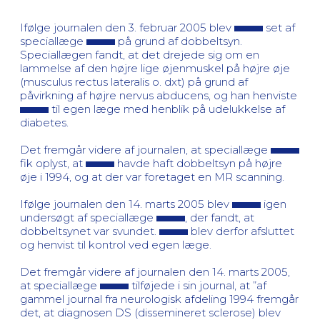
Ifølge journalen den 3. februar 2005 blev
set af
speciallæge
på grund af dobbeltsyn.
Speciallægen fandt, at det drejede sig om en
lammelse af den højre lige øjenmuskel på højre øje
(musculus rectus lateralis o. dxt) på grund af
påvirkning af højre nervus abducens, og han henviste
til egen læge med henblik på udelukkelse af
diabetes.
Det fremgår videre af journalen, at speciallæge
fik oplyst, at
havde haft dobbeltsyn på højre
øje i 1994, og at der var foretaget en MR scanning.
Ifølge journalen den 14. marts 2005 blev
igen
undersøgt af speciallæge
, der fandt, at
dobbeltsynet var svundet.
blev derfor afsluttet
og henvist til kontrol ved egen læge.
Det fremgår videre af journalen den 14. marts 2005,
at speciallæge
tilføjede i sin journal, at ”af
gammel journal fra neurologisk afdeling 1994 fremgår
det, at diagnosen DS (dissemineret sclerose) blev