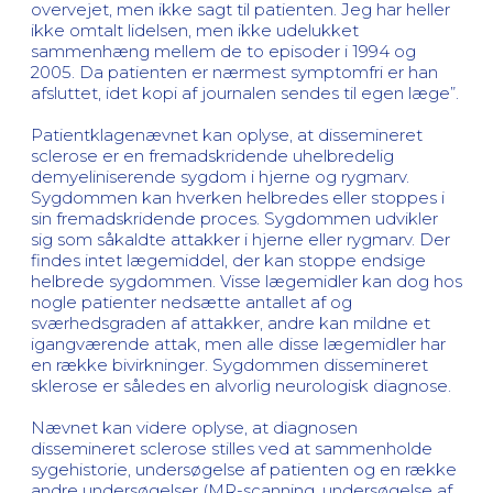
overvejet, men ikke sagt til patienten. Jeg har heller
ikke omtalt lidelsen, men ikke udelukket
sammenhæng mellem de to episoder i 1994 og
2005. Da patienten er nærmest symptomfri er han
afsluttet, idet kopi af journalen sendes til egen læge”.
Patientklagenævnet kan oplyse, at dissemineret
sclerose er en fremadskridende uhelbredelig
demyeliniserende sygdom i hjerne og rygmarv.
Sygdommen kan hverken helbredes eller stoppes i
sin fremadskridende proces. Sygdommen udvikler
sig som såkaldte attakker i hjerne eller rygmarv. Der
findes intet lægemiddel, der kan stoppe endsige
helbrede sygdommen. Visse lægemidler kan dog hos
nogle patienter nedsætte antallet af og
sværhedsgraden af attakker, andre kan mildne et
igangværende attak, men alle disse lægemidler har
en række bivirkninger. Sygdommen dissemineret
sklerose er således en alvorlig neurologisk diagnose.
Nævnet kan videre oplyse, at diagnosen
dissemineret sclerose stilles ved at sammenholde
sygehistorie, undersøgelse af patienten og en række
andre undersøgelser (MR-scanning, undersøgelse af