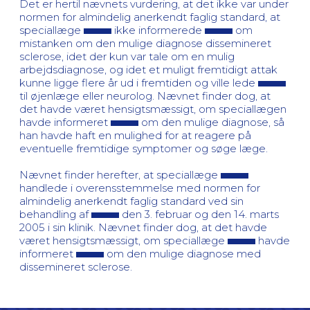
Det er hertil nævnets vurdering, at det ikke var under
normen for almindelig anerkendt faglig standard, at
speciallæge
ikke informerede
om
mistanken om den mulige diagnose dissemineret
sclerose, idet der kun var tale om en mulig
arbejdsdiagnose, og idet et muligt fremtidigt attak
kunne ligge flere år ud i fremtiden og ville lede
til øjenlæge eller neurolog. Nævnet finder dog, at
det havde været hensigtsmæssigt, om speciallægen
havde informeret
om den mulige diagnose, så
han havde haft en mulighed for at reagere på
eventuelle fremtidige symptomer og søge læge.
Nævnet finder herefter, at speciallæge
handlede i overensstemmelse med normen for
almindelig anerkendt faglig standard ved sin
behandling af
den 3. februar og den 14. marts
2005 i sin klinik. Nævnet finder dog, at det havde
været hensigtsmæssigt, om speciallæge
havde
informeret
om den mulige diagnose med
dissemineret sclerose.