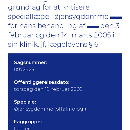
grundlag for at kritisere
speciallæge i øjensygdomme
for hans behandling af
den 3.
februar og den 14. marts 2005 i
sin klinik, jf. lægelovens § 6.
Sagsnummer:
0872426
Offentliggørelsesdato:
torsdag den 19. februar 2009
Speciale:
Øjensygdomme (oftalmologi)
Faggruppe:
Læger