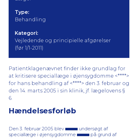
Type:
Behandling
Kategori:
Vejledende og principielle afgørelser
(før 1/1-2011)
Patientklagenævnet finder ikke grundlag for
at kritisere speciallæge i øjensygdomme <****>
for hans behandling af <****> den 3. februar og
den 14. marts 2005 i sin klinik, jf. lægelovens §
6.
Hændelsesforløb
Den 3. februar 2005 blev
undersøgt af
speciallæge i øjensygdomme
på grund af