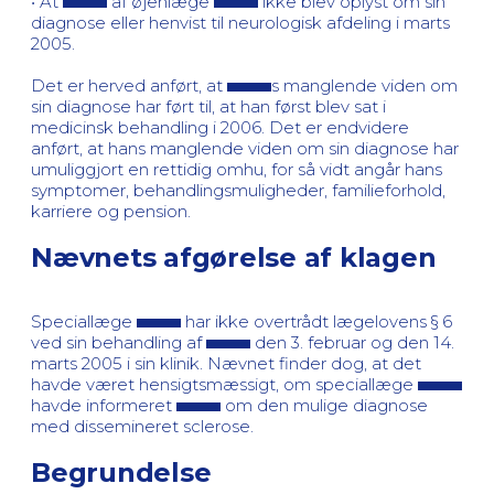
• At
af øjenlæge
ikke blev oplyst om sin
diagnose eller henvist til neurologisk afdeling i marts
2005.
Det er herved anført, at
s manglende viden om
sin diagnose har ført til, at han først blev sat i
medicinsk behandling i 2006. Det er endvidere
anført, at hans manglende viden om sin diagnose har
umuliggjort en rettidig omhu, for så vidt angår hans
symptomer, behandlingsmuligheder, familieforhold,
karriere og pension.
Nævnets afgørelse af klagen
Speciallæge
har ikke overtrådt lægelovens § 6
ved sin behandling af
den 3. februar og den 14.
marts 2005 i sin klinik. Nævnet finder dog, at det
havde været hensigtsmæssigt, om speciallæge
havde informeret
om den mulige diagnose
med dissemineret sclerose.
Begrundelse