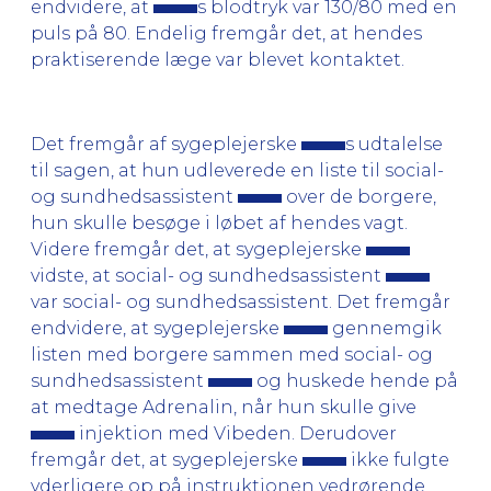
endvidere, at
s blodtryk var 130/80 med en
puls på 80. Endelig fremgår det, at hendes
praktiserende læge var blevet kontaktet.
Det fremgår af sygeplejerske
s udtalelse
til sagen, at hun udleverede en liste til social-
og sundhedsassistent
over de borgere,
hun skulle besøge i løbet af hendes vagt.
Videre fremgår det, at sygeplejerske
vidste, at social- og sundhedsassistent
var social- og sundhedsassistent. Det fremgår
endvidere, at sygeplejerske
gennemgik
listen med borgere sammen med social- og
sundhedsassistent
og huskede hende på
at medtage Adrenalin, når hun skulle give
injektion med Vibeden. Derudover
fremgår det, at sygeplejerske
ikke fulgte
yderligere op på instruktionen vedrørende