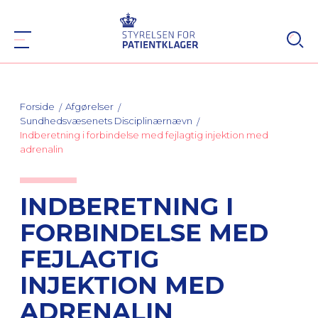
Forside
Afgørelser
Sundhedsvæsenets Disciplinærnævn
Indberetning i forbindelse med fejlagtig injektion med
adrenalin
INDBERETNING I
FORBINDELSE MED
FEJLAGTIG
INJEKTION MED
ADRENALIN