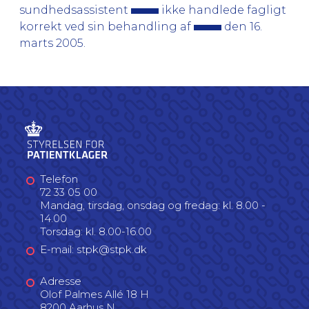
sundhedsassistent
ikke handlede fagligt
korrekt ved sin behandling af
den 16.
marts 2005.
Telefon
72 33 05 00
Mandag, tirsdag, onsdag og fredag: kl. 8.00 -
14.00
Torsdag: kl. 8.00-16.00
E-mail: stpk@stpk.dk
Adresse
Olof Palmes Allé 18 H
8200 Aarhus N