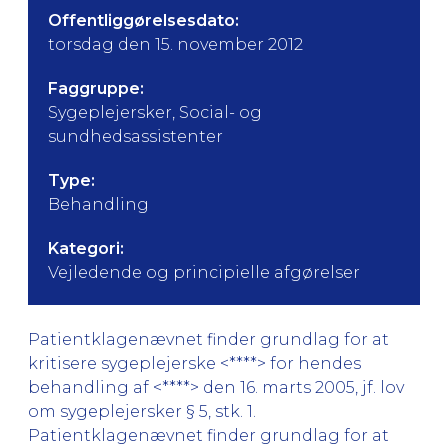
Offentliggørelsesdato:
torsdag den 15. november 2012
Faggruppe:
Sygeplejersker, Social- og
sundhedsassistenter
Type:
Behandling
Kategori:
Vejledende og principielle afgørelser
Patientklagenævnet finder grundlag for at
kritisere sygeplejerske <****> for hendes
behandling af <****> den 16. marts 2005, jf. lov
om sygeplejersker § 5, stk. 1.
Patientklagenævnet finder grundlag for at