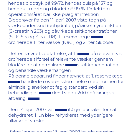
hendes blodtryk på 99/72, hendes puls på 137 og
hendes iltmætning i blodet på 99 %. Defekten i
operationssåret bar ikke præg af infektion.
Blodprøver fra den 11. april 2007 viste tegn på
væskeunderskud (dehydratio), påvirket nyrefunktion
(S-creatinin 203) og påvirkede saltkoncentrationer
(S- K: 5.5 og S-Na: 118). 1. reservelæge
ordinerede 1 liter væske (NaCl) og 2 liter Glucose.
Det er nævnets opfattelse, at 1.
på relevant vis
ordinerede tilførsel af relevante væsker gennem
blodåre for at normalisere
s saltkoncentration
og behandle væskemanglen.
På denne baggrund finder nævnet, at 1. reservelæge
handlede i overensstemmelse med normen for
almindelig anerkendt faglig standard ved sin
behandling af
den 13. april 2007 på kirurgisk
afdeling,
.
Den 14. april 2007 var
ifølge journalen fortsat
dehydreret. Hun blev rehydreret med yderligere
tilførsel af væske.
Ifølge journalen den 16. april 2007 havde stomien