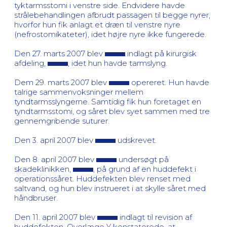
tyktarmsstomi i venstre side. Endvidere havde
strålebehandlingen afbrudt passagen til begge nyrer,
hvorfor hun fik anlagt et dræn til venstre nyre
(nefrostomikateter), idet højre nyre ikke fungerede.
Den 27. marts 2007 blev
indlagt på kirurgisk
afdeling,
, idet hun havde tarmslyng.
Dem 29. marts 2007 blev
opereret. Hun havde
talrige sammenvoksninger mellem
tyndtarmsslyngerne. Samtidig fik hun foretaget en
tyndtarmsstomi, og såret blev syet sammen med tre
gennemgribende suturer.
Den 3. april 2007 blev
udskrevet.
Den 8. april 2007 blev
undersøgt på
skadeklinikken,
, på grund af en huddefekt i
operationssåret. Huddefekten blev renset med
saltvand, og hun blev instrueret i at skylle såret med
håndbruser.
Den 11. april 2007 blev
indlagt til revision af
huddefekten. Overlæge Y konstaterede, at