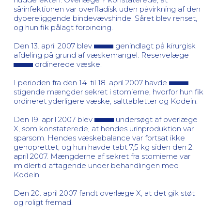
sårinfektionen var overfladisk uden påvirkning af den
dybereliggende bindevævshinde. Såret blev renset,
og hun fik pålagt forbinding.
Den 13. april 2007 blev
genindlagt på kirurgisk
afdeling på grund af væskemangel. Reservelæge
ordinerede væske.
I perioden fra den 14. til 18. april 2007 havde
stigende mængder sekret i stomierne, hvorfor hun fik
ordineret yderligere væske, salttabletter og Kodein.
Den 19. april 2007 blev
undersøgt af overlæge
X, som konstaterede, at hendes urinproduktion var
sparsom. Hendes væskebalance var fortsat ikke
genoprettet, og hun havde tabt 7,5 kg siden den 2.
april 2007. Mængderne af sekret fra stomierne var
imidlertid aftagende under behandlingen med
Kodein.
Den 20. april 2007 fandt overlæge X, at det gik støt
og roligt fremad.