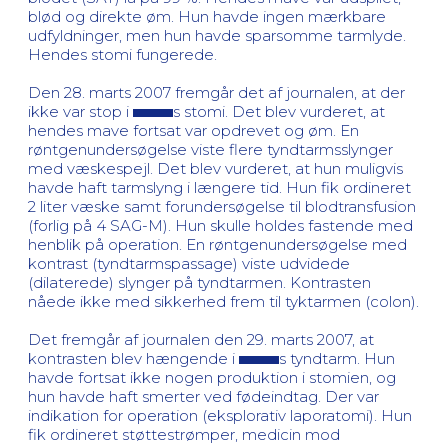
blød og direkte øm. Hun havde ingen mærkbare
udfyldninger, men hun havde sparsomme tarmlyde.
Hendes stomi fungerede.
Den 28. marts 2007 fremgår det af journalen, at der
ikke var stop i
s stomi. Det blev vurderet, at
hendes mave fortsat var opdrevet og øm. En
røntgenundersøgelse viste flere tyndtarmsslynger
med væskespejl. Det blev vurderet, at hun muligvis
havde haft tarmslyng i længere tid. Hun fik ordineret
2 liter væske samt forundersøgelse til blodtransfusion
(forlig på 4 SAG-M). Hun skulle holdes fastende med
henblik på operation. En røntgenundersøgelse med
kontrast (tyndtarmspassage) viste udvidede
(dilaterede) slynger på tyndtarmen. Kontrasten
nåede ikke med sikkerhed frem til tyktarmen (colon).
Det fremgår af journalen den 29. marts 2007, at
kontrasten blev hængende i
s tyndtarm. Hun
havde fortsat ikke nogen produktion i stomien, og
hun havde haft smerter ved fødeindtag. Der var
indikation for operation (eksplorativ laporatomi). Hun
fik ordineret støttestrømper, medicin mod