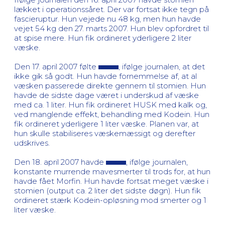
lækket i operationssåret. Der var fortsat ikke tegn på
fascieruptur. Hun vejede nu 48 kg, men hun havde
vejet 54 kg den 27. marts 2007. Hun blev opfordret til
at spise mere. Hun fik ordineret yderligere 2 liter
væske.
Den 17. april 2007 følte
, ifølge journalen, at det
ikke gik så godt. Hun havde fornemmelse af, at al
væsken passerede direkte gennem til stomien. Hun
havde de sidste dage været i underskud af væske
med ca. 1 liter. Hun fik ordineret HUSK med kalk og,
ved manglende effekt, behandling med Kodein. Hun
fik ordineret yderligere 1 liter væske. Planen var, at
hun skulle stabiliseres væskemæssigt og derefter
udskrives.
Den 18. april 2007 havde
, ifølge journalen,
konstante murrende mavesmerter til trods for, at hun
havde fået Morfin. Hun havde fortsat meget væske i
stomien (output ca. 2 liter det sidste døgn). Hun fik
ordineret stærk Kodein-opløsning mod smerter og 1
liter væske.