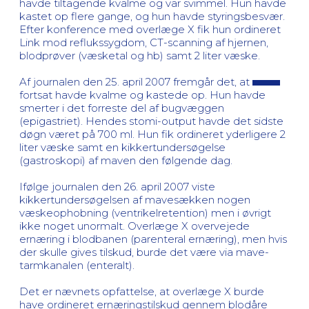
havde tiltagende kvalme og var svimmel. Hun havde
kastet op flere gange, og hun havde styringsbesvær.
Efter konference med overlæge X fik hun ordineret
Link mod reflukssygdom, CT-scanning af hjernen,
blodprøver (væsketal og hb) samt 2 liter væske.
Af journalen den 25. april 2007 fremgår det, at
fortsat havde kvalme og kastede op. Hun havde
smerter i det forreste del af bugvæggen
(epigastriet). Hendes stomi-output havde det sidste
døgn været på 700 ml. Hun fik ordineret yderligere 2
liter væske samt en kikkertundersøgelse
(gastroskopi) af maven den følgende dag.
Ifølge journalen den 26. april 2007 viste
kikkertundersøgelsen af mavesækken nogen
væskeophobning (ventrikelretention) men i øvrigt
ikke noget unormalt. Overlæge X overvejede
ernæring i blodbanen (parenteral ernæring), men hvis
der skulle gives tilskud, burde det være via mave-
tarmkanalen (enteralt).
Det er nævnets opfattelse, at overlæge X burde
have ordineret ernæringstilskud gennem blodåre