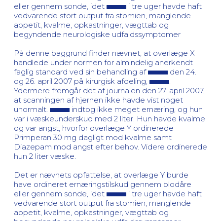
eller gennem sonde, idet
i tre uger havde haft
vedvarende stort output fra stomien, manglende
appetit, kvalme, opkastninger, vægttab og
begyndende neurologiske udfaldssymptomer
På denne baggrund finder nævnet, at overlæge X
handlede under normen for almindelig anerkendt
faglig standard ved sin behandling af
den 24.
og 26. april 2007 på kirurgisk afdeling,
.
Ydermere fremgår det af journalen den 27. april 2007,
at scanningen af hjernen ikke havde vist noget
unormalt.
indtog ikke meget ernæring, og hun
var i væskeunderskud med 2 liter. Hun havde kvalme
og var angst, hvorfor overlæge Y ordinerede
Primperan 30 mg dagligt mod kvalme samt
Diazepam mod angst efter behov. Videre ordinerede
hun 2 liter væske.
Det er nævnets opfattelse, at overlæge Y burde
have ordineret ernæringstilskud gennem blodåre
eller gennem sonde, idet
i tre uger havde haft
vedvarende stort output fra stomien, manglende
appetit, kvalme, opkastninger, vægttab og