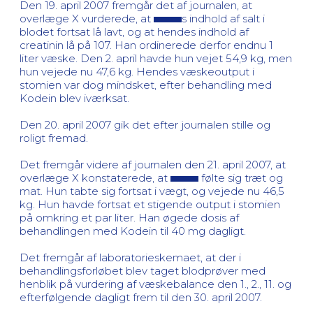
Den 19. april 2007 fremgår det af journalen, at
overlæge X vurderede, at
s indhold af salt i
blodet fortsat lå lavt, og at hendes indhold af
creatinin lå på 107. Han ordinerede derfor endnu 1
liter væske. Den 2. april havde hun vejet 54,9 kg, men
hun vejede nu 47,6 kg. Hendes væskeoutput i
stomien var dog mindsket, efter behandling med
Kodein blev iværksat.
Den 20. april 2007 gik det efter journalen stille og
roligt fremad.
Det fremgår videre af journalen den 21. april 2007, at
overlæge X konstaterede, at
følte sig træt og
mat. Hun tabte sig fortsat i vægt, og vejede nu 46,5
kg. Hun havde fortsat et stigende output i stomien
på omkring et par liter. Han øgede dosis af
behandlingen med Kodein til 40 mg dagligt.
Det fremgår af laboratorieskemaet, at der i
behandlingsforløbet blev taget blodprøver med
henblik på vurdering af væskebalance den 1., 2., 11. og
efterfølgende dagligt frem til den 30. april 2007.