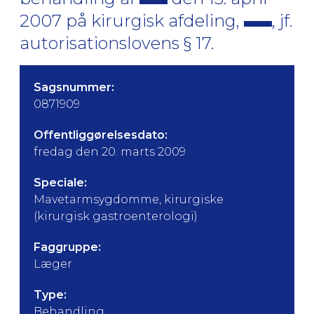
2007 på kirurgisk afdeling,
, jf.
autorisationslovens § 17.
Sagsnummer:
0871909
Offentliggørelsesdato:
fredag den 20. marts 2009
Speciale:
Mavetarmsygdomme, kirurgiske
(kirurgisk gastroenterologi)
Faggruppe:
Læger
Type:
Behandling