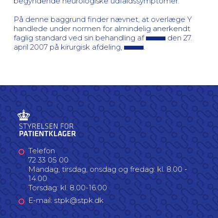
begyndende neurologiske udfaldssymptomer.
På denne baggrund finder nævnet, at overlæge Y
handlede under normen for almindelig anerkendt
faglig standard ved sin behandling af
den 27.
april 2007 på kirurgisk afdeling,
.
Telefon
72 33 05 00
Mandag, tirsdag, onsdag og fredag: kl. 8.00 -
14.00
Torsdag: kl. 8.00-16.00
E-mail: stpk@stpk.dk