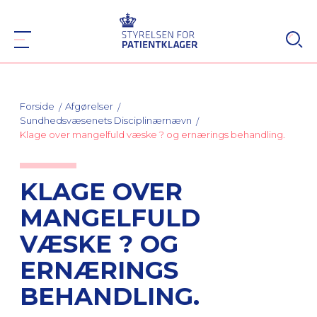
Forside
Afgørelser
Sundhedsvæsenets Disciplinærnævn
Klage over mangelfuld væske ? og ernærings behandling.
KLAGE OVER
MANGELFULD
VÆSKE ? OG
ERNÆRINGS
BEHANDLING.