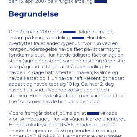
den 13. april 2007 på kirurgisk afdeling,
.
Begrundelse
Den 27. marts 2007 blev
, ifølge journalen,
indlagt på kirurgisk afdeling,
. Hun blev
overflyttet fra et andet sygehus, hvor hun ved en
røntgenundersøgelse havde fået påvist tarmslyng
(tyndtarmsileus). Hun havde tidligere fået anlagt en
stomi (sigmoideostomi) samt nefrostomi på venstre
side på grund af følger af strålebehandling. Hun
havde i 14 dage haft smerter i maven, kvalme og
havde kastet op. Hun havde haft væsentligt nedsat
appetit og havde tabt sig 10 kg. Ca. hver 2. dag
havde hun tyndt flydende væske uden blod i
stomien. Hun havde ikke feber men var meget træt.
I nefrostomien havde hun urin uden blod.
Videre fremgår det af journalen, at
virkede
kronisk medtaget. Hun var vågen, klar og orienteret.
Hendes blodtryk lå på 115/86, hendes puls på 10,
hendes temperatur på 36 og hendes iltmæting i
blodet (SAT) lå på 99 %. Hendes mave var udspilet,