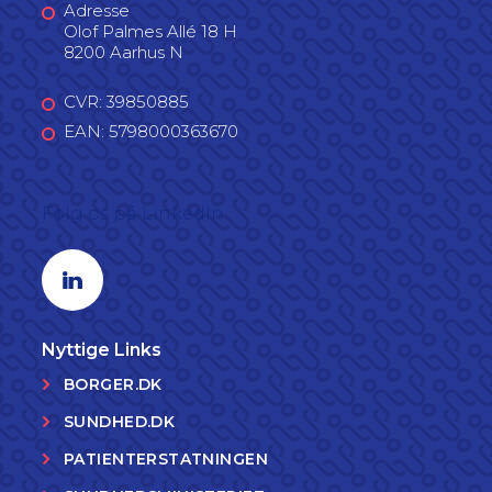
Adresse
Olof Palmes Allé 18 H
8200 Aarhus N
CVR: 39850885
EAN: 5798000363670
Følg os på LinkedIn
Linkedin profil
Nyttige Links
BORGER.DK
SUNDHED.DK
PATIENTERSTATNINGEN