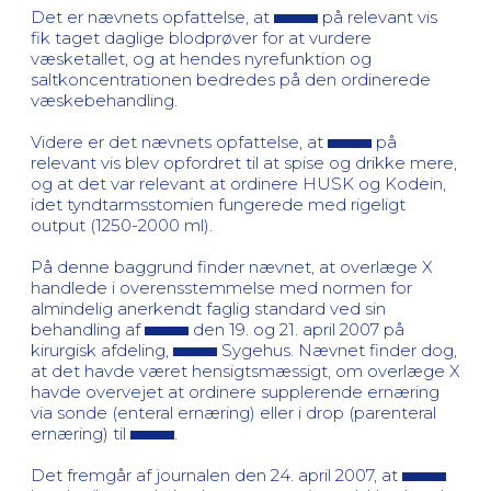
Det er nævnets opfattelse, at
på relevant vis
fik taget daglige blodprøver for at vurdere
væsketallet, og at hendes nyrefunktion og
saltkoncentrationen bedredes på den ordinerede
væskebehandling.
Videre er det nævnets opfattelse, at
på
relevant vis blev opfordret til at spise og drikke mere,
og at det var relevant at ordinere HUSK og Kodein,
idet tyndtarmsstomien fungerede med rigeligt
output (1250-2000 ml).
På denne baggrund finder nævnet, at overlæge X
handlede i overensstemmelse med normen for
almindelig anerkendt faglig standard ved sin
behandling af
den 19. og 21. april 2007 på
kirurgisk afdeling,
Sygehus. Nævnet finder dog,
at det havde været hensigtsmæssigt, om overlæge X
havde overvejet at ordinere supplerende ernæring
via sonde (enteral ernæring) eller i drop (parenteral
ernæring) til
.
Det fremgår af journalen den 24. april 2007, at