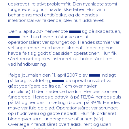
udskrevet, relativt problemfrit. Den nyanlagte stomi
fungerede, og hun havde ikke feber. Hun var i
behandling med antibiotika, og da hendes
infektionstal var faldende, blev hun udskrevet.
Den 8. april 2007 henvendte
sig på skadestuen,
, idet hun havde mistanke om, at
operationssåret var sprunget op. Hendes stomier var
velfungerende. Hun havde ikke haft feber, og hun
havde følt sig godt tilpas siden operationen. Hun fik
såret renset og blev instrueret i at holde såret rent
ved håndbrusning.
Ifølge journalen den 11. april 2007 blev
indlagt
på kirurgisk afdeling,
, da operationssåret var
gået yderligere op fra ca. 1 cm over navlen
(umbilicus) til den nederste bardun. Hendes stomier
fungerede. Hendes blodtryk lå på 112/84, hendes puls
på 131 og hendes iltmæting i blodet på 99 %. Hendes
mave var fuld og blød. Operationssåret var sprunget
op i hudniveau og gabte nedadtil. Hun fik ordineret
blodprøver samt undersøgelse af urinen (stix).
Overlæge Y fandt såret overfladisk, rent og uden