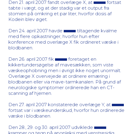
Den 21. april 2007 fandt overlæge X, at
fortsat
tabte i vægt, og at der stadig var et output fra
stomien på omkring et par liter, hvorfor dosis af
Kodein blev øget.
Den 24. april 2007 havde
tiltagende kvalme
med flere opkastninger, hvorfor hun efter
konference med overlæge X fik ordineret væske i
blodbanen.
Den 26. april 2007 fik
foretaget en
kikkertundersøgelse af mavesækken, som viste
væskeophobning men i øvrigt ikke noget unormalt.
Overlæge X overvejede at ordinere ernæring i
blodbanen eller via mave-tarmkanalen. På grund af
neurologiske symptomer ordinerede han en CT-
scanning af hjernen.
Den 27. april 2007 konstaterede overlæge Y, at
fortsat var i væskeunderskud, hvorfor hun ordinerede
væske i blodbanen.
Den 28., 29. og 30. april 2007 udviklede
kramper og tegn på apopleksi med venstresidig