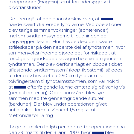
blodpropper (Fragmin) samt forundersøgelse til
blodtransfusion.
Det fremgår af operationsbeskrivelsen, at
havde svært dilaterede tyndtarme. Ved operationen
blev talrige sammenvoksninger (adhærencer)
mellem tyndtarmsslyngerne til bughinden og
bagvæggen løsnet. Hun havde desuden svære
stråleskader på den nederste del af tyndtarmen, hvor
sammenvoksningerne gjorde det for risikabelt at
forsøge at genskabe passagen hele vejen gennem
tyndtarmen. Der blev derfor anlagt en dobbeltløbet
aflastende tyndtarmsstomi (loop-ileostomi), således
at der blev bevaret ca. 250 cm tyndtarm fra
tolvfingertarm til tyndtarmsstomien, som var nok til,
at
efterfølgende kunne ernære sig på vanlig vis
(peroral ernæring). Operationssåret blev syet
sammen med tre gennemgribende suturer
(barduner). Der blev under operationen givet
antibiotika i form af Zinacef 1,5 mg samt
Metronidazol 1,5 mg.
Ifølge journalen forløb perioden efter operationen fra
den 29. marts til den 3. april 2007, hvor
blev