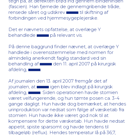
tegn på, at defekten brød ind gennem bindehinden
(fascien). Han fjernede de gennemgribende tråde,
rensede såret og udskrev
til skiftning af
forbindingen ved hjemmesygeplejerske.
Det er nævnets opfattelse, at overlæge Y
behandlede
på relevant vis.
På denne baggrund finder nævnet, at overlæge Y
handlede i overensstemmelse med normen for
almindelig anerkendt faglig standard ved sin
behandling af
den 11. april 2007 på kirurgisk
afdeling,
.
Af journalen den 13. april 2007 fremgår det af
journalen, at
igen blev indlagt på kirurgisk
afdeling,
. Siden operationen havde stomien
været velfungerende, og hun tømte posen ca. 3-4
gange dagligt. Hun havde dog bemærket, at hendes
urinproduktion var nedsat som følge af væsketab fra
stomien. Hun havde ikke været god nok til at
kompensere for dette væsketab. Hun havde nedsat
appetit, spiste sparsomt og havde tendens til
tilbageløb (reflux). Hendes temperatur lå på 36,7,