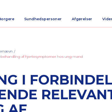
Borgere
Sundhedspersoner
Afgørelser
Vide
nærnævn
t behandling af hjertesymptomer hos ung mand
NG I FORBINDE
ENDE RELEVAN
 AF