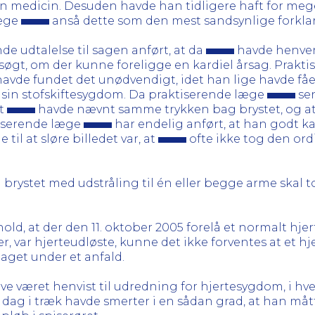
sin medicin. Desuden havde han tidligere haft for me
læge
anså dette som den mest sandsynlige forkl
de udtalelse til sagen anført, at da
havde henven
ersøgt, om der kunne foreligge en kardiel årsag. Prak
havde fundet det unødvendigt, idet han lige havde fåe
 sin stofskiftesygdom. Da praktiserende læge
sen
at
havde nævnt samme trykken bag brystet, og at 
tiserende læge
har endelig anført, at han godt ka
il at sløre billedet var, at
ofte ikke tog den ordi
 brystet med udstråling til én eller begge arme skal tol
hold, at der den 11. oktober 2005 forelå et normalt hj
er, var hjerteudløste, kunne det ikke forventes at et h
get under et anfald.
e været henvist til udredning for hjertesygdom, i hv
dag i træk havde smerter i en sådan grad, at han mått