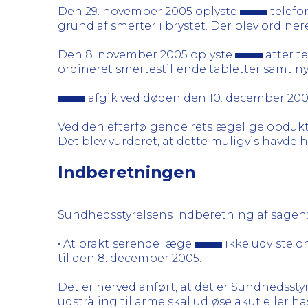
Den 29. november 2005 oplyste
telefo
grund af smerter i brystet. Der blev ordine
Den 8. november 2005 oplyste
atter t
ordineret smertestillende tabletter samt ny
afgik ved døden den 10. december 200
Ved den efterfølgende retslægelige obdukt
Det blev vurderet, at dette muligvis havde
Indberetningen
Sundhedsstyrelsens indberetning af sagen
• At praktiserende læge
ikke udviste 
til den 8. december 2005.
Det er herved anført, at det er Sundhedssty
udstråling til arme skal udløse akut eller 