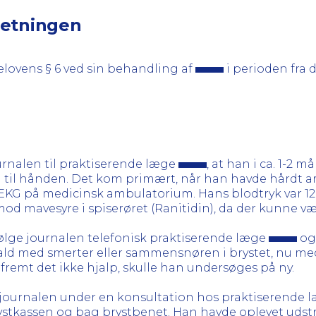
retningen
elovens § 6 ved sin behandling af
i perioden fra d
urnalen til praktiserende læge
, at han i ca. 1-2 
d til hånden. Det kom primært, når han havde hårdt ar
EKG på medicinsk ambulatorium. Hans blodtryk var 120
d mavesyre i spiserøret (Ranitidin), da der kunne vær
ølge journalen telefonisk praktiserende læge
og 
fald med smerter eller sammensnøren i brystet, nu me
åfremt det ikke hjalp, skulle han undersøges på ny.
 journalen under en konsultation hos praktiserende 
ystkassen og bag brystbenet. Han havde oplevet udst