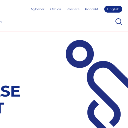
Nyheder
Om os
Karriere
Kontakt
English
n
LSE
T