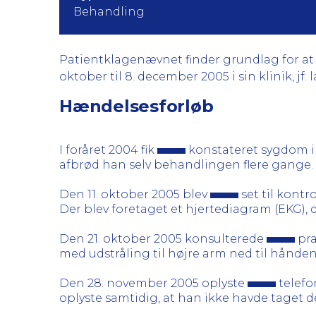
Behandling
Patientklagenævnet finder grundlag for at k
oktober til 8. december 2005 i sin klinik, jf.
Hændelsesforløb
I foråret 2004 fik
konstateret sygdom i
afbrød han selv behandlingen flere gange.
Den 11. oktober 2005 blev
set til kont
Der blev foretaget et hjertediagram (EKG), 
Den 21. oktober 2005 konsulterede
pra
med udstråling til højre arm ned til hånden
Den 28. november 2005 oplyste
telefo
oplyste samtidig, at han ikke havde taget