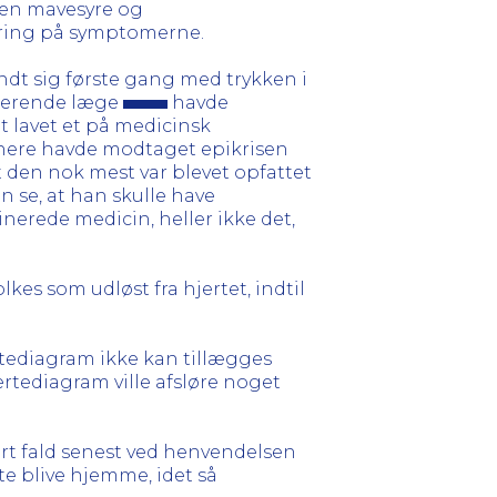
gen mavesyre og
aring på symptomerne.
dt sig første gang med trykken i
tiserende læge
havde
t lavet et på medicinsk
ere havde modtaget epikrisen
den nok mest var blevet opfattet
n se, at han skulle have
nerede medicin, heller ikke det,
kes som udløst fra hjertet, indtil
ertediagram ikke kan tillægges
jertediagram ville afsløre noget
ert fald senest ved henvendelsen
e blive hjemme, idet så