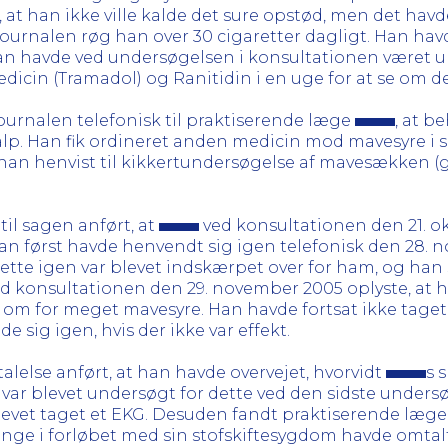
 at han ikke ville kalde det sure opstød, men det ha
ournalen røg han over 30 cigaretter dagligt. Han havd
n havde ved undersøgelsen i konsultationen været u
dicin (Tramadol) og Ranitidin i en uge for at se om de
journalen telefonisk til praktiserende læge
, at 
jalp. Han fik ordineret anden medicin mod mavesyre i 
 han henvist til kikkertundersøgelse af mavesækken (g
 til sagen anført, at
ved konsultationen den 21. o
an først havde henvendt sig igen telefonisk den 28. n
dette igen var blevet indskærpet over for ham, og han
d konsultationen den 29. november 2005 oplyste, a
e om for meget mavesyre. Han havde fortsat ikke taget
 sig igen, hvis der ikke var effekt.
talelse anført, at han havde overvejet, hvorvidt
s 
var blevet undersøgt for dette ved den sidste unders
levet taget et EKG. Desuden fandt praktiserende læg
ange i forløbet med sin stofskiftesygdom havde omtalt 