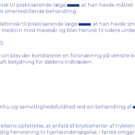
nisk til praktiserende læge
, at han havde måttet
ret smertestillende behandling.
elefonisk til praktiserende læge
, at han havde sme
 medicin mod mavesår og blev henvist til videre under
5.
ion blev der konstateret en forsnævring på venstre
 haft betydning for dødens indtræden.
:
omhu og samvittighedsfuldhed ved sin behandling af
relsens opfattelse, at anfald af brystsmerter af tryk
hastig henvisning til hjerteundersøgelse, i første omga