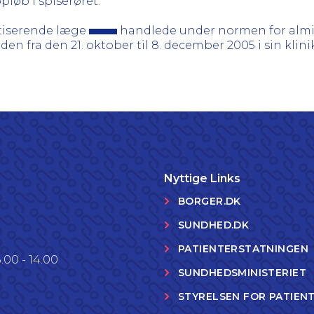
pløb i spiserøret.
tiserende læge
handlede under normen for almi
den fra den 21. oktober til 8. december 2005 i sin klini
Nyttige Links
BORGER.DK
SUNDHED.DK
PATIENTERSTATNINGEN
.00 - 14.00
SUNDHEDSMINISTERIET
STYRELSEN FOR PATIEN