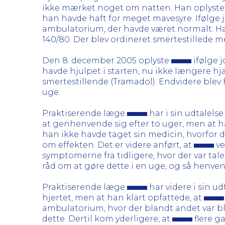
ikke mærket noget om natten. Han oplyste,
han havde haft for meget mavesyre. Ifølge j
ambulatorium, der havde været normalt. Ha
140/80. Der blev ordineret smertestillede me
Den 8. december 2005 oplyste
ifølge 
havde hjulpet i starten, nu ikke længere h
smertestillende (Tramadol). Endvidere blev
uge.
Praktiserende læge
har i sin udtalelse
at genhenvende sig efter to uger, men at h
han ikke havde taget sin medicin, hvorfor 
om effekten. Det er videre anført, at
ve
symptomerne fra tidligere, hvor der var tal
råd om at gøre dette i en uge, og så henvende
Praktiserende læge
har videre i sin ud
hjertet, men at han klart opfattede, at
ambulatorium, hvor der blandt andet var b
dette. Dertil kom yderligere, at
flere g