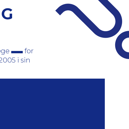
NG
læge
for
2005 i sin