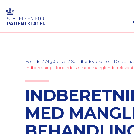
Forside
Afgørelser
Sundhedsvæsenets Discipli
Indberetning i forbindelse med manglende relevan
INDBERETNI
MED MANGL
BEHANDLING