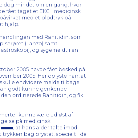
vde dog mindet om en gang, hvor
e fået taget et EKG i medicinsk
påvirket med et blodtryk på
t hjalp.
behandlingen med Ranitidin, som
spiserøret (Lanzo) samt
astroskopi), og sygemeldt i en
ktober 2005 havde fået besked på
ovember 2005. Her oplyste han, at
 skulle endvidere melde tilbage
t han godt kunne genkende
 den ordinerede Ranitidin, og fik
smerter kunne være udløst af
øgelse på medicinsk
e
, at hans alder talte imod
trykken bag brystet, specielt i de