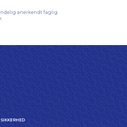
ndelig anerkendt faglig
k.
TSIKKERHED