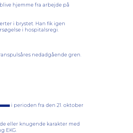
 blive hjemme fra arbejde på
rter i brystet. Han fik igen
søgelse i hospitalsregi.
 kranspulsåres nedadgående gren.
i perioden fra den 21. oktober
kende eller knugende karakter med
ng EKG.