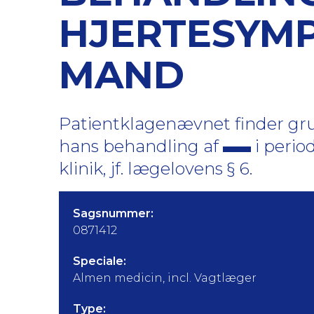
HJERTESYM
MAND
Patientklagenævnet finder gru
hans behandling af
i perio
klinik, jf. lægelovens § 6.
Sagsnummer:
0871412
Speciale:
Almen medicin, incl. Vagtlæger
Type: