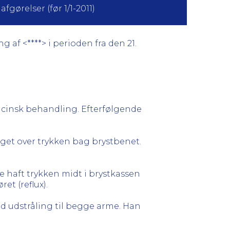
fgørelser (før 1/1-2011)
 af <****> i perioden fra den 21.
cinsk behandling. Efterfølgende
aget over trykken bag brystbenet.
de haft trykken midt i brystkassen
et (reflux).
d udstråling til begge arme. Han