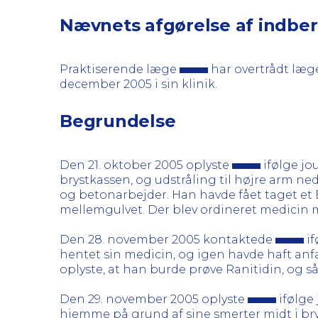
Nævnets afgørelse af indbe
Praktiserende læge
har overtrådt læg
december 2005 i sin klinik.
Begrundelse
Den 21. oktober 2005 oplyste
ifølge jo
brystkassen, og udstråling til højre arm ne
og betonarbejder. Han havde fået taget et 
mellemgulvet. Der blev ordineret medicin mo
Den 28. november 2005 kontaktede
if
hentet sin medicin, og igen havde haft an
oplyste, at han burde prøve Ranitidin, og s
Den 29. november 2005 oplyste
ifølge
hjemme på grund af sine smerter midt i br