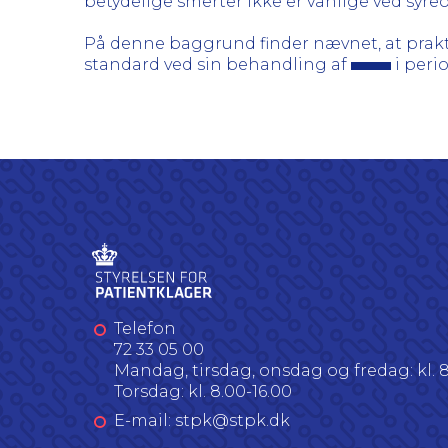
betydelige smerter ikke er vanlige ved syreo
På denne baggrund finder nævnet, at prak
standard ved sin behandling af
i perio
Telefon
72 33 05 00
Mandag, tirsdag, onsdag og fredag: kl. 8
Torsdag: kl. 8.00-16.00
E-mail: stpk@stpk.dk