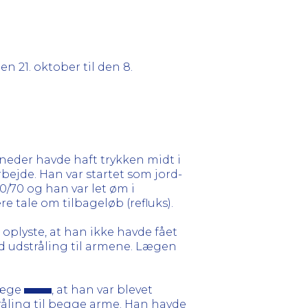
en 21. oktober til den 8.
måneder havde haft trykken midt i
bejde. Han var startet som jord-
/70 og han var let øm i
e tale om tilbageløb (refluks).
oplyste, at han ikke havde fået
d udstråling til armene. Lægen
læge
, at han var blevet
råling til begge arme. Han havde