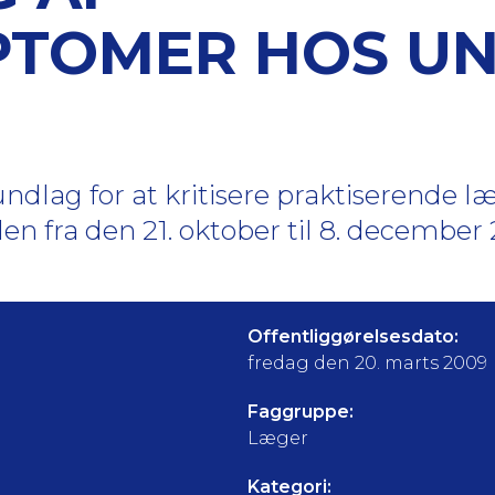
PTOMER HOS U
ndlag for at kritisere praktiserende 
den fra den 21. oktober til 8. december 
Offentliggørelsesdato:
fredag den 20. marts 2009
Faggruppe:
Læger
Kategori: