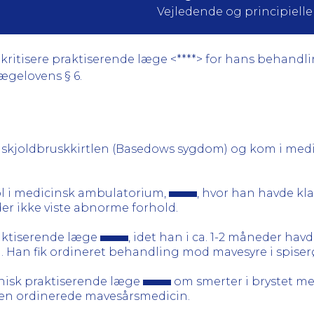
Vejledende og principielle a
ritisere praktiserende læge <****> for hans behandling
 lægelovens § 6.
 skjoldbruskkirtlen (Basedows sygdom) og kom i medi
rol i medicinsk ambulatorium,
, hvor han havde kl
der ikke viste abnorme forhold.
ktiserende læge
, idet han i ca. 1-2 måneder hav
. Han fik ordineret behandling mod mavesyre i spiserør
nisk praktiserende læge
om smerter i brystet me
 den ordinerede mavesårsmedicin.