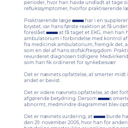
perioder, hvor han havde undladt at tage 
reflukssymptomer, hvorfor praktiserende 
Praktiserende læge
har i en suppleren
brystet, var hans første reaktion at få und
foreslået
at få taget et EKG, men han 
ambulatorium i forbindelse med kontrol af
fra medicinsk ambulatorium, fremgik det, 
som en del af hans stofskiftesygdom. Prak
revurderet diagnosen tidligere. Medvirkende t
som han fik ordineret for synkebesvær.
Det er nævnets opfattelse, at smerter midt i
andet er bevist.
Det er videre nævnets opfattelse, at det for
afgørende betydning. Dersom
s smert
abnormt, medmindre diagrammet blev opta
Det er nævnets vurdering, at
burde hav
den 29. november 2005, hvor han for anden 