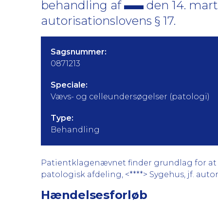
behandling af
den 14. mart
autorisationslovens § 17.
Sagsnummer:
0871213
Speciale:
Vævs- og celleundersøgelser (patologi)
Type:
Behandling
Patientklagenævnet finder grundlag for at k
patologisk afdeling, <****> Sygehus, jf. autor
Hændelsesforløb