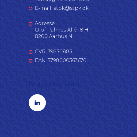
E-mail: stpk@stpk.dk
Adresse
Olof Palmes Allé 18 H
8200 Aarhus N
CVR: 39850885
EAN: 5798000363670
Følg os på LinkedIn
Linkedin profil