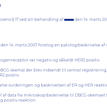
n
ovens § 17 ved sin behandling af
den 14. marts 20
den 14. marts 2007 foretog en patologibeskrivelse af
rogenreceptor var negativ og såkaldt HER2 positiv.
BCG-skema) der blev indsendt til central registrering
2 positiv.
elve vurderingen og beskrivelsen af ER og HER reakti
l af data fra mikroskopibeskrivelse til DBCG-skemaet 
ig positiv reaktion.