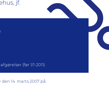
hus, jf.
9
fgørelser (før 1/1-2011)
> den 14. marts 2007 på