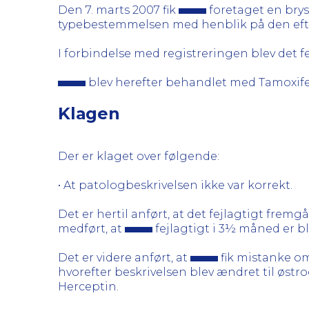
Den 7. marts 2007 fik
foretaget en bry
typebestemmelsen med henblik på den eft
I forbindelse med registreringen blev det fej
blev herefter behandlet med Tamoxife
Klagen
Der er klaget over følgende:
• At patologbeskrivelsen ikke var korrekt.
Det er hertil anført, at det fejlagtigt frem
medført, at
fejlagtigt i 3½ måned er 
Det er videre anført, at
fik mistanke om
hvorefter beskrivelsen blev ændret til øst
Herceptin.