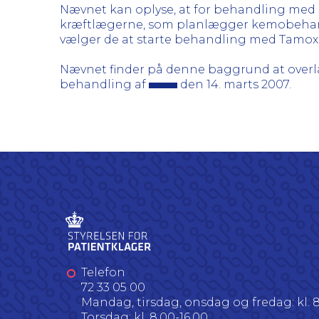
Nævnet kan oplyse, at for behandling med st
kræftlægerne, som planlægger kemobehand
vælger de at starte behandling med Tamoxif
Nævnet finder på denne baggrund at ove
behandling af
den 14. marts 2007.
Telefon
72 33 05 00
Mandag, tirsdag, onsdag og fredag: kl. 8
Torsdag: kl. 8.00-16.00