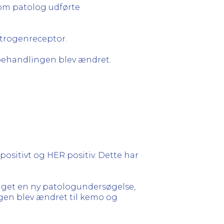
om patolog udførte
østrogenreceptor.
 behandlingen blev ændret.
 positivt og HER positiv. Dette har
taget en ny patologundersøgelse,
ngen blev ændret til kemo og