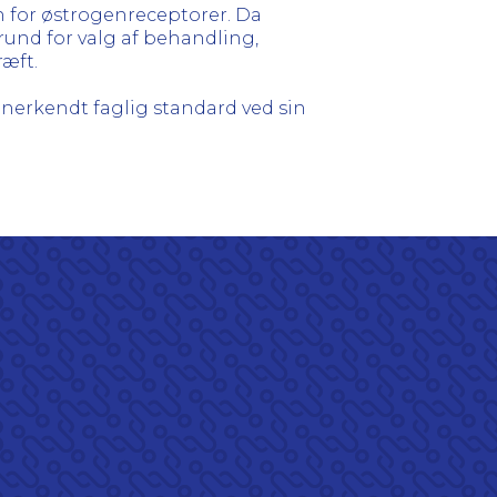
n for østrogenreceptorer. Da
nd for valg af behandling,
æft.
nerkendt faglig standard ved sin