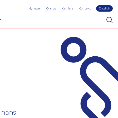
Nyheder
Om os
Karriere
Kontakt
English
n
 hans