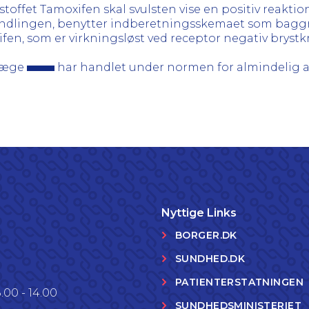
offet Tamoxifen skal svulsten vise en positiv reaktio
lingen, benytter indberetningsskemaet som baggru
en, som er virkningsløst ved receptor negativ brystkr
rlæge
har handlet under normen for almindelig a
Nyttige Links
BORGER.DK
SUNDHED.DK
PATIENTERSTATNINGEN
.00 - 14.00
SUNDHEDSMINISTERIET