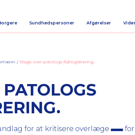
Borgere
Sundhedspersoner
Afgørelser
Vide
nærnævn
Klage over patologs fejlregistrering.
 PATOLOGS
RERING.
ndlag for at kritisere overlæge
for