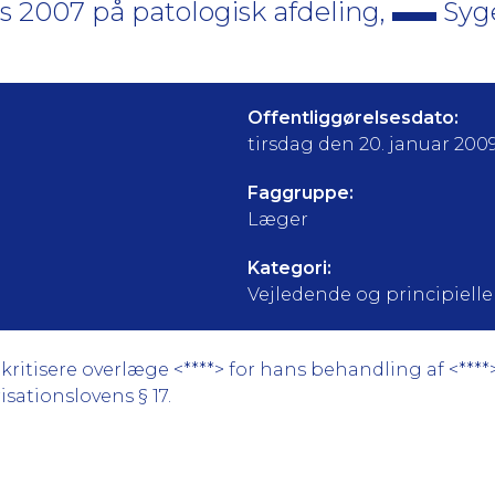
s 2007 på patologisk afdeling,
Syge
Offentliggørelsesdato:
tirsdag den 20. januar 200
Faggruppe:
Læger
Kategori:
Vejledende og principielle a
ritisere overlæge <****> for hans behandling af <****
isationslovens § 17.