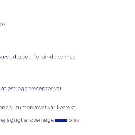
07.
 væv udtaget i forbindelse med
, at østrogenreceptor var
onen i tumorvævet var korrekt.
fejlagtigt af overlæge
blev