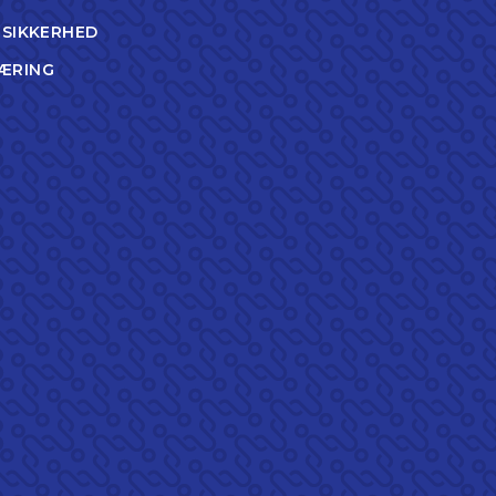
TSIKKERHED
ÆRING