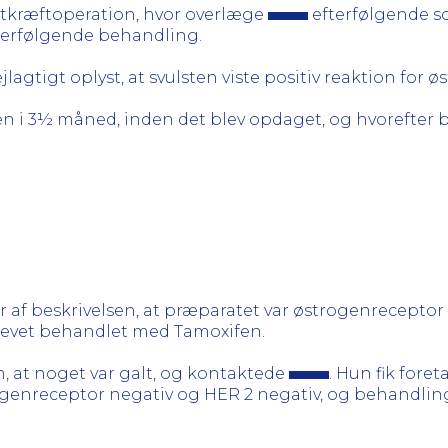
stkræftoperation, hvor overlæge
efterfølgende s
erfølgende behandling.
lagtigt oplyst, at svulsten viste positiv reaktion for 
n i 3½ måned, inden det blev opdaget, og hvorefter
går af beskrivelsen, at præparatet var østrogenreceptor
blevet behandlet med Tamoxifen.
, at noget var galt, og kontaktede
. Hun fik fore
rogenreceptor negativ og HER 2 negativ, og behandli