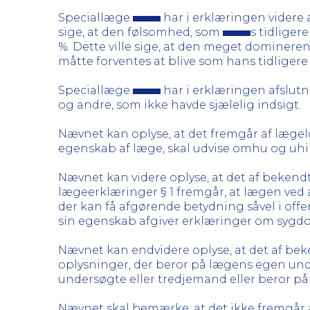
Speciallæge
har i erklæringen videre a
sige, at den følsomhed, som
s tidlige
%. Dette ville sige, at den meget dominer
måtte forventes at blive som hans tidligere
Speciallæge
har i erklæringen afslutn
og andre, som ikke havde sjælelig indsigt.
Nævnet kan oplyse, at det fremgår af lægelov
egenskab af læge, skal udvise omhu og uhi
Nævnet kan videre oplyse, at det af bekendtg
lægeerklæringer § 1 fremgår, at lægen ved 
der kan få afgørende betydning såvel i offe
sin egenskab afgiver erklæringer om sygdo
Nævnet kan endvidere oplyse, at det af beke
oplysninger, der beror på lægens egen unde
undersøgte eller tredjemand eller beror på j
Nævnet skal bemærke, at det ikke fremgår 