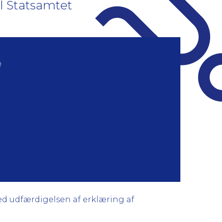
il Statsamtet
9
med udfærdigelsen af erklæring af