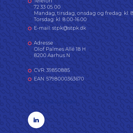
Telefon
72 33 05 00
Mandag, tirsdag, onsdag og fredag: kl. 8
Torsdag: kl. 8.00-16.00
E-mail: stpk@stpk.dk
Adresse
Olof Palmes Allé 18 H
8200 Aarhus N
CVR: 39850885
EAN: 5798000363670
Følg os på LinkedIn
Linkedin profil