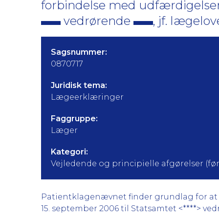
forbindelse med udfærdigelsen 
vedrørende
, jf. lægelove
Sagsnummer:
0870717
Juridisk tema:
Lægeerklæringer
Faggruppe:
Læger
Kategori:
Vejledende og principielle afgørelser (før 
Patientklagenævnet finder grundlag for at k
15. september 2006 til Statsamtet <****> vedrø