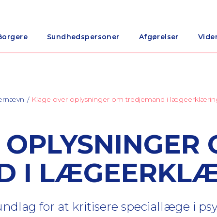
Borgere
Sundhedspersoner
Afgørelser
Vide
nærnævn
Klage over oplysninger om tredjemand i lægeerklærin
 OPLYSNINGER
D I LÆGEERKL
lag for at kritisere speciallæge i psy