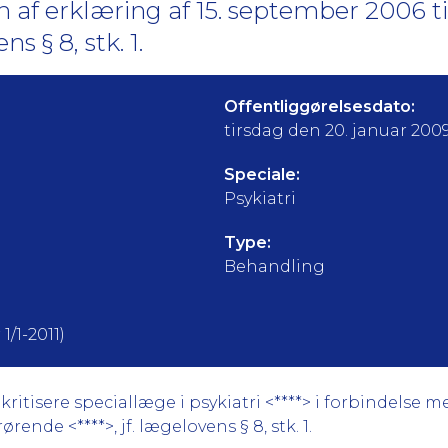
af erklæring af 15. september 2006 t
ns § 8, stk. 1.
Offentliggørelsesdato:
tirsdag den 20. januar 200
Speciale:
Psykiatri
Type:
Behandling
1/1-2011)
ritisere speciallæge i psykiatri <****> i forbindelse 
rende <****>, jf. lægelovens § 8, stk. 1.