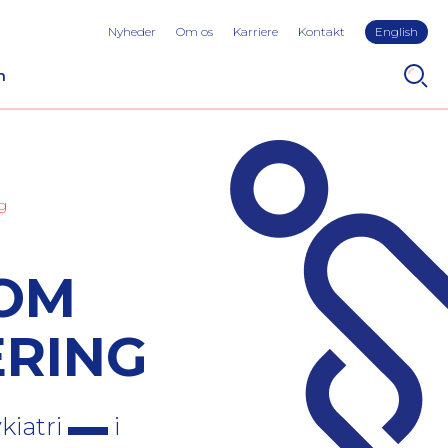
Nyheder
Om os
Karriere
Kontakt
English
n
g
 OM
ÆRING
kiatri
i