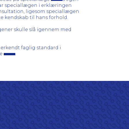
ar speciallægen i erklæringen
onsultation, ligesom speciallægen
te kendskab til hans forhold.
e gener skulle slå igennem med
rkendt faglig standard i
de
.