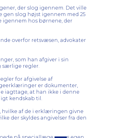
gener, der slog igennem. Det ville
ge gen slog højst igennem med 25
ke igennem hos børnene, der
nde overfor retsvæsen, advokater
inger, som han afgiver i sin
særlige regler.
gler for afgivelse af
lægeerklæringer er dokumenter,
je iagttage, at han ikke i denne
gt kendskab til.
 hvilke af de i erklæringen givne
ke der skyldes angivelser fra den
eroede på speciallæge
s egen