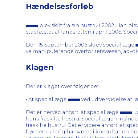
Hændelsesforløb
blev skilt fra sin hustru i 2002. Han b
stadfæstet af landsretten i april 2006. Speci
Den 15. september 2006 skrev speciallæge
velmanipulerende overfor retsvæsen, advoka
Klagen
Der er klaget over følgende:
• At speciallæge
ved udfærdigelse af l
Det er herved anført, at speciallæge
ud
hans fraskilte hustru. Speciallægen insinue
fraskilte hustru. Det er videre anført, at
børnene aldrig har været i konsultation hos