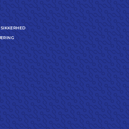
TSIKKERHED
ÆRING