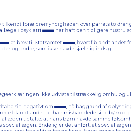
lev tilkendt forældremyndigheden over parrets to dreng
allæge i psykiatri
har haft den tidligere hustru 
et brev til Statsamtet
, hvoraf blandt andet 
ter og andre, som ikke havde sjælelig indsigt.
ægeerklæringen ikke udviste tilstrækkelig omhu og u
talte sig negativt om
, på baggrund af oplysnin
rede blandt andet, at han mishandlede sine børn og ha
 speciallægen udtalte, at hans børn havde samme følso
 speciallægen. Endelig er det anført, at speciallægen