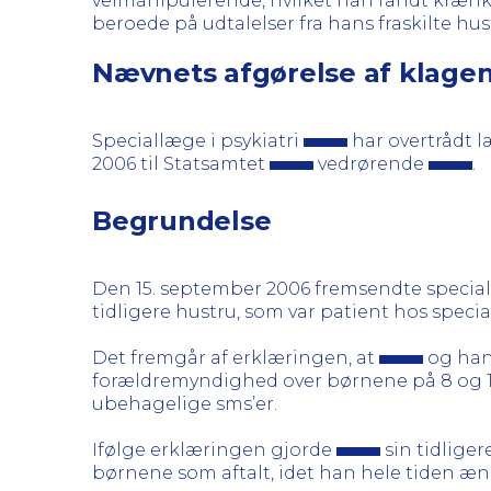
velmanipulerende, hvilket han fandt krænk
beroede på udtalelser fra hans fraskilte hus
Nævnets afgørelse af klage
Speciallæge i psykiatri
har overtrådt l
2006 til Statsamtet
vedrørende
.
Begrundelse
Den 15. september 2006 fremsendte speci
tidligere hustru, som var patient hos speci
Det fremgår af erklæringen, at
og hans
forældremyndighed over børnene på 8 og 10 
ubehagelige sms’er.
Ifølge erklæringen gjorde
sin tidlige
børnene som aftalt, idet han hele tiden æn