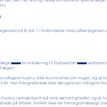
ende, idet han aldrig havde konsulteret speciallægen
tru.
n
ægelovens § 8, stk. 1, i forbindelse med udfærdigelsen 
allæge
en erklæring til Statsamtet
vedrøren
allægen.
 tidligere hustru ikke kunne enes om noget, og at h
år. Han fotograferede ikke længere sin tidligere hu
re hustru opmærksom på sine særrettigheder, og at hun 
drede på aftaler, hvilket ikke var hensigtsmæssigt ov