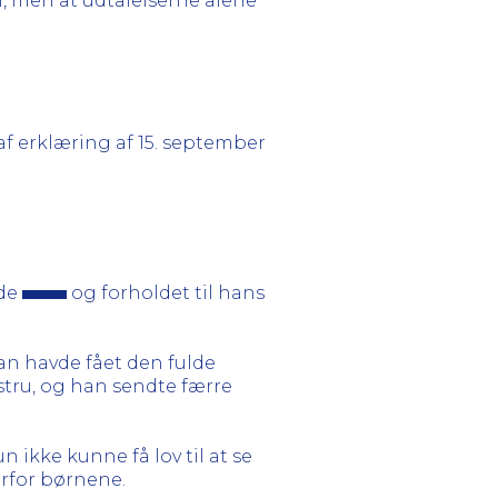
, men at udtalelserne alene
af erklæring af 15. september
de
og forholdet til hans
an havde fået den fulde
stru, og han sendte færre
ikke kunne få lov til at se
erfor børnene.