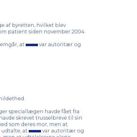
e af byretten, hvilket blev
som patient siden november 2004.
fremgår, at
var autoritær og
hildethed.
ger speciallægen havde fået fra
vde skrevet trusselbreve til sin
mhed som deres mor, men at
 udtalte, at
var autoritær og