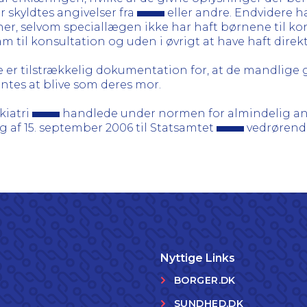
r skyldtes angivelser fra
eller andre. Endvidere h
ner, selvom speciallægen ikke har haft børnene til k
m til konsultation og uden i øvrigt at have haft direk
kke er tilstrækkelig dokumentation for, at de mandlig
ntes at blive som deres mor.
kiatri
handlede under normen for almindelig ane
 af 15. september 2006 til Statsamtet
vedrøren
Nyttige Links
BORGER.DK
SUNDHED.DK