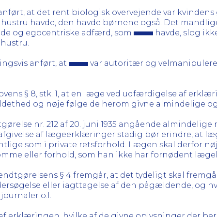
nført, at det rent biologisk overvejende var kvindens 
re hustru havde, den havde børnene også. Det mandli
ende og egocentriske adfærd, som
havde, slog ik
 hustru.
ingsvis anført, at
var autoritær og velmanipulere
ens § 8, stk. 1, at en læge ved udfærdigelse af erklær
ldethed og nøje følge de herom givne almindelige og 
ørelse nr. 212 af 20. juni 1935 angående almindelige re
afgivelse af lægeerklæringer stadig bør erindre, at 
ntlige som i private retsforhold. Lægen skal derfor nø
mme eller forhold, som han ikke har fornødent lægeli
ndtgørelsens § 4 fremgår, at det tydeligt skal fremgå,
rsøgelse eller iagttagelse af den pågældende, og hvil
ournaler o.l.
af erklæringen, hvilke af de givne oplysninger der b