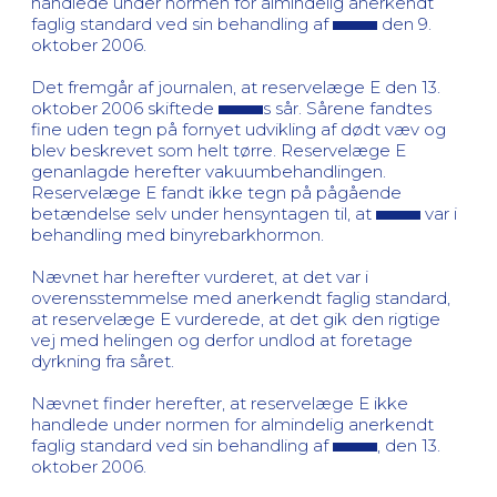
handlede under normen for almindelig anerkendt
faglig standard ved sin behandling af
den 9.
oktober 2006.
Det fremgår af journalen, at reservelæge E den 13.
oktober 2006 skiftede
s sår. Sårene fandtes
fine uden tegn på fornyet udvikling af dødt væv og
blev beskrevet som helt tørre. Reservelæge E
genanlagde herefter vakuumbehandlingen.
Reservelæge E fandt ikke tegn på pågående
betændelse selv under hensyntagen til, at
var i
behandling med binyrebarkhormon.
Nævnet har herefter vurderet, at det var i
overensstemmelse med anerkendt faglig standard,
at reservelæge E vurderede, at det gik den rigtige
vej med helingen og derfor undlod at foretage
dyrkning fra såret.
Nævnet finder herefter, at reservelæge E ikke
handlede under normen for almindelig anerkendt
faglig standard ved sin behandling af
, den 13.
oktober 2006.