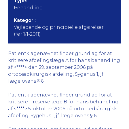
Type:
Behandling
Kategori:
Vejledende og principielle afgørelser
(før 1/1-2011)
Patientklagenævnet finder grundlag for at
kritisere afdelingslæge A for hans behandling
af <****> den 29. september 2006 på
ortopædkirurgisk afdeling, Sygehus 1, jf.
lægelovens § 6.
Patientklagenævnet finder grundlag for at
kritisere 1. reservelæge B for hans behandling
af <****> 5. oktober 2006 på ortopædkirurgisk
afdeling, Sygehus 1, jf. lægelovens § 6.