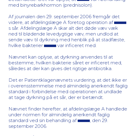
med binyrebarkhormon (prednisolon).
Af journalen den 29. september 2006 fremgår det
videre, at afdelingslæge A foretog operation af
s sår. Afdelingslæge A skar alt det døde væv væk
ned til blødende levedygtige væv, men undlod at
sende væv til dyrkning med henblik på at stadfæste,
hvilke bakterier
var inficeret med.
Nævnet kan oplyse, at dyrkning anvendes til at
bestemme, hvilken bakterie såret er inficeret med,
således at der kan gives det rigtige antibiotika.
Det er Patientklagenævnets vurdering, at det ikke er
i overensstemmelse med almindelig anerkendt faglig
standard i forbindelse med operationen at undlade
at tage dyrkning på et sår, der er betændt.
Nævnet finder herefter, at afdelingslæge A handlede
under normen for almindelig anerkendt faglig
standard ved sin behandling af
, den 29.
september 2006.