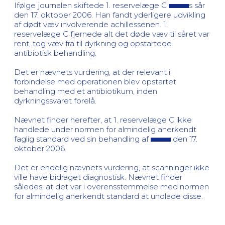
Ifølge journalen skiftede 1. reservelæge C
s sår
den 17. oktober 2006. Han fandt yderligere udvikling
af dødt væv involverende achillessenen. 1.
reservelæge C fjernede alt det døde væv til såret var
rent, tog væv fra til dyrkning og opstartede
antibiotisk behandling.
Det er nævnets vurdering, at der relevant i
forbindelse med operationen blev opstartet
behandling med et antibiotikum, inden
dyrkningssvaret forelå.
Nævnet finder herefter, at 1. reservelæge C ikke
handlede under normen for almindelig anerkendt
faglig standard ved sin behandling af
den 17.
oktober 2006.
Det er endelig nævnets vurdering, at scanninger ikke
ville have bidraget diagnostisk. Nævnet finder
således, at det var i overensstemmelse med normen
for almindelig anerkendt standard at undlade disse.