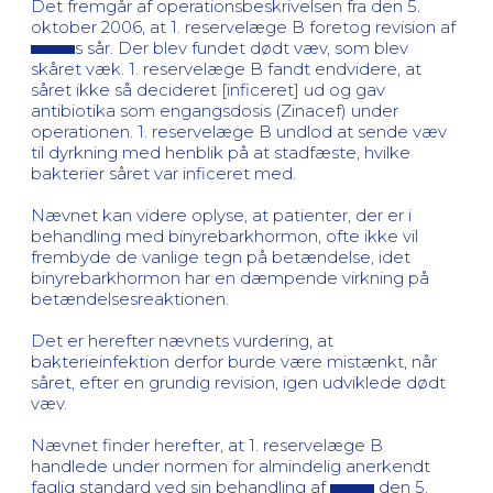
Det fremgår af operationsbeskrivelsen fra den 5.
oktober 2006, at 1. reservelæge B foretog revision af
s sår. Der blev fundet dødt væv, som blev
skåret væk. 1. reservelæge B fandt endvidere, at
såret ikke så decideret [inficeret] ud og gav
antibiotika som engangsdosis (Zinacef) under
operationen. 1. reservelæge B undlod at sende væv
til dyrkning med henblik på at stadfæste, hvilke
bakterier såret var inficeret med.
Nævnet kan videre oplyse, at patienter, der er i
behandling med binyrebarkhormon, ofte ikke vil
frembyde de vanlige tegn på betændelse, idet
binyrebarkhormon har en dæmpende virkning på
betændelsesreaktionen.
Det er herefter nævnets vurdering, at
bakterieinfektion derfor burde være mistænkt, når
såret, efter en grundig revision, igen udviklede dødt
væv.
Nævnet finder herefter, at 1. reservelæge B
handlede under normen for almindelig anerkendt
faglig standard ved sin behandling af
den 5.