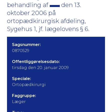
behandling af
den 13.
oktober 2006 på
ortopædkirurgisk afdeling,
Sygehus 1, jf. lægelovens § 6.
Sagsnummer:
0870529
Offentliggørelsesdato:
tirsdag den 20. januar 2009
Speciale:
Ortopædkirurgi
Faggruppe:
Læger