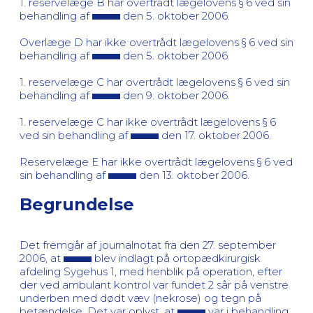
1. reservelæge B har overtrådt lægelovens § 6 ved sin
behandling af
den 5. oktober 2006.
Overlæge D har ikke overtrådt lægelovens § 6 ved sin
behandling af
den 5. oktober 2006.
1. reservelæge C har overtrådt lægelovens § 6 ved sin
behandling af
den 9. oktober 2006.
1. reservelæge C har ikke overtrådt lægelovens § 6
ved sin behandling af
den 17. oktober 2006.
Reservelæge E har ikke overtrådt lægelovens § 6 ved
sin behandling af
den 13. oktober 2006.
Begrundelse
Det fremgår af journalnotat fra den 27. september
2006, at
blev indlagt på ortopædkirurgisk
afdeling Sygehus 1, med henblik på operation, efter
der ved ambulant kontrol var fundet 2 sår på venstre
underben med dødt væv (nekrose) og tegn på
betændelse. Det var oplyst, at
var i behandling