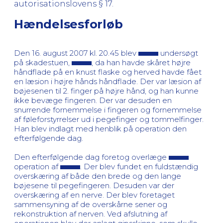
autorisationslovens § 17.
Hændelsesforløb
Den 16. august 2007 kl. 20.45 blev
undersøgt
på skadestuen,
, da han havde skåret højre
håndflade på en knust flaske og herved havde fået
en læsion i højre hånds håndflade. Der var læsion af
bøjesenen til 2. finger på højre hånd, og han kunne
ikke bevæge fingeren. Der var desuden en
snurrende fornemmelse i fingeren og fornemmelse
af føleforstyrrelser ud i pegefinger og tommelfinger.
Han blev indlagt med henblik på operation den
efterfølgende dag.
Den efterfølgende dag foretog overlæge
operation af
. Der blev fundet en fuldstændig
overskæring af både den brede og den lange
bøjesene til pegefingeren. Desuden var der
overskæring af en nerve. Der blev foretaget
sammensyning af de overskårne sener og
rekonstruktion af nerven. Ved afslutning af