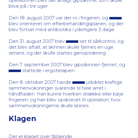
operationen blev der anlagt gipsskinne, som skulle
blive på i tre uger.
Den 18. august 2007 var der ro i fingeren, og
blev orienteret om efterbehandlingsplanen, og der
blev fortsat med antibiotika i yderligere 3 dage.
Den 31. august 2007 blev
set til sårkontrol, og
det blev aftalt, at skinnen skulle fjernes en uge
senere, og der skulle startes genoptræning.
Den 7. september 2007 blev gipsskinnen fjernet, og
startede i ergoterapien.
Den 8. oktober 2007 havde
udviklet kraftige
sammenvoksninger svarende til hele arret i
håndfladen. Han kunne hverken strække eller bøje
fingeren, og han blev opskrevet til operation, hvor
sammenvoksningerne skulle løsnes.
Klagen
Der er klaget over følgende: