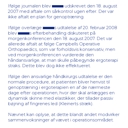
Ifølge journalen blev
udskrevet den 18. august
2007 med aftale om sårkontrol ugen efter. Der var
ikke aftalt en plan for genoptræning.
Ifølge overlæge
s udtalelse af 20. februar 2008
blev
s efterbehandling diskuteret på
morgenkonferencen den 18. august 2007. Det var
allerede aftalt at følge Campbells Operative
Orthopaedics, som var forholdsvis konservativ, men
ved morgenkonferencen vurderede den
håndansvarlige, at man skulle påbegynde ergoterapi
straks. Dette blev dog ikke effektueret.
Ifølge den ansvarlige håndkirurgs udtalelse er den
normale procedure, at patienten bliver henvist til
genoptræning i ergoterapien en af de nærmeste
dage efter operationen, hvor der skal anlægges en
dynamisk skinne med elastikker, der tillader passiv
bøjning af fingrenes led (Kleinerts stræk).
Nævnet kan oplyse, at dette blandt andet modvirker
sammenvoksninger af vævet i operationsområdet.