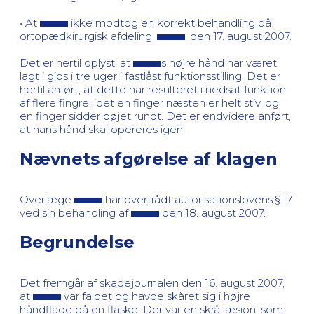
• At
ikke modtog en korrekt behandling på
ortopædkirurgisk afdeling,
, den 17. august 2007.
Det er hertil oplyst, at
s højre hånd har været
lagt i gips i tre uger i fastlåst funktionsstilling. Det er
hertil anført, at dette har resulteret i nedsat funktion
af flere fingre, idet en finger næsten er helt stiv, og
en finger sidder bøjet rundt. Det er endvidere anført,
at hans hånd skal opereres igen.
Nævnets afgørelse af klagen
Overlæge
har overtrådt autorisationslovens § 17
ved sin behandling af
den 18. august 2007.
Begrundelse
Det fremgår af skadejournalen den 16. august 2007,
at
var faldet og havde skåret sig i højre
håndflade på en flaske. Der var en skrå læsion, som