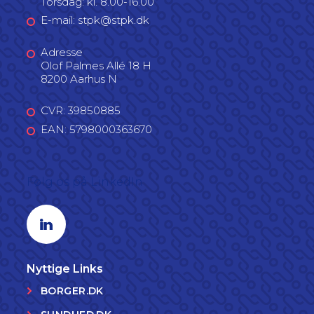
Torsdag: kl. 8.00-16.00
E-mail: stpk@stpk.dk
Adresse
Olof Palmes Allé 18 H
8200 Aarhus N
CVR: 39850885
EAN: 5798000363670
Følg os på LinkedIn
Linkedin profil
Nyttige Links
BORGER.DK