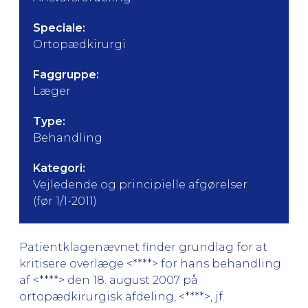
Speciale:
Ortopædkirurgi
Faggruppe:
Læger
Type:
Behandling
Kategori:
Vejledende og principielle afgørelser
(før 1/1-2011)
Patientklagenævnet finder grundlag for at
kritisere overlæge <****> for hans behandling
af <****> den 18. august 2007 på
ortopædkirurgisk afdeling, <****>, jf.