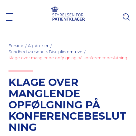
Forside
Afgørelser
Sundhedsvæsenets Disciplinærnævn
Klage over manglende opfølgning på konferencebeslutning
KLAGE OVER
MANGLENDE
OPFØLGNING PÅ
KONFERENCEBESLUT
NING