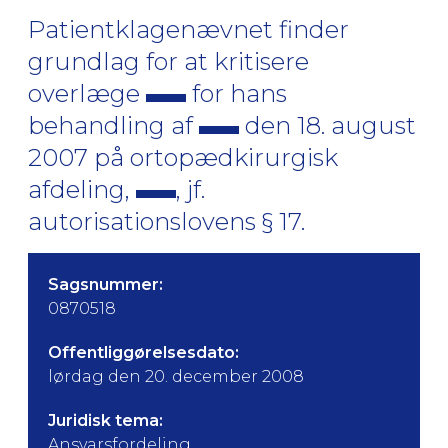
Patientklagenævnet finder
grundlag for at kritisere
overlæge
for hans
behandling af
den 18. august
2007 på ortopædkirurgisk
afdeling,
, jf.
autorisationslovens § 17.
Sagsnummer:
0870518
Offentliggørelsesdato:
lørdag den 20. december 2008
Juridisk tema:
Ansvarsfordeling