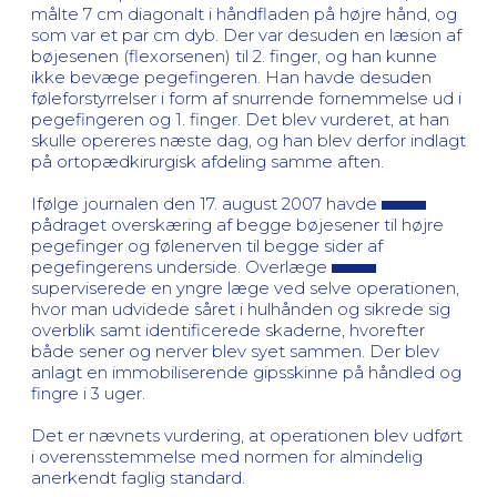
målte 7 cm diagonalt i håndfladen på højre hånd, og
som var et par cm dyb. Der var desuden en læsion af
bøjesenen (flexorsenen) til 2. finger, og han kunne
ikke bevæge pegefingeren. Han havde desuden
føleforstyrrelser i form af snurrende fornemmelse ud i
pegefingeren og 1. finger. Det blev vurderet, at han
skulle opereres næste dag, og han blev derfor indlagt
på ortopædkirurgisk afdeling samme aften.
Ifølge journalen den 17. august 2007 havde
pådraget overskæring af begge bøjesener til højre
pegefinger og følenerven til begge sider af
pegefingerens underside. Overlæge
superviserede en yngre læge ved selve operationen,
hvor man udvidede såret i hulhånden og sikrede sig
overblik samt identificerede skaderne, hvorefter
både sener og nerver blev syet sammen. Der blev
anlagt en immobiliserende gipsskinne på håndled og
fingre i 3 uger.
Det er nævnets vurdering, at operationen blev udført
i overensstemmelse med normen for almindelig
anerkendt faglig standard.