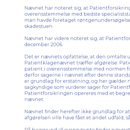
Nævnet har noteret sig, at Patientforsikri
overensstemmelse med bedste specialiststan
man havde foretaget røntgenundersøgelse
skadestuen.
Nævnet har videre noteret sig, at Patientfor
december 2006.
Det er nævnets opfattelse, at den omtalte u
Patientklagenævnet træffer afgørelse. Pat
patient i overensstemmelse med normen fo
derfor sagerne i nævnet efter denne standa
er grundlag for erstatning, og her gælder 
sagkyndige som vurderer sager for Patientf
Patientforsikringen opereres med et begreb
nævnet.
Nævnet finder herefter ikke grundlag for at
afgørelsen ville have fået et andet udfald, 
På baggrund af ovennævnte finder nævnet sa