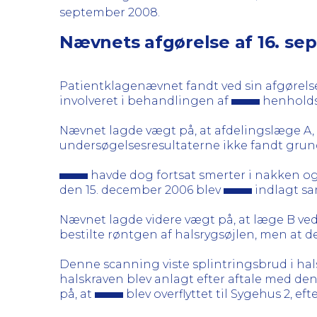
september 2008.
Nævnets afgørelse af 16. s
Patientklagenævnet fandt ved sin afgørelse a
involveret i behandlingen af
henholdsv
Nævnet lagde vægt på, at afdelingslæge A,
undersøgelsesresultaterne ikke fandt grund
havde dog fortsat smerter i nakken og
den 15. december 2006 blev
indlagt sa
Nævnet lagde videre vægt på, at læge B ved 
bestilte røntgen af halsrygsøjlen, men at d
Denne scanning viste splintringsbrud i ha
halskraven blev anlagt efter aftale med d
på, at
blev overflyttet til Sygehus 2, ef