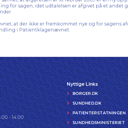
dning for sagen, idet udtalelsen er afgivet på et and
nder.
et, at der ikke er fremkommet nye og for sagens af
ndling i Patientklagenævnet.
Nyttige Links
BORGER.DK
SUNDHED.DK
PATIENTERSTATNINGEN
.00 - 14.00
SUNDHEDSMINISTERIET