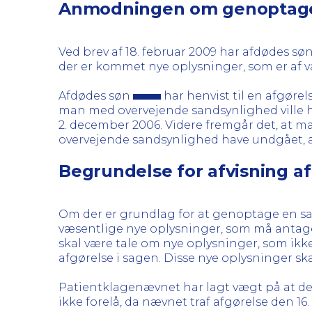
Anmodningen om genoptag
Ved brev af 18. februar 2009 har afdødes sø
der er kommet nye oplysninger, som er af v
Afdødes søn
har henvist til en afgørel
man med overvejende sandsynlighed ville h
2. december 2006. Videre fremgår det, at 
overvejende sandsynlighed have undgået, 
Begrundelse for afvisning a
Om der er grundlag for at genoptage en sa
væsentlige nye oplysninger, som må antage
skal være tale om nye oplysninger, som ikke 
afgørelse i sagen. Disse nye oplysninger skal
Patientklagenævnet har lagt vægt på at der
ikke forelå, da nævnet traf afgørelse den 1