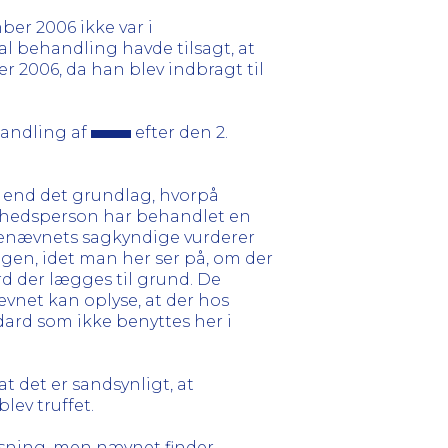
er 2006 ikke var i
al behandling havde tilsagt, at
 2006, da han blev indbragt til
ehandling af
efter den 2.
g end det grundlag, hvorpå
ndhedsperson har behandlet en
genævnets sagkyndige vurderer
gen, idet man her ser på, om der
d der lægges til grund. De
vnet kan oplyse, at der hos
dard som ikke benyttes her i
t det er sandsynligt, at
lev truffet.
ysning, men nævnet finder