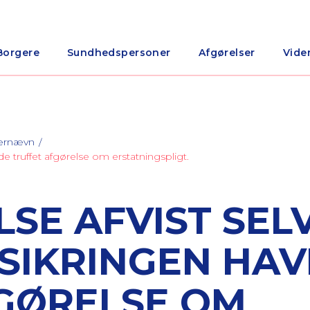
Borgere
Sundhedspersoner
Afgørelser
Vide
nærnævn
e truffet afgørelse om erstatningspligt.
SE AFVIST SEL
SIKRINGEN HA
GØRELSE OM