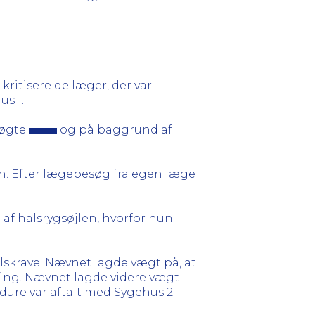
kritisere de læger, der var
s 1.
søgte
og på baggrund af
n. Efter lægebesøg fra egen læge
af halsrygsøjlen, hvorfor hun
alskrave. Nævnet lagde vægt på, at
ling. Nævnet lagde videre vægt
cedure var aftalt med Sygehus 2.