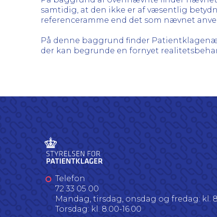
samtidig, at den ikke er af væsentlig bety
referenceramme end det som nævnet anve
På denne baggrund finder Patientklagenævn
der kan begrunde en fornyet realitetsbeha
Telefon
72 33 05 00
Mandag, tirsdag, onsdag og fredag: kl. 8
Torsdag: kl. 8.00-16.00