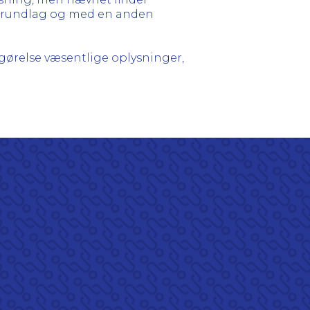
et grundlag og med en anden
gørelse væsentlige oplysninger,