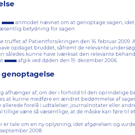
else
n
anmodet nævnet om at genoptage sagen, idet
æsentlig betydning for sagen.
se truffet af Patientforsikringen den 16. februar 2009.
ave opdaget bruddet, såfremt de relevante undersøg
man således kunne have iværksat den relevante behand
at
afgik ved døden den 19. december 2006.
f genoptagelse
g afhænger af, om der i forhold til den oprindelige
s at kunne medføre en ændret bedømmelse af sagen. D
allerede forelå i udtalelser, journalnotater eller andr
 tillige være så væsentlige, at de måske kan føre til et
 er tale om en ny oplysning, idet afgørelsen og vurd
6. september 2008.