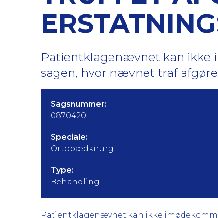
ERSTATNING
Patientklagenævnet kan ikk
sagen, hvor nævnet traf afgøre
Sagsnummer:
0870420
Speciale:
Ortopædkirurgi
Type:
Behandling
Patientklagenævnet kan ikke imødekomme <