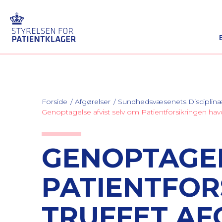
Forside
Afgørelser
Sundhedsvæsenets Discipli
Genoptagelse afvist selv om Patientforsikringen havd
GENOPTAGEL
PATIENTFOR
TRUFFET AF