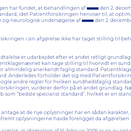
ngen har fundet, at behandlingen af
den 2. decemb
dard, idet Patientforsikringen henviser til, at optim
 og neurologisk undersøgelse af
den 2. december
sikringen i sin afgørelse ikke har taget stilling til b
dtalelse er udarbejdet efter et andet retligt grundla
ientklagenævnet kan tage stilling til hvorvidt en su
r almindelig anerkendt faglig standard. Patientkla
rd. Anderledes forholder det sig med Patientforsikrin
nogle andre regler for hvilken sundhedsfaglig standar
orsikringen, vurderer derfor på et andet grundlag. Næ
 som ”bedste specialist standard”, hvilket er en stan
 antage at de nye oplysninger har en sådan karakter, a
såfremt oplysningerne havde foreligget da afgørelsen b
mlet, at afgørelsen af 16. februar 2009 er en ny opl