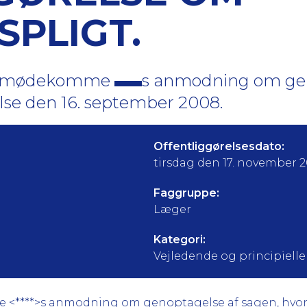
SPLIGT.
e imødekomme
s anmodning om gen
lse den 16. september 2008.
Offentliggørelsesdato:
tirsdag den 17. november 
Faggruppe:
Læger
Kategori:
Vejledende og principielle a
****>s anmodning om genoptagelse af sagen, hvor n