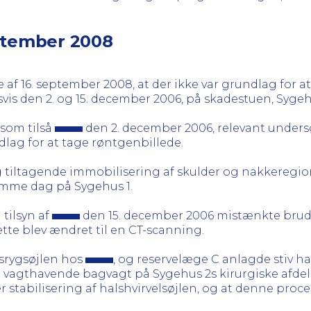
eptember 2008
f 16. september 2008, at der ikke var grundlag for at 
is den 2. og 15. december 2006, på skadestuen, Sygehu
 som tilså
den 2. december 2006, relevant under
lag for at tage røntgenbillede.
 tiltagende immobilisering af skulder og nakkeregio
mme dag på Sygehus 1.
tilsyn af
den 15. december 2006 mistænkte brud 
ette blev ændret til en CT-scanning.
lsrygsøjlen hos
, og reservelæge C anlagde stiv h
en vagthavende bagvagt på Sygehus 2s kirurgiske afde
ter stabilisering af halshvirvelsøjlen, og at denne pro