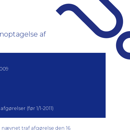
optagelse af
2009
fgørelser (før 1/1-2011)
ævnet traf afgørelse den 16.