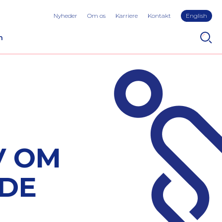
Nyheder
Om os
Karriere
Kontakt
English
n
V OM
VDE