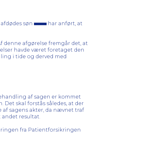
 afdødes søn
har anført, at
 Af denne afgørelse fremgår det, at
elser havde været foretaget den
ling i tide og derved med
 behandling af sagen er kommet
et skal forstås således, at der
e af sagens akter, da nævnet traf
 andet resultat.
eringen fra Patientforsikringen