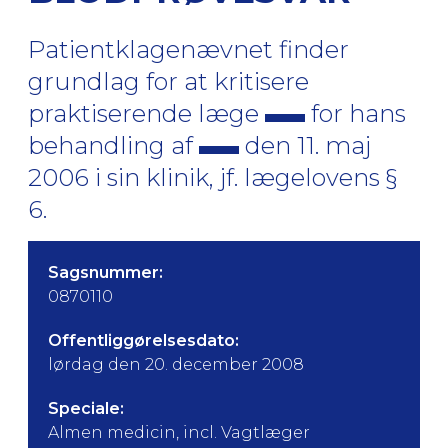
Patientklagenævnet finder
grundlag for at kritisere
praktiserende læge
for hans
behandling af
den 11. maj
2006 i sin klinik, jf. lægelovens §
6.
Sagsnummer:
0870110
Offentliggørelsesdato:
lørdag den 20. december 2008
Speciale:
Almen medicin, incl. Vagtlæger