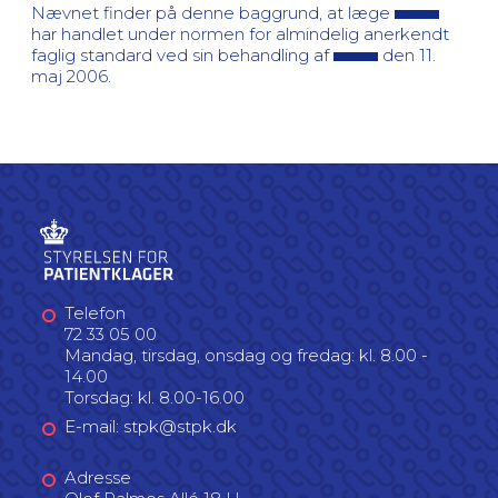
Nævnet finder på denne baggrund, at læge
har handlet under normen for almindelig anerkendt
faglig standard ved sin behandling af
den 11.
maj 2006.
Telefon
72 33 05 00
Mandag, tirsdag, onsdag og fredag: kl. 8.00 -
14.00
Torsdag: kl. 8.00-16.00
E-mail: stpk@stpk.dk
Adresse