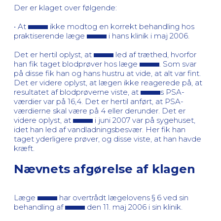
Der er klaget over følgende:
• At
ikke modtog en korrekt behandling hos
praktiserende læge
i hans klinik i maj 2006.
Det er hertil oplyst, at
led af træthed, hvorfor
han fik taget blodprøver hos læge
. Som svar
på disse fik han og hans hustru at vide, at alt var fint.
Det er videre oplyst, at lægen ikke reagerede på, at
resultatet af blodprøverne viste, at
s PSA-
værdier var på 16,4. Det er hertil anført, at PSA-
værdierne skal være på 4 eller derunder. Det er
videre oplyst, at
i juni 2007 var på sygehuset,
idet han led af vandladningsbesvær. Her fik han
taget yderligere prøver, og disse viste, at han havde
kræft.
Nævnets afgørelse af klagen
Læge
har overtrådt lægelovens § 6 ved sin
behandling af
den 11. maj 2006 i sin klinik.