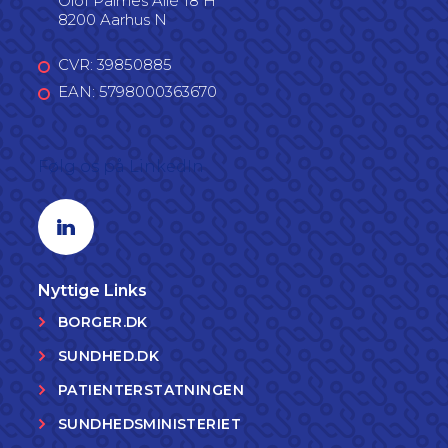
Olof Palmes Allé 18 H
8200 Aarhus N
CVR: 39850885
EAN: 5798000363670
Følg os på LinkedIn
Linkedin profil
Nyttige Links
BORGER.DK
SUNDHED.DK
PATIENTERSTATNINGEN
SUNDHEDSMINISTERIET