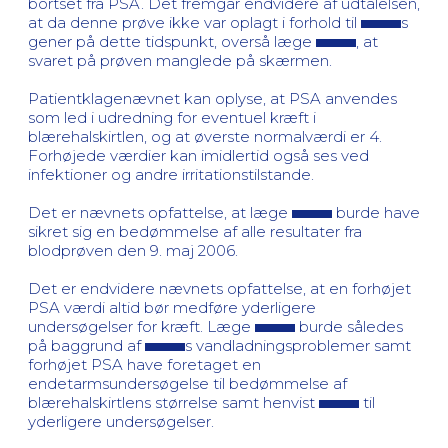
bortset fra PSA. Det fremgår endvidere af udtalelsen,
at da denne prøve ikke var oplagt i forhold til
s
gener på dette tidspunkt, overså læge
, at
svaret på prøven manglede på skærmen.
Patientklagenævnet kan oplyse, at PSA anvendes
som led i udredning for eventuel kræft i
blærehalskirtlen, og at øverste normalværdi er 4.
Forhøjede værdier kan imidlertid også ses ved
infektioner og andre irritationstilstande.
Det er nævnets opfattelse, at læge
burde have
sikret sig en bedømmelse af alle resultater fra
blodprøven den 9. maj 2006.
Det er endvidere nævnets opfattelse, at en forhøjet
PSA værdi altid bør medføre yderligere
undersøgelser for kræft. Læge
burde således
på baggrund af
s vandladningsproblemer samt
forhøjet PSA have foretaget en
endetarmsundersøgelse til bedømmelse af
blærehalskirtlens størrelse samt henvist
til
yderligere undersøgelser.