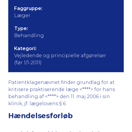
Faggruppe:
Læger
Type:
Behandling
Kategori:
Vejledende og principielle afgørelser
(før 1/1-2011)
Patientklagenævnet finder grundlag for at
kritisere praktiserende læge <****> for hans
behandling af <****> den 11. maj 2006 i sin
klinik, jf. lægelovens § 6.
Hændelsesforløb