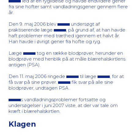
led af en ryglidelse og havde endvidere gener
fra sine hofter samt vandladningsgener gennem flere
år.
Den 9. maj 2006 blev
undersøgt af
praktiserende læge
, på grund af, at han havde
haft problemer med træthed igennem et halvt år.
Han havde i øvrigt gener fra hofte og ryg.
Læge
tog en række blodprøver, herunder en
blodprøve med henblik på at måle blærehalskirtlens
antigen (PSA).
Den 11. maj 2006 ringede
til læge
, for at
få svar på sine prøver.
fik svar på alle sine
blodprøver, undtagen PSA.
s vandladningsproblemer fortsatte og
undersøgelser i juni 2007 viste, at der var tale om
kræft i blærehalskirtlen.
Klagen