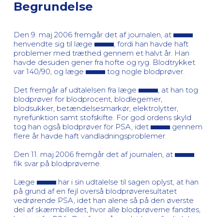
Begrundelse
Den 9. maj 2006 fremgår det af journalen, at
henvendte sig til læge
, fordi han havde haft
problemer med træthed gennem et halvt år. Han
havde desuden gener fra hofte og ryg. Blodtrykket
var 140/90, og læge
tog nogle blodprøver.
Det fremgår af udtalelsen fra læge
, at han tog
blodprøver for blodprocent, blodlegemer,
blodsukker, betændelsesmarkør, elektrolytter,
nyrefunktion samt stofskifte. For god ordens skyld
tog han også blodprøver for PSA, idet
gennem
flere år havde haft vandladningsproblemer.
Den 11. maj 2006 fremgår det af journalen, at
fik svar på blodprøverne.
Læge
har i sin udtalelse til sagen oplyst, at han
på grund af en fejl overså blodprøveresultatet
vedrørende PSA, idet han alene så på den øverste
del af skærmbilledet, hvor alle blodprøverne fandtes,