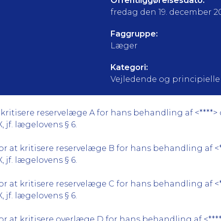
Offentliggørelsesdato:
fredag den 19. december 
Faggruppe:
Læger
Kategori:
Vejledende og principielle a
kritisere reservelæge A for hans behandling af <****>
jf. lægelovens § 6.
 at kritisere reservelæge B for hans behandling af <*
jf. lægelovens § 6.
 at kritisere reservelæge C for hans behandling af <
jf. lægelovens § 6.
r at kritisere overlæge D for hans behandling af <***