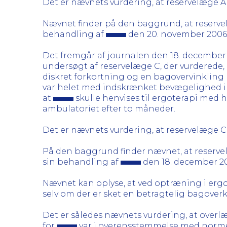
Det er nævnets vurdering, at reservelæge A
Nævnet finder på den baggrund, at reserve
behandling af
den 20. november 2006
Det fremgår af journalen den 18. december
undersøgt af reservelæge C, der vurderede,
diskret forkortning og en bagovervinkling 
var helet med indskrænket bevægelighed i 
at
skulle henvises til ergoterapi med 
ambulatoriet efter to måneder.
Det er nævnets vurdering, at reservelæge 
På den baggrund finder nævnet, at reserve
sin behandling af
den 18. december 2
Nævnet kan oplyse, at ved optræning i ergot
selv om der er sket en betragtelig bagoverk
Det er således nævnets vurdering, at overl
for
var i overensstemmelse med normen