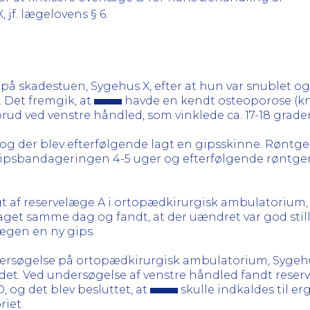
jf. lægelovens § 6.
å skadestuen, Sygehus X, efter at hun var snublet og
 Det fremgik, at
havde en kendt osteoporose (k
rud ved venstre håndled, som vinklede ca. 17-18 grader
, og der blev efterfølgende lagt en gipsskinne. Røntg
ipsbandageringen 4-5 uger og efterfølgende røntgenk
 af reservelæge A i ortopædkirurgisk ambulatorium,
taget samme dag og fandt, at der uændret var god stil
lægen en ny gips.
dersøgelse på ortopædkirurgisk ambulatorium, Sygehu
ddet. Ved undersøgelse af venstre håndled fandt reserv
og det blev besluttet, at
skulle indkaldes til e
iet.