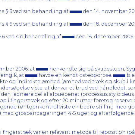
s § 6 ved sin behandling af
den 14. november 20
s § 6 ved sin behandling af
den 18. december 20
 6 ved sin behandling af
den 18. december 2006.
ember 2006, at
henvendte sig på skadestuen, Syge
remgik, at
havde en kendt osteoporose.
ble
rekte og indirekte ømhed (ømhed ved træk og skub i 
dersøgelse viste, at der var et brud ved håndledet, so
den lednære del af albuebenet (processus styloideus u
op i fingerstræk og efter 20 minutter foretog reser
lgende røntgenkontrol viste en bedre stilling med g
e med gipsbandageringen 4-5 uger og efterfølgende r
fingerstræk var en relevant metode til reposition (p