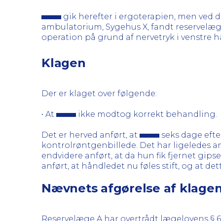
gik herefter i ergoterapien, men ved 
ambulatorium, Sygehus X, fandt reservelæge
operation på grund af nervetryk i venstre h
Klagen
Der er klaget over følgende:
• At
ikke modtog korrekt behandling.
Det er herved anført, at
seks dage efter
kontrolrøntgenbillede. Det har ligeledes an
endvidere anført, at da hun fik fjernet gips
anført, at håndledet nu føles stift, og at d
Nævnets afgørelse af klage
Reservelæge A har overtrådt lægelovens § 