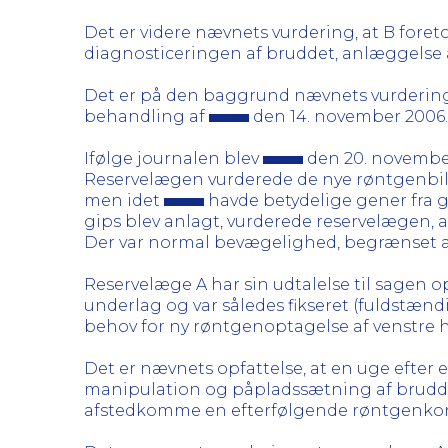
Det er videre nævnets vurdering, at B fore
diagnosticeringen af bruddet, anlæggelse
Det er på den baggrund nævnets vurdering,
behandling af
den 14. november 2006.
Ifølge journalen blev
den 20. november
Reservelægen vurderede de nye røntgenbille
men idet
havde betydelige gener fra 
gips blev anlagt, vurderede reservelægen, 
Der var normal bevægelighed, begrænset af 
Reservelæge A har sin udtalelse til sagen 
underlag og var således fikseret (fuldstænd
behov for ny røntgenoptagelse af venstre h
Det er nævnets opfattelse, at en uge efter e
manipulation og påpladssætning af bruddet
afstedkomme en efterfølgende røntgenkontrol