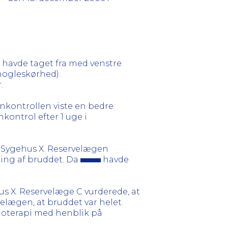
 havde taget fra med venstre
nogleskørhed).
.
enkontrollen viste en bedre
ontrol efter 1 uge i
 Sygehus X. Reservelægen
ling af bruddet. Da
havde
s X. Reservelæge C vurderede, at
elægen, at bruddet var helet.
rgoterapi med henblik på