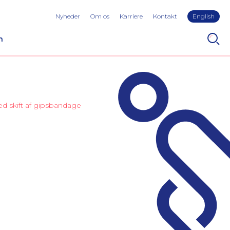
Nyheder
Om os
Karriere
Kontakt
English
n
d skift af gipsbandage