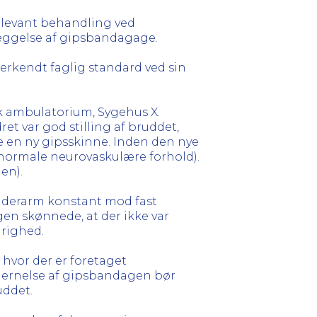
relevant behandling ved
æggelse af gipsbandagage.
rkendt faglig standard ved sin
k ambulatorium, Sygehus X.
t var god stilling af bruddet,
 en ny gipsskinne. Inden den nye
(normale neurovaskulære forhold).
en).
nderarm konstant mod fast
gen skønnede, at der ikke var
arighed.
 hvor der er foretaget
fjernelse af gipsbandagen bør
uddet.