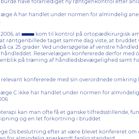
 burde have foranlediget ny røntgenkontrol efter anl
læge A har handlet under normen for almindelig aner
.
 2006, at
kom til kontrol på ortopædkirurgisk am
 at røntgenbillede taget samme dag viste, at bruddet 
på ca. 25 grader. Ved undersøgelse af venstre håndled
håndleddet. Reservelægen konfererede derfor med ove
henblik på træning af håndledsbevægelighed samt have
C relevant konfererede med sin overordnede omkring 
læge C ikke har handlet under normen for almindelig
006.
erapi kan man ofte få et ganske tilfredsstillende, fun
ipning og en let forkortning i bruddet.
æge Ds beslutning efter at være blevet konfereret om
 for almindelig anerkendt faglig standard.