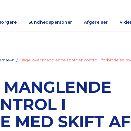
Borgere
Sundhedspersoner
Afgørelser
Vide
nærnævn
Klage over manglende røntgenkontrol i forbindelse me
R MANGLENDE
NTROL I
E MED SKIFT AF