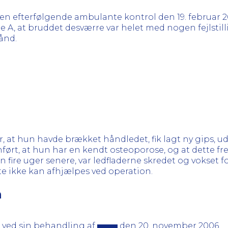
den efterfølgende ambulante kontrol den 19. februar 
 A, at bruddet desværre var helet med nogen fejlstill
ånd.
, at hun havde brækket håndledet, fik lagt ny gips, ud
ført, at hun har en kendt osteoporose, og at dette fr
en fire uger senere, var ledfladerne skredet og vokset
ette ikke kan afhjælpes ved operation.
n
6 ved sin behandling af
den 20. november 2006.