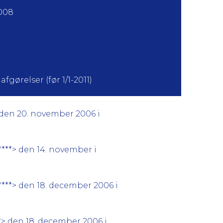
2008
fgørelser (før 1/1-2011)
 den 20. november 2006 i
***> den 14. november i
****> den 18. december 2006 i
*> den 18. december 2006 i