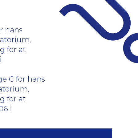
or hans
atorium,
g for at
i
ge C for hans
atorium,
g for at
6 i