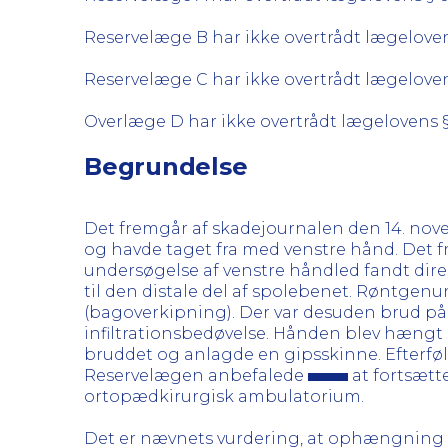
Reservelæge B har ikke overtrådt lægeloven
Reservelæge C har ikke overtrådt lægeloven
Overlæge D har ikke overtrådt lægelovens §
Begrundelse
Det fremgår af skadejournalen den 14. nov
og havde taget fra med venstre hånd. Det f
undersøgelse af venstre håndled fandt di
til den distale del af spolebenet. Røntgenun
(bagoverkipning). Der var desuden brud på 
infiltrationsbedøvelse. Hånden blev hængt 
bruddet og anlagde en gipsskinne. Efterfø
Reservelægen anbefalede
at fortsætt
ortopædkirurgisk ambulatorium.
Det er nævnets vurdering, at ophængning i 