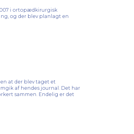
2007 i ortopædkirurgisk
ing, og der blev planlagt en
en at der blev taget et
emgik af hendes journal. Det har
 forkert sammen. Endelig er det