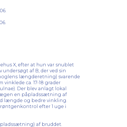
06.
06.
hus X, efter at hun var snublet
v undersøgt af B, der ved sin
knoglens længderetning) svarende
m vinklede ca. 17-18 grader
lnae). Der blev anlagt lokal
velægen en påpladssætning af
od længde og bedre vinkling.
øntgenkontrol efter 1 uge i
åpladssætning) af bruddet.