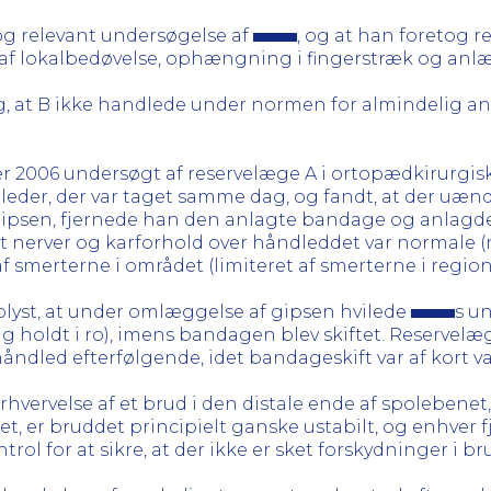
tog relevant undersøgelse af
, og at han foretog 
 af lokalbedøvelse, ophængning i fingerstræk og anl
 at B ikke handlede under normen for almindelig ane
 2006 undersøgt af reservelæge A i ortopædkirurgis
der, der var taget samme dag, og fandt, at der uændre
gipsen, fjernede han den anlagte bandage og anlagde
at nerver og karforhold over håndleddet var normale 
smerterne i området (limiteret af smerterne i region
oplyst, at under omlæggelse af gipsen hvilede
s u
ig holdt i ro), imens bandagen blev skiftet. Reservelæ
åndled efterfølgende, idet bandageskift var af kort v
rhvervelse af et brud i den distale ende af spolebenet,
, er bruddet principielt ganske ustabilt, og enhver 
 for at sikre, at der ikke er sket forskydninger i br