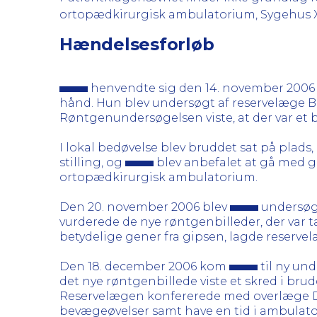
ortopædkirurgisk ambulatorium, Sygehus X, 
Hændelsesforløb
henvendte sig den 14. november 2006 p
hånd. Hun blev undersøgt af reservelæge B.
Røntgenundersøgelsen viste, at der var et b
I lokal bedøvelse blev bruddet sat på plads
stilling, og
blev anbefalet at gå med g
ortopædkirurgisk ambulatorium.
Den 20. november 2006 blev
undersøgt
vurderede de nye røntgenbilleder, der var 
betydelige gener fra gipsen, lagde reserve
Den 18. december 2006 kom
til ny un
det nye røntgenbillede viste et skred i bru
Reservelægen konfererede med overlæge D, 
bevægeøvelser samt have en tid i ambulator