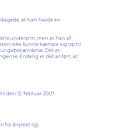
opdagede, at han havde en
nstre underarm, men at han af
 næsten ikke kunne kæmpe sig op til
e lungebetændelse. Det er
ngerne. Endelig er det anført, at
.
til den 12. februar 2007.
n for brystet og