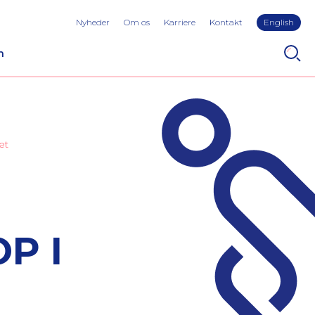
Nyheder
Om os
Karriere
Kontakt
English
n
et
P I