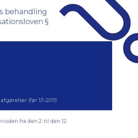
s behandling
isationsloven §
fgørelser (før 1/1-2011)
oden fra den 2. til den 12.