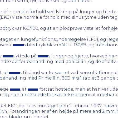
t ham varm, tør, upåvirket og uden feber.
ndt normale forhold ved lytning på lunger og hjerte (ste
t (EKG) viste normale forhold med sinusrytme uden teg
lodtryk var 160/100, og at en blodprøve viste let forhøje
etaget en lungefunktionsundersøgelse (LFU), og læg
iveau.
s blodtryk blev målt til 130/95, og infektionst
ge
lyttede på
s lunger og hjerte, hvorved han
 derfor behandling med penicillin, og de aftalte en 
t, at
s tilstand var forværret ved konsultationen d
handling med Primcillin, 800 mg 1 tablet 3 gange da
 læge
, at
fortsat hostede, men at han var ude
, og han anbefalede fortsættelse af penicillinbehandl
 EKG, der blev foretaget den 2. februar 2007, nævnets
til V4. Forandringen er af en højde på mere end 2 mm, h
en blodprop i hjertet.