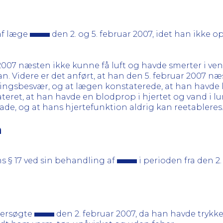
af læge
den 2. og 5. februar 2007, idet han ikke 
 2007 næsten ikke kunne få luft og havde smerter i ve
en an. Videre er det anført, at han den 5. februar 2007
ækningsbesvær, og at lægen konstaterede, at han havd
teret, at han havde en blodprop i hjertet og vand i lu
ade, og at hans hjertefunktion aldrig kan reetableres
n
s § 17 ved sin behandling af
i perioden fra den 2. 
ersøgte
den 2. februar 2007, da han havde trykke