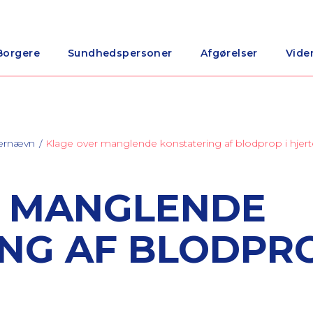
Borgere
Sundhedspersoner
Afgørelser
Vide
nærnævn
Klage over manglende konstatering af blodprop i hjert
R MANGLENDE
NG AF BLODPRO