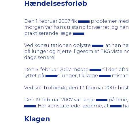
Hændelsesforløb
Den 1. februar 2007 fik
problemer med s
morgen var hans tilstand forværret, og han 
praktiserende læge
.
Ved konsultationen oplyste
, at han h
på lunger og hjerte, ligesom et EKG viste 
dage senere.
Den 5. februar 2007 mødte
til den aft
lyttet på
s lunger, fik læge
mistank
Ved kontrolbesøg den 12. februar 2007 hos
Den 19. februar 2007 var læge
på ferie
. Her konstaterede lægerne, at
hav
Klagen