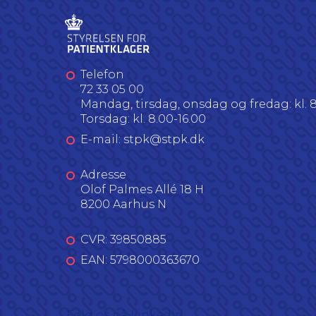
Telefon
72 33 05 00
Mandag, tirsdag, onsdag og fredag: kl. 8
Torsdag: kl. 8.00-16.00
E-mail: stpk@stpk.dk
Adresse
Olof Palmes Allé 18 H
8200 Aarhus N
CVR: 39850885
EAN: 5798000363670
Følg os på LinkedIn