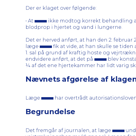
Der er klaget over følgende:
• At
ikke modtog korrekt behandling 
blodprop i hjertet og vand i lungerne.
Det er herved anført, at han den 2. februar
læge
fik at vide, at han skulle se tid
1. sal på grund af kraftig hoste og vejrtr
endvidere anført, at det på
blev konsta
¼ af det ene hjertekammer har lidt varig sk
Nævnets afgørelse af klage
Læge
har overtrådt autorisationsloven
Begrundelse
Det fremgår af journalen, at læge
und