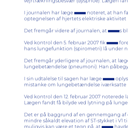
vejrtrækningsbesvær (dyspnoe). Lægen fand
I journalen har læge
noteret, at han fa
optegnelsen af hjertets elektriske aktivite
Det fremgår videre af journalen, at
s b
Ved kontrol den 5. februar 2007 fik
for
hans lungefunktion (spirometri) lå under n
Det fremgår yderligere af journalen, at læ
lungebetændelse (pneumoni). Han påbegyndte
I sin udtalelse til sagen har læge
oplys
mistanke om lungebetændelse iværksatte be
Ved kontrol den 12. februar 2007 noterede
Lægen fandt få bilyde ved lytning på lunger
Det er på baggrund af en gennemgang af det
mindre såkaldt elevation af ST-stykket i V1 
muligvis kan være et tegn på, at
havde 