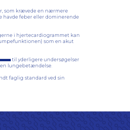
er, som krævede en nærmere
kke havde feber eller dominerende
ngerne i hjertecardiogrammet kan
f pumpefunktionen) som en akut
til yderligere undersøgelser
f en lungebetændelse.
t faglig standard ved sin