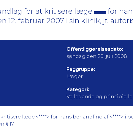
ndlag for at kritisere læge
for han
en 12. februar 2007 i sin klinik, jf. autor
Offentliggørelsesdato:
søndag den 20. juli 2008
Faggruppe:
Læger
Kategori:
Vejledende og principielle a
itisere læge <****> for hans behandling af <****> i peri
n § 17.