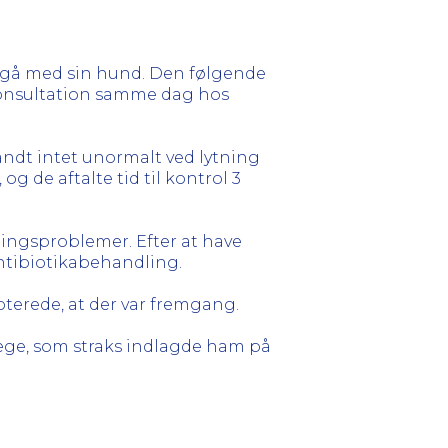
t gå med sin hund. Den følgende
l konsultation samme dag hos
andt intet unormalt ved lytning
og de aftalte tid til kontrol 3
ningsproblemer. Efter at have
tibiotikabehandling.
terede, at der var fremgang.
læge, som straks indlagde ham på