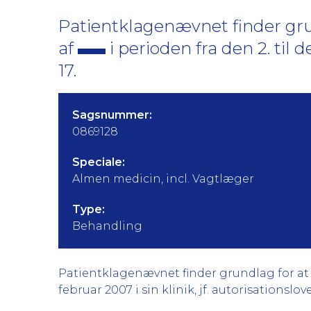
Patientklagenævnet finder gru
af
i perioden fra den 2. til d
17.
Sagsnummer:
0869128
Speciale:
Almen medicin, incl. Vagtlæger
Type:
Behandling
Patientklagenævnet finder grundlag for at kr
februar 2007 i sin klinik, jf. autorisationslove