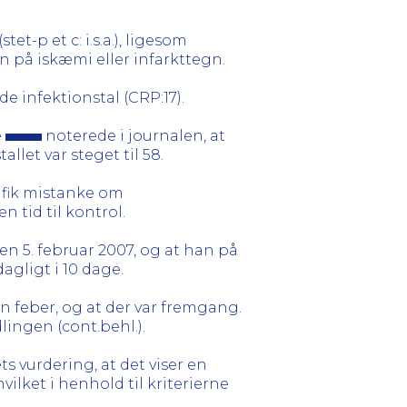
t-p et c: i.s.a.), ligesom
n på iskæmi eller infarkttegn.
de infektionstal (CRP:17).
e
noterede i journalen, at
allet var steget til 58.
 fik mistanke om
tid til kontrol.
en 5. februar 2007, og at han på
gligt i 10 dage.
n feber, og at der var fremgang.
ingen (cont.behl.).
 vurdering, at det viser en
vilket i henhold til kriterierne