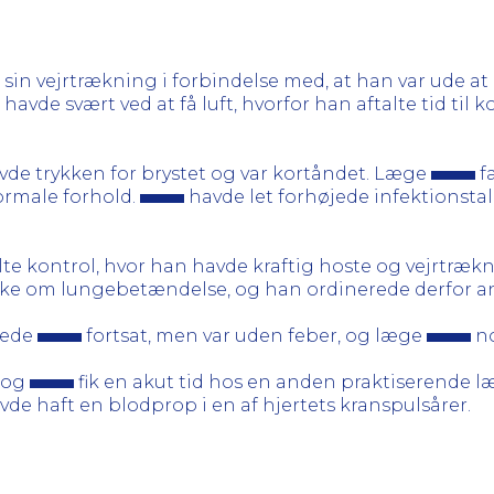
in vejrtrækning i forbindelse med, at han var ude a
havde svært ved at få luft, hvorfor han aftalte tid ti
avde trykken for brystet og var kortåndet. Læge
f
normale forhold.
havde let forhøjede infektionstal, 
alte kontrol, hvor han havde kraftig hoste og vejrtræk
e om lungebetændelse, og han ordinerede derfor an
tede
fortsat, men var uden feber, og læge
no
, og
fik en akut tid hos en anden praktiserende 
de haft en blodprop i en af hjertets kranspulsårer.