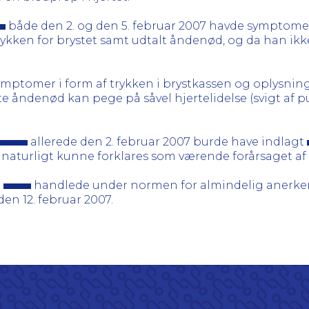
både den 2. og den 5. februar 2007 havde symptom
 trykken for brystet samt udtalt åndenød, og da han i
mptomer i form af trykken i brystkassen og oplysni
te åndenød kan pege på såvel hjertelidelse (svigt a
allerede den 2. februar 2007 burde have indlagt
naturligt kunne forklares som værende forårsaget a
e
handlede under normen for almindelig anerkend
 den 12. februar 2007.