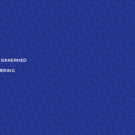
TSIKKERHED
ÆRING