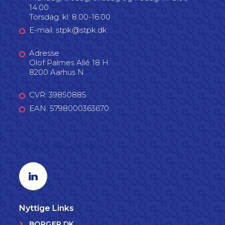
14.00
Torsdag: kl. 8.00-16.00
E-mail: stpk@stpk.dk
Adresse
Olof Palmes Allé 18 H
8200 Aarhus N
CVR: 39850885
EAN: 5798000363670
Følg os på LinkedIn
Linkedin profil
Nyttige Links
BORGER.DK