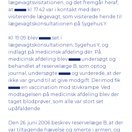
lægevagtsvisitationen, og det fremgår heraf,
at
kl. 17.42 var i kontakt med den
visiterende lægevagt, som visiterede hende til
lægevagtskonsultationen på Sygehus Y.
Kl. 19.09 blev
set i
lægevagtskonsultationen, Sygehus Y, og
indlagt på medicinsk afdeling dér. På
medicinsk afdeling blev
undersøgt og
behandlet af reservelæge B, som optog
journal, undersøgte
og vurderede, at der
ikke var grund til at give modgift. Derimod fik
en vaccination mod stivkrampe. Ved
modtagelsen på medicinsk afdeling blev der
taget blodprøver, som alle var stort set
upåfaldende.
Den 26. juni 2006 beskrev reservelæge B, at der
var tiltagende hævelse og smerte i armen, og