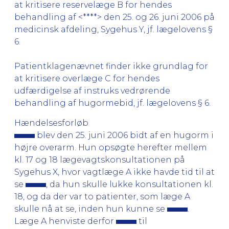
at kritisere reservelæge B for hendes
behandling af <****> den 25. og 26. juni 2006 på
medicinsk afdeling, Sygehus Y, jf. lægelovens §
6.
Patientklagenævnet finder ikke grundlag for
at kritisere overlæge C for hendes
udfærdigelse af instruks vedrørende
behandling af hugormebid, jf. lægelovens § 6.
Hændelsesforløb
blev den 25. juni 2006 bidt af en hugorm i
højre overarm. Hun opsøgte herefter mellem
kl. 17 og 18 lægevagtskonsultationen på
Sygehus X, hvor vagtlæge A ikke havde tid til at
se
, da hun skulle lukke konsultationen kl.
18, og da der var to patienter, som læge A
skulle nå at se, inden hun kunne se
.
Læge A henviste derfor
til