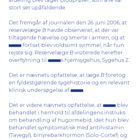
afdeling blev taget blodprøver, som alle var
stort set upåfaldende.
Det fremgår af journalen den 26. juni 2006, at
reservelæge B havde observeret, at der var
tiltagende hævelse og smerte i armen, og at
fortsat blev voldsomt svimmel, når hun
rejste sig. Reservelæge B visiterede herefter
overflytning til
s hjemsygehus, Sygehus Z.
Det er nævnets opfattelse, at læge B foretog
en fyldestgørende sygehistorie og en relevant
klinisk undersøgelse af
.
Det er videre nævnets opfattelse, at
blev
behandlet i henhold til afdelingens instruks
om behandling af hugormebid, idet hun blev
behandlet symptomatisk med antihistamin
(Tavegyl), binyrebarkhormon (Solo-Cortef) og