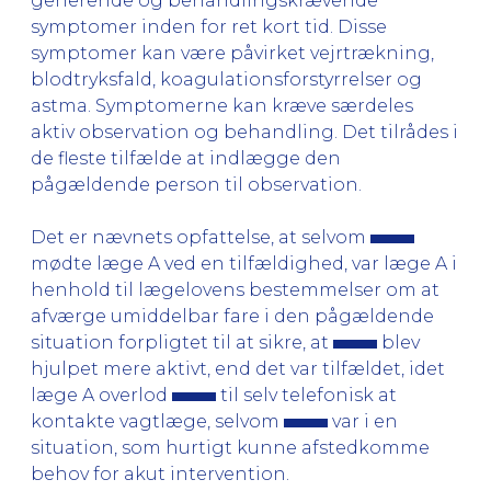
generende og behandlingskrævende
symptomer inden for ret kort tid. Disse
symptomer kan være påvirket vejrtrækning,
blodtryksfald, koagulationsforstyrrelser og
astma. Symptomerne kan kræve særdeles
aktiv observation og behandling. Det tilrådes i
de fleste tilfælde at indlægge den
pågældende person til observation.
Det er nævnets opfattelse, at selvom
mødte læge A ved en tilfældighed, var læge A i
henhold til lægelovens bestemmelser om at
afværge umiddelbar fare i den pågældende
situation forpligtet til at sikre, at
blev
hjulpet mere aktivt, end det var tilfældet, idet
læge A overlod
til selv telefonisk at
kontakte vagtlæge, selvom
var i en
situation, som hurtigt kunne afstedkomme
behov for akut intervention.