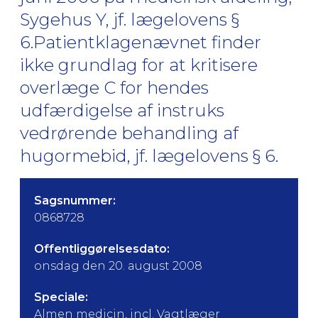
Sygehus Y, jf. lægelovens §
6.Patientklagenævnet finder
ikke grundlag for at kritisere
overlæge C for hendes
udfærdigelse af instruks
vedrørende behandling af
hugormebid, jf. lægelovens § 6.
Sagsnummer:
0868728
Offentliggørelsesdato:
onsdag den 20. august 2008
Speciale:
Almen medicin, incl. Vagtlæger