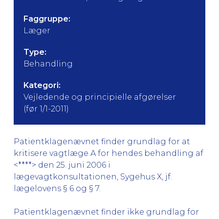
Faggruppe:
Læger
Type:
Behandling
Kategori:
Vejledende og principielle afgørelser
(før 1/1-2011)
Patientklagenævnet finder grundlag for at
kritisere vagtlæge A for hendes behandling af
<****> den 25. juni 2006 i
lægevagtkonsultationen, Sygehus X, jf.
lægelovens § 6 og § 7.
Patientklagenævnet finder ikke grundlag for