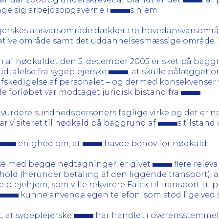
age sig arbejdsopgaverne i
s hjem.
ejerskes ansvarsområde dækker tre hovedansvarsområd
rative område samt det uddannelsesmæssige område.
n af nødkaldet den 5. december 2005 er sket på bagg
udtalelse fra sygeplejerske
, at skulle pålægget 
 afskedigelse af personalet – og dermed konsekvenser 
ele forløbet var modtaget juridisk bistand fra
.
urdere sundhedspersoners faglige virke og det er næv
ar visiteret til nødkald på baggrund af
s tilstand
enighed om, at
havde behov for nødkald.
lse med begge nedtagninger, er givet
flere releva
old (herunder betaling af den liggende transport), a
lejehjem, som ville rekvirere Falck til transport til
kunne anvende egen telefon, som stod lige ved 
, at sygeplejerske
har handlet i overensstemmel