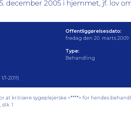
5. december 2005 i hjemmet, jf. lov o
Offentliggørelsesdato:
fredag den 20. marts 2009
Type:
Behandling
1/1-2011)
 at kritisere sygeplejerske <****> for hendes behandl
stk. 1