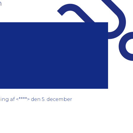
m
ing af <****> den 5. december