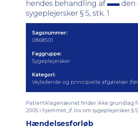
hendes behandling af
den 
sygeplejersker § 5, stk. 1
Sagsnummer:
0868501
Faggruppe:
Sygeplejersker
Kategori:
Vejledende og principielle afgørelser (før 
Patientklagenævnet finder ikke grundlag for
2005 i hjemmet, jf. lov om sygeplejersker § 5, 
Hændelsesforløb