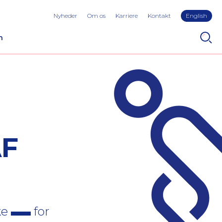
Nyheder
Om os
Karriere
Kontakt
English
n
AF
ke
for