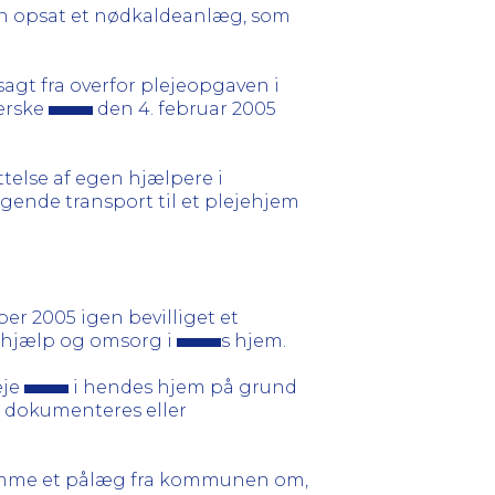
unen opsat et nødkaldeanlæg, som
gt fra overfor plejeopgaven i
jerske
den 4. februar 2005
telse af egen hjælpere i
ende transport til et plejehjem
er 2005 igen bevilliget et
 hjælp og omsorg i
s hjem.
eje
i hendes hjem på grund
e dokumenteres eller
erkomme et pålæg fra kommunen om,