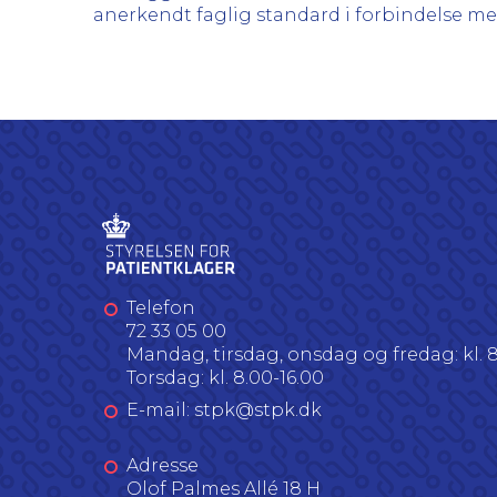
anerkendt faglig standard i forbindelse 
Telefon
72 33 05 00
Mandag, tirsdag, onsdag og fredag: kl. 8
Torsdag: kl. 8.00-16.00
E-mail: stpk@stpk.dk
Adresse
Olof Palmes Allé 18 H