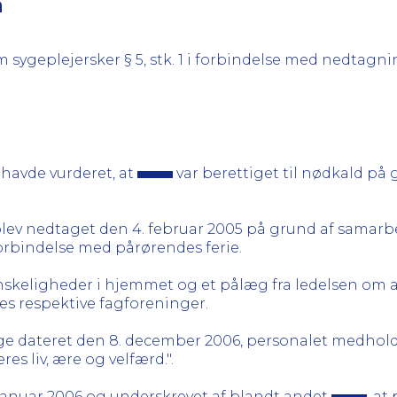
n
m sygeplejersker § 5, stk. 1 i forbindelse med nedtag
havde vurderet, at
var berettiget til nødkald på 
 blev nedtaget den 4. februar 2005 på grund af samar
forbindelse med pårørendes ferie.
skeligheder i hjemmet og et pålæg fra ledelsen om a
es respektive fagforeninger.
e dateret den 8. december 2006, personalet medhold i,
es liv, ære og velfærd.".
 januar 2006 og underskrevet af blandt andet
, at