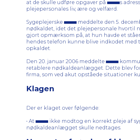
at de skulle udføre opgaver på
s adres
plejepersonales liv, ære og velfærd.
Sygeplejerske
meddelte den 5. decemb
nødkaldet, idet det plejepersonale hvortil
gjort opmærksom på, at hun havde et ståen
hendes telefon kunne blive indkodet med t
opkaldet.
Den 20. januar 2006 meddelte
kommun
retablere nødkaldeanlægget. Dette blev for
firma, som ved akut opståede situationer ku
Klagen
Der er klaget over følgende:
• At
ikke modtog en korrekt pleje af s
nødkaldeanlægget skulle nedtages.