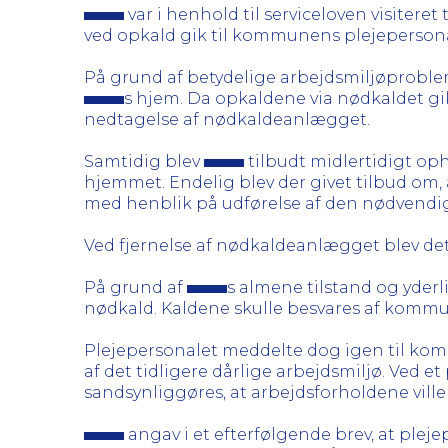
var i henhold til serviceloven visiter
ved opkald gik til kommunens plejepersona
På grund af betydelige arbejdsmiljøproble
s hjem. Da opkaldene via nødkaldet g
nedtagelse af nødkaldeanlægget.
Samtidig blev
tilbudt midlertidigt op
hjemmet. Endelig blev der givet tilbud om,
med henblik på udførelse af den nødvendig
Ved fjernelse af nødkaldeanlægget blev det 
På grund af
s almene tilstand og yderl
nødkald. Kaldene skulle besvares af komm
Plejepersonalet meddelte dog igen til ko
af det tidligere dårlige arbejdsmiljø. Ved
sandsynliggøres, at arbejdsforholdene vill
angav i et efterfølgende brev, at ple