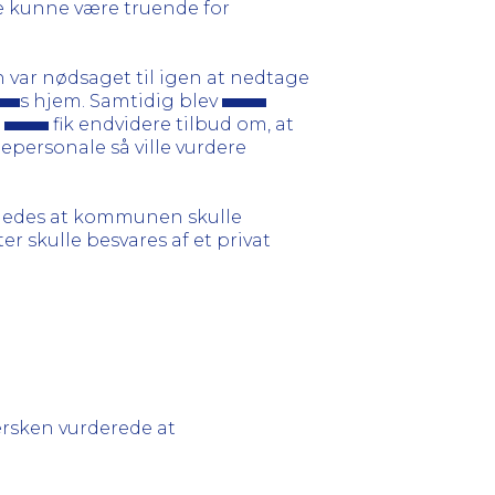
le kunne være truende for
 var nødsaget til igen at nedtage
s hjem. Samtidig blev
.
fik endvidere tilbud om, at
personale så ville vurdere
ledes at kommunen skulle
 skulle besvares af et privat
ersken vurderede at