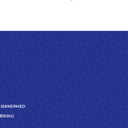
TSIKKERHED
ÆRING