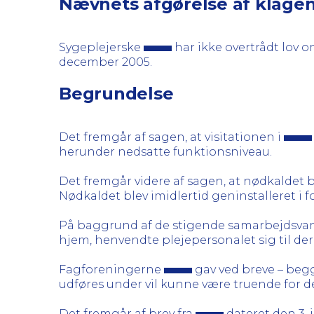
Nævnets afgørelse af klage
Sygeplejerske
har ikke overtrådt lov o
december 2005.
Begrundelse
Det fremgår af sagen, at visitationen i
herunder nedsatte funktionsniveau.
Det fremgår videre af sagen, at nødkaldet
Nødkaldet blev imidlertid geninstalleret i 
På baggrund af de stigende samarbejdsvan
hjem, henvendte plejepersonalet sig til der
Fagforeningerne
gav ved breve – begg
udføres under vil kunne være truende for der
Det fremgår af brev fra
dateret den 3.