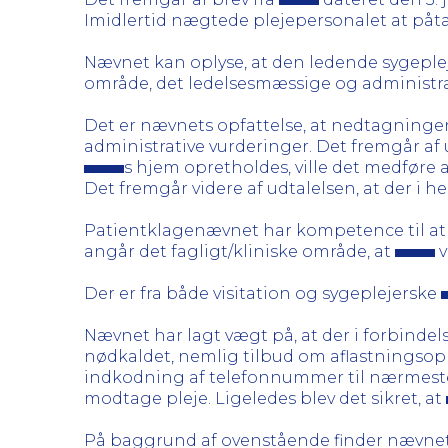
Imidlertid nægtede plejepersonalet at påt
Nævnet kan oplyse, at den ledende sygepl
område, det ledelsesmæssige og administ
Det er nævnets opfattelse, at nedtagninge
administrative vurderinger. Det fremgår af 
s hjem opretholdes, ville det medføre
Det fremgår videre af udtalelsen, at der i h
Patientklagenævnet har kompetence til at v
angår det fagligt/kliniske område, at
v
Der er fra både visitation og sygeplejerske
Nævnet har lagt vægt på, at der i forbinde
nødkaldet, nemlig tilbud om aflastningsoph
indkodning af telefonnummer til nærmeste p
modtage pleje. Ligeledes blev det sikret, at
På baggrund af ovenstående finder nævnet