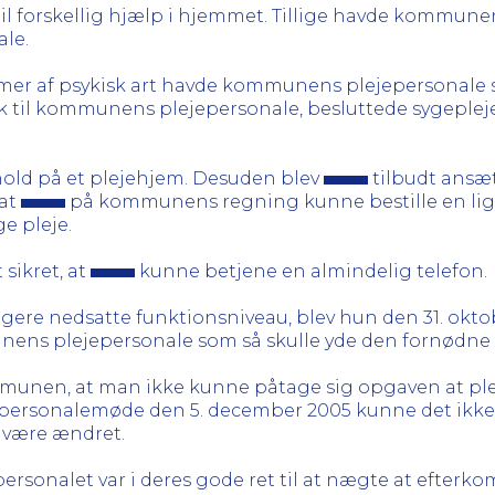
et til forskellig hjælp i hjemmet. Tillige havde komm
le.
mer af psykisk art havde kommunens plejepersonale sa
ik til kommunens plejepersonale, besluttede sygeple
hold på et plejehjem. Desuden blev
tilbudt ansæt
 at
på kommunens regning kunne bestille en ligg
e pleje.
sikret, at
kunne betjene en almindelig telefon.
igere nedsatte funktionsniveau, blev hun den 31. oktob
unens plejepersonale som så skulle yde den fornødne
mmunen, at man ikke kunne påtage sig opgaven at pl
 et personalemøde den 5. december 2005 kunne det ikk
e være ændret.
jepersonalet var i deres gode ret til at nægte at eft