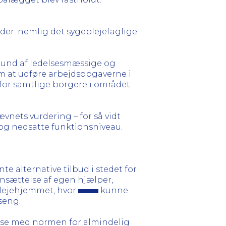
er: nemlig det sygeplejefaglige
rund af ledelsesmæssige og
om at udføre arbejdsopgaverne i
for samtlige borgere i området.
nets vurdering – for så vidt
 og nedsatte funktionsniveau.
nte alternative tilbud i stedet for
nsættelse af egen hjælper,
 plejehjemmet, hvor
kunne
seng.
se med normen for almindelig