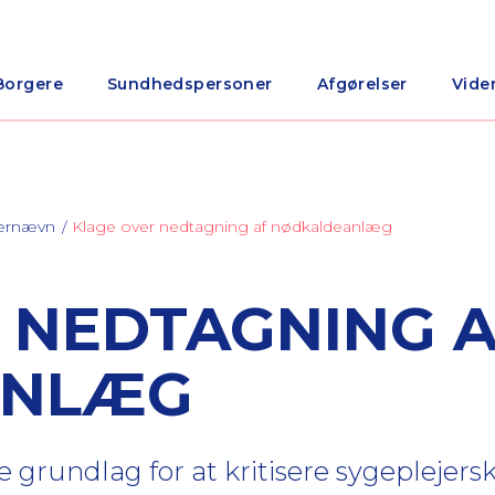
Borgere
Sundhedspersoner
Afgørelser
Vide
nærnævn
Klage over nedtagning af nødkaldeanlæg
 NEDTAGNING 
ANLÆG
 grundlag for at kritisere sygeplejers