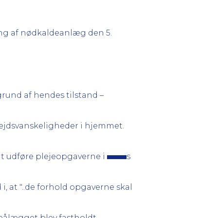
ning af nødkaldeanlæg den 5.
grund af hendes tilstand –
bejdsvanskeligheder i hjemmet.
t udføre plejeopgaverne i
s
 at "..de forhold opgaverne skal
 pålægget blev fastholdt.