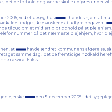
se, idet de forhold opgaverne skulle udføres under vil
er 2005, ved et besøg hos
i hendes hjem, at man
 nødkaldet indgik, ikke ønskede at udføre opgaven i
de tilbud om et midlertidigt ophold på et plejehjem
elefonnummer på det nærmeste plejehjem, hvor pleje
en, at
havde ændret kommunens afgørelse, så
etaget samme dag, idet de fremtidige nødkald herefter
nne rekvirer Falck.
ygeplejerske
den 5. december 2005, idet sygeplej