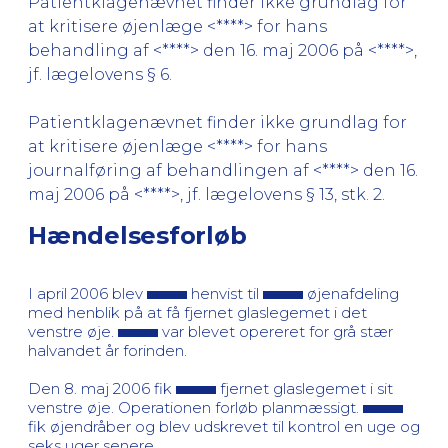
Patientklagenævnet finder ikke grundlag for
at kritisere øjenlæge <****> for hans
behandling af <****> den 16. maj 2006 på <****>,
jf. lægelovens § 6.
Patientklagenævnet finder ikke grundlag for
at kritisere øjenlæge <****> for hans
journalføring af behandlingen af <****> den 16.
maj 2006 på <****>, jf. lægelovens § 13, stk. 2.
Hændelsesforløb
I april 2006 blev
henvist til
øjenafdeling
med henblik på at få fjernet glaslegemet i det
venstre øje.
var blevet opereret for grå stær
halvandet år forinden.
Den 8. maj 2006 fik
fjernet glaslegemet i sit
venstre øje. Operationen forløb planmæssigt.
fik øjendråber og blev udskrevet til kontrol en uge og
seks uger senere.