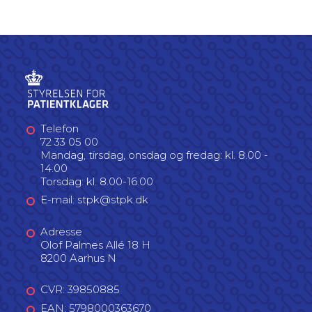
Telefon
72 33 05 00
Mandag, tirsdag, onsdag og fredag: kl. 8.00 -
14.00
Torsdag: kl. 8.00-16.00
E-mail: stpk@stpk.dk
Adresse
Olof Palmes Allé 18 H
8200 Aarhus N
CVR: 39850885
EAN: 5798000363670