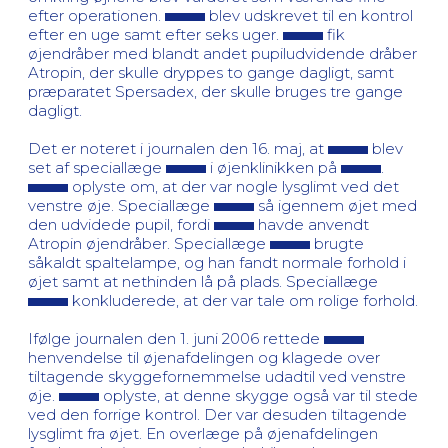
efter operationen.
blev udskrevet til en kontrol
efter en uge samt efter seks uger.
fik
øjendråber med blandt andet pupiludvidende dråber
Atropin, der skulle dryppes to gange dagligt, samt
præparatet Spersadex, der skulle bruges tre gange
dagligt.
Det er noteret i journalen den 16. maj, at
blev
set af speciallæge
i øjenklinikken på
.
oplyste om, at der var nogle lysglimt ved det
venstre øje. Speciallæge
så igennem øjet med
den udvidede pupil, fordi
havde anvendt
Atropin øjendråber. Speciallæge
brugte
såkaldt spaltelampe, og han fandt normale forhold i
øjet samt at nethinden lå på plads. Speciallæge
konkluderede, at der var tale om rolige forhold.
Ifølge journalen den 1. juni 2006 rettede
henvendelse til øjenafdelingen og klagede over
tiltagende skyggefornemmelse udadtil ved venstre
øje.
oplyste, at denne skygge også var til stede
ved den forrige kontrol. Der var desuden tiltagende
lysglimt fra øjet. En overlæge på øjenafdelingen