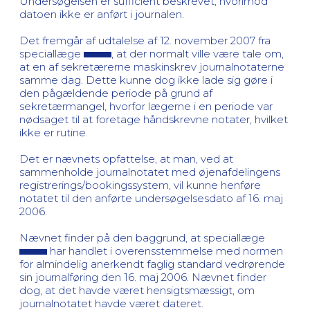
Undersøgelsen er sufficient beskrevet, hvorimod
datoen ikke er anført i journalen.
Det fremgår af udtalelse af 12. november 2007 fra
speciallæge
, at der normalt ville være tale om,
at en af sekretærerne maskinskrev journalnotaterne
samme dag. Dette kunne dog ikke lade sig gøre i
den pågældende periode på grund af
sekretærmangel, hvorfor lægerne i en periode var
nødsaget til at foretage håndskrevne notater, hvilket
ikke er rutine.
Det er nævnets opfattelse, at man, ved at
sammenholde journalnotatet med øjenafdelingens
registrerings/bookingssystem, vil kunne henføre
notatet til den anførte undersøgelsesdato af 16. maj
2006.
Nævnet finder på den baggrund, at speciallæge
har handlet i overensstemmelse med normen
for almindelig anerkendt faglig standard vedrørende
sin journalføring den 16. maj 2006. Nævnet finder
dog, at det havde været hensigtsmæssigt, om
journalnotatet havde været dateret.