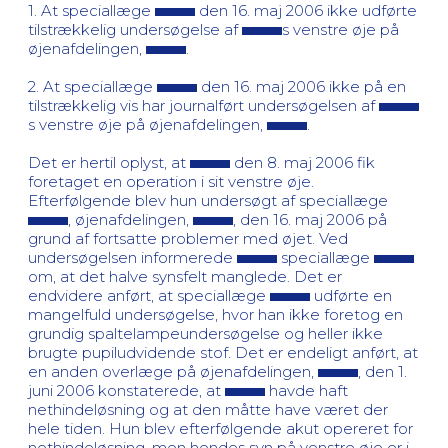
1. At speciallæge
den 16. maj 2006 ikke udførte
tilstrækkelig undersøgelse af
s venstre øje på
øjenafdelingen,
.
2. At speciallæge
den 16. maj 2006 ikke på en
tilstrækkelig vis har journalført undersøgelsen af
s venstre øje på øjenafdelingen,
.
Det er hertil oplyst, at
den 8. maj 2006 fik
foretaget en operation i sit venstre øje.
Efterfølgende blev hun undersøgt af speciallæge
, øjenafdelingen,
, den 16. maj 2006 på
grund af fortsatte problemer med øjet. Ved
undersøgelsen informerede
speciallæge
om, at det halve synsfelt manglede. Det er
endvidere anført, at speciallæge
udførte en
mangelfuld undersøgelse, hvor han ikke foretog en
grundig spaltelampeundersøgelse og heller ikke
brugte pupiludvidende stof. Det er endeligt anført, at
en anden overlæge på øjenafdelingen,
, den 1.
juni 2006 konstaterede, at
havde haft
nethindeløsning og at den måtte have været der
hele tiden. Hun blev efterfølgende akut opereret for
nethindeløsning, men hendes syn på venstre øje er i