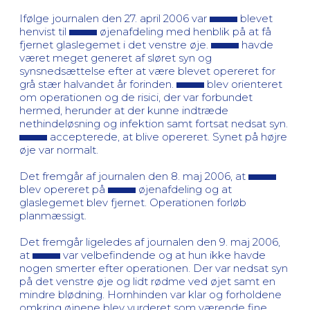
Ifølge journalen den 27. april 2006 var
blevet
henvist til
øjenafdeling med henblik på at få
fjernet glaslegemet i det venstre øje.
havde
været meget generet af sløret syn og
synsnedsættelse efter at være blevet opereret for
grå stær halvandet år forinden.
blev orienteret
om operationen og de risici, der var forbundet
hermed, herunder at der kunne indtræde
nethindeløsning og infektion samt fortsat nedsat syn.
accepterede, at blive opereret. Synet på højre
øje var normalt.
Det fremgår af journalen den 8. maj 2006, at
blev opereret på
øjenafdeling og at
glaslegemet blev fjernet. Operationen forløb
planmæssigt.
Det fremgår ligeledes af journalen den 9. maj 2006,
at
var velbefindende og at hun ikke havde
nogen smerter efter operationen. Der var nedsat syn
på det venstre øje og lidt rødme ved øjet samt en
mindre blødning. Hornhinden var klar og forholdene
omkring øjnene blev vurderet som værende fine