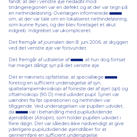
fandt, at der i venstre øje nedadtil mod
tindingeregionen var en defekt og at der var tegn på
en nethindeløsning. Overlægen informerede
om, at der var tale om en lokaliseret nethindeløsning,
som kunne fryses, og der blev foretaget et akut
indgreb. Indgrebet var ukompliceret.
Det fremgår af journalen den 8. juni 2006, at skyggen
ved det venstre øje var forsvundet.
Det fremgår af udtalelse af
, at hun dog fortsat
har meget dårligt syn på det venstre øje.
Det er nævnets opfattelse, at speciallæge
foretog en sufficient undersøgelse af syn,
spaltelampemikroskopi af forreste del af øjet (spl) og
oftalmoskopi (90 D) med udvidet pupil. Synet var
uændret fra før operationen og nethinden var
tilliggende. Ved undersøgelsen var pupillen udvidet,
da
var i behandling med pupiludvidende
øjendråber (Atropin), som holder pupillen udvidet i
flere døgn. Det var således ikke nødvendigt at give
yderligere pupiludvidende øjendråber for at
gennemføre en sufficient undersøgelse.