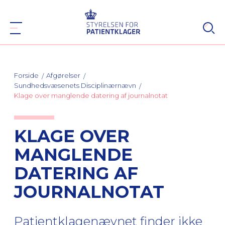
Forside
Afgørelser
Sundhedsvæsenets Disciplinærnævn
Klage over manglende datering af journalnotat
KLAGE OVER
MANGLENDE
DATERING AF
JOURNALNOTAT
Patientklagenævnet finder ikke