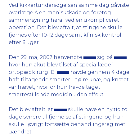
Ved kikkertundersøgelsen samme dag påviste
overlæge A en meniskskade og foretog
sammensyning heraf ved en ukompliceret
operation. Det blev aftalt, at stingene skulle
fjernes efter 10-12 dage samt klinisk kontrol
efter 6 uger.
Den 29. maj 2007 henvendte
sig på
,
hvor hun akut blev tilset af speciallæge i
ortopædkirurgi B.
havde gennem 4 dage
haft tiltagende smerter i højre knæ, og knæet
var hævet, hvorfor hun havde taget
smertestillende medicin uden effekt.
Det blev aftalt, at
skulle have en ny tid to
dage senere til fjernelse af stingene, og hun
skulle i øvrigt fortsætte behandlingsregimet
uændret.