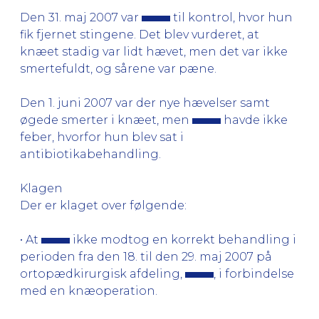
Den 31. maj 2007 var
til kontrol, hvor hun
fik fjernet stingene. Det blev vurderet, at
knæet stadig var lidt hævet, men det var ikke
smertefuldt, og sårene var pæne.
Den 1. juni 2007 var der nye hævelser samt
øgede smerter i knæet, men
havde ikke
feber, hvorfor hun blev sat i
antibiotikabehandling.
Klagen
Der er klaget over følgende:
• At
ikke modtog en korrekt behandling i
perioden fra den 18. til den 29. maj 2007 på
ortopædkirurgisk afdeling,
, i forbindelse
med en knæoperation.