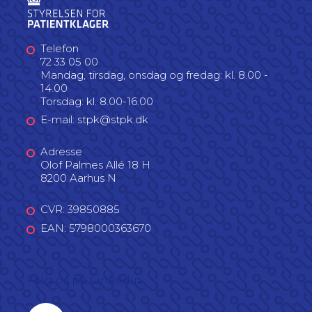
Telefon
72 33 05 00
Mandag, tirsdag, onsdag og fredag: kl. 8.00 -
14.00
Torsdag: kl. 8.00-16.00
E-mail: stpk@stpk.dk
Adresse
Olof Palmes Allé 18 H
8200 Aarhus N
CVR: 39850885
EAN: 5798000363670
Følg os på LinkedIn
Linkedin profil