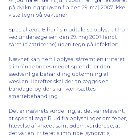
Af journalen den 1. juni 2007 fremgår, at svaret
på dyrkningsprøven fra den 29. maj 2007 ikke
viste tegn på bakterier.
Speciallæge B har i sin udtalelse oplyst, at hun
ved undersøgelsen den 29. maj 2007 fandt
såret (cicatricerne) uden tegn på infektion.
Nævnet kan hertil oplyse, såfremt en irriteret
slimhinde findes meget spændt, er den
sædvanlige behandling udtømning af
væsken. Herefter skal der anlægges en
bandage, og der skal iværksættes
smertebehandling.
Det er nævnets vurdering, at det var relevant,
at speciallæge B, ud fra oplysninger om feber,
hævelse af knæet samt ødem, vurderede, at
det var en irriteret slimhinde (synoivitis).