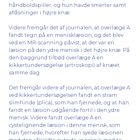
håndboldspiller, og hun havde smerter samt
aflåsninger i højre knæ.
Videre fremgår det af journalen, at overlæge A
fandt tegn på en menisklæsion, og det blev
ved en MR-scanning påvist, at der var en
læsion på den ydre menisk i det højre knæ. På
den baggrund tilbød overlæge A en
kikkertundersøgelse (artroskopi) af knæet
samme dag.
Det fremgår videre af journalen, at overlæge A
ved kikkertundersøgelsen fandt en stram
slimhinde (plica), som han fjernede, og at han
fandt en læsion udgående fortil i den ydre
menisk. Videre fandt overlæge A en
cystelignende læsion i denne menisk, som
han fjernede, hvorefter han syede læsionen