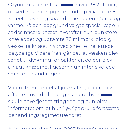
Oxynorm uden effekt.
havde 38,2 i feber,
og ved en undersøgelse fandt speciallæge B
knæet hævet og spændt, men uden rødme og
varme. På den baggrund valgte speciallæge B
at desinficere knæet, hvorefter hun punktere
knæleddet og udtømte 70 ml mørk, blodig
væske fra knæet, hvorved smerterne lettede
betydeligt. Videre fremgår det, at væsken blev
sendt til dyrkning for bakterier, og der blev
anlagt knæbind, ligesom hun intensiverede
smertebehandlingen.
Videre fremgår det af journalen, at der blev
aftalt en ny tid til to dage senere, hvor
skulle have fjernet stingene, og hun blev
informeret om, at hun i øvrigt skulle fortsætte
behandlingsregimet uændret.