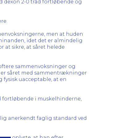
med dexon 2-0 tråd fortløbende og
re.
sammenvoksningerne, men at huden
hinanden, idet det er almindelig
 at sikre, at såret helede
er oftere sammenvoksninger og
lader såret med sammentrækninger
g fysisk uacceptable, at en
åd fortløbende i muskelhinderne,
ig anerkendt faglig standard ved
oplyste, at han efter