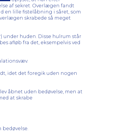
lse af sekret. Overlægen fandt
n lille fistelåbning i såret, som
. Overlægen skrabede så meget
r) under huden. Disse hulrum står
bes afløb fra det, eksempelvis ved
ulationsvæv.
dt, idet det foregik uden nogen
n blev åbnet uden bedøvelse, men at
 med at skrabe
n bedøvelse.