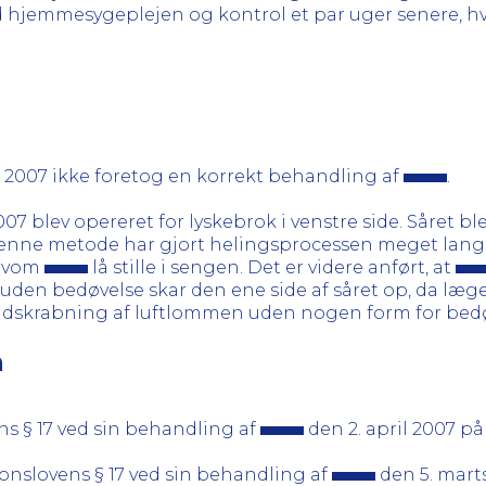
d hjemmesygeplejen og kontrol et par uger senere, hvo
il 2007 ikke foretog en korrekt behandling af
.
07 blev opereret for lyskebrok i venstre side. Såret b
 Denne metode har gjort helingsprocessen meget la
elvom
lå stille i sengen. Det er videre anført, at
uden bedøvelse skar den ene side af såret op, da l
 udskrabning af luftlommen uden nogen form for bedø
n
ns § 17 ved sin behandling af
den 2. april 2007 på
ionslovens § 17 ved sin behandling af
den 5. marts