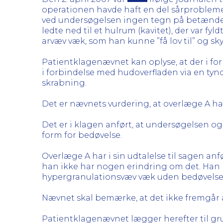
operationen havde haft en del sårproblemer
ved undersøgelsen ingen tegn på betændelse
ledte ned til et hulrum (kavitet), der var 
arvæv væk, som han kunne ”få lov til” og s
Patientklagenævnet kan oplyse, at der i fo
i forbindelse med hudoverfladen via en tynd 
skrabning.
Det er nævnets vurdering, at overlæge A ha
Det er i klagen anført, at undersøgelsen 
form for bedøvelse.
Overlæge A har i sin udtalelse til sagen anf
han ikke har nogen erindring om det. Han ha
hypergranulationsvæv væk uden bedøvelse
Nævnet skal bemærke, at det ikke fremgår af
Patientklagenævnet lægger herefter til gru