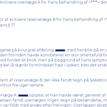
ritisere overlæge A for hans behandling af <****> den 
 at kritisere reservelæge B for hans behandling af <*
ens § 17.
gelse på kirurgisk afdeling,
, med henblik på en 
eden forinden havde konstateret en stor smertefuld fr
hed fundet et brok, men på baggrund af hans symptome
ikel lå stærkt formindsket højt i lysken, blev det endvi
nt af reservelæge B, der ikke fandt tegn på lyskebrok
kontrol fire uger senere.
verlæge A.
oplyste, at han havde været generet af
gelsen fandt overlægen ingen tegn på betændelse, 
 der var fyldt med arvæv efter helingen. Overlægen sk