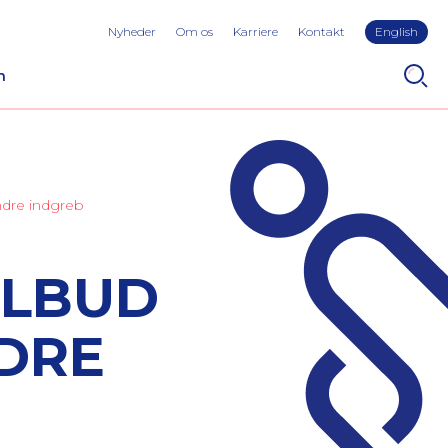
Nyheder
Om os
Karriere
Kontakt
English
n
dre indgreb
ILBUD
DRE