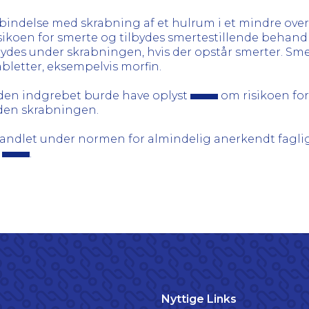
bindelse med skrabning af et hulrum i et mindre overf
isikoen for smerte og tilbydes smertestillende behan
lbydes under skrabningen, hvis der opstår smerter. Sm
abletter, eksempelvis morfin.
nden indgrebet burde have oplyst
om risikoen for
nden skrabningen.
 handlet under normen for almindelig anerkendt fagli
,
.
Nyttige Links