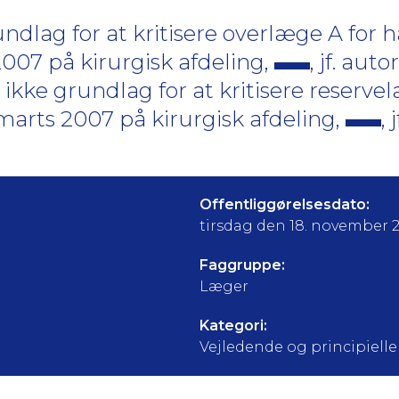
dlag for at kritisere overlæge A for 
2007 på kirurgisk afdeling,
, jf. aut
ikke grundlag for at kritisere reserve
marts 2007 på kirurgisk afdeling,
, j
Offentliggørelsesdato:
tirsdag den 18. november 
Faggruppe:
Læger
Kategori:
Vejledende og principielle a