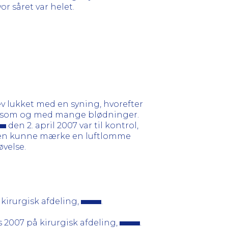
r såret var helet.
lev lukket med en syning, hvorefter
ngsom og med mange blødninger.
den 2. april 2007 var til kontrol,
ægen kunne mærke en luftlomme
velse.
 kirurgisk afdeling,
.
 2007 på kirurgisk afdeling,
.