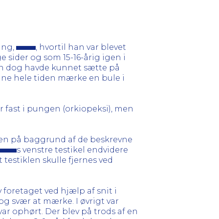
ing,
, hvortil han var blevet
e sider og som 15-16-årig igen i
han dog havde kunnet sætte på
nne hele tiden mærke en bule i
r fast i pungen (orkiopeksi), men
 men på baggrund af de beskrevne
s venstre testikel endvidere
t testiklen skulle fjernes ved
foretaget ved hjælp af snit i
 og svær at mærke. I øvrigt var
r ophørt. Der blev på trods af en