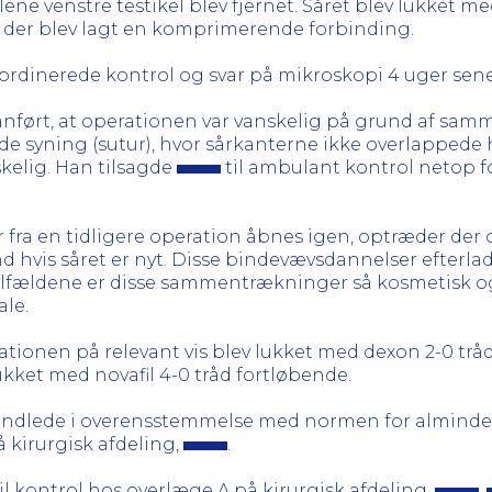
lene venstre testikel blev fjernet. Såret blev lukket 
g der blev lagt en komprimerende forbinding.
 ordinerede kontrol og svar på mikroskopi 4 uger sene
n anført, at operationen var vanskelig på grund af 
de syning (sutur), hvor sårkanterne ikke overlappede 
skelig. Han tilsagde
til ambulant kontrol netop for
r fra en tidligere operation åbnes igen, optræder d
d hvis såret er nyt. Disse bindevævsdannelser efter
af tilfældene er disse sammentrækninger så kosmetisk o
le.
rationen på relevant vis blev lukket med dexon 2-0 tr
ukket med novafil 4-0 tråd fortløbende.
handlede i overensstemmelse med normen for almindel
 kirurgisk afdeling,
.
il kontrol hos overlæge A på kirurgisk afdeling,
.