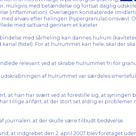
, muligvis med betændelse og fortsat daglig udskille
 (inflammation). Overlægen konstaterede imidlertid e
fyldt med arvæv efter helingen (hypergranulationsvæv)
kyllede med saltvand gennem et kateter.
rbindelse med sårheling kan dannes hulrum (kavitete
kanal (fistel). For at hulrummet kan hele, skal der ska
ndlede relevant ved at skrabe hulrummet fri for gran
og udskrabningen af hulrummet var særdeles smerteful
ørt, at han har svært ved at forestille sig, at syninge
r tillige anført, at der stort set aldrig er problemer
.
 journalen, at der skulle være tilbudt bedøvelse.
nd, at indgrebet den 2. april 2007 blev foretaget ude