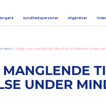
Borgere
Sundhedspersoner
Afgørelser
Vide
nærnævn
Klage over manglende tilbud om bedøvelse under min
 MANGLENDE T
LSE UNDER MIN