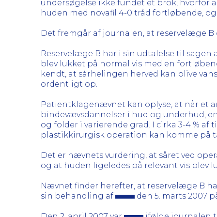
undersøgelse ikke fundet et brok, hvorfor a
huden med novafil 4-0 tråd fortløbende, o
Det fremgår af journalen, at reservelæge B
Reservelæge B har i sin udtalelse til sage
blev lukket på normal vis med en fortløben
kendt, at sårhelingen herved kan blive van
ordentligt op.
Patientklagenævnet kan oplyse, at når et a
bindevævsdannelser i hud og underhud, en
og folder i varierende grad. I cirka 3-4 % 
plastikkirurgisk operation kan komme på ta
Det er nævnets vurdering, at såret ved ope
og at huden ligeledes på relevant vis blev l
Nævnet finder herefter, at reservelæge B 
sin behandling af
den 5. marts 2007 på
Den 2. april 2007 var
ifølge journalen t