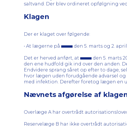
saltvand. Der blev ordineret opfølgning ve
Klagen
Der er klaget over følgende:
• At lægerne på
den 5. marts og 2. apr
Det er herved anført, at
den 5. marts 20
den ene hudfold gik ind over den anden.
Endvidere sprang såret op efter to dage, s
hvor lægen uden forudgående advarsel og 
med infektion. Derefter foretog lægen en
Nævnets afgørelse af klage
Overlæge A har overtrådt autorisationslove
Reservelæge B har ikke overtrådt autorisat