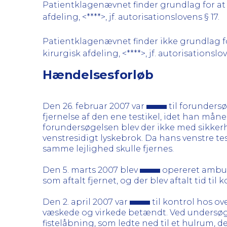
Patientklagenævnet finder grundlag for at k
afdeling, <****>, jf. autorisationslovens § 17.
Patientklagenævnet finder ikke grundlag for
kirurgisk afdeling, <****>, jf. autorisationslov
Hændelsesforløb
Den 26. februar 2007 var
til forundersø
fjernelse af den ene testikel, idet han mån
forundersøgelsen blev der ikke med sikker
venstresidigt lyskebrok. Da hans venstre test
samme lejlighed skulle fjernes.
Den 5. marts 2007 blev
opereret ambula
som aftalt fjernet, og der blev aftalt tid til 
Den 2. april 2007 var
til kontrol hos o
væskede og virkede betændt. Ved undersø
fistelåbning, som ledte ned til et hulrum,