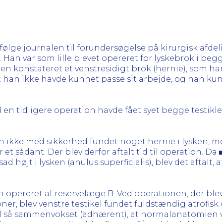
følge journalen til forundersøgelse på kirurgisk afdel
 Han var som lille blevet opereret for lyskebrok i begg
en konstateret et venstresidigt brok (hernie), som 
at han ikke havde kunnet passe sit arbejde, og han ku
 en tidligere operation havde fået syet begge testikle
en ikke med sikkerhed fundet noget hernie i lysken,
 et sådant. Der blev derfor aftalt tid til operation. Da
 højt i lysken (anulus superficialis), blev det aftalt, a
n opereret af reservelæge B. Ved operationen, der blev 
oner, blev venstre testikel fundet fuldstændig atrofisk
l så sammenvokset (adhærent), at normalanatomien va