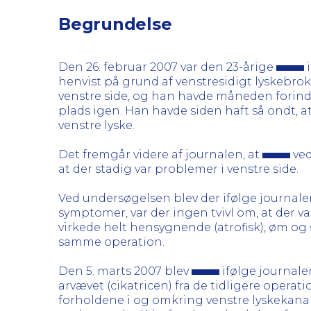
Begrundelse
Den 26. februar 2007 var den 23-årige
i
henvist på grund af venstresidigt lyskebrok.
venstre side, og han havde måneden forind
plads igen. Han havde siden haft så ondt, 
venstre lyske.
Det fremgår videre af journalen, at
ved
at der stadig var problemer i venstre side.
Ved undersøgelsen blev der ifølge journal
symptomer, var der ingen tvivl om, at der var
virkede helt hensygnende (atrofisk), øm og sad
samme operation.
Den 5. marts 2007 blev
ifølge journale
arvævet (cikatricen) fra de tidligere operati
forholdene i og omkring venstre lyskekana