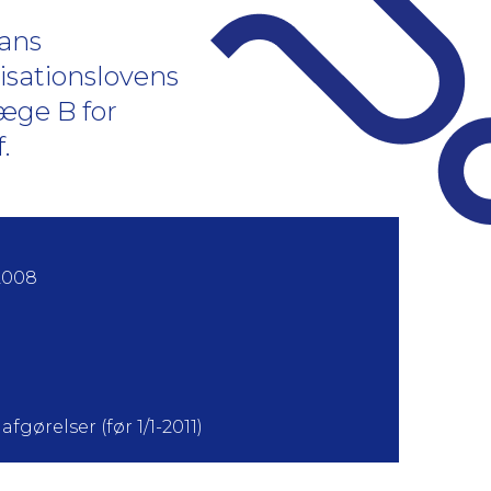
hans
orisationslovens
læge B for
f.
2008
fgørelser (før 1/1-2011)