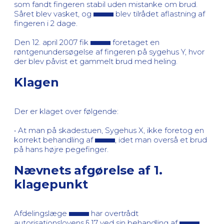
som fandt fingeren stabil uden mistanke om brud.
Såret blev vasket, og
blev tilrådet aflastning af
fingeren i 2 dage.
Den 12. april 2007 fik
foretaget en
røntgenundersøgelse af fingeren på sygehus Y, hvor
der blev påvist et gammelt brud med heling.
Klagen
Der er klaget over følgende:
• At man på skadestuen, Sygehus X, ikke foretog en
korrekt behandling af
, idet man overså et brud
på hans højre pegefinger.
Nævnets afgørelse af 1.
klagepunkt
Afdelingslæge
har overtrådt
autorisationslovens § 17 ved sin behandling af