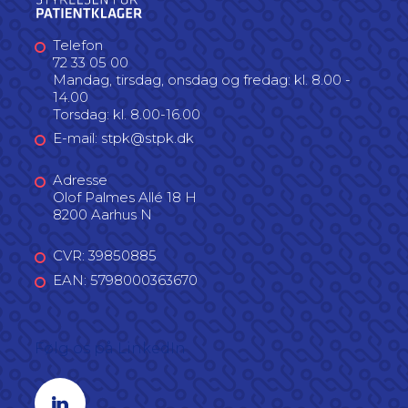
Telefon
72 33 05 00
Mandag, tirsdag, onsdag og fredag: kl. 8.00 -
14.00
Torsdag: kl. 8.00-16.00
E-mail: stpk@stpk.dk
Adresse
Olof Palmes Allé 18 H
8200 Aarhus N
CVR: 39850885
EAN: 5798000363670
Følg os på LinkedIn
Linkedin profil