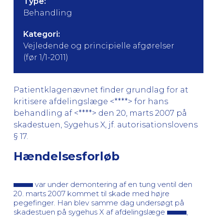
Type:
Behandling
Kategori:
Vejledende og principielle afgørelser
(før 1/1-2011)
Patientklagenævnet finder grundlag for at
kritisere afdelingslæge <****> for hans
behandling af <****> den 20, marts 2007 på
skadestuen, Sygehus X, jf. autorisationslovens
§ 17.
Hændelsesforløb
var under demontering af en tung ventil den
20. marts 2007 kommet til skade med højre
pegefinger. Han blev samme dag undersøgt på
skadestuen på sygehus X af afdelingslæge
,