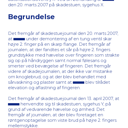
den 20. marts 2007 på skadestuen, sygehus X.
Begrundelse
Det fremgår af skadestuejournal den 20. marts 2007,
at
under demontering af en tung ventil skar
højre 2. finger på en skarp flange. Det fremgår af
journalen, at der fandtes et sår på højre 2. fingers
grundstykke med hævelse over fingeren som strakte
sig op på håndryggen samt normal følesans og
smerter ved bevægelse af fingeren. Det fremgår
videre af skadejournalen, at der ikke var mistanke
om knoglebrud, og at der blev behandlet med
sårvaskning og plaster samt at
blev tilrådet
elevation og aflastning af fingeren.
Det fremgår af skadestuejournal den 13. april 2007, at
henvendte sig til skadestuen, sygehus Y, på
grund af vedvarende hævelse og ømhed. Det
fremgår af journalen, at der blev foretaget en
røntgenoptagelse som viste brud på højre 2. fingers
mellemstykke.