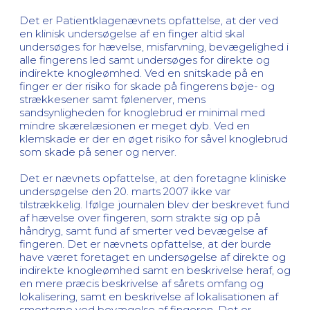
Det er Patientklagenævnets opfattelse, at der ved
en klinisk undersøgelse af en finger altid skal
undersøges for hævelse, misfarvning, bevægelighed i
alle fingerens led samt undersøges for direkte og
indirekte knogleømhed. Ved en snitskade på en
finger er der risiko for skade på fingerens bøje- og
strækkesener samt følenerver, mens
sandsynligheden for knoglebrud er minimal med
mindre skærelæsionen er meget dyb. Ved en
klemskade er der en øget risiko for såvel knoglebrud
som skade på sener og nerver.
Det er nævnets opfattelse, at den foretagne kliniske
undersøgelse den 20. marts 2007 ikke var
tilstrækkelig. Ifølge journalen blev der beskrevet fund
af hævelse over fingeren, som strakte sig op på
håndryg, samt fund af smerter ved bevægelse af
fingeren. Det er nævnets opfattelse, at der burde
have været foretaget en undersøgelse af direkte og
indirekte knogleømhed samt en beskrivelse heraf, og
en mere præcis beskrivelse af sårets omfang og
lokalisering, samt en beskrivelse af lokalisationen af
smerterne ved bevægelse af fingeren. Det er