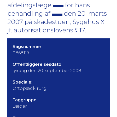
afdelingslæge
for hans
behandling af
den 20, marts
2007 på skadestuen, Sygehus X,
jf. autorisationslovens § 17.
Sagsnummer:
0868119
Offentliggørelsesdato:
lørdag den 20. september 2008
Speciale:
Ortopædkirurgi
Faggruppe:
Læger