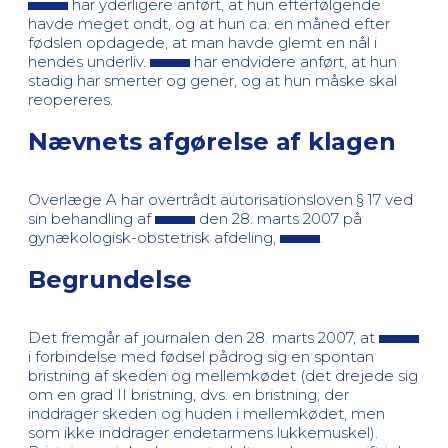
har yderligere anført, at hun efterfølgende
havde meget ondt, og at hun ca. en måned efter
fødslen opdagede, at man havde glemt en nål i
hendes underliv.
har endvidere anført, at hun
stadig har smerter og gener, og at hun måske skal
reopereres.
Nævnets afgørelse af klagen
Overlæge A har overtrådt autorisationsloven § 17 ved
sin behandling af
den 28. marts 2007 på
gynækologisk-obstetrisk afdeling,
.
Begrundelse
Det fremgår af journalen den 28. marts 2007, at
i forbindelse med fødsel pådrog sig en spontan
bristning af skeden og mellemkødet (det drejede sig
om en grad II bristning, dvs. en bristning, der
inddrager skeden og huden i mellemkødet, men
som ikke inddrager endetarmens lukkemuskel).