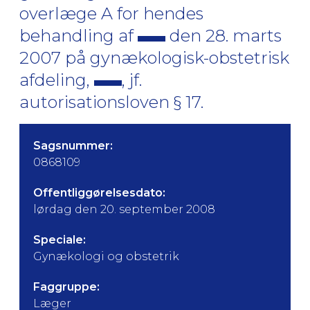
overlæge A for hendes
behandling af
den 28. marts
2007 på gynækologisk-obstetrisk
afdeling,
, jf.
autorisationsloven § 17.
Sagsnummer:
0868109
Offentliggørelsesdato:
lørdag den 20. september 2008
Speciale:
Gynækologi og obstetrik
Faggruppe:
Læger