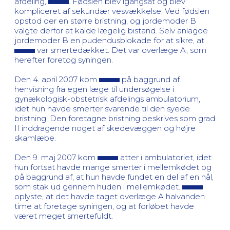
afdeling,
. Fødslen blev igangsat og blev
kompliceret af sekundær vesvækkelse. Ved fødslen
opstod der en større bristning, og jordemoder B
valgte derfor at kalde lægelig bistand. Selv anlagde
jordemoder B en pudendusblokade for at sikre, at
var smertedækket. Det var overlæge A, som
herefter foretog syningen.
Den 4. april 2007 kom
på baggrund af
henvisning fra egen læge til undersøgelse i
gynækologisk-obstetrisk afdelings ambulatorium,
idet hun havde smerter svarende til den syede
bristning. Den foretagne bristning beskrives som grad
II inddragende noget af skedevæggen og højre
skamlæbe.
Den 9. maj 2007 kom
atter i ambulatoriet, idet
hun fortsat havde mange smerter i mellemkødet og
på baggrund af, at hun havde fundet en del af en nål,
som stak ud gennem huden i mellemkødet.
oplyste, at det havde taget overlæge A halvanden
time at foretage syningen, og at forløbet havde
været meget smertefuldt.