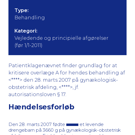
Type:
Behandling
Kategori:
Vejledende og principielle afgørelser
(før 1/1-2011)
Patientklagenævnet finder grundlag for at
kritisere overlæge A for hendes behandling af
<****> den 28. marts 2007 på gynækologisk-
obstetrisk afdeling, <****>, jf.
autorisationsloven § 17.
Hændelsesforløb
Den 28. marts 2007 fødte
et levende
drengebarn på 3660 g på gynækologisk-obstetrisk