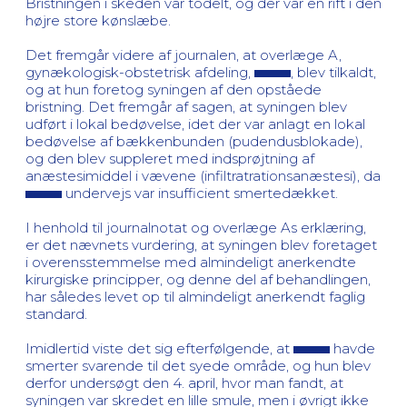
Bristningen i skeden var todelt, og der var en rift i den
højre store kønslæbe.
Det fremgår videre af journalen, at overlæge A,
gynækologisk-obstetrisk afdeling,
, blev tilkaldt,
og at hun foretog syningen af den opståede
bristning. Det fremgår af sagen, at syningen blev
udført i lokal bedøvelse, idet der var anlagt en lokal
bedøvelse af bækkenbunden (pudendusblokade),
og den blev suppleret med indsprøjtning af
anæstesimiddel i vævene (infiltratrationsanæstesi), da
undervejs var insufficient smertedækket.
I henhold til journalnotat og overlæge As erklæring,
er det nævnets vurdering, at syningen blev foretaget
i overensstemmelse med almindeligt anerkendte
kirurgiske principper, og denne del af behandlingen,
har således levet op til almindeligt anerkendt faglig
standard.
Imidlertid viste det sig efterfølgende, at
havde
smerter svarende til det syede område, og hun blev
derfor undersøgt den 4. april, hvor man fandt, at
syningen var skredet en lille smule, men i øvrigt ikke