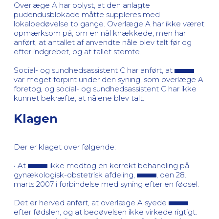
Overlæge A har oplyst, at den anlagte
pudendusblokade måtte suppleres med
lokalbedøvelse to gange. Overlæge A har ikke været
opmærksom på, om en nål knækkede, men har
anført, at antallet af anvendte nåle blev talt før og
efter indgrebet, og at tallet stemte.
Social- og sundhedsassistent C har anført, at
var meget forpint under den syning, som overlæge A
foretog, og social- og sundhedsassistent C har ikke
kunnet bekræfte, at nålene blev talt.
Klagen
Der er klaget over følgende:
• At
ikke modtog en korrekt behandling på
gynækologisk-obstetrisk afdeling,
, den 28.
marts 2007 i forbindelse med syning efter en fødsel.
Det er herved anført, at overlæge A syede
efter fødslen, og at bedøvelsen ikke virkede rigtigt.