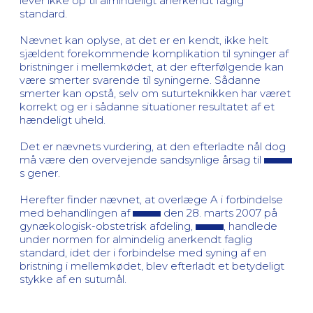
lever ikke op til almindeligt anerkendt faglig
standard.
Nævnet kan oplyse, at det er en kendt, ikke helt
sjældent forekommende komplikation til syninger af
bristninger i mellemkødet, at der efterfølgende kan
være smerter svarende til syningerne. Sådanne
smerter kan opstå, selv om suturteknikken har været
korrekt og er i sådanne situationer resultatet af et
hændeligt uheld.
Det er nævnets vurdering, at den efterladte nål dog
må være den overvejende sandsynlige årsag til
s gener.
Herefter finder nævnet, at overlæge A i forbindelse
med behandlingen af
den 28. marts 2007 på
gynækologisk-obstetrisk afdeling,
, handlede
under normen for almindelig anerkendt faglig
standard, idet der i forbindelse med syning af en
bristning i mellemkødet, blev efterladt et betydeligt
stykke af en suturnål.