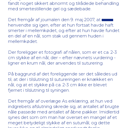
fandt noget sikkert abnormt og tilrådede behandling
med smertestillende gel og sædebade.
Det fremgår af journalen den 9. maj 2007, at
henvendte sig igen, efter at hun fortsat havde haft
smerter i mellemkødet, og efter at hun havde fundet
en del af en nål, som stak ud gennem huden i
mellemkødet.
Der foreligger et fotografi af nålen, som er et ca. 2-3
cm stykke af en nål, der – efter nævnets vurdering -
ligner en krum nål, der anvendes til suturering.
På baggrund af det foreliggende ser det således ud
til, at der i tilslutning til sutureringen er knækket en
nål, og at et stykke på ca. 2-3 cm ikke er blevet
fjernet i tilslutning til syningen.
Det fremgår af overlæge As erklæring, at hun ved
indgrebets afslutning sikrede sig, at antallet af brugte
nåle passede med antallet af åbne pakker. Imidlertid
synes det som om man har overset en mangel af et
meget betydeligt stykke af en suturnål, og dette