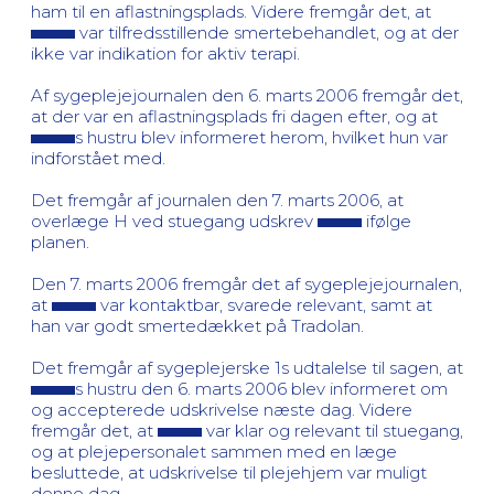
ham til en aflastningsplads. Videre fremgår det, at
var tilfredsstillende smertebehandlet, og at der
ikke var indikation for aktiv terapi.
Af sygeplejejournalen den 6. marts 2006 fremgår det,
at der var en aflastningsplads fri dagen efter, og at
s hustru blev informeret herom, hvilket hun var
indforstået med.
Det fremgår af journalen den 7. marts 2006, at
overlæge H ved stuegang udskrev
ifølge
planen.
Den 7. marts 2006 fremgår det af sygeplejejournalen,
at
var kontaktbar, svarede relevant, samt at
han var godt smertedækket på Tradolan.
Det fremgår af sygeplejerske 1s udtalelse til sagen, at
s hustru den 6. marts 2006 blev informeret om
og accepterede udskrivelse næste dag. Videre
fremgår det, at
var klar og relevant til stuegang,
og at plejepersonalet sammen med en læge
besluttede, at udskrivelse til plejehjem var muligt
denne dag.