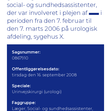
social- og sundhedsassistenter,
der var involveret i plejen af
i
perioden fra den 7. februar til
den 7. marts 2006 på urologisk
afdeling, sygehus X.
Sagsnummer:
0867910
Offentliggørelsesdato:
tirsdag den 16. september 2008
Speciale:
Urinvejskirurgi (urologi)
Faggruppe:
Læger, Social- og sundhedsassistenter,