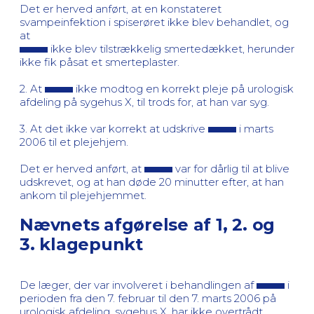
Det er herved anført, at en konstateret
svampeinfektion i spiserøret ikke blev behandlet, og
at
ikke blev tilstrækkelig smertedækket, herunder
ikke fik påsat et smerteplaster.
2. At
ikke modtog en korrekt pleje på urologisk
afdeling på sygehus X, til trods for, at han var syg.
3. At det ikke var korrekt at udskrive
i marts
2006 til et plejehjem.
Det er herved anført, at
var for dårlig til at blive
udskrevet, og at han døde 20 minutter efter, at han
ankom til plejehjemmet.
Nævnets afgørelse af 1, 2. og
3. klagepunkt
De læger, der var involveret i behandlingen af
i
perioden fra den 7. februar til den 7. marts 2006 på
urologisk afdeling, sygehus X, har ikke overtrådt