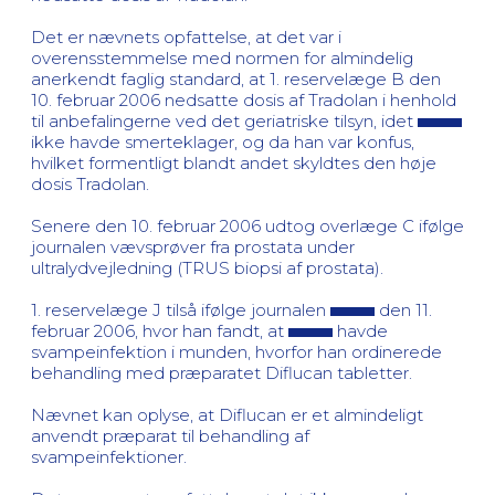
Det er nævnets opfattelse, at det var i
overensstemmelse med normen for almindelig
anerkendt faglig standard, at 1. reservelæge B den
10. februar 2006 nedsatte dosis af Tradolan i henhold
til anbefalingerne ved det geriatriske tilsyn, idet
ikke havde smerteklager, og da han var konfus,
hvilket formentligt blandt andet skyldtes den høje
dosis Tradolan.
Senere den 10. februar 2006 udtog overlæge C ifølge
journalen vævsprøver fra prostata under
ultralydvejledning (TRUS biopsi af prostata).
1. reservelæge J tilså ifølge journalen
den 11.
februar 2006, hvor han fandt, at
havde
svampeinfektion i munden, hvorfor han ordinerede
behandling med præparatet Diflucan tabletter.
Nævnet kan oplyse, at Diflucan er et almindeligt
anvendt præparat til behandling af
svampeinfektioner.