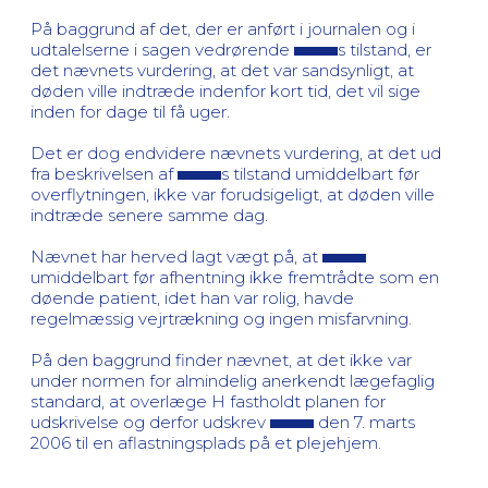
På baggrund af det, der er anført i journalen og i
udtalelserne i sagen vedrørende
s tilstand, er
det nævnets vurdering, at det var sandsynligt, at
døden ville indtræde indenfor kort tid, det vil sige
inden for dage til få uger.
Det er dog endvidere nævnets vurdering, at det ud
fra beskrivelsen af
s tilstand umiddelbart før
overflytningen, ikke var forudsigeligt, at døden ville
indtræde senere samme dag.
Nævnet har herved lagt vægt på, at
umiddelbart før afhentning ikke fremtrådte som en
døende patient, idet han var rolig, havde
regelmæssig vejrtrækning og ingen misfarvning.
På den baggrund finder nævnet, at det ikke var
under normen for almindelig anerkendt lægefaglig
standard, at overlæge H fastholdt planen for
udskrivelse og derfor udskrev
den 7. marts
2006 til en aflastningsplads på et plejehjem.