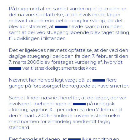
På baggrund af en samlet vurdering af journalen, er
det nævnets opfattelse, at de involverede læger
relevant ordinerede behandling for svamp, da det
blev konstateret, at
havde svamp i munden,
samt at der ved stuegang løbende blev taget stilling
til udviklingen i tilstanden.
Det er ligeledes nævnets opfattelse, at der ved den
daglige stuegang i perioden fra den 7. februar til den
7. marts 2006 blev foretaget vurdering af, hvorvidt
var tilstrækkeligt smertedækket.
Nævnet har herved lagt vægt på, at
flere
gange på forespørgsel benægtede at have smerter.
Samlet finder nævnet herefter, at de læger, der var
involveret i behandlingen af
på urologisk
afdeling, sygehus X, i perioden fra den 7. februar til
den 7. marts 2006 handlede i overensstemmelse
med normen for almindelig anerkendt faglig
standard.
Det fremgår af klagen, at
ikke modtog en