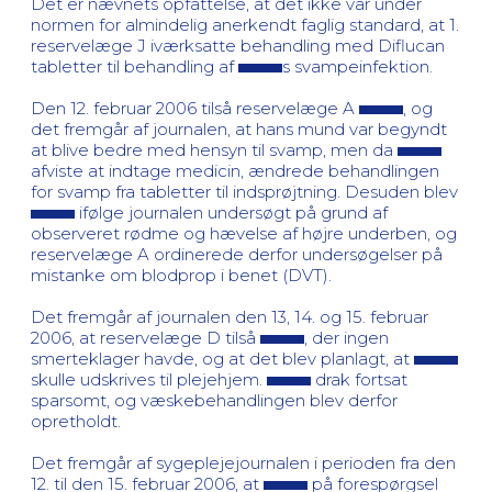
Det er nævnets opfattelse, at det ikke var under
normen for almindelig anerkendt faglig standard, at 1.
reservelæge J iværksatte behandling med Diflucan
tabletter til behandling af
s svampeinfektion.
Den 12. februar 2006 tilså reservelæge A
, og
det fremgår af journalen, at hans mund var begyndt
at blive bedre med hensyn til svamp, men da
afviste at indtage medicin, ændrede behandlingen
for svamp fra tabletter til indsprøjtning. Desuden blev
ifølge journalen undersøgt på grund af
observeret rødme og hævelse af højre underben, og
reservelæge A ordinerede derfor undersøgelser på
mistanke om blodprop i benet (DVT).
Det fremgår af journalen den 13, 14. og 15. februar
2006, at reservelæge D tilså
, der ingen
smerteklager havde, og at det blev planlagt, at
skulle udskrives til plejehjem.
drak fortsat
sparsomt, og væskebehandlingen blev derfor
opretholdt.
Det fremgår af sygeplejejournalen i perioden fra den
12. til den 15. februar 2006, at
på forespørgsel