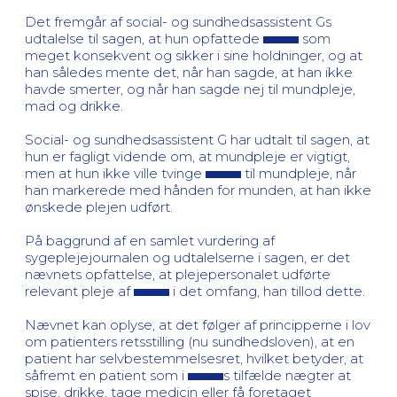
Det fremgår af social- og sundhedsassistent Gs
udtalelse til sagen, at hun opfattede
som
meget konsekvent og sikker i sine holdninger, og at
han således mente det, når han sagde, at han ikke
havde smerter, og når han sagde nej til mundpleje,
mad og drikke.
Social- og sundhedsassistent G har udtalt til sagen, at
hun er fagligt vidende om, at mundpleje er vigtigt,
men at hun ikke ville tvinge
til mundpleje, når
han markerede med hånden for munden, at han ikke
ønskede plejen udført.
På baggrund af en samlet vurdering af
sygeplejejournalen og udtalelserne i sagen, er det
nævnets opfattelse, at plejepersonalet udførte
relevant pleje af
i det omfang, han tillod dette.
Nævnet kan oplyse, at det følger af principperne i lov
om patienters retsstilling (nu sundhedsloven), at en
patient har selvbestemmelsesret, hvilket betyder, at
såfremt en patient som i
s tilfælde nægter at
spise, drikke, tage medicin eller få foretaget