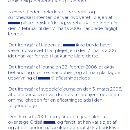
almindelig anerkendt faglig standard.
Nævnet finder ligeledes, at de social- og
sundhedsassistenter, der var involveret i plejen af
på urologisk afdeling, sygehus X, i perioden fra
den 7. februar til den 7. marts 2006, handlede fagligt
korrekt.
Det fremgår af klagen, at
ikke burde have
været udskrevet til et plejehjem den 7. marts 2006,
idet han var for syg til at kunne klare dette.
Det fremgår af journalen 28. februar 2006, at aktiv
behandling stort set var ophørt, og at man planlagde
udskrivning af
til aflastningsplads.
Det fremgår af sygeplejejournalen den 3. marts 2006,
at plejepersonalet var i kontakt med hjemmeplejen
om muligheden for en aflastningsplads i den
følgende uge.
Den 6. marts 2006 fremgår det af journalen, at
overlæge C tilså
, og fandt, at han var sløjet af,
og at det derfor måske ikke var realistisk at udskrive