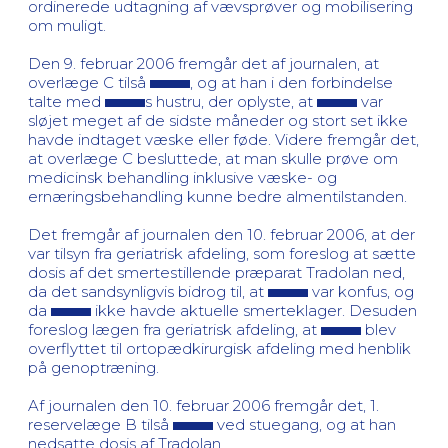
ordinerede udtagning af vævsprøver og mobilisering
om muligt.
Den 9. februar 2006 fremgår det af journalen, at
overlæge C tilså
, og at han i den forbindelse
talte med
s hustru, der oplyste, at
var
sløjet meget af de sidste måneder og stort set ikke
havde indtaget væske eller føde. Videre fremgår det,
at overlæge C besluttede, at man skulle prøve om
medicinsk behandling inklusive væske- og
ernæringsbehandling kunne bedre almentilstanden.
Det fremgår af journalen den 10. februar 2006, at der
var tilsyn fra geriatrisk afdeling, som foreslog at sætte
dosis af det smertestillende præparat Tradolan ned,
da det sandsynligvis bidrog til, at
var konfus, og
da
ikke havde aktuelle smerteklager. Desuden
foreslog lægen fra geriatrisk afdeling, at
blev
overflyttet til ortopædkirurgisk afdeling med henblik
på genoptræning.
Af journalen den 10. februar 2006 fremgår det, 1.
reservelæge B tilså
ved stuegang, og at han
nedsatte dosis af Tradolan.