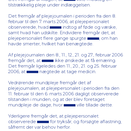
tilstrækkelig pleje under indlæggelsen.
Det fremgår af plejejournalen i perioden fra den 8.
februar til den 7. marts 2006, at plejepersonalet
observerede, hvad
indtog af føde og væske,
samt hvad han udskilte. Endvidere fremgår det, at
plejepersonalet flere gange spurgte
, om han
havde smerter, hvilket han benægtede.
Af plejejournalen den 8., 11., 12., 21. og 27., februar 2006
fremgår det, at
ikke ønskede at få ernæring.
Det fremgår ligeledes den 11., 20., 21. og 25. februar
2006, at
nægtede at tage medicin.
Vedrørende mundpleje fremgår det af
plejejournalen, at plejepersonalet i perioden fra den
11. februar til den 6. marts 2006 dagligt observerede
tilstanden i munden, og at der blev foretaget
mundpleje de dage, hvor
ville tillade dette.
Yderligere fremgår det, at plejepersonalet
observerede
for tryksår, og forsøgte aflastning,
såfremt der var behov herfor.