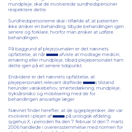
mundpleje, skal de involverede sundhedspersoner
respektere dette.
Sundhedspersonerne skal i tilfælde af, at patienten
ikke ønsker en behandling, tilbyde behandlingen igen
senere og forklare, hvorfor man ønsker at udføre
behandlingen.
På baggrund af plejejournalen er det nævnets
opfattelse, at når
afviste at modtage medicin,
ernæring eller mundpleje, tilbød plejepersonalet ham
dette igen på et senere tidspunkt.
Endvidere er det nævnets opfattelse, at
plejepersonalet relevant drøftede
s tilstand
herunder væskebehov, smertedækning, mundpleje,
tryksårsrisiko og mobilisering med de for
behandlingen ansvarlige læger.
Nævnet finder herefter, at de sygeplejersker, der var
involveret i plejen af
på urologisk afdeling,
sygehus X, i perioden fra den 7. februar til den 7. marts
2006 handlede i overensstemmelse med normen for