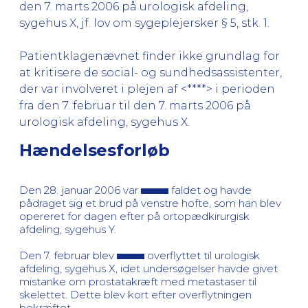
den 7. marts 2006 på urologisk afdeling,
sygehus X, jf. lov om sygeplejersker § 5, stk. 1.
Patientklagenævnet finder ikke grundlag for
at kritisere de social- og sundhedsassistenter,
der var involveret i plejen af <****> i perioden
fra den 7. februar til den 7. marts 2006 på
urologisk afdeling, sygehus X.
Hændelsesforløb
Den 28. januar 2006 var
faldet og havde
pådraget sig et brud på venstre hofte, som han blev
opereret for dagen efter på ortopædkirurgisk
afdeling, sygehus Y.
Den 7. februar blev
overflyttet til urologisk
afdeling, sygehus X, idet undersøgelser havde givet
mistanke om prostatakræft med metastaser til
skelettet. Dette blev kort efter overflytningen
bekræftet.