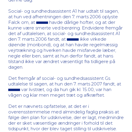
Social- og sundhedsassistent A1 har udtalt til sagen,
at hun ved afhentningen den 7. marts 2006 oplyste
Falck om, at
havde dårlige hofter, og at der
kunne være smerte ved berøring. Endvidere fremgår
det af udtalelsen, at social- og sundhedsassistent A1
den 7. marts 2006 fandt, at
ikke virkede
døende (moribond), og at han havde regelmæssig
vejrtrækning og hverken havde misfarvede læber,
negle eller ben, samt at hun derfor fandt, at hans
tilstand ikke var ændret væsentligt fra tidligere på
dagen.
Det fremgår af social- og sundhedsassistent Gs
udtalelse til sagen, at hun den 7. marts 2007 fandt, at
var livstræt, og da hun gik kl. 15.00, var han
vågen og klar men meget træt og afkræftet.
Det er nævnets opfattelse, at det er i
overensstemmelse med almindelig faglig praksis at
følge den plan for udskrivelse, der er lagt, medmindre
der er sket væsentlige ændringer i forhold til det
tidspunkt, hvor der blev taget stilling til udskrivelse.