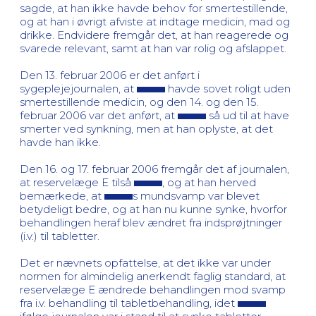
sagde, at han ikke havde behov for smertestillende,
og at han i øvrigt afviste at indtage medicin, mad og
drikke. Endvidere fremgår det, at han reagerede og
svarede relevant, samt at han var rolig og afslappet.
Den 13. februar 2006 er det anført i
sygeplejejournalen, at
havde sovet roligt uden
smertestillende medicin, og den 14. og den 15.
februar 2006 var det anført, at
så ud til at have
smerter ved synkning, men at han oplyste, at det
havde han ikke.
Den 16. og 17. februar 2006 fremgår det af journalen,
at reservelæge E tilså
, og at han herved
bemærkede, at
s mundsvamp var blevet
betydeligt bedre, og at han nu kunne synke, hvorfor
behandlingen heraf blev ændret fra indsprøjtninger
(i.v.) til tabletter.
Det er nævnets opfattelse, at det ikke var under
normen for almindelig anerkendt faglig standard, at
reservelæge E ændrede behandlingen mod svamp
fra i.v. behandling til tabletbehandling, idet