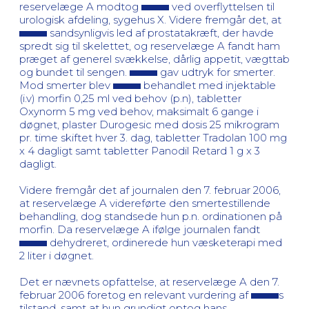
reservelæge A modtog
ved overflyttelsen til
urologisk afdeling, sygehus X. Videre fremgår det, at
sandsynligvis led af prostatakræft, der havde
spredt sig til skelettet, og reservelæge A fandt ham
præget af generel svækkelse, dårlig appetit, vægttab
og bundet til sengen.
gav udtryk for smerter.
Mod smerter blev
behandlet med injektable
(i.v) morfin 0,25 ml ved behov (p.n), tabletter
Oxynorm 5 mg ved behov, maksimalt 6 gange i
døgnet, plaster Durogesic med dosis 25 mikrogram
pr. time skiftet hver 3. dag, tabletter Tradolan 100 mg
x 4 dagligt samt tabletter Panodil Retard 1 g x 3
dagligt.
Videre fremgår det af journalen den 7. februar 2006,
at reservelæge A videreførte den smertestillende
behandling, dog standsede hun p.n. ordinationen på
morfin. Da reservelæge A ifølge journalen fandt
dehydreret, ordinerede hun væsketerapi med
2 liter i døgnet.
Det er nævnets opfattelse, at reservelæge A den 7.
februar 2006 foretog en relevant vurdering af
s
tilstand, samt at hun grundigt optog hans