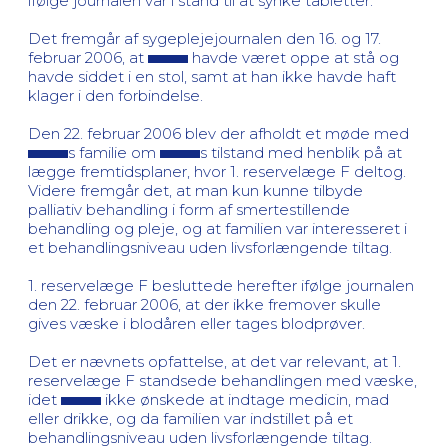
ifølge journalen var i stand til at synke tabletter.
Det fremgår af sygeplejejournalen den 16. og 17.
februar 2006, at
havde været oppe at stå og
havde siddet i en stol, samt at han ikke havde haft
klager i den forbindelse.
Den 22. februar 2006 blev der afholdt et møde med
s familie om
s tilstand med henblik på at
lægge fremtidsplaner, hvor 1. reservelæge F deltog.
Videre fremgår det, at man kun kunne tilbyde
palliativ behandling i form af smertestillende
behandling og pleje, og at familien var interesseret i
et behandlingsniveau uden livsforlængende tiltag.
1. reservelæge F besluttede herefter ifølge journalen
den 22. februar 2006, at der ikke fremover skulle
gives væske i blodåren eller tages blodprøver.
Det er nævnets opfattelse, at det var relevant, at 1.
reservelæge F standsede behandlingen med væske,
idet
ikke ønskede at indtage medicin, mad
eller drikke, og da familien var indstillet på et
behandlingsniveau uden livsforlængende tiltag.