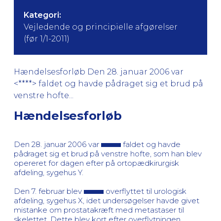
Kategori:
Vejledende og principielle afgørelser
(før 1/1-2011)
Hændelsesforløb Den 28. januar 2006 var
<****> faldet og havde pådraget sig et brud på
venstre hofte...
Hændelsesforløb
Den 28. januar 2006 var
faldet og havde
pådraget sig et brud på venstre hofte, som han blev
opereret for dagen efter på ortopædkirurgisk
afdeling, sygehus Y.
Den 7. februar blev
overflyttet til urologisk
afdeling, sygehus X, idet undersøgelser havde givet
mistanke om prostatakræft med metastaser til
skelettet. Dette blev kort efter overflytningen