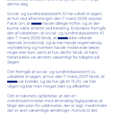
denne dag.
Social- og sundhedsassistent A1 har udtalt til sagen,
at hun ved afhentningen den 7. marts 2006 oplyste
Falck om, at
havde dårlige hofter, og at der
kunne være smerte ved berøring. Endvidere fremgår
det af udtalelsen, at social- og sundhedsassistent A1
den 7. marts 2006 fandt, at
ikke virkede
døende (moribond), og at han havde regelmæssig
vejrtrækning og hverken havde misfarvede læber,
negle eller ben, samt at hun derfor fandt, at hans
tilstand ikke var ændret væsentligt fra tidligere på
dagen.
Det fremgår af social- og sundhedsassistent Gs
udtalelse til sagen, at hun den 7. marts 2007 fandt, at
var livstræt, og da hun gik kl. 15.00, var han
vågen og klar men meget træt og afkræftet.
Det er nævnets opfattelse, at det er i
overensstemmelse med almindelig faglig praksis at
følge den plan for udskrivelse, der er lagt, medmindre
der er sket væsentlige ændringer i forhold til det