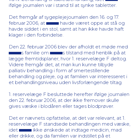
ifølge journalen var i stand til at synke tabletter.
Det fremgår af sygeplejejournalen den 16. og 17.
februar 2006, at
havde været oppe at stå og
havde siddet i en stol, samt at han ikke havde haft
klager i den forbindelse.
Den 22. februar 2006 blev der afholdt et møde med
s familie om
s tilstand med henblik på at
lægge fremtidsplaner, hvor 1. reservelæge F deltog.
Videre fremgår det, at man kun kunne tilbyde
palliativ behandling i form af smertestillende
behandling og pleje, og at familien var interesseret i
et behandlingsniveau uden livsforlængende tiltag.
1. reservelæge F besluttede herefter ifølge journalen
den 22. februar 2006, at der ikke fremover skulle
gives væske i blodåren eller tages blodprøver.
Det er nævnets opfattelse, at det var relevant, at 1.
reservelæge F standsede behandlingen med væske,
idet
ikke ønskede at indtage medicin, mad
eller drikke, og da familien var indstillet på et