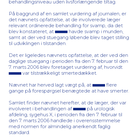
behandlingsniveau uden livsforlængende tiltag.
På baggrund af en samlet vurdering af journalen, er
det nævnets opfattelse, at de involverede læger
relevant ordinerede behandling for svamp, da det
blev konstateret, at
havde svamp i munden,
samt at der ved stuegang løbende blev taget stilling
til udviklingen i tilstanden.
Det er ligeledes nævnets opfattelse, at der ved den
daglige stuegang i perioden fra den 7. februar til den
7. marts 2006 blev foretaget vurdering af, hvorvidt
var tilstrækkeligt smertedækket.
Nævnet har herved lagt vægt på, at
flere
gange på forespørgsel benægtede at have smerter.
Samlet finder nævnet herefter, at de læger, der var
involveret i behandlingen af
på urologisk
afdeling, sygehus X, i perioden fra den 7. februar til
den 7. marts 2006 handlede i overensstemmelse
med normen for almindelig anerkendt faglig
standard.