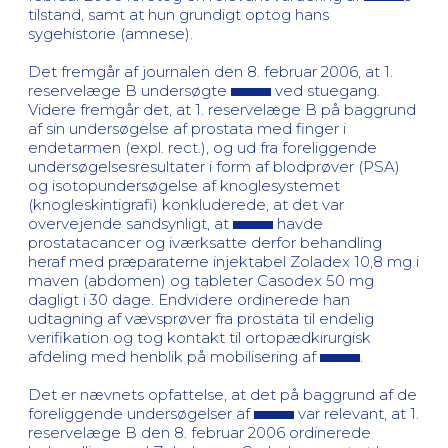
tilstand, samt at hun grundigt optog hans
sygehistorie (amnese).
Det fremgår af journalen den 8. februar 2006, at 1.
reservelæge B undersøgte
ved stuegang.
Videre fremgår det, at 1. reservelæge B på baggrund
af sin undersøgelse af prostata med finger i
endetarmen (expl. rect.), og ud fra foreliggende
undersøgelsesresultater i form af blodprøver (PSA)
og isotopundersøgelse af knoglesystemet
(knogleskintigrafi) konkluderede, at det var
overvejende sandsynligt, at
havde
prostatacancer og iværksatte derfor behandling
heraf med præparaterne injektabel Zoladex 10,8 mg i
maven (abdomen) og tableter Casodex 50 mg
dagligt i 30 dage. Endvidere ordinerede han
udtagning af vævsprøver fra prostata til endelig
verifikation og tog kontakt til ortopædkirurgisk
afdeling med henblik på mobilisering af
.
Det er nævnets opfattelse, at det på baggrund af de
foreliggende undersøgelser af
var relevant, at 1.
reservelæge B den 8. februar 2006 ordinerede