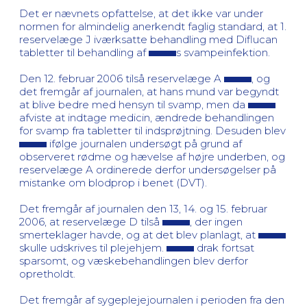
Det er nævnets opfattelse, at det ikke var under
normen for almindelig anerkendt faglig standard, at 1.
reservelæge J iværksatte behandling med Diflucan
tabletter til behandling af
s svampeinfektion.
Den 12. februar 2006 tilså reservelæge A
, og
det fremgår af journalen, at hans mund var begyndt
at blive bedre med hensyn til svamp, men da
afviste at indtage medicin, ændrede behandlingen
for svamp fra tabletter til indsprøjtning. Desuden blev
ifølge journalen undersøgt på grund af
observeret rødme og hævelse af højre underben, og
reservelæge A ordinerede derfor undersøgelser på
mistanke om blodprop i benet (DVT).
Det fremgår af journalen den 13, 14. og 15. februar
2006, at reservelæge D tilså
, der ingen
smerteklager havde, og at det blev planlagt, at
skulle udskrives til plejehjem.
drak fortsat
sparsomt, og væskebehandlingen blev derfor
opretholdt.
Det fremgår af sygeplejejournalen i perioden fra den