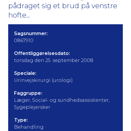
pådraget sig et brud på venstre
hofte...
Sagsnummer:
0867910
Offentliggørelsesdato:
torsdag den 25. september 2008
Speciale:
Urinvejskirurgi (urologi)
Faggruppe:
Læger, Social- og sundhedsassistenter,
Sygeplejersker
Type:
Behandling