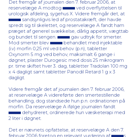
Det fremgår af journalen den 7. februar 2006, at
reservelæge A modtog
ved overflyttelsen til
urologisk afdeling, sygehus X. Videre fremgår det, at
sandsynligvis led af prostatakræft, der havde
spredt sig til skelettet, og reservelæge A fandt ham
præget af generel svækkelse, dårlig appetit, vægttab
og bundet til sengen.
gav udtryk for smerter.
Mod smerter blev
behandlet med injektable
(i.v) morfin 0,25 ml ved behov (p.n), tabletter
Oxynorm 5 mg ved behov, maksimalt 6 gange i
døgnet, plaster Durogesic med dosis 25 mikrogram
pr. time skiftet hver 3. dag, tabletter Tradolan 100 mg
x 4 dagligt samt tabletter Panodil Retard 1 g x 3
dagligt.
Videre fremgår det af journalen den 7. februar 2006,
at reservelæge A videreførte den smertestillende
behandling, dog standsede hun p.n. ordinationen på
morfin. Da reservelæge A ifølge journalen fandt
dehydreret, ordinerede hun væsketerapi med
2 liter i døgnet.
Det er nævnets opfattelse, at reservelæge A den 7.
februar 2006 foretog en relevant vurdering af
s