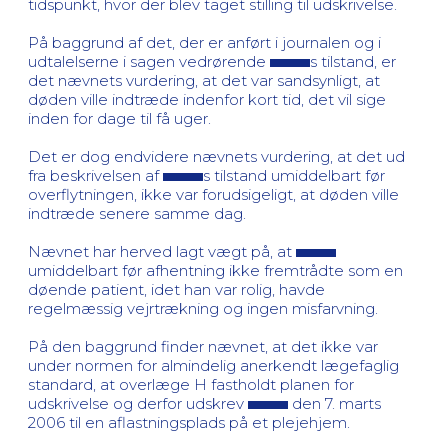
tidspunkt, hvor der blev taget stilling til udskrivelse.
På baggrund af det, der er anført i journalen og i
udtalelserne i sagen vedrørende
s tilstand, er
det nævnets vurdering, at det var sandsynligt, at
døden ville indtræde indenfor kort tid, det vil sige
inden for dage til få uger.
Det er dog endvidere nævnets vurdering, at det ud
fra beskrivelsen af
s tilstand umiddelbart før
overflytningen, ikke var forudsigeligt, at døden ville
indtræde senere samme dag.
Nævnet har herved lagt vægt på, at
umiddelbart før afhentning ikke fremtrådte som en
døende patient, idet han var rolig, havde
regelmæssig vejrtrækning og ingen misfarvning.
På den baggrund finder nævnet, at det ikke var
under normen for almindelig anerkendt lægefaglig
standard, at overlæge H fastholdt planen for
udskrivelse og derfor udskrev
den 7. marts
2006 til en aflastningsplads på et plejehjem.