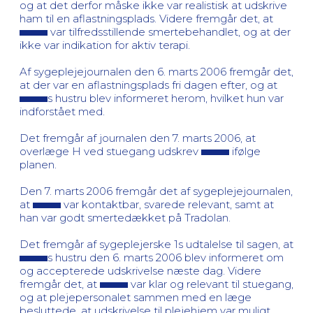
og at det derfor måske ikke var realistisk at udskrive
ham til en aflastningsplads. Videre fremgår det, at
var tilfredsstillende smertebehandlet, og at der
ikke var indikation for aktiv terapi.
Af sygeplejejournalen den 6. marts 2006 fremgår det,
at der var en aflastningsplads fri dagen efter, og at
s hustru blev informeret herom, hvilket hun var
indforstået med.
Det fremgår af journalen den 7. marts 2006, at
overlæge H ved stuegang udskrev
ifølge
planen.
Den 7. marts 2006 fremgår det af sygeplejejournalen,
at
var kontaktbar, svarede relevant, samt at
han var godt smertedækket på Tradolan.
Det fremgår af sygeplejerske 1s udtalelse til sagen, at
s hustru den 6. marts 2006 blev informeret om
og accepterede udskrivelse næste dag. Videre
fremgår det, at
var klar og relevant til stuegang,
og at plejepersonalet sammen med en læge
besluttede, at udskrivelse til plejehjem var muligt