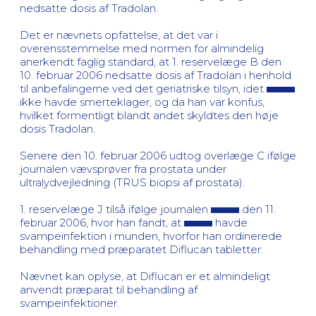
nedsatte dosis af Tradolan.
Det er nævnets opfattelse, at det var i
overensstemmelse med normen for almindelig
anerkendt faglig standard, at 1. reservelæge B den
10. februar 2006 nedsatte dosis af Tradolan i henhold
til anbefalingerne ved det geriatriske tilsyn, idet
ikke havde smerteklager, og da han var konfus,
hvilket formentligt blandt andet skyldtes den høje
dosis Tradolan.
Senere den 10. februar 2006 udtog overlæge C ifølge
journalen vævsprøver fra prostata under
ultralydvejledning (TRUS biopsi af prostata).
1. reservelæge J tilså ifølge journalen
den 11.
februar 2006, hvor han fandt, at
havde
svampeinfektion i munden, hvorfor han ordinerede
behandling med præparatet Diflucan tabletter.
Nævnet kan oplyse, at Diflucan er et almindeligt
anvendt præparat til behandling af
svampeinfektioner.