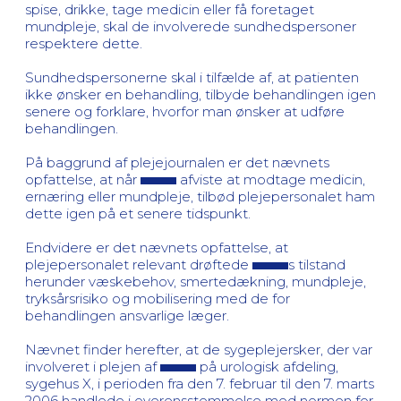
spise, drikke, tage medicin eller få foretaget
mundpleje, skal de involverede sundhedspersoner
respektere dette.
Sundhedspersonerne skal i tilfælde af, at patienten
ikke ønsker en behandling, tilbyde behandlingen igen
senere og forklare, hvorfor man ønsker at udføre
behandlingen.
På baggrund af plejejournalen er det nævnets
opfattelse, at når
afviste at modtage medicin,
ernæring eller mundpleje, tilbød plejepersonalet ham
dette igen på et senere tidspunkt.
Endvidere er det nævnets opfattelse, at
plejepersonalet relevant drøftede
s tilstand
herunder væskebehov, smertedækning, mundpleje,
tryksårsrisiko og mobilisering med de for
behandlingen ansvarlige læger.
Nævnet finder herefter, at de sygeplejersker, der var
involveret i plejen af
på urologisk afdeling,
sygehus X, i perioden fra den 7. februar til den 7. marts
2006 handlede i overensstemmelse med normen for