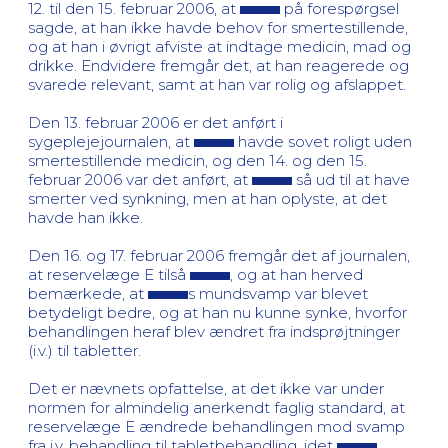
12. til den 15. februar 2006, at
på forespørgsel
sagde, at han ikke havde behov for smertestillende,
og at han i øvrigt afviste at indtage medicin, mad og
drikke. Endvidere fremgår det, at han reagerede og
svarede relevant, samt at han var rolig og afslappet.
Den 13. februar 2006 er det anført i
sygeplejejournalen, at
havde sovet roligt uden
smertestillende medicin, og den 14. og den 15.
februar 2006 var det anført, at
så ud til at have
smerter ved synkning, men at han oplyste, at det
havde han ikke.
Den 16. og 17. februar 2006 fremgår det af journalen,
at reservelæge E tilså
, og at han herved
bemærkede, at
s mundsvamp var blevet
betydeligt bedre, og at han nu kunne synke, hvorfor
behandlingen heraf blev ændret fra indsprøjtninger
(i.v.) til tabletter.
Det er nævnets opfattelse, at det ikke var under
normen for almindelig anerkendt faglig standard, at
reservelæge E ændrede behandlingen mod svamp
fra i.v. behandling til tabletbehandling, idet