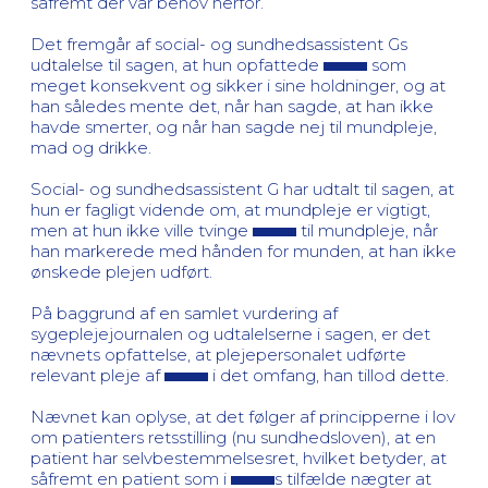
såfremt der var behov herfor.
Det fremgår af social- og sundhedsassistent Gs
udtalelse til sagen, at hun opfattede
som
meget konsekvent og sikker i sine holdninger, og at
han således mente det, når han sagde, at han ikke
havde smerter, og når han sagde nej til mundpleje,
mad og drikke.
Social- og sundhedsassistent G har udtalt til sagen, at
hun er fagligt vidende om, at mundpleje er vigtigt,
men at hun ikke ville tvinge
til mundpleje, når
han markerede med hånden for munden, at han ikke
ønskede plejen udført.
På baggrund af en samlet vurdering af
sygeplejejournalen og udtalelserne i sagen, er det
nævnets opfattelse, at plejepersonalet udførte
relevant pleje af
i det omfang, han tillod dette.
Nævnet kan oplyse, at det følger af principperne i lov
om patienters retsstilling (nu sundhedsloven), at en
patient har selvbestemmelsesret, hvilket betyder, at
såfremt en patient som i
s tilfælde nægter at