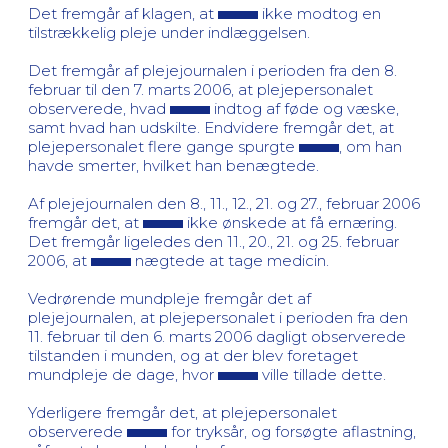
Det fremgår af klagen, at
ikke modtog en
tilstrækkelig pleje under indlæggelsen.
Det fremgår af plejejournalen i perioden fra den 8.
februar til den 7. marts 2006, at plejepersonalet
observerede, hvad
indtog af føde og væske,
samt hvad han udskilte. Endvidere fremgår det, at
plejepersonalet flere gange spurgte
, om han
havde smerter, hvilket han benægtede.
Af plejejournalen den 8., 11., 12., 21. og 27., februar 2006
fremgår det, at
ikke ønskede at få ernæring.
Det fremgår ligeledes den 11., 20., 21. og 25. februar
2006, at
nægtede at tage medicin.
Vedrørende mundpleje fremgår det af
plejejournalen, at plejepersonalet i perioden fra den
11. februar til den 6. marts 2006 dagligt observerede
tilstanden i munden, og at der blev foretaget
mundpleje de dage, hvor
ville tillade dette.
Yderligere fremgår det, at plejepersonalet
observerede
for tryksår, og forsøgte aflastning,