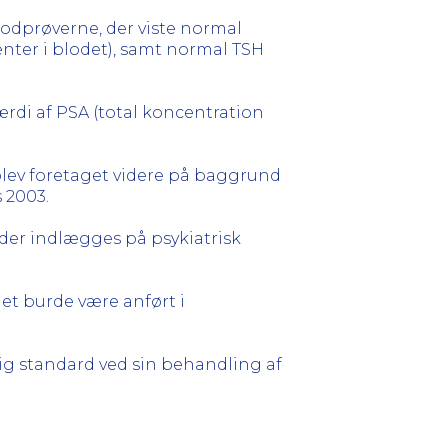
lodprøverne, der viste normal
nter i blodet), samt normal TSH
ærdi af PSA (total koncentration
 blev foretaget videre på baggrund
 2003.
 der indlægges på psykiatrisk
det burde være anført i
g standard ved sin behandling af