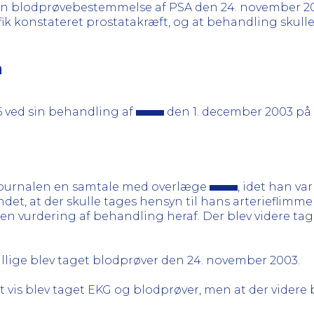
t en blodprøvebestemmelse af PSA den 24. november 200
6 fik konstateret prostatakræft, og at behandling skull
n
6 ved sin behandling af
den 1. december 2003 på 
journalen en samtale med overlæge
, idet han va
t, at der skulle tages hensyn til hans arterieflimmer
en vurdering af behandling heraf. Der blev videre tage
illige blev taget blodprøver den 24. november 2003.
t vis blev taget EKG og blodprøver, men at der videre b