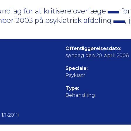
ndlag for at kritisere overlæge
for
ber 2003 på psykiatrisk afdeling
,
Offentliggørelsesdato:
søndag den 20. april 2008
Speciale:
Psykiatri
Type:
Behandling
1/1-2011)