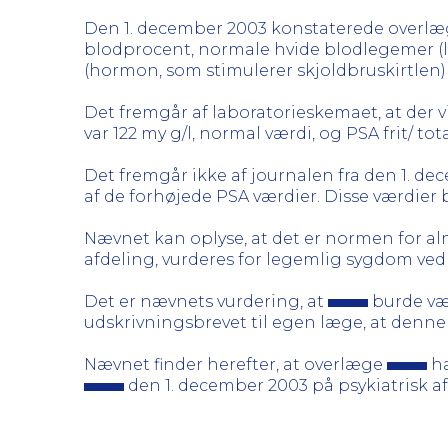
Den 1. december 2003 konstaterede overl
blodprocent, normale hvide blodlegemer (l
(hormon, som stimulerer skjoldbruskirtlen) 
Det fremgår af laboratorieskemaet, at der v
var 122 my g/l, normal værdi, og PSA frit/ tota
Det fremgår ikke af journalen fra den 1. de
af de forhøjede PSA værdier. Disse værdier b
Nævnet kan oplyse, at det er normen for alm
afdeling, vurderes for legemlig sygdom ve
Det er nævnets vurdering, at
burde vær
udskrivningsbrevet til egen læge, at denn
Nævnet finder herefter, at overlæge
ha
den 1. december 2003 på psykiatrisk a