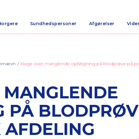
Borgere
Sundhedspersoner
Afgørelser
Vide
nærnævn
Klage over manglende opfølgning på blodprøve på psyk
R MANGLENDE
 PÅ BLODPRØV
K AFDELING