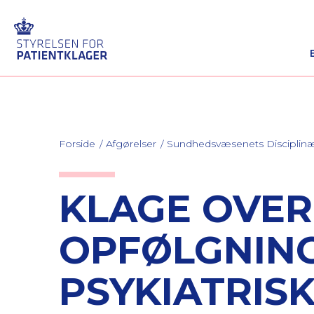
Forside
Afgørelser
Sundhedsvæsenets Discipli
KLAGE OVE
OPFØLGNING
PSYKIATRIS