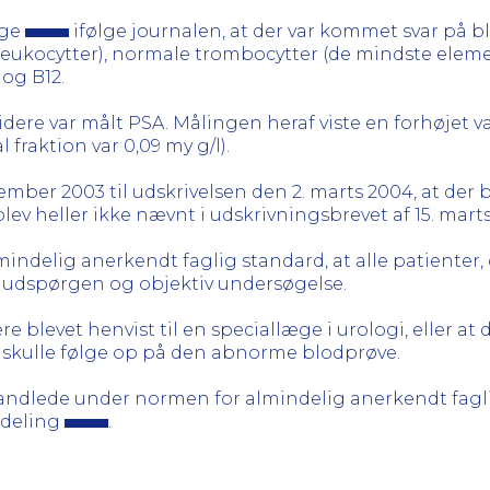
æge
ifølge journalen, at der var kommet svar på b
eukocytter), normale trombocytter (de mindste eleme
og B12.
idere var målt PSA. Målingen heraf viste en forhøjet v
l fraktion var 0,09 my g/l).
cember 2003 til udskrivelsen den 2. marts 2004, at der
lev heller ikke nævnt i udskrivningsbrevet af 15. marts
indelig anerkendt faglig standard, at alle patienter,
d udspørgen og objektiv undersøgelse.
e blevet henvist til en speciallæge i urologi, eller at 
e skulle følge op på den abnorme blodprøve.
ndlede under normen for almindelig anerkendt fagli
fdeling
.