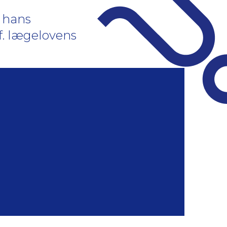
 hans
 jf. lægelovens