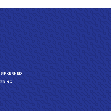
TSIKKERHED
ÆRING