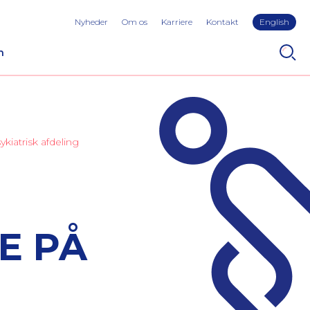
Nyheder
Om os
Karriere
Kontakt
English
n
iatrisk afdeling
E PÅ