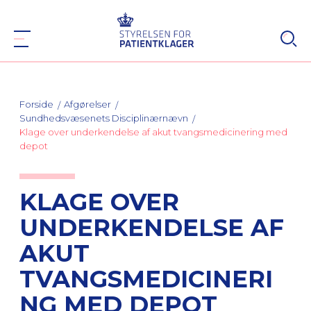
Forside
Afgørelser
Sundhedsvæsenets Disciplinærnævn
Klage over underkendelse af akut tvangsmedicinering med
depot
KLAGE OVER
UNDERKENDELSE AF
AKUT
TVANGSMEDICINERI
NG MED DEPOT