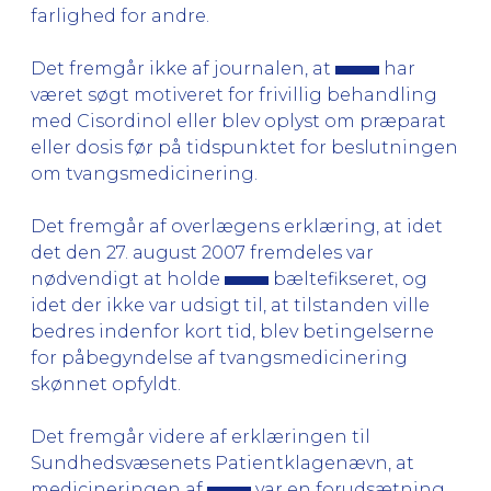
farlighed for andre.
Det fremgår ikke af journalen, at
har
været søgt motiveret for frivillig behandling
med Cisordinol eller blev oplyst om præparat
eller dosis før på tidspunktet for beslutningen
om tvangsmedicinering.
Det fremgår af overlægens erklæring, at idet
det den 27. august 2007 fremdeles var
nødvendigt at holde
bæltefikseret, og
idet der ikke var udsigt til, at tilstanden ville
bedres indenfor kort tid, blev betingelserne
for påbegyndelse af tvangsmedicinering
skønnet opfyldt.
Det fremgår videre af erklæringen til
Sundhedsvæsenets Patientklagenævn, at
medicineringen af
var en forudsætning