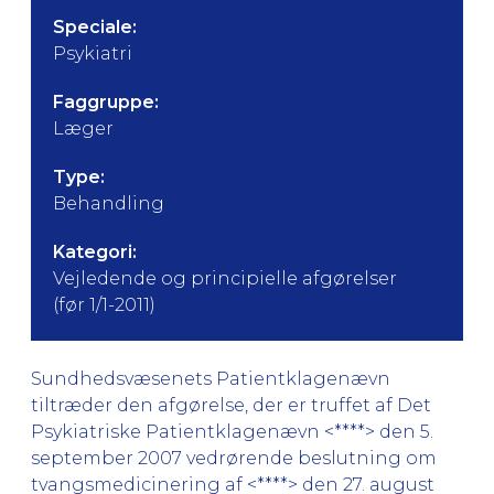
Speciale:
Psykiatri
Faggruppe:
Læger
Type:
Behandling
Kategori:
Vejledende og principielle afgørelser
(før 1/1-2011)
Sundhedsvæsenets Patientklagenævn
tiltræder den afgørelse, der er truffet af Det
Psykiatriske Patientklagenævn <****> den 5.
september 2007 vedrørende beslutning om
tvangsmedicinering af <****> den 27. august