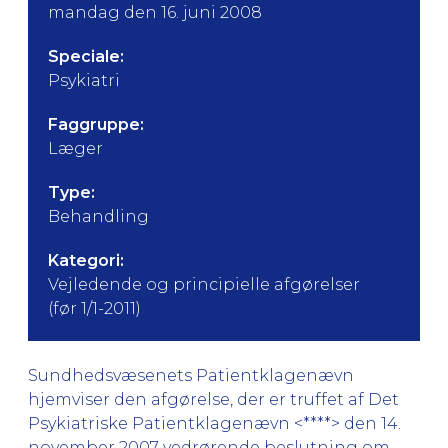
mandag den 16. juni 2008
Speciale:
Psykiatri
Faggruppe:
Læger
Type:
Behandling
Kategori:
Vejledende og principielle afgørelser
(før 1/1-2011)
Sundhedsvæsenets Patientklagenævn
hjemviser den afgørelse, der er truffet af Det
Psykiatriske Patientklagenævn <****> den 14.
november 2007 vedrørende beslutning om