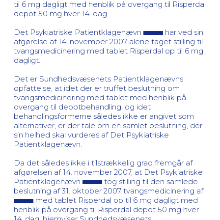
til 6 mg dagligt med henblik på overgang til Risperdal
depot 50 mg hver 14. dag.
Det Psykiatriske Patientklagenævn
har ved sin
afgørelse af 14. november 2007 alene taget stilling til
tvangsmedicinering med tablet Risperdal op til 6 mg
dagligt.
Det er Sundhedsvæsenets Patientklagenævns
opfattelse, at idet der er truffet beslutning om
tvangsmedicinering med tablet med henblik på
overgang til depotbehandling, og idet
behandlingsformerne således ikke er angivet som
alternativer, er der tale om en samlet beslutning, der i
sin helhed skal vurderes af Det Psykiatriske
Patientklagenævn.
Da det således ikke i tilstrækkelig grad fremgår af
afgørelsen af 14. november 2007, at Det Psykiatriske
Patientklagenævn
tog stilling til den samlede
beslutning af 31. oktober 2007 tvangsmedicinering af
med tablet Risperdal op til 6 mg dagligt med
henblik på overgang til Risperdal depot 50 mg hver
14. dag, hjemviser Sundhedsvæsenets