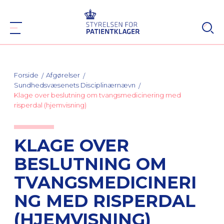
Forside
Afgørelser
Sundhedsvæsenets Disciplinærnævn
Klage over beslutning om tvangsmedicinering med
risperdal (hjemvisning)
KLAGE OVER
BESLUTNING OM
TVANGSMEDICINERI
NG MED RISPERDAL
(HJEMVISNING)