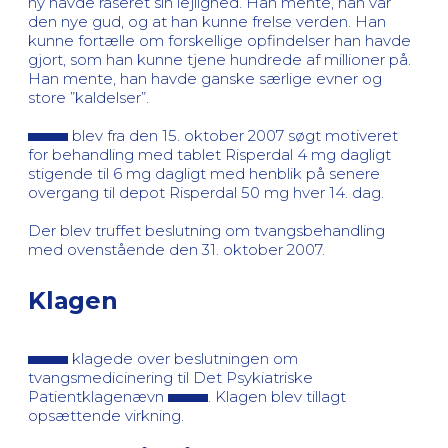
ny havde raseret sin lejlighed. Han mente, han var
den nye gud, og at han kunne frelse verden. Han
kunne fortælle om forskellige opfindelser han havde
gjort, som han kunne tjene hundrede af millioner på.
Han mente, han havde ganske særlige evner og
store ”kaldelser”.
blev fra den 15. oktober 2007 søgt motiveret
for behandling med tablet Risperdal 4 mg dagligt
stigende til 6 mg dagligt med henblik på senere
overgang til depot Risperdal 50 mg hver 14. dag.
Der blev truffet beslutning om tvangsbehandling
med ovenstående den 31. oktober 2007.
Klagen
klagede over beslutningen om
tvangsmedicinering til Det Psykiatriske
Patientklagenævn
. Klagen blev tillagt
opsættende virkning.