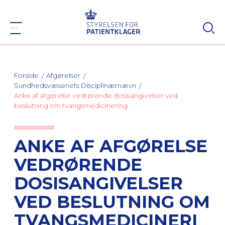
Forside
Afgørelser
Sundhedsvæsenets Disciplinærnævn
Anke af afgørelse vedrørende dosisangivelser ved
beslutning om tvangsmedicinering.
ANKE AF AFGØRELSE
VEDRØRENDE
DOSISANGIVELSER
VED BESLUTNING OM
TVANGSMEDICINERI