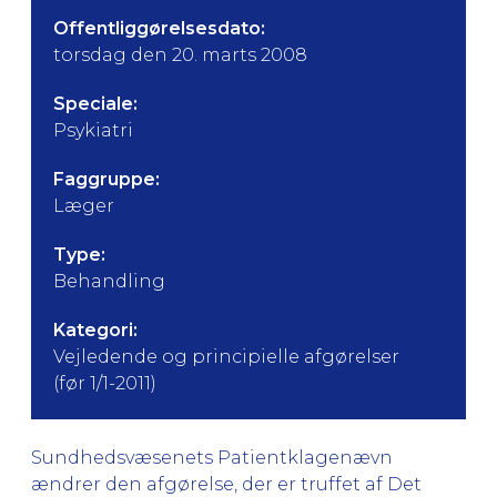
Offentliggørelsesdato:
torsdag den 20. marts 2008
Speciale:
Psykiatri
Faggruppe:
Læger
Type:
Behandling
Kategori:
Vejledende og principielle afgørelser
(før 1/1-2011)
Sundhedsvæsenets Patientklagenævn
ændrer den afgørelse, der er truffet af Det