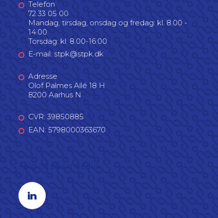
Telefon
72 33 05 00
Mandag, tirsdag, onsdag og fredag: kl. 8.00 -
14.00
Torsdag: kl. 8.00-16.00
E-mail: stpk@stpk.dk
Adresse
Olof Palmes Allé 18 H
8200 Aarhus N
CVR: 39850885
EAN: 5798000363670
Følg os på LinkedIn
Linkedin profil