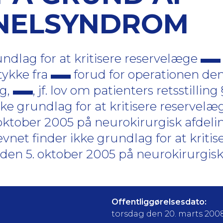
NELSYNDROM
ndlag for at kritisere reservelæge
tykke fra
forud for operationen den
ng,
, jf. lov om patienters retsstilling § 
ke grundlag for at kritisere reservel
oktober 2005 på neurokirurgisk afdeli
net finder ikke grundlag for at kriti
den 5. oktober 2005 på neurokirurgisk
Offentliggørelsesdato:
torsdag den 20. marts 200