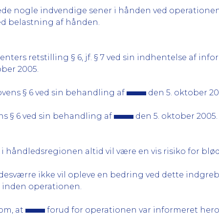
ede nogle indvendige sener i hånden ved operatione
d belastning af hånden.
nters retstilling § 6, jf. § 7 ved sin indhentelse af i
ober 2005.
ovens § 6 ved sin behandling af
den 5. oktober 20
ns § 6 ved sin behandling af
den 5. oktober 2005.
 håndledsregionen altid vil være en vis risiko for blø
 desværre ikke vil opleve en bedring ved dette indgreb 
m inden operationen.
om, at
forud for operationen var informeret her