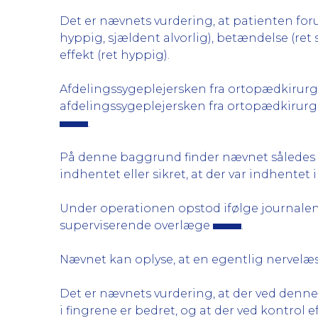
Det er nævnets vurdering, at patienten for
hyppig, sjældent alvorlig), betændelse (ret
effekt (ret hyppig).
Afdelingssygeplejersken fra ortopædkirurgis
afdelingssygeplejersken fra ortopædkirurgis
.
På denne baggrund finder nævnet således a
indhentet eller sikret, at der var indhentet
Under operationen opstod ifølge journalen 
superviserende overlæge
.
Nævnet kan oplyse, at en egentlig nervelæs
Det er nævnets vurdering, at der ved denne o
i fingrene er bedret, og at der ved kontrol ef