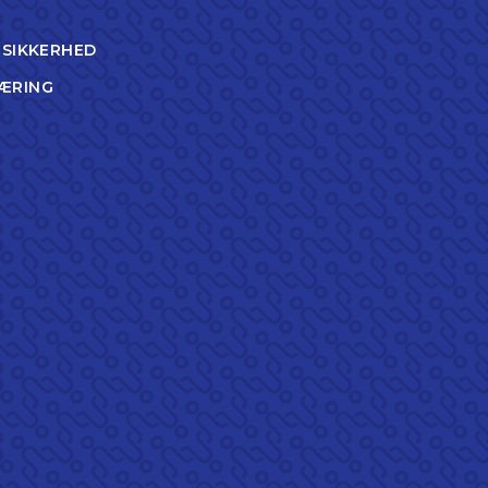
TSIKKERHED
ÆRING