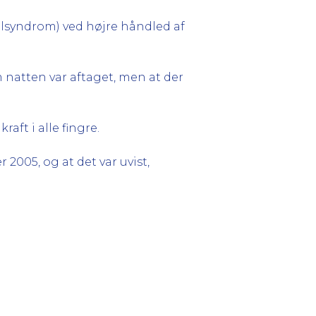
elsyndrom) ved højre håndled af
natten var aftaget, men at der
ft i alle fingre.
005, og at det var uvist,