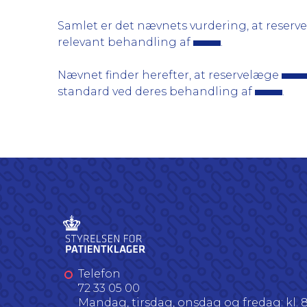
Samlet er det nævnets vurdering, at reser
relevant behandling af
.
Nævnet finder herefter, at reservelæge
standard ved deres behandling af
.
Telefon
72 33 05 00
Mandag, tirsdag, onsdag og fredag: kl. 8