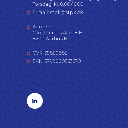
Torsdag: kl. 8.00-16.00
E-mail: stpk@stpk.dk
Adresse
Olof Palmes Allé 18 H
8200 Aarhus N
CVR: 39850885
EAN: 5798000363670
Følg os på LinkedIn
Linkedin profil