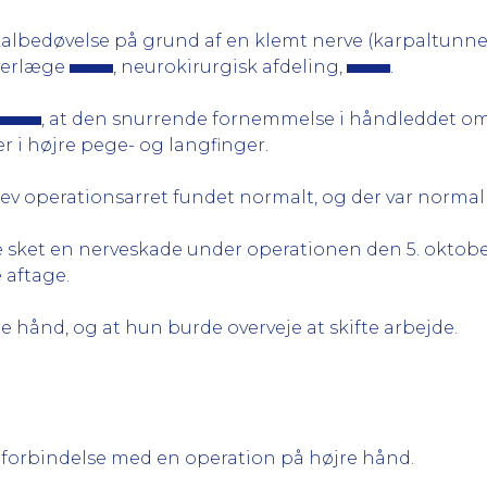
okalbedøvelse på grund af en klemt nerve (karpaltunn
overlæge
, neurokirurgisk afdeling,
.
, at den snurrende fornemmelse i håndleddet om 
r i højre pege- og langfinger.
 operationsarret fundet normalt, og der var normal kra
sket en nerveskade under operationen den 5. oktober 2
 aftage.
e hånd, og at hun burde overveje at skifte arbejde.
forbindelse med en operation på højre hånd.