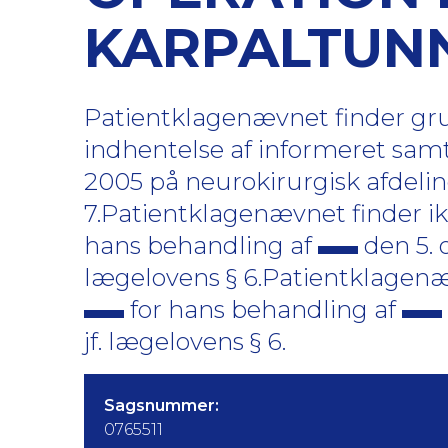
KARPALTUN
Patientklagenævnet finder gru
indhentelse af informeret sam
2005 på neurokirurgisk afdeli
7.Patientklagenævnet finder ik
hans behandling af
den 5. 
lægelovens § 6.Patientklagenæv
for hans behandling af
jf. lægelovens § 6.
Sagsnummer:
0765511