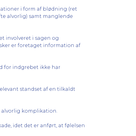
tioner i form af blødning (ret
ofte alvorlig) samt manglende
et involveret i sagen og
sker er foretaget information af
ud for indgrebet ikke har
levant standset af en tilkaldt
alvorlig komplikation.
e, idet det er anført, at følelsen