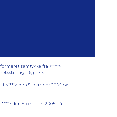
formeret samtykke fra <****>
stilling § 6, jf. § 7.
af <****> den 5. oktober 2005 på
<****> den 5. oktober 2005 på