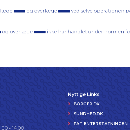
velæge
og overlæge
ved selve operationen på
og overlæge
ikke har handlet under normen fo
Nyttige Links
BORGER.DK
SUNDHED.DK
PATIENTERSTATNINGEN
.00 - 14.00