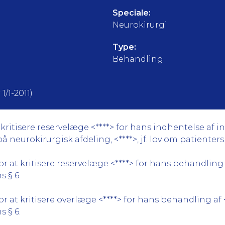
Speciale:
Neurokirurgi
Type:
Behandling
1/1-2011)
ritisere reservelæge <****> for hans indhentelse af in
eurokirurgisk afdeling, <****>, jf. lov om patienters rets
 at kritisere reservelæge <****> for hans behandling 
s § 6.
 at kritisere overlæge <****> for hans behandling af 
s § 6.