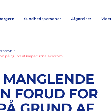
Borgere
Sundhedspersoner
Afgørelser
Vide
nærnævn
ion på grund af karpaltunnelsyndrom
R MANGLENDE
N FORUD FOR
PÅ GRUND AF