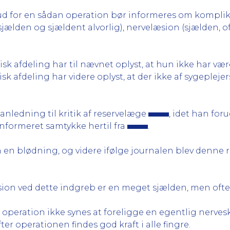
ud for en sådan operation bør informeres om komplika
 sjælden og sjældent alvorlig), nervelæsion (sjælden, 
k afdeling har til nævnet oplyst, at hun ikke har vær
k afdeling har videre oplyst, at der ikke af sygeplejer
nledning til kritik af reservelæge
, idet han for
 informeret samtykke hertil fra
.
en blødning, og videre ifølge journalen blev denne re
ion ved dette indgreb er en meget sjælden, men ofte 
peration ikke synes at foreligge en egentlig nerveskad
ter operationen findes god kraft i alle fingre.