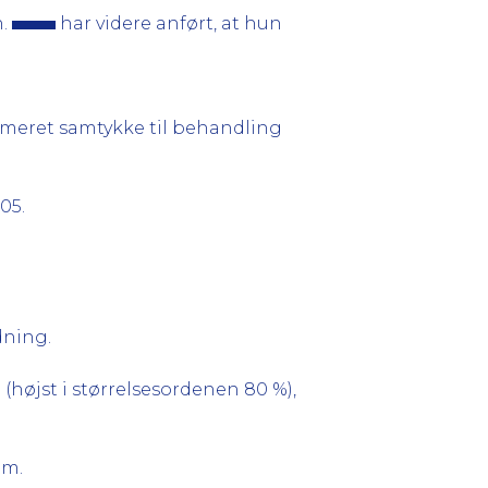
n.
har videre anført, at hun
nformeret samtykke til behandling
05.
dning.
(højst i størrelsesordenen 80 %),
om.