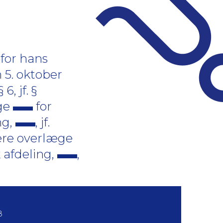
for hans
 5. oktober
6, jf. §
æge
for
ng,
, jf.
sere overlæge
 afdeling,
,
8