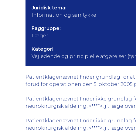
Juridisk tema:
Information og samtykke
Faggruppe:
Læger
Kategori:
Vejledende og principielle afgørelser (før 
Patientklagenævnet finder grundlag for at k
forud for operationen den 5. oktober 2005 på n
Patientklagenævnet finder ikke grundlag for
neurokirurgisk afdeling, <****>, jf. lægeloven
Patientklagenævnet finder ikke grundlag for
neurokirurgisk afdeling, <****>, jf. lægeloven