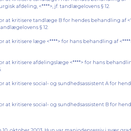
gisk afdeling, <****>, jf. tandlægelovens § 12.
 at kritisere tandlæge B for hendes behandling af <**
 tandlægelovens § 12.
at kritisere læge <****> for hans behandling af <****> i
 at kritisere afdelingslæge <****> for hans behandling
.
 at kritisere social- og sundhedsassistent A for hend
 at kritisere social- og sundhedsassistent B for hend
 10. oktober 2003. Hun var maniodepressiv i svær grad,