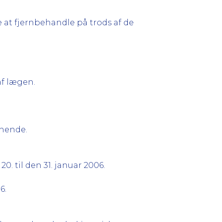
 at fjernbehandle på trods af de
af lægen.
 hende.
20. til den 31. januar 2006.
6.