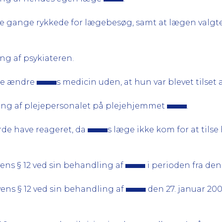
ere gange rykkede for lægebesøg, samt at lægen valgte
g af psykiateren.
lle ændre
s medicin uden, at hun var blevet tilset 
ng af plejepersonalet på plejehjemmet
.
rde have reageret, da
s læge ikke kom for at tilse
ens § 12 ved sin behandling af
i perioden fra den 
ens § 12 ved sin behandling af
den 27. januar 200