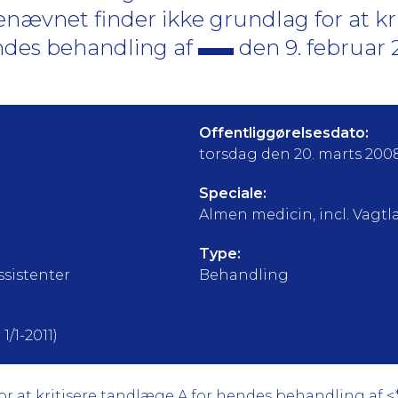
nævnet finder ikke grundlag for at krit
ndes behandling af
den 9. februar
Offentliggørelsesdato:
torsdag den 20. marts 200
Speciale:
Almen medicin, incl. Vagtl
Type:
sistenter
Behandling
1/1-2011)
 at kritisere tandlæge A for hendes behandling af <***