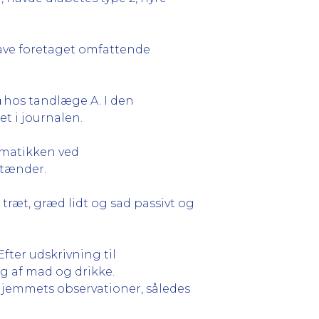
 have foretaget omfattende
hos tandlæge A. I den
t i journalen.
matikken ved
 tænder.
 træt, græd lidt og sad passivt og
ter udskrivning til
ag af mad og drikke.
hjemmets observationer, således