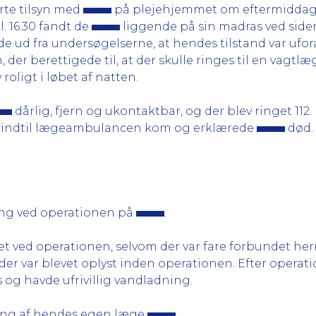
rte tilsyn med
på plejehjemmet om eftermiddage
. 16.30 fandt de
liggende på sin madras ved side
ud fra undersøgelserne, at hendes tilstand var uforan
 der berettigede til, at der skulle ringes til en vagtl
oligt i løbet af natten.
dårlig, fjern og ukontaktbar, og der blev ringet 112
 indtil lægeambulancen kom og erklærede
død.
ng ved operationen på
.
t ved operationen, selvom der var fare forbundet her
d der var blevet oplyst inden operationen. Efter opera
 og havde ufrivillig vandladning.
ing af hendes egen læge
.