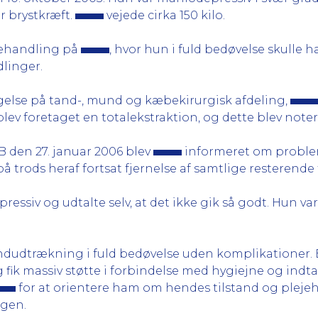
or brystkræft.
vejede cirka 150 kilo.
 behandling på
, hvor hun i fuld bedøvelse skulle
linger.
gelse på tand-, mund og kæbekirurgisk afdeling,
lev foretaget en totalekstraktion, og dette blev notere
den 27. januar 2006 blev
informeret om proble
trods heraf fortsat fjernelse af samtlige resterende
essiv og udtalte selv, at det ikke gik så godt. Hun var
dudtrækning i fuld bedøvelse uden komplikationer. Ef
 fik massiv støtte i forbindelse med hygiejne og indt
for at orientere ham om hendes tilstand og pleje
ngen.