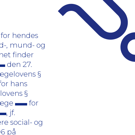
 for hendes
and-, mund- og
net finder
den 27.
dlægelovens §
for hans
elovens §
slæge
for
, jf.
re social- og
06 på