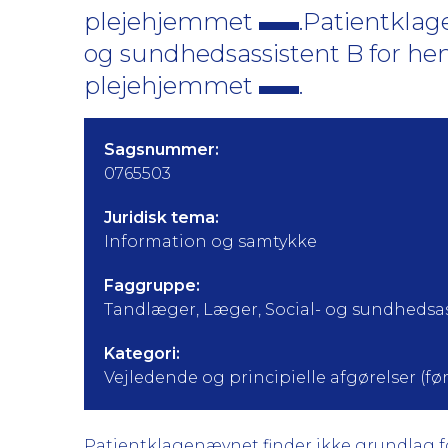
plejehjemmet
.Patientklage
og sundhedsassistent B for he
plejehjemmet
.
Sagsnummer:
0765503
Juridisk tema:
Information og samtykke
Faggruppe:
Tandlæger, Læger, Social- og sundhedsas
Kategori:
Vejledende og principielle afgørelser (før 
Patientklagenævnet finder ikke grundlag for