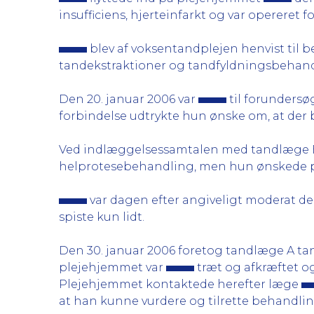
insufficiens, hjerteinfarkt og var opereret f
blev af voksentandplejen henvist til
tandekstraktioner og tandfyldningsbehand
Den 20. januar 2006 var
til forundersø
forbindelse udtrykte hun ønske om, at der b
Ved indlæggelsessamtalen med tandlæge B 
helprotesebehandling, men hun ønskede på 
var dagen efter angiveligt moderat depr
spiste kun lidt.
Den 30. januar 2006 foretog tandlæge A tan
plejehjemmet var
træt og afkræftet og
Plejehjemmet kontaktede herefter læge
at han kunne vurdere og tilrette behandli