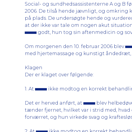
Social- og sundhedsassistenterne A og B fø
2006. De tilså hende jævnligt, og omkring kl
på plads. De undersøgte hende og vurderede 
at der ikke var tale om nogen akut situation,
godt, hun tog sin aftenmedicin og sov r
Om morgenen den 10. februar 2006 blev
med hjertemassage og kunstigt åndedræt,
Klagen
Der er klaget over følgende:
1. At
ikke modtog en korrekt behandli
Det er herved anført, at
blev helbedøve
tænder fjernet, hvilket var i strid med, hva
forværret, og hun virkede svag og kraftesløs
2. At
ikke modtog en korrekt behandl