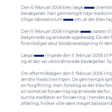
Den 6. februar 2006 blev læge
orienter
bevægelser. Han gennemgik nøje medicindo
tillige laboratorium
om, at der blev t
Den 9. februar 2006 ringede
s søster t
bekymrede og ønskede sygebesøg. Da der for
foranlediget akut blodprøvetagning til 
Læge
ringede den 9. februar 2006 til
og at der var ukoordinerede bevægelser. S
Om eftermiddagen den 9. februar 2006 ri
ændre medicineringen. De gennemgik sym
en forgiftning, men foreslog at der blev for
en somatisk forværring og ønskede derfor,
kunne medfører en forværring i hendes psyk
afdeling, hvilket ville være meget belasten