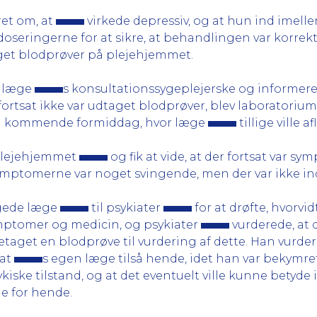
et om, at
virkede depressiv, og at hun ind imel
seringerne for at sikre, at behandlingen var korr
aget blodprøver på plejehjemmet.
il læge
s konsultationssygeplejerske og informer
tsat ikke var udtaget blodprøver, blev laboratorium 
den kommende formiddag, hvor læge
tillige ville
 Plejehjemmet
og fik at vide, at der fortsat var s
ymptomerne var noget svingende, men der var ikke in
ngede læge
til psykiater
for at drøfte, hvorvidt
ptomer og medicin, og psykiater
vurderede, at 
etaget en blodprøve til vurdering af dette. Han vurder
 at
s egen læge tilså hende, idet han var bekymret
iske tilstand, og at det eventuelt ville kunne betyde
de for hende.