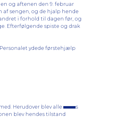
n og aftenen den 9. februar
n af sengen, og de hjalp hende
dret i forhold til dagen før, og
æge. Efterfølgende spiste og drak
. Personalet ydede førstehjælp
med. Herudover blev alle
s
tionen blev hendes tilstand