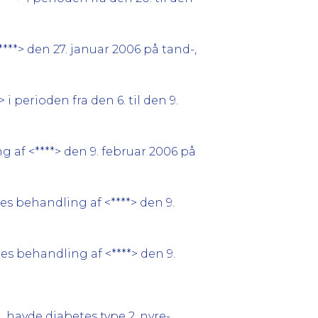
**> den 27. januar 2006 på tand-,
 perioden fra den 6. til den 9.
 af <****> den 9. februar 2006 på
es behandling af <****> den 9.
es behandling af <****> den 9.
 havde diabetes type 2, nyre-