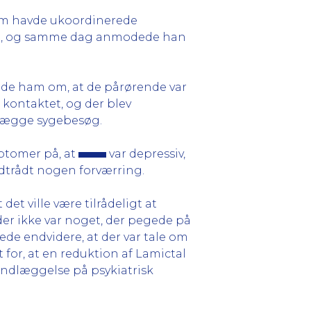
lem havde ukoordinerede
ekt, og samme dag anmodede han
ede ham om, at de pårørende var
kontaktet, og der blev
 aflægge sygebesøg.
ymptomer på, at
var depressiv,
dtrådt nogen forværring.
 det ville være tilrådeligt at
der ikke var noget, der pegede på
ede endvidere, at der var tale om
 for, at en reduktion af Lamictal
 indlæggelse på psykiatrisk