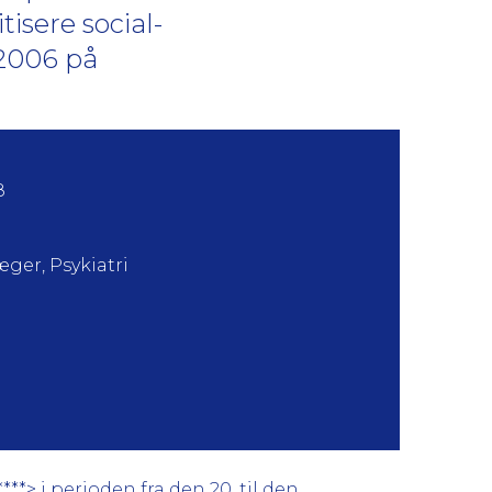
isere social-
 2006 på
8
æger, Psykiatri
*> i perioden fra den 20. til den